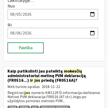
Laikotarpyje…
Nuo
Iki
Paieška
Kaip patikslinti jau pateiktą
mokesčių
administratoriui metinę PVM deklaraciją
(FR0516...)
ir
jos
priedą (FR0516A)?
Web turinio sąrašas
2018-11-22
Registraci
jos
numeris KM1129 Ši informacija skelbiama:
Metinė PVM deklaracija FR0516 (87 str.) Jeigu po
užpildytos pirminės metinės PVM...
fr0516
fr0516a
pvm
deklaracijos tikslinimas