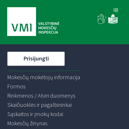
Prisijungti
Mokesčių mokėtojų informacija
Formos
Rinkmenos / Atviri duomenys
Skaičiuoklės ir pagalbininkai
Sąskaitos ir įmokų kodai
Mokesčių žinynas