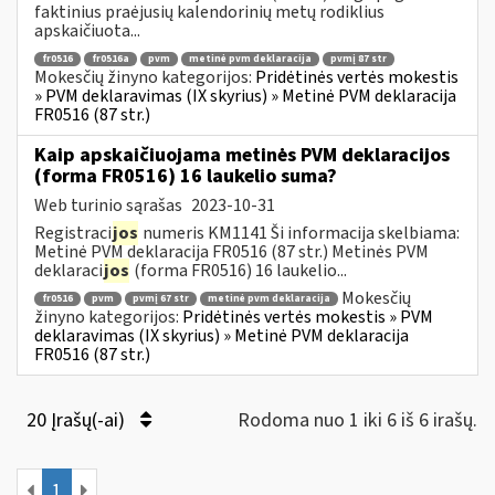
faktinius praėjusių kalendorinių metų rodiklius
apskaičiuota...
fr0516
fr0516a
pvm
metinė pvm deklaracija
pvmį 87 str
Mokesčių žinyno kategorijos:
Pridėtinės vertės mokestis
» PVM deklaravimas (IX skyrius) » Metinė PVM deklaracija
FR0516 (87 str.)
Kaip apskaičiuojama metinės PVM deklaracijos
(forma FR0516) 16 laukelio suma?
Web turinio sąrašas
2023-10-31
Registraci
jos
numeris KM1141 Ši informacija skelbiama:
Metinė PVM deklaracija FR0516 (87 str.) Metinės PVM
deklaraci
jos
(forma FR0516) 16 laukelio...
Mokesčių
fr0516
pvm
pvmį 67 str
metinė pvm deklaracija
žinyno kategorijos:
Pridėtinės vertės mokestis » PVM
deklaravimas (IX skyrius) » Metinė PVM deklaracija
FR0516 (87 str.)
20 Įrašų(-ai)
Rodoma nuo 1 iki 6 iš 6 irašų.
1