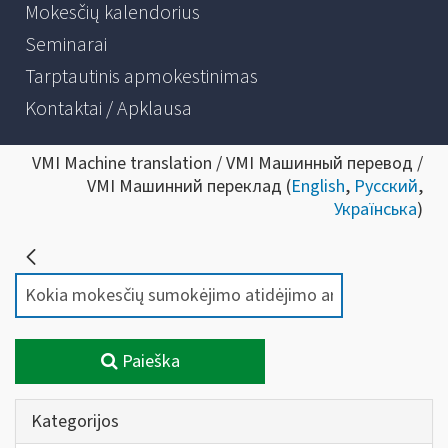
Mokesčių kalendorius
Seminarai
Tarptautinis apmokestinimas
Kontaktai / Apklausa
VMI Machine translation / VMI Машинный перевод /
VMI Машинний переклад (
English
,
Русский
,
Українська
)
Paieška
Kategorijos