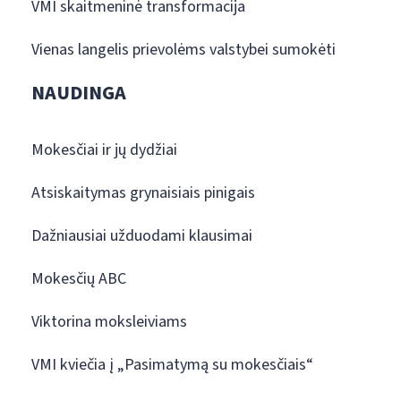
VMI skaitmeninė transformacija
Vienas langelis prievolėms valstybei sumokėti
NAUDINGA
Mokesčiai ir jų dydžiai
Atsiskaitymas grynaisiais pinigais
Dažniausiai užduodami klausimai
Mokesčių ABC
Viktorina moksleiviams
VMI kviečia į „Pasimatymą su mokesčiais“