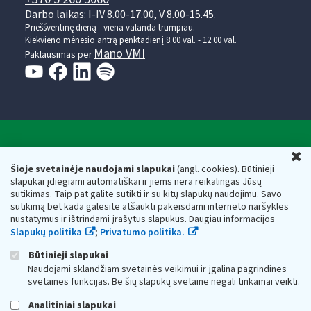
Darbo laikas: I-IV 8.00-17.00, V 8.00-15.45.
Prieššventinę dieną - viena valanda trumpiau.
Kiekvieno mėnesio antrą penktadienį 8.00 val. - 12.00 val.
Mano VMI
Paklausimas per
Valstybinė mokesčių inspekcija prie Lietuvos
U
Respublikos finansų ministerijos
Šioje svetainėje naudojami slapukai
(angl. cookies). Būtinieji
slapukai įdiegiami automatiškai ir jiems nėra reikalingas Jūsų
Biudžetinė įstaiga. Juridinio asmens kodas — 188659752,
sutikimas. Taip pat galite sutikti ir su kitų slapukų naudojimu. Savo
adresas: Vasario 16-osios g. 14, 01107 Vilnius, Lietuva, el.paštas:
sutikimą bet kada galėsite atšaukti pakeisdami interneto naršyklės
vmi@vmi.lt
, E. pristatymo dėžutės adresas 188659752
nustatymus ir ištrindami įrašytus slapukus. Daugiau informacijos
Duomenys apie Valstybinę mokesčių inspekciją prie Lietuvos
Slapukų politika
;
Privatumo politika.
Respublikos finansų ministerijos kaupiami ir saugomi Juridinių
asmenų registre
Būtinieji slapukai
Naudojami sklandžiam svetainės veikimui ir įgalina pagrindines
svetainės funkcijas. Be šių slapukų svetainė negali tinkamai veikti.
Analitiniai slapukai