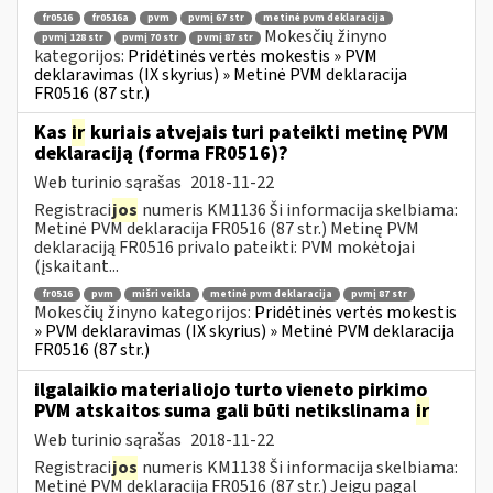
fr0516
fr0516a
pvm
pvmį 67 str
metinė pvm deklaracija
Mokesčių žinyno
pvmį 128 str
pvmį 70 str
pvmį 87 str
kategorijos:
Pridėtinės vertės mokestis » PVM
deklaravimas (IX skyrius) » Metinė PVM deklaracija
FR0516 (87 str.)
Kas
ir
kuriais atvejais turi pateikti metinę PVM
deklaraciją (forma FR0516)?
Web turinio sąrašas
2018-11-22
Registraci
jos
numeris KM1136 Ši informacija skelbiama:
Metinė PVM deklaracija FR0516 (87 str.) Metinę PVM
deklaraciją FR0516 privalo pateikti: PVM mokėtojai
(įskaitant...
fr0516
pvm
mišri veikla
metinė pvm deklaracija
pvmį 87 str
Mokesčių žinyno kategorijos:
Pridėtinės vertės mokestis
» PVM deklaravimas (IX skyrius) » Metinė PVM deklaracija
FR0516 (87 str.)
ilgalaikio materialiojo turto vieneto pirkimo
PVM atskaitos suma gali būti netikslinama
ir
Web turinio sąrašas
2018-11-22
Registraci
jos
numeris KM1138 Ši informacija skelbiama:
Metinė PVM deklaracija FR0516 (87 str.) Jeigu pagal