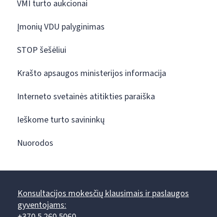
VMI turto aukcionai
Įmonių VDU palyginimas
STOP šešėliui
Krašto apsaugos ministerijos informacija
Interneto svetainės atitikties paraiška
Ieškome turto savininkų
Nuorodos
Konsultacijos mokesčių klausimais ir paslaugos
gyventojams:
+370 5 260 5060