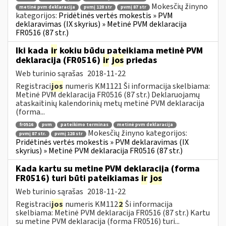
Mokesčių žinyno
metinė pvm deklaracija
pvmį 128 str
pvmį 87 str
kategorijos:
Pridėtinės vertės mokestis » PVM
deklaravimas (IX skyrius) » Metinė PVM deklaracija
FR0516 (87 str.)
Iki kada
ir
kokiu būdu pateikiama metinė PVM
deklaracija (FR0516)
ir
jos
priedas
Web turinio sąrašas
2018-11-22
Registraci
jos
numeris KM1121 Ši informacija skelbiama:
Metinė PVM deklaracija FR0516 (87 str.) Deklaruojamų
ataskaitinių kalendorinių metų metinė PVM deklaracija
(forma...
fr0516
pvm
pateikimo terminas
metinė pvm deklaracija
Mokesčių žinyno kategorijos:
pvmį 87 str.
pvmį 128 str
Pridėtinės vertės mokestis » PVM deklaravimas (IX
skyrius) » Metinė PVM deklaracija FR0516 (87 str.)
Kada kartu su metine PVM deklaracija (forma
FR0516) turi būti pateikiamas
ir
jos
Web turinio sąrašas
2018-11-22
Registraci
jos
numeris KM112
2
Ši informacija
skelbiama: Metinė PVM deklaracija FR0516 (87 str.) Kartu
su metine PVM deklaracija (forma FR0516) turi...