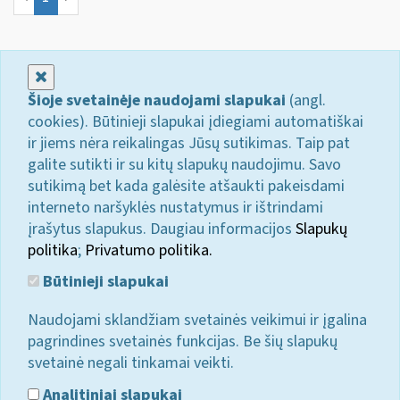
Uždaryti
Šioje svetainėje naudojami slapukai
(angl.
cookies). Būtinieji slapukai įdiegiami automatiškai
ir jiems nėra reikalingas Jūsų sutikimas. Taip pat
galite sutikti ir su kitų slapukų naudojimu. Savo
sutikimą bet kada galėsite atšaukti pakeisdami
interneto naršyklės nustatymus ir ištrindami
įrašytus slapukus. Daugiau informacijos
Slapukų
politika
;
Privatumo politika.
Būtinieji slapukai
Naudojami sklandžiam svetainės veikimui ir įgalina
pagrindines svetainės funkcijas. Be šių slapukų
svetainė negali tinkamai veikti.
Analitiniai slapukai