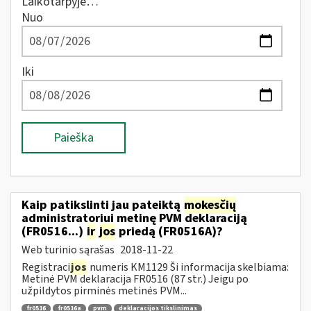
Laikotarpyje…
Nuo
Iki
Paieška
Kaip patikslinti jau pateiktą
mokesčių
administratoriui metinę PVM deklaraciją
(FR0516...)
ir
jos
priedą (FR0516A)?
Web turinio sąrašas
2018-11-22
Registraci
jos
numeris KM1129 Ši informacija skelbiama:
Metinė PVM deklaracija FR0516 (87 str.) Jeigu po
užpildytos pirminės metinės PVM...
fr0516
fr0516a
pvm
deklaracijos tikslinimas