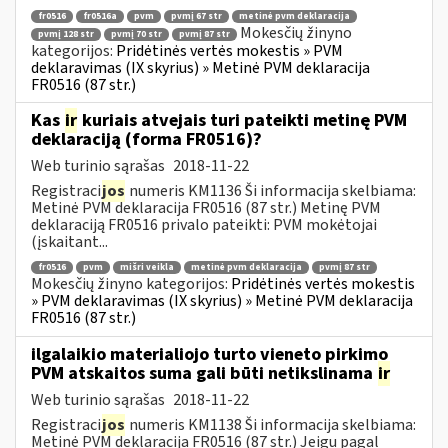
fr0516
fr0516a
pvm
pvmį 67 str
metinė pvm deklaracija
Mokesčių žinyno
pvmį 128 str
pvmį 70 str
pvmį 87 str
kategorijos:
Pridėtinės vertės mokestis » PVM
deklaravimas (IX skyrius) » Metinė PVM deklaracija
FR0516 (87 str.)
Kas
ir
kuriais atvejais turi pateikti metinę PVM
deklaraciją (forma FR0516)?
Web turinio sąrašas
2018-11-22
Registraci
jos
numeris KM1136 Ši informacija skelbiama:
Metinė PVM deklaracija FR0516 (87 str.) Metinę PVM
deklaraciją FR0516 privalo pateikti: PVM mokėtojai
(įskaitant...
fr0516
pvm
mišri veikla
metinė pvm deklaracija
pvmį 87 str
Mokesčių žinyno kategorijos:
Pridėtinės vertės mokestis
» PVM deklaravimas (IX skyrius) » Metinė PVM deklaracija
FR0516 (87 str.)
ilgalaikio materialiojo turto vieneto pirkimo
PVM atskaitos suma gali būti netikslinama
ir
Web turinio sąrašas
2018-11-22
Registraci
jos
numeris KM1138 Ši informacija skelbiama:
Metinė PVM deklaracija FR0516 (87 str.) Jeigu pagal