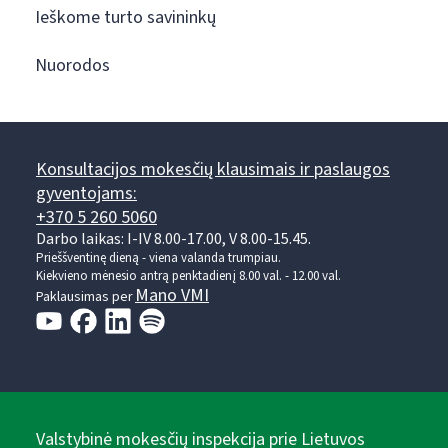
Ieškome turto savininkų
Nuorodos
Konsultacijos mokesčių klausimais ir paslaugos
gyventojams:
+370 5 260 5060
Darbo laikas: I-IV 8.00-17.00, V 8.00-15.45.
Prieššventinę dieną - viena valanda trumpiau.
Kiekvieno mėnesio antrą penktadienį 8.00 val. - 12.00 val.
Mano VMI
Paklausimas per
Valstybinė mokesčių inspekcija prie Lietuvos