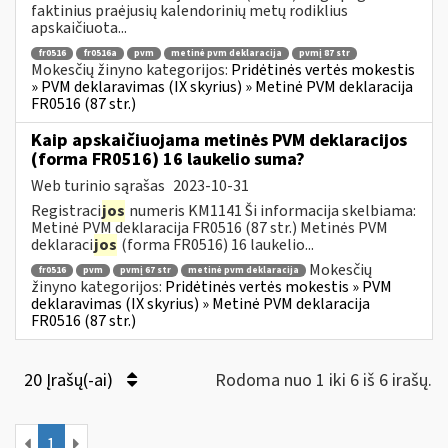
faktinius praėjusių kalendorinių metų rodiklius
apskaičiuota...
fr0516
fr0516a
pvm
metinė pvm deklaracija
pvmį 87 str
Mokesčių žinyno kategorijos:
Pridėtinės vertės mokestis
» PVM deklaravimas (IX skyrius) » Metinė PVM deklaracija
FR0516 (87 str.)
Kaip apskaičiuojama metinės PVM deklaracijos
(forma FR0516) 16 laukelio suma?
Web turinio sąrašas
2023-10-31
Registraci
jos
numeris KM1141 Ši informacija skelbiama:
Metinė PVM deklaracija FR0516 (87 str.) Metinės PVM
deklaraci
jos
(forma FR0516) 16 laukelio...
Mokesčių
fr0516
pvm
pvmį 67 str
metinė pvm deklaracija
žinyno kategorijos:
Pridėtinės vertės mokestis » PVM
deklaravimas (IX skyrius) » Metinė PVM deklaracija
FR0516 (87 str.)
20 Įrašų(-ai)
Rodoma nuo 1 iki 6 iš 6 irašų.
1