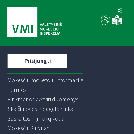
Prisijungti
Mokesčių mokėtojų informacija
Formos
Rinkmenos / Atviri duomenys
Skaičiuoklės ir pagalbininkai
Sąskaitos ir įmokų kodai
Mokesčių žinynas