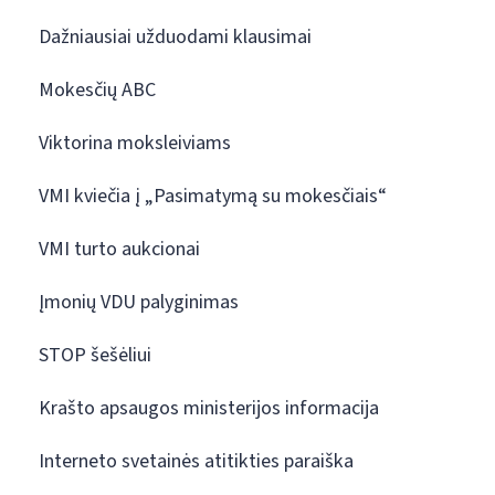
Dažniausiai užduodami klausimai
Mokesčių ABC
Viktorina moksleiviams
VMI kviečia į „Pasimatymą su mokesčiais“
VMI turto aukcionai
Įmonių VDU palyginimas
STOP šešėliui
Krašto apsaugos ministerijos informacija
Interneto svetainės atitikties paraiška