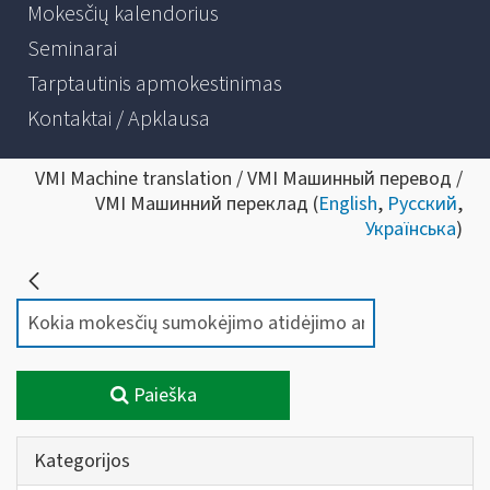
Mokesčių kalendorius
Seminarai
Tarptautinis apmokestinimas
Kontaktai / Apklausa
VMI Machine translation / VMI Машинный перевод /
VMI Машинний переклад (
English
,
Русский
,
Українська
)
Paieška
Kategorijos