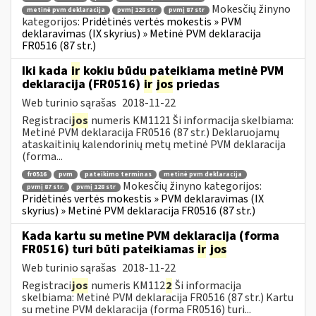
Mokesčių žinyno
metinė pvm deklaracija
pvmį 128 str
pvmį 87 str
kategorijos:
Pridėtinės vertės mokestis » PVM
deklaravimas (IX skyrius) » Metinė PVM deklaracija
FR0516 (87 str.)
Iki kada
ir
kokiu būdu pateikiama metinė PVM
deklaracija (FR0516)
ir
jos
priedas
Web turinio sąrašas
2018-11-22
Registraci
jos
numeris KM1121 Ši informacija skelbiama:
Metinė PVM deklaracija FR0516 (87 str.) Deklaruojamų
ataskaitinių kalendorinių metų metinė PVM deklaracija
(forma...
fr0516
pvm
pateikimo terminas
metinė pvm deklaracija
Mokesčių žinyno kategorijos:
pvmį 87 str.
pvmį 128 str
Pridėtinės vertės mokestis » PVM deklaravimas (IX
skyrius) » Metinė PVM deklaracija FR0516 (87 str.)
Kada kartu su metine PVM deklaracija (forma
FR0516) turi būti pateikiamas
ir
jos
Web turinio sąrašas
2018-11-22
Registraci
jos
numeris KM112
2
Ši informacija
skelbiama: Metinė PVM deklaracija FR0516 (87 str.) Kartu
su metine PVM deklaracija (forma FR0516) turi...