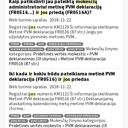
Kaip patikslinti jau pateiktą
mokesčių
administratoriui metinę PVM deklaraciją
(FR0516...)
ir
jos
priedą (FR0516A)?
Web turinio sąrašas
2018-11-22
Registraci
jos
numeris KM1129 Ši informacija skelbiama:
Metinė PVM deklaracija FR0516 (87 str.) Jeigu po
užpildytos pirminės metinės PVM...
fr0516
fr0516a
pvm
deklaracijos tikslinimas
Mokesčių žinyno
metinė pvm deklaracija
pvmį 128 str
pvmį 87 str
kategorijos:
Pridėtinės vertės mokestis » PVM
deklaravimas (IX skyrius) » Metinė PVM deklaracija
FR0516 (87 str.)
Iki kada
ir
kokiu būdu pateikiama metinė PVM
deklaracija (FR0516)
ir
jos
priedas
Web turinio sąrašas
2018-11-22
Registraci
jos
numeris KM1121 Ši informacija skelbiama:
Metinė PVM deklaracija FR0516 (87 str.) Deklaruojamų
ataskaitinių kalendorinių metų metinė PVM deklaracija
(forma...
fr0516
pvm
pateikimo terminas
metinė pvm deklaracija
Mokesčių žinyno kategorijos:
pvmį 87 str.
pvmį 128 str
Pridėtinės vertės mokestis » PVM deklaravimas (IX