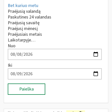
Bet kuriuo metu
Praėjusią valandą
Paskutines 24 valandas
Praėjusią savaitę
Praėjusį mėnesį
Praėjusiais metais
Laikotarpyje…
Nuo
Iki
Paieška