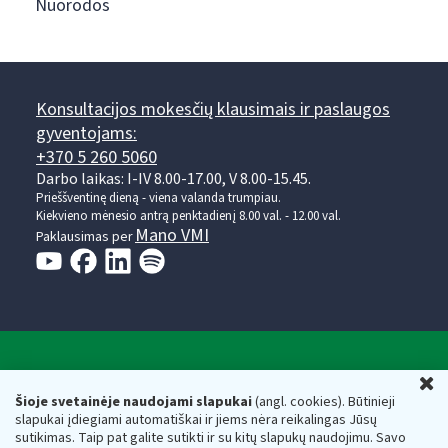
Nuorodos
Konsultacijos mokesčių klausimais ir paslaugos
gyventojams:
+370 5 260 5060
Darbo laikas: I-IV 8.00-17.00, V 8.00-15.45.
Prieššventinę dieną - viena valanda trumpiau.
Kiekvieno mėnesio antrą penktadienį 8.00 val. - 12.00 val.
Mano VMI
Paklausimas per
Valstybinė mokesčių inspekcija prie Lietuvos
U
Respublikos finansų ministerijos
Šioje svetainėje naudojami slapukai
(angl. cookies). Būtinieji
slapukai įdiegiami automatiškai ir jiems nėra reikalingas Jūsų
Biudžetinė įstaiga. Juridinio asmens kodas — 188659752,
sutikimas. Taip pat galite sutikti ir su kitų slapukų naudojimu. Savo