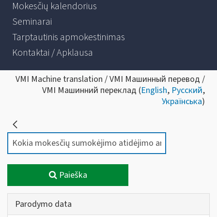
Mokesčių kalendorius
Seminarai
Tarptautinis apmokestinimas
Kontaktai / Apklausa
VMI Machine translation / VMI Машинный перевод /
VMI Машинний переклад (
English
,
Русский
,
Українська
)
Paieška
Parodymo data