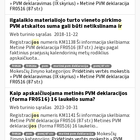
» PVM deklaravimas (IX skyrius) » Metinė PVM deklaracija
FR0516 (87 str.)
ilgalaikio materialiojo turto vieneto pirkimo
PVM atskaitos suma gali būti netikslinama
ir
Web turinio sąrašas
2018-11-22
Registraci
jos
numeris KM1138 Ši informacija skelbiama:
Metinė PVM deklaracija FR0516 (87 str.) Jeigu pagal
faktinius praėjusių kalendorinių metų rodiklius
apskaičiuota...
fr0516
fr0516a
pvm
metinė pvm deklaracija
pvmį 87 str
Mokesčių žinyno kategorijos:
Pridėtinės vertės mokestis
» PVM deklaravimas (IX skyrius) » Metinė PVM deklaracija
FR0516 (87 str.)
Kaip apskaičiuojama metinės PVM deklaracijos
(forma FR0516) 16 laukelio suma?
Web turinio sąrašas
2023-10-31
Registraci
jos
numeris KM1141 Ši informacija skelbiama:
Metinė PVM deklaracija FR0516 (87 str.) Metinės PVM
deklaraci
jos
(forma FR0516) 16 laukelio...
Mokesčių
fr0516
pvm
pvmį 67 str
metinė pvm deklaracija
žinyno kategorijos:
Pridėtinės vertės mokestis » PVM