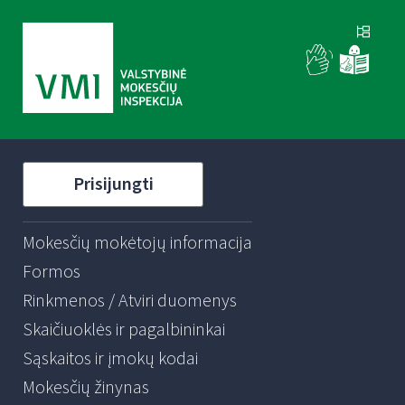
Prisijungti
Mokesčių mokėtojų informacija
Formos
Rinkmenos / Atviri duomenys
Skaičiuoklės ir pagalbininkai
Sąskaitos ir įmokų kodai
Mokesčių žinynas