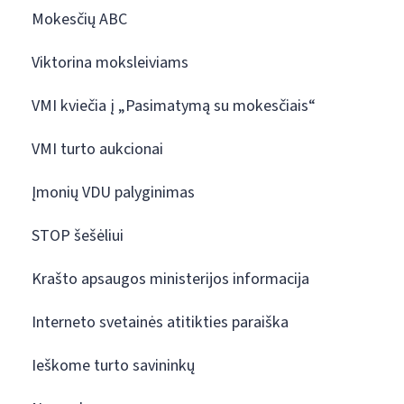
Mokesčių ABC
Viktorina moksleiviams
VMI kviečia į „Pasimatymą su mokesčiais“
VMI turto aukcionai
Įmonių VDU palyginimas
STOP šešėliui
Krašto apsaugos ministerijos informacija
Interneto svetainės atitikties paraiška
Ieškome turto savininkų