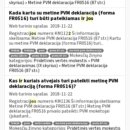
skyrius) » Metinė PVM deklaracija FR0516 (87 str.)
Kada kartu su metine PVM deklaracija (forma
FR0516) turi būti pateikiamas
ir
jos
Web turinio sąrašas
2018-11-22
Registraci
jos
numeris KM112
2
Ši informacija
skelbiama: Metinė PVM deklaracija FR0516 (87 str.) Kartu
su metine PVM deklaracija (forma FR0516) turi...
fr0516
fr0516a
pvm
pvmį 67 str
metinė pvm deklaracija
Mokesčių žinyno
pvmį 128 str
pvmį 70 str
pvmį 87 str
kategorijos:
Pridėtinės vertės mokestis » PVM
deklaravimas (IX skyrius) » Metinė PVM deklaracija
FR0516 (87 str.)
Kas
ir
kuriais atvejais turi pateikti metinę PVM
deklaraciją (forma FR0516)?
Web turinio sąrašas
2018-11-22
Registraci
jos
numeris KM1136 Ši informacija skelbiama:
Metinė PVM deklaracija FR0516 (87 str.) Metinę PVM
deklaraciją FR0516 privalo pateikti: PVM mokėtojai
(įskaitant...
fr0516
pvm
mišri veikla
metinė pvm deklaracija
pvmį 87 str
Mokesčių žinyno kategorijos:
Pridėtinės vertės mokestis