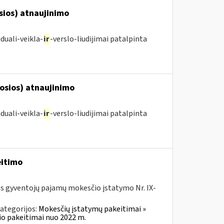
osios) atnaujinimo
duali-veikla-
ir
-verslo-liudijimai patalpinta
posios) atnaujinimo
duali-veikla-
ir
-verslo-liudijimai patalpinta
eitimo
os gyventojų pajamų mokesčio įstatymo Nr. IX-
ategorijos:
Mokesčių įstatymų pakeitimai »
o pakeitimai nuo 2022 m.