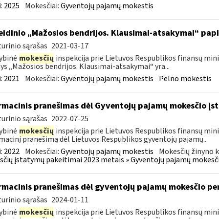
:
2025
Mokesčiai:
Gyventojų pajamų mokestis
leidinio „Mažosios bendrijos. Klausimai-atsakymai“ pa
urinio sąrašas
2021-03-17
ybinė
mokesčių
inspekcija prie Lietuvos Respublikos finansų minis
nys „Mažosios bendrijos. Klausimai-atsakymai“ yra...
:
2021
Mokesčiai:
Gyventojų pajamų mokestis
Pelno mokestis
rmacinis pranešimas dėl Gyventojų pajamų mokesčio įst
urinio sąrašas
2022-07-25
ybinė
mokesčių
inspekcija prie Lietuvos Respublikos finansų mini
macinį pranešimą dėl Lietuvos Respublikos gyventojų pajamų...
:
2022
Mokesčiai:
Gyventojų pajamų mokestis
Mokesčių žinyno k
čių įstatymų pakeitimai 2023 metais » Gyventojų pajamų mokesči
rmacinis pranešimas dėl gyventojų pajamų mokesčio pe
urinio sąrašas
2024-01-11
ybinė
mokesčių
inspekcija prie Lietuvos Respublikos finansų mini