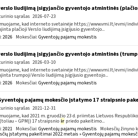
verslo liudijimą įsigyjančio gyventojo atmintinės (plači
urinio sąrašas
2026-07-23
muojame, kad interneto svetainėje https://www.vmi.lt/evmi/indivi
jinta plačioji Verslo liudijimą įsigijusio gyventojo...
:
2026
Mokesčiai:
Gyventojų pajamų mokestis
verslo liudijimą įsigyjančio gyventojo atmintinės (trum
urinio sąrašas
2026-03-10
muojame, kad interneto svetainėje https://www.vmi.lt/evmi/indivi
jinta trumpoji Verslo liudijimą įsigijusio gyventojo...
:
2026
Mokesčiai:
Gyventojų pajamų mokestis
Gyventojų pajamų mokesčio įstatymo 17 straipsnio pak
urinio sąrašas
2021-12-31
muojame, kad 2021 m. gruodžio 23 d. priimtas Lietuvos Respublik
(toliau – GPMĮ) 17 straipsnio
ir
priedo pakeitimo...
:
2021
Mokesčiai:
Gyventojų pajamų mokestis
Mokesčių žinyno k
čių įstatymų pakeitimai 2022 metais » Gyventojų pajamų mokesči