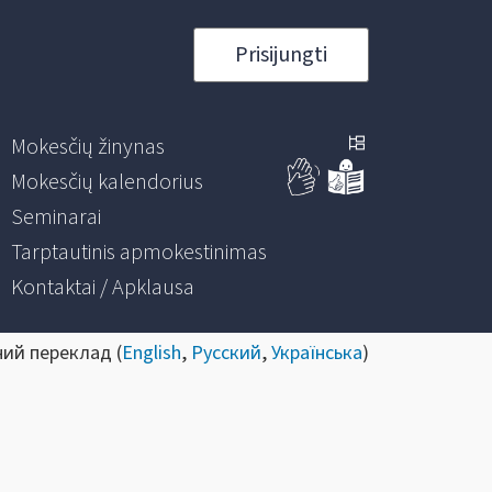
Prisijungti
Mokesčių žinynas
Mokesčių kalendorius
Seminarai
Tarptautinis apmokestinimas
Kontaktai / Apklausa
ний переклад (
English
,
Русский
,
Українська
)