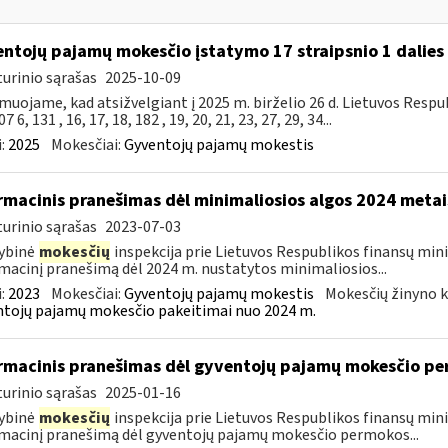
ntojų pajamų mokesčio įstatymo 17 straipsnio 1 dalies 
urinio sąrašas
2025-10-09
muojame, kad atsižvelgiant į 2025 m. birželio 26 d. Lietuvos Res
7 6, 131 , 16, 17, 18, 182 , 19, 20, 21, 23, 27, 29, 34...
:
2025
Mokesčiai:
Gyventojų pajamų mokestis
rmacinis pranešimas dėl minimaliosios algos 2024 metai
urinio sąrašas
2023-07-03
ybinė
mokesčių
inspekcija prie Lietuvos Respublikos finansų mini
macinį pranešimą dėl 2024 m. nustatytos minimaliosios...
:
2023
Mokesčiai:
Gyventojų pajamų mokestis
Mokesčių žinyno k
tojų pajamų mokesčio pakeitimai nuo 2024 m.
rmacinis pranešimas dėl gyventojų pajamų mokesčio pe
urinio sąrašas
2025-01-16
ybinė
mokesčių
inspekcija prie Lietuvos Respublikos finansų mini
macinį pranešimą dėl gyventojų pajamų mokesčio permokos...