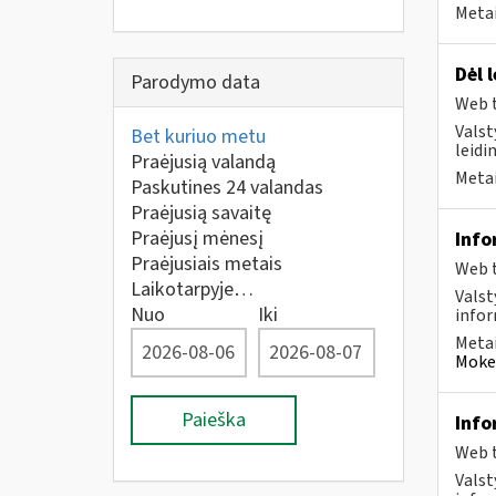
Metai
Dėl 
Parodymo data
Web t
Valst
Bet kuriuo metu
leidi
Praėjusią valandą
Metai
Paskutines 24 valandas
Praėjusią savaitę
Praėjusį mėnesį
Info
Praėjusiais metais
Web t
Laikotarpyje…
Valst
Nuo
Iki
infor
Metai
Mokes
Paieška
Info
Web t
Valst