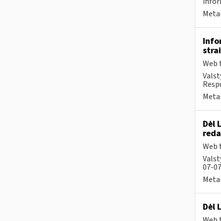
infor
Metai
Info
stra
Web t
Valst
Respu
Metai
Dėl 
reda
Web t
Valst
07-07
Metai
Dėl 
Web t