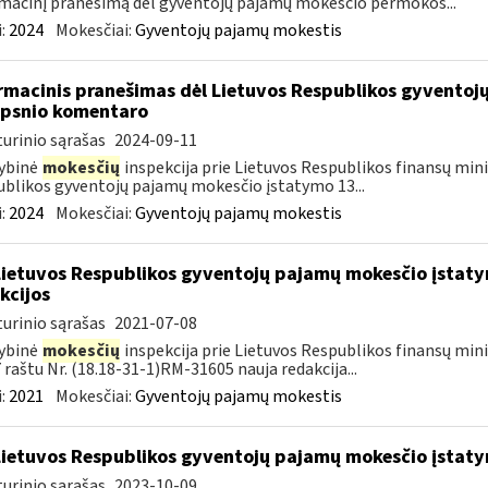
macinį pranešimą dėl gyventojų pajamų mokesčio permokos...
:
2024
Mokesčiai:
Gyventojų pajamų mokestis
rmacinis pranešimas dėl Lietuvos Respublikos gyvento
ipsnio komentaro
urinio sąrašas
2024-09-11
ybinė
mokesčių
inspekcija prie Lietuvos Respublikos finansų mini
blikos gyventojų pajamų mokesčio įstatymo 13...
:
2024
Mokesčiai:
Gyventojų pajamų mokestis
Lietuvos Respublikos gyventojų pajamų mokesčio įstaty
kcijos
urinio sąrašas
2021-07-08
ybinė
mokesčių
inspekcija prie Lietuvos Respublikos finansų minis
 raštu Nr. (18.18-31-1)RM-31605 nauja redakcija...
:
2021
Mokesčiai:
Gyventojų pajamų mokestis
Lietuvos Respublikos gyventojų pajamų mokesčio įstat
urinio sąrašas
2023-10-09