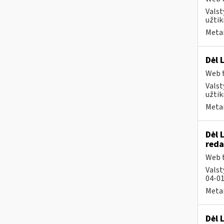
Valst
užtik
Metai
Dėl 
Web t
Valst
užtik
Metai
Dėl 
reda
Web t
Valst
04-01
Metai
Dėl 