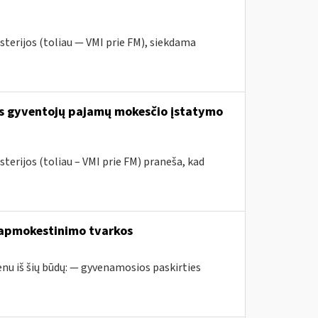
sterijos (toliau — VMI prie FM), siekdama
os gyventojų pajamų mokesčio įstatymo
terijos (toliau – VMI prie FM) praneša, kad
 apmokestinimo tvarkos
nu iš šių būdų: — gyvenamosios paskirties