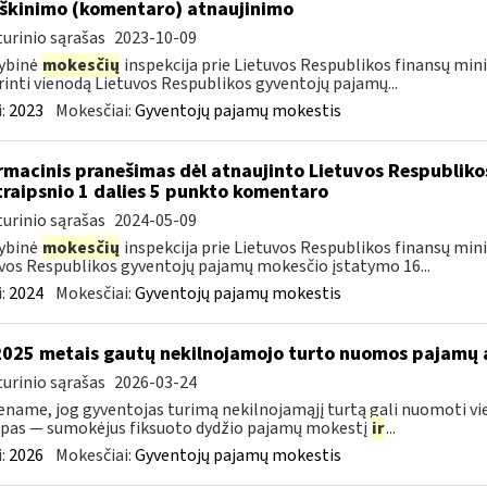
škinimo (komentaro) atnaujinimo
urinio sąrašas
2023-10-09
ybinė
mokesčių
inspekcija prie Lietuvos Respublikos finansų mini
rinti vienodą Lietuvos Respublikos gyventojų pajamų...
:
2023
Mokesčiai:
Gyventojų pajamų mokestis
rmacinis pranešimas dėl atnaujinto Lietuvos Respublik
traipsnio 1 dalies 5 punkto komentaro
urinio sąrašas
2024-05-09
ybinė
mokesčių
inspekcija prie Lietuvos Respublikos finansų minis
vos Respublikos gyventojų pajamų mokesčio įstatymo 16...
:
2024
Mokesčiai:
Gyventojų pajamų mokestis
2025 metais gautų nekilnojamojo turto nuomos pajamų
urinio sąrašas
2026-03-24
name, jog gyventojas turimą nekilnojamąjį turtą gali nuomoti vie
pas — sumokėjus fiksuoto dydžio pajamų mokestį
ir
...
:
2026
Mokesčiai:
Gyventojų pajamų mokestis