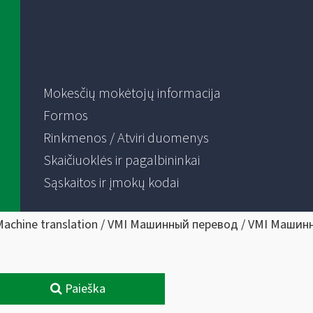
Mokesčių mokėtojų informacija
Formos
Rinkmenos / Atviri duomenys
Skaičiuoklės ir pagalbininkai
Sąskaitos ir įmokų kodai
Machine translation / VMI Машинный перевод / VMI Машин
Paieška