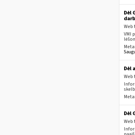
Dėl 
darb
Web t
VMI p
lėšom
Metai
Saugu
Dėl 
Web t
Infor
skelb
Metai
Dėl 
Web t
Infor
paaiš