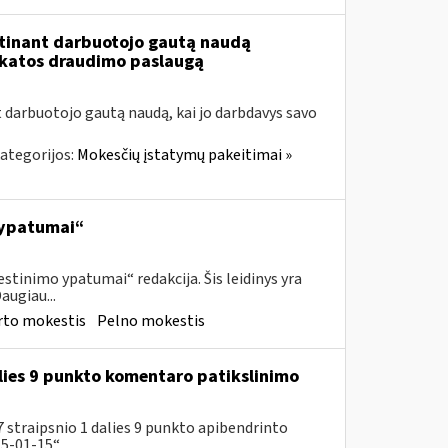
tinant darbuotojo gautą naudą
ikatos draudimo paslaugą
t darbuotojo gautą naudą, kai jo darbdavys savo
ategorijos:
Mokesčių įstatymų pakeitimai »
 ypatumai“
tinimo ypatumai“ redakcija. Šis leidinys yra
augiau...
rto mokestis
Pelno mokestis
lies 9 punkto komentaro patikslinimo
 straipsnio 1 dalies 9 punkto apibendrinto
-01-15“...