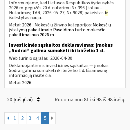
Informuojame, kad Lietuvos Respublikos Vyriausybės
2026 m. gegužės 20 d. nutarimu Nr. 396 (toliau –
Nutarimas; TAR, 2026-05-27, Nr. 9028) pakeistas
ir
išdėstytas nauja...
Metai:
2026
Mokesčių žinyno kategorijos:
Mokesčių
įstatymų pakeitimai » Paveldimo turto mokesčio
pakeitimai nuo 2026 m.
Investicinės sąskaitos deklaravimas: įmokas
„Sodrai“ galima sumokėti iki birželio 1 d.
Web turinio sąrašas
2026-04-30
Deklaruojantiems investicines sąskaitas — įmokas
Sodrai galima sumokėti iki birželio 1 d. Išsamesnę
informaciją rasite čia.
Metai:
2026
20 Įrašų(-ai)
Rodoma nuo 81 iki 98 iš 98 irašų.
1
2
3
4
5