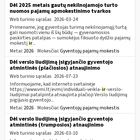
Dėl 2025 metais gautų nekilnojamojo turto
nuomos pajamų apmokestinimo tvarkos
Web turinio sąrašas
2026-03-24
Primename, jog gyventojas turimą nekilnojamąjį turtą
gali nuomoti vienu iš šių būdų: — gyvenamosios
paskirties patalpas — sumokėjus fiksuoto dydžio pajamų
mokestį
ir
...
Metai:
2026
Mokesčiai:
Gyventojų pajamų mokestis
Dėl verslo liudijimą įsigyjančio gyventojo
atmintinės (plačiosios) atnaujinimo
Web turinio sąrašas
2026-07-23
Informuojame, kad interneto svetainėje
https://www.vmi.lt/evmi/individuali-veikla-
ir
-verslo-
liudijimai patalpinta atnaujinta plačioji Verslo liudijimą
įsigijusio gyventojo...
Metai:
2026
Mokesčiai:
Gyventojų pajamų mokestis
Dėl verslo liudijimą įsigyjančio gyventojo
atmintinės (trumposios) atnaujinimo
Web turinio sąrašas
2026-03-10