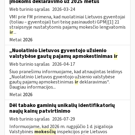
įmokoms deklaravimo už 2025 metus
Web turinio sąrašas
2026-03-24
VMI prie FM primena, kad nuolatiniai Lietuvos gyventojai
(toliau – gyventojai) turi teisę pasinaudoti GPMĮ[1] 21
straipsnyje nustatytomis pajamų mokesčio lengvatomis
ir
...
Metai:
2026
„Nuolatinio Lietuvos gyventojo užsienio
valstybėse gautų pajamų apmokestinimas
ir
Web turinio sąrašas
2026-04-17
Šiuo pranešimu informuojame, kad atnaujintas leidinys
„Nuolatinio Lietuvos gyventojo užsienio valstybėse
gautų pajamų apmokestinimas
ir
deklaravimas“.
Daugiau informacijos...
Metai:
2026
Dėl tabako gaminių unikalių identifikatorių
naujų kainų patvirtinimo
Web turinio sąrašas
2026-07-29
Informuojame, kad 2026 m. rugpjūčio 1 d. įsigalioja
Valstybinės
mokesčių
inspekcijos prie Lietuvos