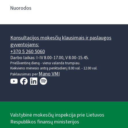
Nuorodos
Konsultacijos mokesčių klausimais ir paslaugos
gyventojams:
+370 5 260 5060
Darbo laikas: I-IV 8.00-17.00, V 8.00-15.45.
Prieššventinę dieną - viena valanda trumpiau.
Kiekvieno mėnesio antrą penktadienį 8.00 val. - 12.00 val.
Mano VMI
Paklausimas per
Valstybinė mokesčių inspekcija prie Lietuvos
Respublikos finansų ministerijos