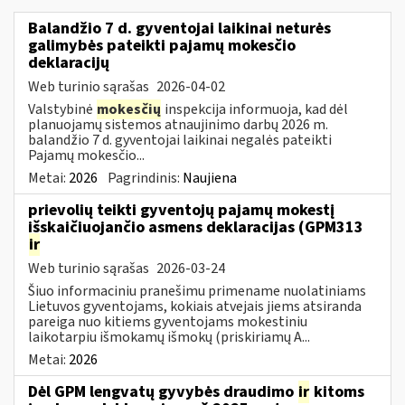
Balandžio 7 d. gyventojai laikinai neturės
galimybės pateikti pajamų mokesčio
deklaracijų
Web turinio sąrašas
2026-04-02
Valstybinė
mokesčių
inspekcija informuoja, kad dėl
planuojamų sistemos atnaujinimo darbų 2026 m.
balandžio 7 d. gyventojai laikinai negalės pateikti
Pajamų mokesčio...
Metai:
2026
Pagrindinis:
Naujiena
prievolių teikti gyventojų pajamų mokestį
išskaičiuojančio asmens deklaracijas (GPM313
ir
Web turinio sąrašas
2026-03-24
Šiuo informaciniu pranešimu primename nuolatiniams
Lietuvos gyventojams, kokiais atvejais jiems atsiranda
pareiga nuo kitiems gyventojams mokestiniu
laikotarpiu išmokamų išmokų (priskiriamų A...
Metai:
2026
Dėl GPM lengvatų gyvybės draudimo
ir
kitoms