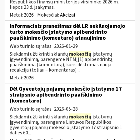
Respublikos finansų ministerijos viršininko 2026 m.
liepos 23 d. įsakymas...
Metai:
2026
Mokesčiai:
Akcizai
Informacinis pranešimas dėl LR nekilnojamojo
turto mokesčio įstatymo apibendrinto
paaiškinimo (komentaro) atnaujinimo
Web turinio sąrašas
2026-01-29
Siekdami užtikrinti sklandų
mokesčių
įstatymų
įgyvendinimą, parengėme NTMĮ[1] apibendrintą
paaiškinimą (komentarą), kuris dėstomas nauja
redakcija (toliau – komentaras)....
Metai:
2026
Dėl Gyventojų pajamų mokesčio įstatymo 17
straipsnio apibendrinto paaiškinimo
(komentaro)
Web turinio sąrašas
2026-05-28
Siekdami užtikrinti sklandų
mokesčių
įstatymų
įgyvendinimą, parengėme Lietuvos Respublikos
gyventojų pajamų mokesčio įstatymo 17 straipsnio 1
dalies 60...