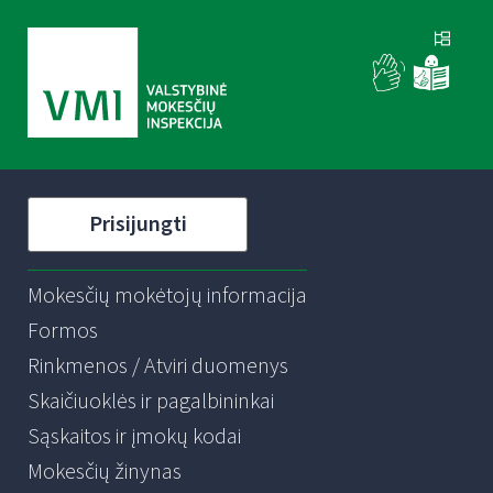
Prisijungti
Mokesčių mokėtojų informacija
Formos
Rinkmenos / Atviri duomenys
Skaičiuoklės ir pagalbininkai
Sąskaitos ir įmokų kodai
Mokesčių žinynas