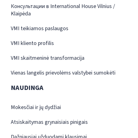
Консультации в International House Vilnius /
Klaipėda
VMI teikiamos paslaugos
VMI kliento profilis
VMI skaitmeninė transformacija
Vienas langelis prievolėms valstybei sumokėti
NAUDINGA
Mokesčiai ir jų dydžiai
Atsiskaitymas grynaisiais pinigais
Dažniausiai užduodami klausimai