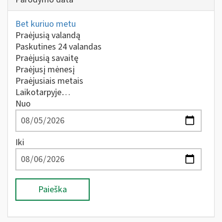
Bet kuriuo metu
Praėjusią valandą
Paskutines 24 valandas
Praėjusią savaitę
Praėjusį mėnesį
Praėjusiais metais
Laikotarpyje…
Nuo
Iki
Paieška