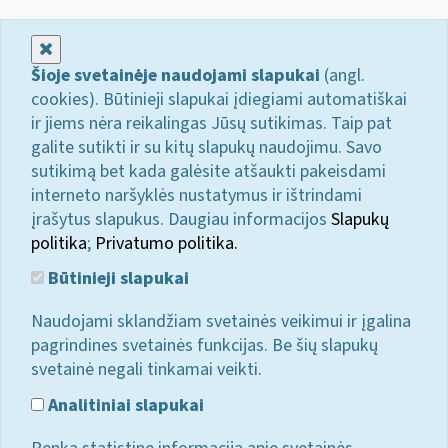
Uždaryti
Šioje svetainėje naudojami slapukai
(angl.
cookies). Būtinieji slapukai įdiegiami automatiškai
ir jiems nėra reikalingas Jūsų sutikimas. Taip pat
galite sutikti ir su kitų slapukų naudojimu. Savo
sutikimą bet kada galėsite atšaukti pakeisdami
interneto naršyklės nustatymus ir ištrindami
įrašytus slapukus. Daugiau informacijos
Slapukų
politika
;
Privatumo politika.
Būtinieji slapukai
Naudojami sklandžiam svetainės veikimui ir įgalina
pagrindines svetainės funkcijas. Be šių slapukų
svetainė negali tinkamai veikti.
Analitiniai slapukai