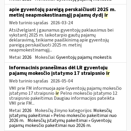
apie gyventojų pareigą perskaičiuoti 2025 m.
metinį neapmokestinamąjį pajamų dydį
ir
Web turinio sąrašas
2026-03-24
Atsižvelgiant į gaunamus gyventojų paklausimus bei
vykstantį 2025 m. laikotarpio gautų pajamų
deklaravimą, teikiame paaiškinimą apie gyventojų
pareigą perskaičiuoti 2025 m. metinį
neapmokestinamąjį...
Metai:
2026
Mokesčiai:
Gyventojų pajamų mokestis
Informacinis pranešimas dėl LR gyventojų
pajamų mokesčio įstatymo 17 straipsnio
ir
Web turinio sąrašas
2026-05-04
VMI prie FM informuoja apie Gyventojų pajamų mokesčio
įstatymo 17 straipsnio
ir
Pelno mokesčio įstatymo 12
straipsnio pakeitimus Daugiau informacijos pateikta
VMI prie FM...
Metai:
2026
Mokesčių žinyno kategorijos:
Mokesčių
įstatymų pakeitimai » Pelno mokesčio pakeitimai nuo
2026 m.
Mokesčių įstatymų pakeitimai » Gyventojų
pajamų mokesčio pakeitimai nuo 2026 m.