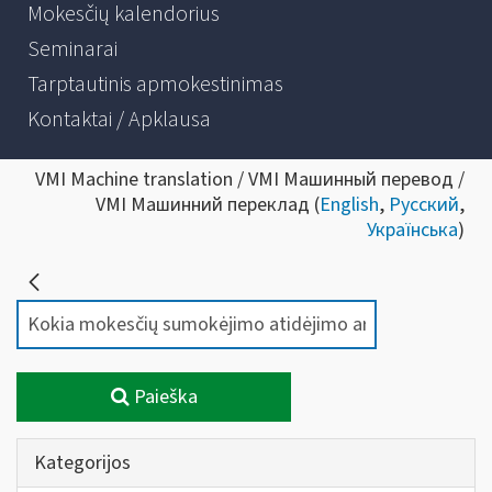
Mokesčių kalendorius
Seminarai
Tarptautinis apmokestinimas
Kontaktai / Apklausa
VMI Machine translation / VMI Машинный перевод /
VMI Машинний переклад (
English
,
Русский
,
Українська
)
Paieška
Kategorijos