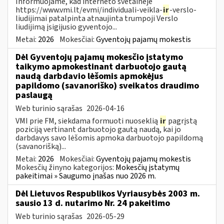
Informuojame, kad interneto svetainėje
https://www.vmi.lt/evmi/individuali-veikla-
ir
-verslo-
liudijimai patalpinta atnaujinta trumpoji Verslo
liudijimą įsigijusio gyventojo...
Metai:
2026
Mokesčiai:
Gyventojų pajamų mokestis
Dėl Gyventojų pajamų mokesčio įstatymo
taikymo apmokestinant darbuotojo gautą
naudą darbdavio lėšomis apmokėjus
papildomo (savanoriško) sveikatos draudimo
paslaugą
Web turinio sąrašas
2026-04-16
VMI prie FM, siekdama formuoti nuoseklią
ir
pagrįstą
poziciją vertinant darbuotojo gautą naudą, kai jo
darbdavys savo lėšomis apmoka darbuotojo papildomą
(savanorišką)...
Metai:
2026
Mokesčiai:
Gyventojų pajamų mokestis
Mokesčių žinyno kategorijos:
Mokesčių įstatymų
pakeitimai » Saugumo įnašas nuo 2026 m.
Dėl Lietuvos Respublikos Vyriausybės 2003 m.
sausio 13 d. nutarimo Nr. 24 pakeitimo
Web turinio sąrašas
2026-05-29