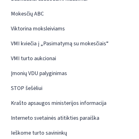
Mokesčių ABC
Viktorina moksleiviams
VMI kviečia į „Pasimatymą su mokesčiais“
VMI turto aukcionai
Įmonių VDU palyginimas
STOP šešėliui
Krašto apsaugos ministerijos informacija
Interneto svetainės atitikties paraiška
Ieškome turto savininkų