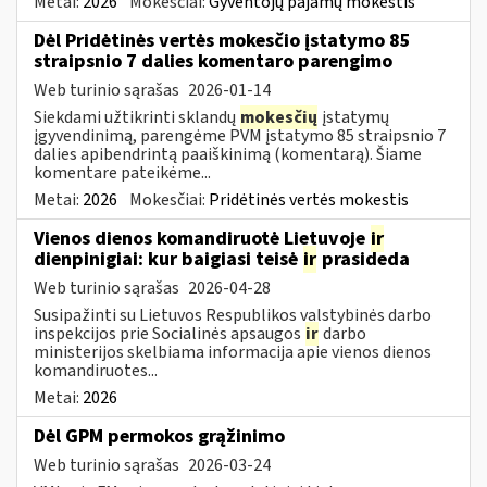
Metai:
2026
Mokesčiai:
Gyventojų pajamų mokestis
Dėl Pridėtinės vertės mokesčio įstatymo 85
straipsnio 7 dalies komentaro parengimo
Web turinio sąrašas
2026-01-14
Siekdami užtikrinti sklandų
mokesčių
įstatymų
įgyvendinimą, parengėme PVM įstatymo 85 straipsnio 7
dalies apibendrintą paaiškinimą (komentarą). Šiame
komentare pateikėme...
Metai:
2026
Mokesčiai:
Pridėtinės vertės mokestis
Vienos dienos komandiruotė Lietuvoje
ir
dienpinigiai: kur baigiasi teisė
ir
prasideda
Web turinio sąrašas
2026-04-28
Susipažinti su Lietuvos Respublikos valstybinės darbo
inspekcijos prie Socialinės apsaugos
ir
darbo
ministerijos skelbiama informacija apie vienos dienos
komandiruotes...
Metai:
2026
Dėl GPM permokos grąžinimo
Web turinio sąrašas
2026-03-24