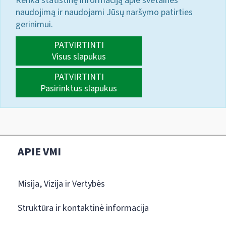
Renka statistinę informaciją apie svetainės
naudojimą ir naudojami Jūsų naršymo patirties
gerinimui.
PATVIRTINTI
Visus slapukus
PATVIRTINTI
Pasirinktus slapukus
APIE VMI
Misija, Vizija ir Vertybės
Struktūra ir kontaktinė informacija