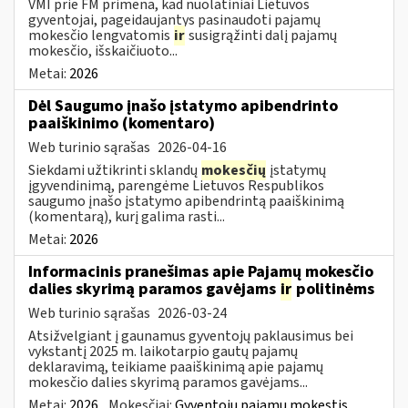
VMI prie FM primena, kad nuolatiniai Lietuvos
gyventojai, pageidaujantys pasinaudoti pajamų
mokesčio lengvatomis
ir
susigrąžinti dalį pajamų
mokesčio, išskaičiuoto...
Metai:
2026
Dėl Saugumo įnašo įstatymo apibendrinto
paaiškinimo (komentaro)
Web turinio sąrašas
2026-04-16
Siekdami užtikrinti sklandų
mokesčių
įstatymų
įgyvendinimą, parengėme Lietuvos Respublikos
saugumo įnašo įstatymo apibendrintą paaiškinimą
(komentarą), kurį galima rasti...
Metai:
2026
Informacinis pranešimas apie Pajamų mokesčio
dalies skyrimą paramos gavėjams
ir
politinėms
Web turinio sąrašas
2026-03-24
Atsižvelgiant į gaunamus gyventojų paklausimus bei
vykstantį 2025 m. laikotarpio gautų pajamų
deklaravimą, teikiame paaiškinimą apie pajamų
mokesčio dalies skyrimą paramos gavėjams...
Metai:
2026
Mokesčiai:
Gyventojų pajamų mokestis