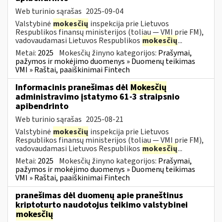
Web turinio sąrašas
2025-09-04
Valstybinė
mokesčių
inspekcija prie Lietuvos
Respublikos finansų ministerijos (toliau — VMI prie FM),
vadovaudamasi Lietuvos Respublikos
mokesčių
...
Metai:
2025
Mokesčių žinyno kategorijos:
Prašymai,
pažymos ir mokėjimo duomenys » Duomenų teikimas
VMI » Raštai, paaiškinimai Fintech
Informacinis pranešimas dėl
Mokesčių
administravimo įstatymo 61-3 straipsnio
apibendrinto
Web turinio sąrašas
2025-08-21
Valstybinė
mokesčių
inspekcija prie Lietuvos
Respublikos finansų ministerijos (toliau — VMI prie FM),
vadovaudamasi Lietuvos Respublikos
mokesčių
...
Metai:
2025
Mokesčių žinyno kategorijos:
Prašymai,
pažymos ir mokėjimo duomenys » Duomenų teikimas
VMI » Raštai, paaiškinimai Fintech
pranešimas dėl duomenų apie praneštinus
kriptoturto naudotojus teikimo valstybinei
mokesčių