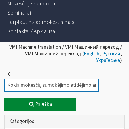
Mokesčių kalendorius
Seminarai
Tarptautinis apmokestinimas
Kontaktai / Apklausa
VMI Machine translation / VMI Машинный перевод /
VMI Машинний переклад (
English
,
Русский
,
Українська
)
Paieška
Kategorijos