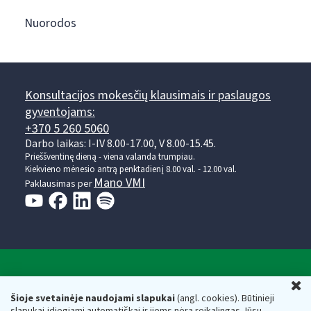
Nuorodos
Konsultacijos mokesčių klausimais ir paslaugos
gyventojams:
+370 5 260 5060
Darbo laikas: I-IV 8.00-17.00, V 8.00-15.45.
Prieššventinę dieną - viena valanda trumpiau.
Kiekvieno mėnesio antrą penktadienį 8.00 val. - 12.00 val.
Mano VMI
Paklausimas per
Valstybinė mokesčių inspekcija prie Lietuvos
U
Respublikos finansų ministerijos
Šioje svetainėje naudojami slapukai
(angl. cookies). Būtinieji
slapukai įdiegiami automatiškai ir jiems nėra reikalingas Jūsų