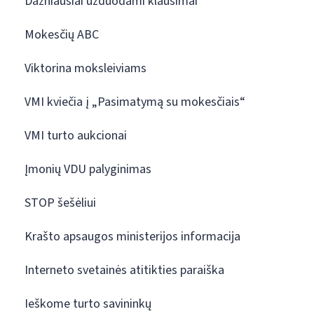
Dažniausiai užduodami klausimai
Mokesčių ABC
Viktorina moksleiviams
VMI kviečia į „Pasimatymą su mokesčiais“
VMI turto aukcionai
Įmonių VDU palyginimas
STOP šešėliui
Krašto apsaugos ministerijos informacija
Interneto svetainės atitikties paraiška
Ieškome turto savininkų