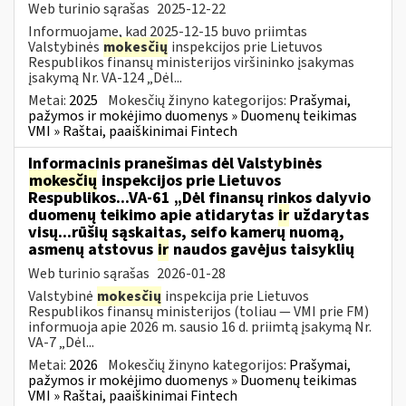
Web turinio sąrašas
2025-12-22
Informuojame, kad 2025-12-15 buvo priimtas
Valstybinės
mokesčių
inspekcijos prie Lietuvos
Respublikos finansų ministerijos viršininko įsakymas
įsakymą Nr. VA-124 „Dėl...
Metai:
2025
Mokesčių žinyno kategorijos:
Prašymai,
pažymos ir mokėjimo duomenys » Duomenų teikimas
VMI » Raštai, paaiškinimai Fintech
Informacinis pranešimas dėl Valstybinės
mokesčių
inspekcijos prie Lietuvos
Respublikos...VA-61 „Dėl finansų rinkos dalyvio
duomenų teikimo apie atidarytas
ir
uždarytas
visų...rūšių sąskaitas, seifo kamerų nuomą,
asmenų atstovus
ir
naudos gavėjus taisyklių
Web turinio sąrašas
2026-01-28
Valstybinė
mokesčių
inspekcija prie Lietuvos
Respublikos finansų ministerijos (toliau — VMI prie FM)
informuoja apie 2026 m. sausio 16 d. priimtą įsakymą Nr.
VA-7 „Dėl...
Metai:
2026
Mokesčių žinyno kategorijos:
Prašymai,
pažymos ir mokėjimo duomenys » Duomenų teikimas
VMI » Raštai, paaiškinimai Fintech