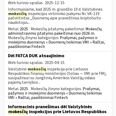
Web turinio sąrašas
2025-12-15
Informuojame, kad 2025 m. gruodžio 10 d. Valstybinės
mokesčių
inspekcijos viršininko įsakymu Nr. VA-119
patvirtintas „Duomenų apie praneštinus kriptoturto
naudotojus...
Metai:
2025
Mokesčių įstatymų pakeitimai:
Mokesčių
administravimo įstatymo pakeitimai nuo 2026 m.
Mokesčių žinyno kategorijos:
Prašymai, pažymos ir
mokėjimo duomenys » Duomenų teikimas VMI » Raštai,
paaiškinimai Fintech
Dėl FATCA DUK atnaujinimo
Web turinio sąrašas
2025-04-15
Valstybinė
mokesčių
inspekcija prie Lietuvos
Respublikos finansų ministerijos (toliau — VMI prie FM),
susipažinusi su Jungtinių Amerikos Valstijų vidaus
pajamų tarnybos...
Metai:
2025
Mokesčių žinyno kategorijos:
Prašymai,
pažymos ir mokėjimo duomenys » Duomenų teikimas
VMI » Raštai, paaiškinimai Fintech
Informacinis pranešimas dėl Valstybinės
mokesčių
inspekcijos prie Lietuvos Respublikos