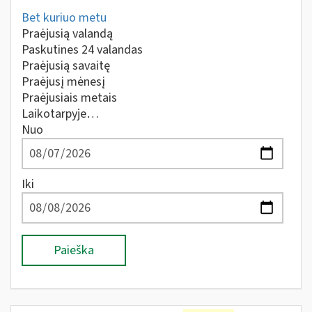
Bet kuriuo metu
Praėjusią valandą
Paskutines 24 valandas
Praėjusią savaitę
Praėjusį mėnesį
Praėjusiais metais
Laikotarpyje…
Nuo
Iki
Paieška