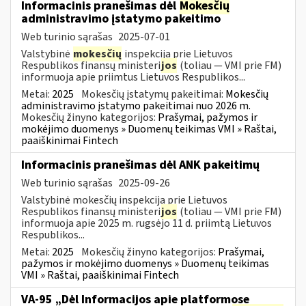
Informacinis pranešimas dėl
Mokesčių
administravimo įstatymo pakeitimo
Web turinio sąrašas
2025-07-01
Valstybinė
mokesčių
inspekcija prie Lietuvos
Respublikos finansų ministeri
jos
(toliau — VMI prie FM)
informuoja apie priimtus Lietuvos Respublikos...
Metai:
2025
Mokesčių įstatymų pakeitimai:
Mokesčių
administravimo įstatymo pakeitimai nuo 2026 m.
Mokesčių žinyno kategorijos:
Prašymai, pažymos ir
mokėjimo duomenys » Duomenų teikimas VMI » Raštai,
paaiškinimai Fintech
Informacinis pranešimas dėl ANK pakeitimų
Web turinio sąrašas
2025-09-26
Valstybinė mokesčių inspekcija prie Lietuvos
Respublikos finansų ministeri
jos
(toliau — VMI prie FM)
informuoja apie 2025 m. rugsėjo 11 d. priimtą Lietuvos
Respublikos...
Metai:
2025
Mokesčių žinyno kategorijos:
Prašymai,
pažymos ir mokėjimo duomenys » Duomenų teikimas
VMI » Raštai, paaiškinimai Fintech
VA-95 „Dėl Informacijos apie platformose