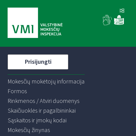
Prisijungti
Mokesčių mokėtojų informacija
Formos
Rinkmenos / Atviri duomenys
Skaičiuoklės ir pagalbininkai
Sąskaitos ir įmokų kodai
Mokesčių žinynas