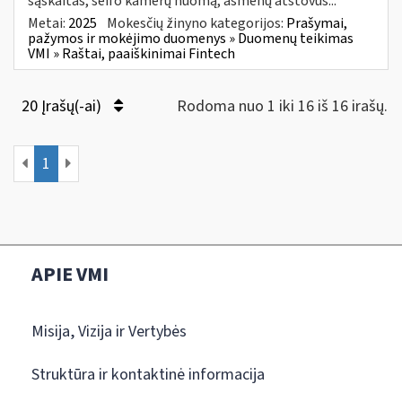
sąskaitas, seifo kamerų nuomą, asmenų atstovus...
Metai:
2025
Mokesčių žinyno kategorijos:
Prašymai,
pažymos ir mokėjimo duomenys » Duomenų teikimas
VMI » Raštai, paaiškinimai Fintech
20 Įrašų(-ai)
Rodoma nuo 1 iki 16 iš 16 irašų.
1
APIE VMI
Misija, Vizija ir Vertybės
Struktūra ir kontaktinė informacija