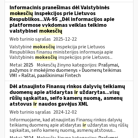
Informacinis pranešimas dėl Valstybinės
mokesčių
inspekcijos prie Lietuvos
Respublikos...VA-95 „Dėl informacijos apie
platformose vykdomas veiklas teikimo
valstybinei
mokesčių
Web turinio sąrašas
2025-12-22
Valstybinė
mokesčių
inspekcija prie Lietuvos
Respublikos finansų ministerijos informuoja apie
Valstybinės
mokesčių
inspekcijos prie Lietuvos...
Metai:
2025
Mokesčių žinyno kategorijos:
Prašymai,
pažymos ir mokėjimo duomenys » Duomenų teikimas
VMI » Raštai, paaiškinimai Fintech
Dėl atnaujinto Finansų rinkos dalyvių teikiamų
duomenų apie atidarytas
ir
uždarytas...visų
rūšių sąskaitas, seifo kamerų nuomą, asmenų
atstovus
ir
naudos gavėjus XML
Web turinio sąrašas
2024-12-02
Informuojame, kad atnaujintas Finansų rinkos dalyvių
teikiamų duomenų apie atidarytas
ir
uždarytas visų rūšių
sąskaitas, seifo kamerų nuomą, asmenų atstovus...
Metai:
2024
Mokesčių žinyno kategorijos:
Prašymai,