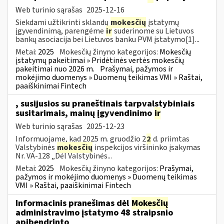
Web turinio sąrašas
2025-12-16
Siekdami užtikrinti sklandų
mokesčių
įstatymų
įgyvendinimą, parengėme
ir
suderinome su Lietuvos
bankų asociacija bei Lietuvos banku PVM įstatymo[1]...
Metai:
2025
Mokesčių žinyno kategorijos:
Mokesčių
įstatymų pakeitimai » Pridėtinės vertės mokesčių
pakeitimai nuo 2026 m.
Prašymai, pažymos ir
mokėjimo duomenys » Duomenų teikimas VMI » Raštai,
paaiškinimai Fintech
, susijusios su praneštinais tarpvalstybiniais
susitarimais, mainų įgyvendinimo
ir
Web turinio sąrašas
2025-12-23
Informuojame, kad 2025 m. gruodžio 2
2
d. priimtas
Valstybinės
mokesčių
inspekcijos viršininko įsakymas
Nr. VA-128 „Dėl Valstybinės...
Metai:
2025
Mokesčių žinyno kategorijos:
Prašymai,
pažymos ir mokėjimo duomenys » Duomenų teikimas
VMI » Raštai, paaiškinimai Fintech
Informacinis pranešimas dėl
Mokesčių
administravimo įstatymo 48 straipsnio
apibendrinto