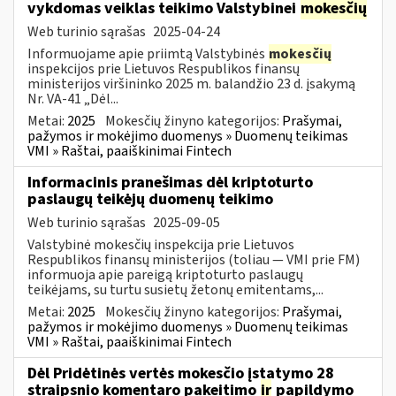
vykdomas veiklas teikimo Valstybinei
mokesčių
Web turinio sąrašas
2025-04-24
Informuojame apie priimtą Valstybinės
mokesčių
inspekcijos prie Lietuvos Respublikos finansų
ministerijos viršininko 2025 m. balandžio 23 d. įsakymą
Nr. VA-41 „Dėl...
Metai:
2025
Mokesčių žinyno kategorijos:
Prašymai,
pažymos ir mokėjimo duomenys » Duomenų teikimas
VMI » Raštai, paaiškinimai Fintech
Informacinis pranešimas dėl kriptoturto
paslaugų teikėjų duomenų teikimo
Web turinio sąrašas
2025-09-05
Valstybinė mokesčių inspekcija prie Lietuvos
Respublikos finansų ministerijos (toliau — VMI prie FM)
informuoja apie pareigą kriptoturto paslaugų
teikėjams, su turtu susietų žetonų emitentams,...
Metai:
2025
Mokesčių žinyno kategorijos:
Prašymai,
pažymos ir mokėjimo duomenys » Duomenų teikimas
VMI » Raštai, paaiškinimai Fintech
Dėl Pridėtinės vertės mokesčio įstatymo 28
straipsnio komentaro pakeitimo
ir
papildymo