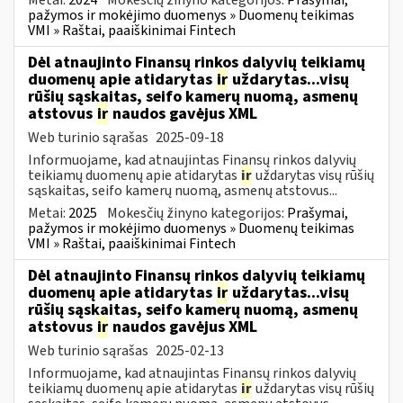
pažymos ir mokėjimo duomenys » Duomenų teikimas
VMI » Raštai, paaiškinimai Fintech
Dėl atnaujinto Finansų rinkos dalyvių teikiamų
duomenų apie atidarytas
ir
uždarytas...visų
rūšių sąskaitas, seifo kamerų nuomą, asmenų
atstovus
ir
naudos gavėjus XML
Web turinio sąrašas
2025-09-18
Informuojame, kad atnaujintas Finansų rinkos dalyvių
teikiamų duomenų apie atidarytas
ir
uždarytas visų rūšių
sąskaitas, seifo kamerų nuomą, asmenų atstovus...
Metai:
2025
Mokesčių žinyno kategorijos:
Prašymai,
pažymos ir mokėjimo duomenys » Duomenų teikimas
VMI » Raštai, paaiškinimai Fintech
Dėl atnaujinto Finansų rinkos dalyvių teikiamų
duomenų apie atidarytas
ir
uždarytas...visų
rūšių sąskaitas, seifo kamerų nuomą, asmenų
atstovus
ir
naudos gavėjus XML
Web turinio sąrašas
2025-02-13
Informuojame, kad atnaujintas Finansų rinkos dalyvių
teikiamų duomenų apie atidarytas
ir
uždarytas visų rūšių