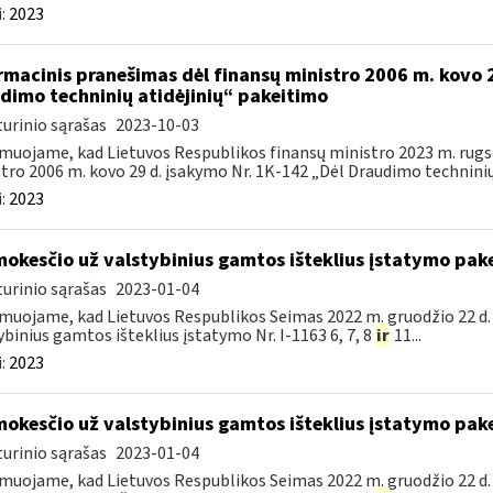
:
2023
rmacinis pranešimas dėl finansų ministro 2006 m. kovo 
dimo techninių atidėjinių“ pakeitimo
urinio sąrašas
2023-10-03
muojame, kad Lietuvos Respublikos finansų ministro 2023 m. rugsė
tro 2006 m. kovo 29 d. įsakymo Nr. 1K-142 „Dėl Draudimo techninių a
:
2023
mokesčio už valstybinius gamtos išteklius įstatymo pak
urinio sąrašas
2023-01-04
muojame, kad Lietuvos Respublikos Seimas 2022 m. gruodžio 22 d.
ybinius gamtos išteklius įstatymo Nr. I-1163 6, 7, 8
ir
11...
:
2023
mokesčio už valstybinius gamtos išteklius įstatymo pak
urinio sąrašas
2023-01-04
muojame, kad Lietuvos Respublikos Seimas 2022 m. gruodžio 22 d.