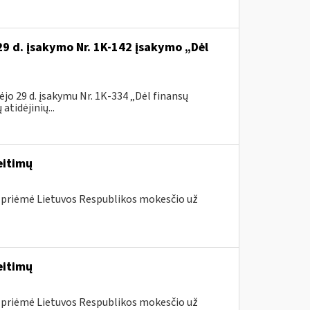
29 d. įsakymo Nr. 1K-142 įsakymo „Dėl
jo 29 d. įsakymu Nr. 1K-334 „Dėl finansų
tidėjinių...
eitimų
 priėmė Lietuvos Respublikos mokesčio už
eitimų
 priėmė Lietuvos Respublikos mokesčio už