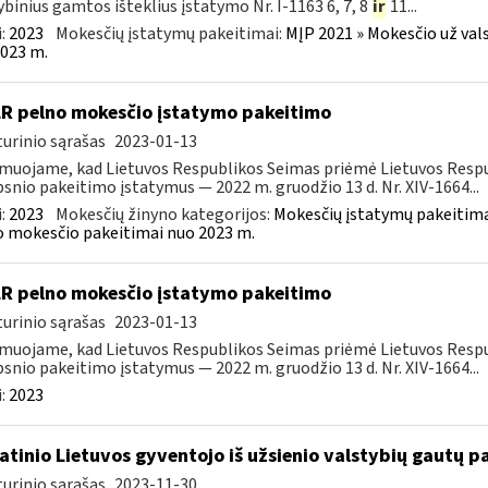
ybinius gamtos išteklius įstatymo Nr. I-1163 6, 7, 8
ir
11...
:
2023
Mokesčių įstatymų pakeitimai:
MĮP 2021 » Mokesčio už val
023 m.
LR pelno mokesčio įstatymo pakeitimo
urinio sąrašas
2023-01-13
muojame, kad Lietuvos Respublikos Seimas priėmė Lietuvos Respu
psnio pakeitimo įstatymus — 2022 m. gruodžio 13 d. Nr. XIV-1664...
:
2023
Mokesčių žinyno kategorijos:
Mokesčių įstatymų pakeitima
 mokesčio pakeitimai nuo 2023 m.
LR pelno mokesčio įstatymo pakeitimo
urinio sąrašas
2023-01-13
muojame, kad Lietuvos Respublikos Seimas priėmė Lietuvos Respu
psnio pakeitimo įstatymus — 2022 m. gruodžio 13 d. Nr. XIV-1664...
:
2023
atinio Lietuvos gyventojo iš užsienio valstybių gautų
urinio sąrašas
2023-11-30