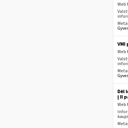
Web t
Valst
infor
Metai
Gyven
VMI 
Web t
Valst
infor
Metai
Gyven
Dėl 
į II
Web t
Infor
kaupi
Metai