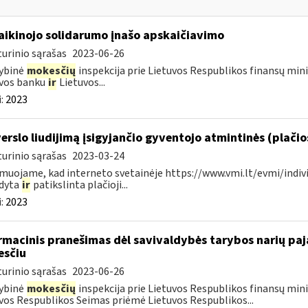
laikinojo solidarumo įnašo apskaičiavimo
urinio sąrašas
2023-06-26
ybinė
mokesčių
inspekcija prie Lietuvos Respublikos finansų minis
uvos banku
ir
Lietuvos...
:
2023
verslo liudijimą įsigyjančio gyventojo atmintinės (plači
urinio sąrašas
2023-03-24
muojame, kad interneto svetainėje https://www.vmi.lt/evmi/indivi
ldyta
ir
patikslinta plačioji...
:
2023
rmacinis pranešimas dėl savivaldybės tarybos narių p
sčiu
urinio sąrašas
2023-06-26
ybinė
mokesčių
inspekcija prie Lietuvos Respublikos finansų minis
vos Respublikos Seimas priėmė Lietuvos Respublikos...