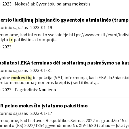
:
2023
Mokesčiai:
Gyventojų pajamų mokestis
verslo liudijimą įsigyjančio gyventojo atmintinės (trum
urinio sąrašas
2023-01-19
muojame, kad interneto svetainėje https://www.vmi.lt/evmi/indivi
ldyta
ir
patikslinta trumpoji...
:
2023
kslintas i.EKA terminas dėl susitarimų pasirašymo su kas
urinio sąrašas
2023-01-31
ybinė
mokesčių
inspekcija (VMI) informuoja, kad i.EKA dažniausia
rekomenduojama įmonėms kreiptis į sertifikuotą...
:
2023
Pagrindinis:
Naujiena
LR pelno mokesčio įstatymo pakeitimo
urinio sąrašas
2023-01-17
muojame, kad Lietuvos Respublikos Seimas 2022 m. gruodžio 15 d.
mento (ES) 2022/1854 įgyvendinimo Nr. XIV-1680 (toliau — Įstatyma