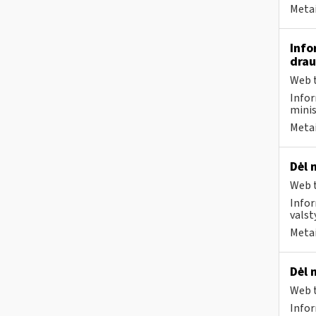
Metai
Info
drau
Web t
Infor
minis
Metai
Dėl 
Web t
Infor
valst
Metai
Dėl 
Web t
Infor