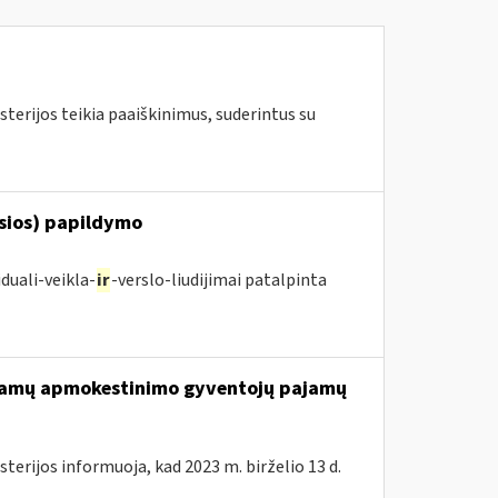
terijos teikia paaiškinimus, suderintus su
osios) papildymo
duali-veikla-
ir
-verslo-liudijimai patalpinta
ajamų apmokestinimo gyventojų pajamų
terijos informuoja, kad 2023 m. birželio 13 d.