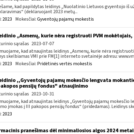
šame, kad papildytas leidinys „Nuolatinio Lietuvos gvyentojo iš
laravimas“ (deklaruojant 2023 metų...
:
2023
Mokesčiai:
Gyventojų pajamų mokestis
leidinio „Asmenų, kurie nėra registruoti PVM mokėtojais,
urinio sąrašas
2023-07-07
muojame, kad atnaujintas leidinys „Asmenų, kurie nėra registruoti
nys skelbiamas VMI prie FM[1] interneto svetainėje adresu: www.vmi.
:
2023
Mokesčiai:
Pridėtinės vertės mokestis
leidinio ,,Gyventojų pajamų mokesčio lengvata mokant
I pakopos pensijų fondus" atnaujinimo
urinio sąrašas
2023-10-31
muojame, kad atnaujintas leidinys „Gyventojų pajamų mokesčio 
mo įmokas į III pakopos pensijų fondus“ (pridedamas). Leidinys ske
:
2023
rmacinis pranešimas dėl minimaliosios algos 2024 metai