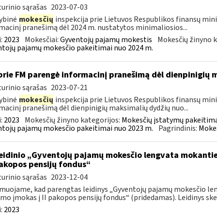
urinio sąrašas
2023-07-03
ybinė
mokesčių
inspekcija prie Lietuvos Respublikos finansų mini
macinį pranešimą dėl 2024 m. nustatytos minimaliosios...
:
2023
Mokesčiai:
Gyventojų pajamų mokestis
Mokesčių žinyno k
tojų pajamų mokesčio pakeitimai nuo 2024 m.
prie FM parengė informacinį pranešimą dėl dienpinigių
urinio sąrašas
2023-07-21
ybinė
mokesčių
inspekcija prie Lietuvos Respublikos finansų minis
macinį pranešimą dėl dienpinigių maksimalių dydžių nuo...
:
2023
Mokesčių žinyno kategorijos:
Mokesčių įstatymų pakeitima
tojų pajamų mokesčio pakeitimai nuo 2023 m.
Pagrindinis:
Mokes
leidinio „Gyventojų pajamų mokesčio lengvata mokant
 pakopos pensijų fondus“
urinio sąrašas
2023-12-04
muojame, kad parengtas leidinys „Gyventojų pajamų mokesčio l
mo įmokas į II pakopos pensijų fondus“ (pridedamas). Leidinys skel
:
2023