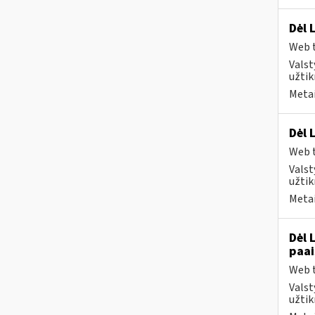
Dėl 
Web t
Valst
užtik
Metai
Dėl 
Web t
Valst
užtik
Metai
Dėl 
paai
Web t
Valst
užtik