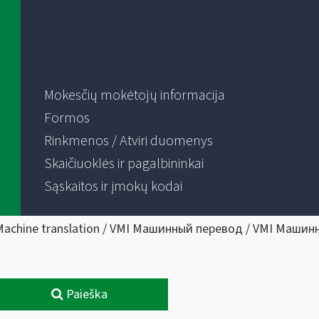
Mokesčių mokėtojų informacija
Formos
Rinkmenos / Atviri duomenys
Skaičiuoklės ir pagalbininkai
Sąskaitos ir įmokų kodai
Machine translation / VMI Машинный перевод / VMI Машин
Paieška