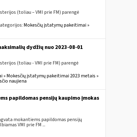
sterijos (toliau – VMI prie FM) parengė
ategorijos:
Mokesčių įstatymų pakeitimai »
 maksimalių dydžių nuo 2023-08-01
terijos (toliau - VMI prie FM) parengė
i » Mokesčių įstatymų pakeitimai 2023 metais »
čio naujiena
iems papildomas pensijų kaupimo įmokas
engvata mokantiems papildomas pensijų
biamas VMI prie FM ...