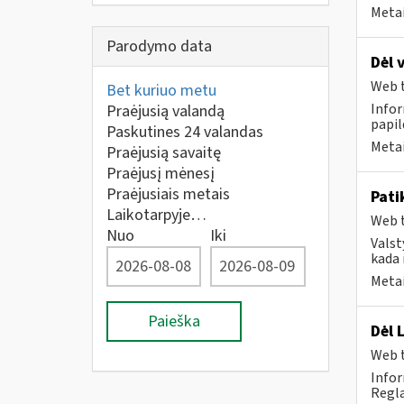
Metai
Parodymo data
Dėl 
Web t
Bet kuriuo metu
Infor
Praėjusią valandą
papi
Paskutines 24 valandas
Metai
Praėjusią savaitę
Praėjusį mėnesį
Praėjusiais metais
Pati
Laikotarpyje…
Web t
Nuo
Iki
Valst
kada 
Metai
Paieška
Dėl 
Web t
Infor
Regla