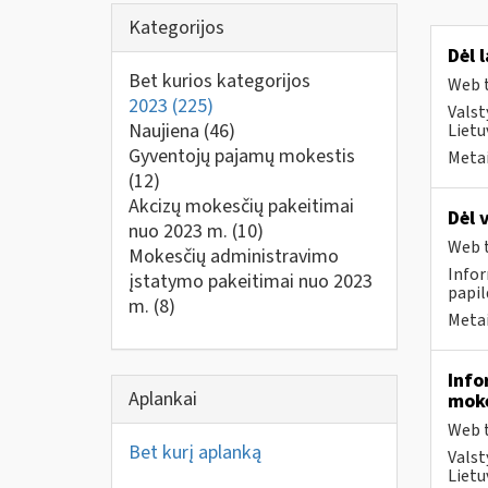
Kategorijos
Dėl 
Bet kurios kategorijos
Web t
2023
(225)
Valst
Naujiena
(46)
Liet
Gyventojų pajamų mokestis
Metai
(12)
Akcizų mokesčių pakeitimai
Dėl 
nuo 2023 m.
(10)
Web t
Mokesčių administravimo
Infor
įstatymo pakeitimai nuo 2023
papi
m.
(8)
Metai
Info
Aplankai
moke
Web t
Bet kurį aplanką
Valst
Lietu