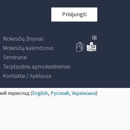
Prisijungti
Mokesčių žinynas
Mokesčių kalendorius
Seminarai
Tarptautinis apmokestinimas
Kontaktai / Apklausa
ний переклад (
English
,
Русский
,
Українська
)