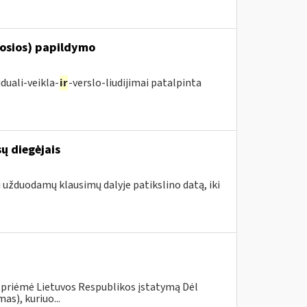
posios) papildymo
duali-veikla-
ir
-verslo-liudijimai patalpinta
ų diegėjais
i užduodamų klausimų dalyje patikslino datą, iki
 priėmė Lietuvos Respublikos įstatymą Dėl
s), kuriuo...