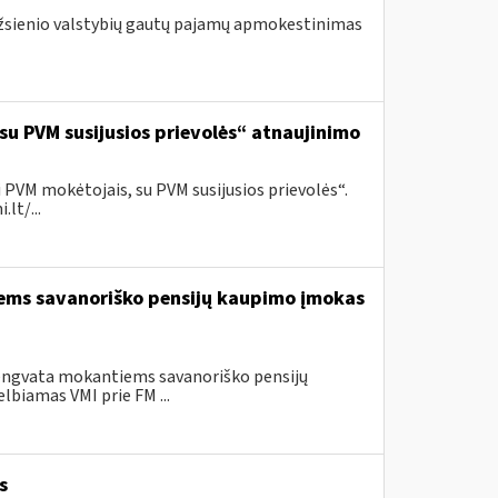
 užsienio valstybių gautų pajamų apmokestinimas
 su PVM susijusios prievolės“ atnaujinimo
 PVM mokėtojais, su PVM susijusios prievolės“.
lt/...
iems savanoriško pensijų kaupimo įmokas
lengvata mokantiems savanoriško pensijų
lbiamas VMI prie FM ...
s