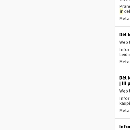
Prane
ir
dek
Metai
Dėl 
Web t
Infor
Leidi
Metai
Dėl 
į II
Web t
Infor
kaupi
Metai
Info