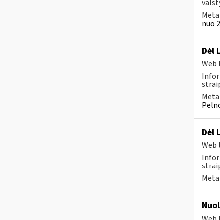
valst
Metai
nuo 2
Dėl 
Web t
Infor
strai
Metai
Pelno
Dėl 
Web t
Infor
strai
Metai
Nuol
Web t