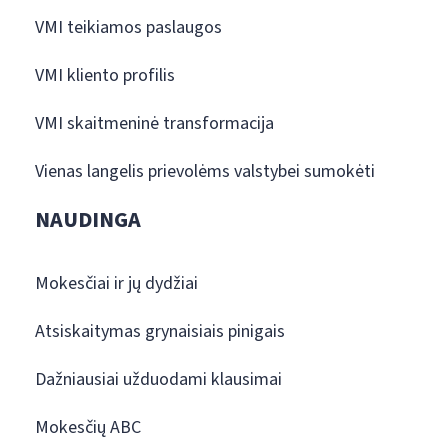
VMI teikiamos paslaugos
VMI kliento profilis
VMI skaitmeninė transformacija
Vienas langelis prievolėms valstybei sumokėti
NAUDINGA
Mokesčiai ir jų dydžiai
Atsiskaitymas grynaisiais pinigais
Dažniausiai užduodami klausimai
Mokesčių ABC