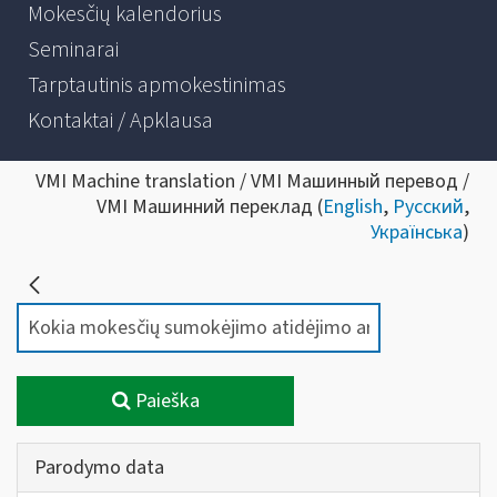
Mokesčių kalendorius
Seminarai
Tarptautinis apmokestinimas
Kontaktai / Apklausa
VMI Machine translation / VMI Машинный перевод /
VMI Машинний переклад (
English
,
Русский
,
Українська
)
Paieška
Parodymo data