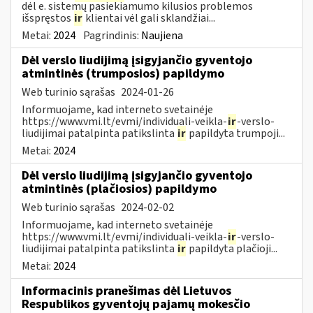
dėl e. sistemų pasiekiamumo kilusios problemos
išspręstos
ir
klientai vėl gali sklandžiai...
Metai:
2024
Pagrindinis:
Naujiena
Dėl verslo liudijimą įsigyjančio gyventojo
atmintinės (trumposios) papildymo
Web turinio sąrašas
2024-01-26
Informuojame, kad interneto svetainėje
https://www.vmi.lt/evmi/individuali-veikla-
ir
-verslo-
liudijimai patalpinta patikslinta
ir
papildyta trumpoji...
Metai:
2024
Dėl verslo liudijimą įsigyjančio gyventojo
atmintinės (plačiosios) papildymo
Web turinio sąrašas
2024-02-02
Informuojame, kad interneto svetainėje
https://www.vmi.lt/evmi/individuali-veikla-
ir
-verslo-
liudijimai patalpinta patikslinta
ir
papildyta plačioji...
Metai:
2024
Informacinis pranešimas dėl Lietuvos
Respublikos gyventojų pajamų mokesčio