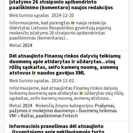
įstatymo 26 straipsnio apibendrinto
paaiškinimo (komentaro) naujos redakcijos
Web turinio sąrašas
2024-12-20
Informuojame, kad parengtas
ir
nauja redakcija
išdėstytas Lietuvos Respublikos gyventojų pajamų
mokesčio įstatymo 26 straipsnio apibendrintas
paaiškinimas (komentaras) ...
Metai:
2024
Dėl atnaujinto Finansų rinkos dalyvių teikiamų
duomenų apie atidarytas
ir
uždarytas...visų
rūšių sąskaitas, seifo kamerų nuomą, asmenų
atstovus
ir
naudos gavėjus XML
Web turinio sąrašas
2024-12-02
Informuojame, kad atnaujintas Finansų rinkos dalyvių
teikiamų duomenų apie atidarytas
ir
uždarytas visų rūšių
sąskaitas, seifo kamerų nuomą, asmenų atstovus...
Metai:
2024
Mokesčių žinyno kategorijos:
Prašymai,
pažymos ir mokėjimo duomenys » Duomenų teikimas
VMI » Raštai, paaiškinimai Fintech
Informacinis pranešimas dėl atnaujinto
„Gyventojams apie nekilnojamojo turto