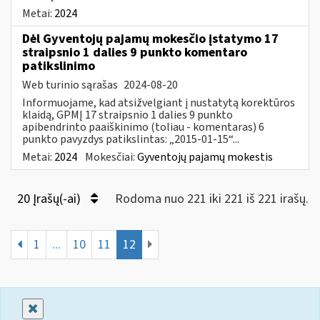
Metai:
2024
Dėl Gyventojų pajamų mokesčio įstatymo 17
straipsnio 1 dalies 9 punkto komentaro
patikslinimo
Web turinio sąrašas
2024-08-20
Informuojame, kad atsižvelgiant į nustatytą korektūros
klaidą, GPMĮ 17 straipsnio 1 dalies 9 punkto
apibendrinto paaiškinimo (toliau - komentaras) 6
punkto pavyzdys patikslintas: „2015-01-15“...
Metai:
2024
Mokesčiai:
Gyventojų pajamų mokestis
20 Įrašų(-ai)
Rodoma nuo 221 iki 221 iš 221 irašų.
1
...
10
11
12
Uždaryti