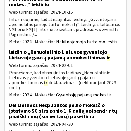
mokestį“ leidinio
Web turinio sąrašas
2024-10-15
Informuojame, kad atnaujintas leidinys „Gyventojams
apie nekilnojamojo turto mokestį“. Leidinys skelbiamas
VMI prie FM[1] interneto svetainėje adresu: www.vmi.lt/
Pagrindinis /...
Metai:
2024
Mokesčiai:
Nekilnojamojo turto mokestis
leidinio „Nenuolatinio Lietuvos gyventojo
Lietuvoje gautų pajamų apmokestinimas
ir
Web turinio sąrašas
2024-02-01
Pranešame, kad atnaujintas leidinys „Nenuolatinio
Lietuvos gyventojo Lietuvoje gautų pajamų
apmokestinimas
ir
deklaravimas“ (deklaruojant 2023
metų...
Metai:
2024
Mokesčiai:
Gyventojų pajamų mokestis
Dėl Lietuvos Respublikos pelno mokesčio
įstatymo 50 straipsnio 1-6 dalių apibendrintų
paaiškinimų (komentarų) pakeitimo
Web turinio sąrašas
2024-04-30