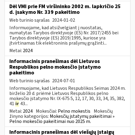
Dėl VMI prie FM viršininko 2002 m. lapkričio 25
d. įsakymo Nr. 339 pakeitimo
Web turinio sąrašas
2024-01-02
Informuojame, kad atsižvelgiant į nuostatas,
numatytas Tarybos direktyvoje (ES) Nr. 2017/2455 bei
Tarybos direktyvoje (ES) 2019/1995, kuriose yra
įtvirtinamas tik elektroninis prašymų grąžinti...
Metai:
2024
Informacinis pranešimas dėl Lietuvos
Respublikos pelno mokesčio įstatymo
pakeitimo
Web turinio sąrašas
2024-07-01
Informuojame, kad Lietuvos Respublikos Seimas 2024 m.
birželio 20 d. priėmė Lietuvos Respublikos pelno
mokesčio įstatymo Nr. IX-675 5, 12, 17, 30, 33, 34, 35, 382,
41
ir
43...
Metai:
2024
Mokesčiai:
Pelno mokestis
Mokesčių
žinyno kategorijos:
Mokesčių įstatymų pakeitimai »
Pelno mokesčio pakeitimai nuo 2025 m.
Informacinis pranešimas dėl viešųjų įstaigų