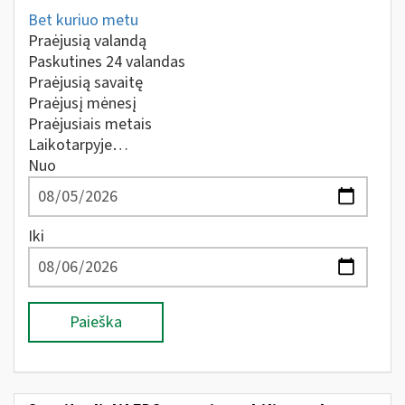
Bet kuriuo metu
Praėjusią valandą
Paskutines 24 valandas
Praėjusią savaitę
Praėjusį mėnesį
Praėjusiais metais
Laikotarpyje…
Nuo
Iki
Paieška