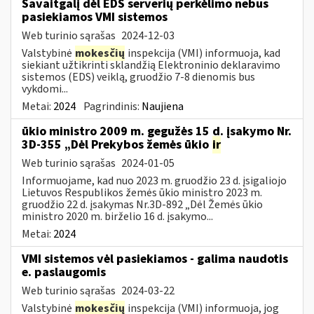
Savaitgalį dėl EDS serverių perkėlimo nebus
pasiekiamos VMI sistemos
Web turinio sąrašas
2024-12-03
Valstybinė
mokesčių
inspekcija (VMI) informuoja, kad
siekiant užtikrinti sklandžią Elektroninio deklaravimo
sistemos (EDS) veiklą, gruodžio 7-8 dienomis bus
vykdomi...
Metai:
2024
Pagrindinis:
Naujiena
ūkio ministro 2009 m. gegužės 15 d. įsakymo Nr.
3D-355 „Dėl Prekybos žemės ūkio
ir
Web turinio sąrašas
2024-01-05
Informuojame, kad nuo 2023 m. gruodžio 23 d. įsigaliojo
Lietuvos Respublikos žemės ūkio ministro 2023 m.
gruodžio 22 d. įsakymas Nr.3D-892 „Dėl Žemės ūkio
ministro 2020 m. birželio 16 d. įsakymo...
Metai:
2024
VMI sistemos vėl pasiekiamos - galima naudotis
e. paslaugomis
Web turinio sąrašas
2024-03-22
Valstybinė
mokesčių
inspekcija (VMI) informuoja, jog