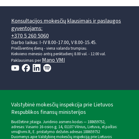
Konsultacijos mokesčių klausimais ir paslaugos
gyventojams:
+370 5 260 5060
Darbo laikas: I-IV 8.00-17.00, V 8.00-15.45.
Prieššventinę dieną - viena valanda trumpiau.
Kiekvieno mėnesio antrą penktadienį 8.00 val. - 12.00 val.
Mano VMI
Paklausimas per
Valstybinė mokesčių inspekcija prie Lietuvos
Respublikos finansų ministerijos
Biudžetinė įstaiga. Juridinio asmens kodas — 188659752,
adresas: Vasario 16-osios g. 14, 01107 Vilnius, Lietuva, el.paštas:
vmi@vmi.lt
, E. pristatymo dėžutės adresas 188659752
Duomenys apie Valstybinę mokesčių inspekciją prie Lietuvos