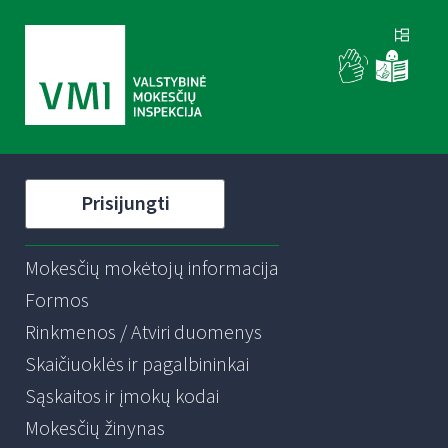
Prisijungti
Mokesčių mokėtojų informacija
Formos
Rinkmenos / Atviri duomenys
Skaičiuoklės ir pagalbininkai
Sąskaitos ir įmokų kodai
Mokesčių žinynas