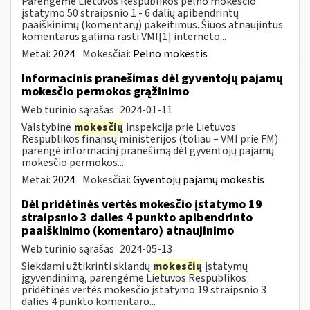
Parengėme Lietuvos Respublikos pelno mokesčio
įstatymo 50 straipsnio 1 - 6 dalių apibendrintų
paaiškinimų (komentarų) pakeitimus. Šiuos atnaujintus
komentarus galima rasti VMI[1] interneto...
Metai:
2024
Mokesčiai:
Pelno mokestis
Informacinis pranešimas dėl gyventojų pajamų
mokesčio permokos grąžinimo
Web turinio sąrašas
2024-01-11
Valstybinė
mokesčių
inspekcija prie Lietuvos
Respublikos finansų ministerijos (toliau – VMI prie FM)
parengė informacinį pranešimą dėl gyventojų pajamų
mokesčio permokos...
Metai:
2024
Mokesčiai:
Gyventojų pajamų mokestis
Dėl pridėtinės vertės mokesčio įstatymo 19
straipsnio 3 dalies 4 punkto apibendrinto
paaiškinimo (komentaro) atnaujinimo
Web turinio sąrašas
2024-05-13
Siekdami užtikrinti sklandų
mokesčių
įstatymų
įgyvendinimą, parengėme Lietuvos Respublikos
pridėtinės vertės mokesčio įstatymo 19 straipsnio 3
dalies 4 punkto komentaro...