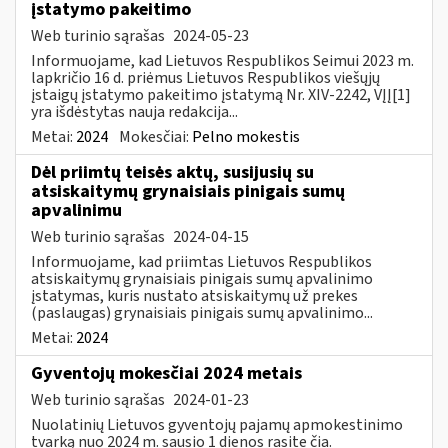
įstatymo pakeitimo
Web turinio sąrašas
2024-05-23
Informuojame, kad Lietuvos Respublikos Seimui 2023 m.
lapkričio 16 d. priėmus Lietuvos Respublikos viešųjų
įstaigų įstatymo pakeitimo įstatymą Nr. XIV-2242, VĮĮ[1]
yra išdėstytas nauja redakcija...
Metai:
2024
Mokesčiai:
Pelno mokestis
Dėl priimtų teisės aktų, susijusių su
atsiskaitymų grynaisiais pinigais sumų
apvalinimu
Web turinio sąrašas
2024-04-15
Informuojame, kad priimtas Lietuvos Respublikos
atsiskaitymų grynaisiais pinigais sumų apvalinimo
įstatymas, kuris nustato atsiskaitymų už prekes
(paslaugas) grynaisiais pinigais sumų apvalinimo...
Metai:
2024
Gyventojų mokesčiai 2024 metais
Web turinio sąrašas
2024-01-23
Nuolatinių Lietuvos gyventojų pajamų apmokestinimo
tvarką nuo 2024 m. sausio 1 dienos rasite čia.