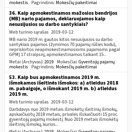
mokestis
Pagrindinis:
Mokesčių pakeitimai
36. Kaip apmokestinamos mažosios bendrijos
(MB) nario pajamos, deklaruojamos kaip
nesusijusios su darbo santykiais?
Web turinio sąrašas
2019-03-12
MB nario 2019 m. gautos kitos nesusijusios su darbo
santykiais pajamos (žymimos 70 pajamų rūšies kodu),
nepriskirtos neapmokestinamosioms pajamoms pagal
GPMĮ 17 straipsnį, apmokestinamos taikant 15...
Metai (Archyvas):
2019
Mokesčiai:
Gyventojų pajamų
mokestis
Pagrindinis:
Mokesčių pakeitimai
53. Kaip bus apmokestinamos 2019 m.
išmokamos išeitinės išmokos: a) atleidus 2018
m. pabaigoje, o išmokant 2019 m. b) atleidus
2019 m.
Web turinio sąrašas
2019-03-12
Darbdavys nuo 2019 metais išmokėtų išeitinių išmokų,
apskaičiuotų 2018 metais, privalės išskaičiuoti 15 proc.
gyventojų pajamų mokestį. Nuo 2019 metais išmokėtų
išeitinių išmokų, kurios...
Metai (Archyvas):
2019
Mokesčiai:
Gyventojų pajamų