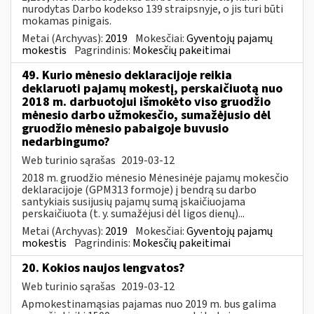
nurodytas Darbo kodekso 139 straipsnyje, o jis turi būti
mokamas pinigais.
Metai (Archyvas):
2019
Mokesčiai:
Gyventojų pajamų
mokestis
Pagrindinis:
Mokesčių pakeitimai
49. Kurio mėnesio deklaracijoje reikia
deklaruoti pajamų mokestį, perskaičiuotą nuo
2018 m. darbuotojui išmokėto viso gruodžio
mėnesio darbo užmokesčio, sumažėjusio dėl
gruodžio mėnesio pabaigoje buvusio
nedarbingumo?
Web turinio sąrašas
2019-03-12
2018 m. gruodžio mėnesio Mėnesinėje pajamų mokesčio
deklaracijoje (GPM313 formoje) į bendrą su darbo
santykiais susijusių pajamų sumą įskaičiuojama
perskaičiuota (t. y. sumažėjusi dėl ligos dienų)...
Metai (Archyvas):
2019
Mokesčiai:
Gyventojų pajamų
mokestis
Pagrindinis:
Mokesčių pakeitimai
20. Kokios naujos lengvatos?
Web turinio sąrašas
2019-03-12
Apmokestinamąsias pajamas nuo 2019 m. bus galima