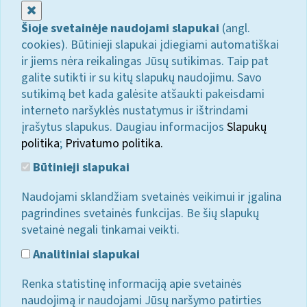
Uždaryti
Šioje svetainėje naudojami slapukai
(angl.
cookies). Būtinieji slapukai įdiegiami automatiškai
ir jiems nėra reikalingas Jūsų sutikimas. Taip pat
galite sutikti ir su kitų slapukų naudojimu. Savo
sutikimą bet kada galėsite atšaukti pakeisdami
interneto naršyklės nustatymus ir ištrindami
įrašytus slapukus. Daugiau informacijos
Slapukų
politika
;
Privatumo politika.
Būtinieji slapukai
Naudojami sklandžiam svetainės veikimui ir įgalina
pagrindines svetainės funkcijas. Be šių slapukų
svetainė negali tinkamai veikti.
Analitiniai slapukai
Renka statistinę informaciją apie svetainės
naudojimą ir naudojami Jūsų naršymo patirties