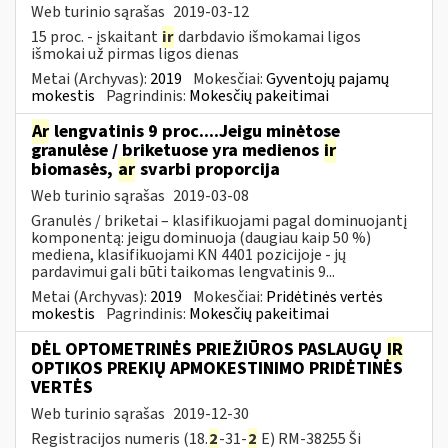
Web turinio sąrašas
2019-03-12
15 proc. - įskaitant
ir
darbdavio išmokamai ligos
išmokai už pirmas ligos dienas
Metai (Archyvas):
2019
Mokesčiai:
Gyventojų pajamų
mokestis
Pagrindinis:
Mokesčių pakeitimai
Ar
lengvatinis 9 proc....Jeigu minėtose
granulėse / briketuose yra medienos
ir
biomasės,
ar
svarbi proporcija
Web turinio sąrašas
2019-03-08
Granulės / briketai – klasifikuojami pagal dominuojantį
komponentą: jeigu dominuoja (daugiau kaip 50 %)
mediena, klasifikuojami KN 4401 pozicijoje - jų
pardavimui gali būti taikomas lengvatinis 9...
Metai (Archyvas):
2019
Mokesčiai:
Pridėtinės vertės
mokestis
Pagrindinis:
Mokesčių pakeitimai
DĖL OPTOMETRINĖS PRIEŽIŪROS PASLAUGŲ
IR
OPTIKOS PREKIŲ APMOKESTINIMO PRIDĖTINĖS
VERTĖS
Web turinio sąrašas
2019-12-30
Registracijos numeris (18.
2
-31-
2
E) RM-38255 Ši