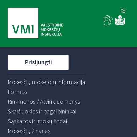
Prisijungti
Mokesčių mokėtojų informacija
Formos
Rinkmenos / Atviri duomenys
Skaičiuoklės ir pagalbininkai
Sąskaitos ir įmokų kodai
Mokesčių žinynas