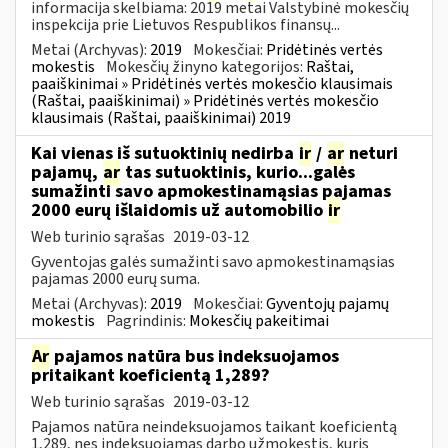
informacija skelbiama: 2019 metai Valstybinė mokesčių
inspekcija prie Lietuvos Respublikos finansų...
Metai (Archyvas):
2019
Mokesčiai:
Pridėtinės vertės
mokestis
Mokesčių žinyno kategorijos:
Raštai,
paaiškinimai » Pridėtinės vertės mokesčio klausimais
(Raštai, paaiškinimai) » Pridėtinės vertės mokesčio
klausimais (Raštai, paaiškinimai) 2019
Kai vienas iš sutuoktinių nedirba
ir
/
ar
neturi
pajamų,
ar
tas sutuoktinis, kurio...galės
sumažinti savo apmokestinamąsias pajamas
2000 eurų išlaidomis už automobilio
ir
Web turinio sąrašas
2019-03-12
Gyventojas galės sumažinti savo apmokestinamąsias
pajamas 2000 eurų suma.
Metai (Archyvas):
2019
Mokesčiai:
Gyventojų pajamų
mokestis
Pagrindinis:
Mokesčių pakeitimai
Ar
pajamos natūra bus indeksuojamos
pritaikant koeficientą 1,289?
Web turinio sąrašas
2019-03-12
Pajamos natūra neindeksuojamos taikant koeficientą
1,289, nes indeksuojamas darbo užmokestis, kuris