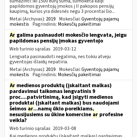
sumažinti: iki 1500 eurų suma, sumokėta kaip:
papildomos gyventojų įmokos į II pakopos pensijų
kaupimą, kurios yra didesnės negu 3 procentai šio...
Metai (Archyvas):
2019
Mokesčiai:
Gyventojų pajamų
mokestis
Pagrindinis:
Mokesčių pakeitimai
Ar
galima pasinaudoti mokesčio lengvata, jeigu
papildomas pensijų įmokas gyventojo
Web turinio sąrašas
2019-03-12
Lengvata pasinaudoti negalima, nes tokiu atveju
gyventojas išlaidų nepatiria.
Metai (Archyvas):
2019
Mokesčiai:
Gyventojų pajamų
mokestis
Pagrindinis:
Mokesčių pakeitimai
Ar
medienos produktų (įskaitant malkas)
pardavimui taikomas lengvatinis 9
proc....patvirtinimą, kad įsigyti medienos
produktai (įskaitant malkas) bus naudojami
šeimos
ar
...namų ūkio poreikiams,
nesusijusiems su ūkine komercine
ar
profesine
veikla?
Web turinio sąrašas
2019-03-08
Kai medienos produktų (įskaitant malkas) pardavimas