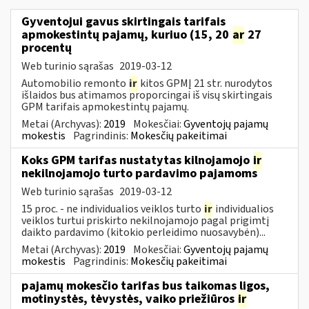
Gyventojui gavus skirtingais tarifais
apmokestintų pajamų, kuriuo (15, 20
ar
27
procentų
Web turinio sąrašas
2019-03-12
Automobilio remonto
ir
kitos GPMĮ 21 str. nurodytos
išlaidos bus atimamos proporcingai iš visų skirtingais
GPM tarifais apmokestintų pajamų.
Metai (Archyvas):
2019
Mokesčiai:
Gyventojų pajamų
mokestis
Pagrindinis:
Mokesčių pakeitimai
Koks GPM tarifas nustatytas kilnojamojo
ir
nekilnojamojo turto pardavimo pajamoms
Web turinio sąrašas
2019-03-12
15 proc. - ne individualios veiklos turto
ir
individualios
veiklos turtui priskirto nekilnojamojo pagal prigimtį
daikto pardavimo (kitokio perleidimo nuosavybėn)...
Metai (Archyvas):
2019
Mokesčiai:
Gyventojų pajamų
mokestis
Pagrindinis:
Mokesčių pakeitimai
pajamų mokesčio tarifas bus taikomas ligos,
motinystės, tėvystės, vaiko priežiūros
ir