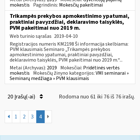
mokestis
Pagrindinis:
Mokesčių pakeitimai
Trikampės prekybos apmokestinimo ypatumai,
praktiniai pavyzdžiai, deklaravimo taisyklės,
PVM pakeitimai nuo 2019 m.
Web turinio sąrašas
2019-04-10
Registracijos numeris KM2198 Ši informacija skelbiama:
PVM klausimais Seminaro „Trikampės prekybos
apmokestinimo ypatumai, praktiniai pavyzdžiai,
deklaravimo taisyklės, PVM pakeitimai nuo 2019 m.“...
Metai (Archyvas):
2019
Mokesčiai:
Pridėtinės vertės
mokestis
Mokesčių žinyno kategorijos:
VMI seminarai »
Seminarų medžiaga » PVM klausimais
20 Įrašų(-ai)
Rodoma nuo 61 iki 76 iš 76 irašų.
1
2
3
4