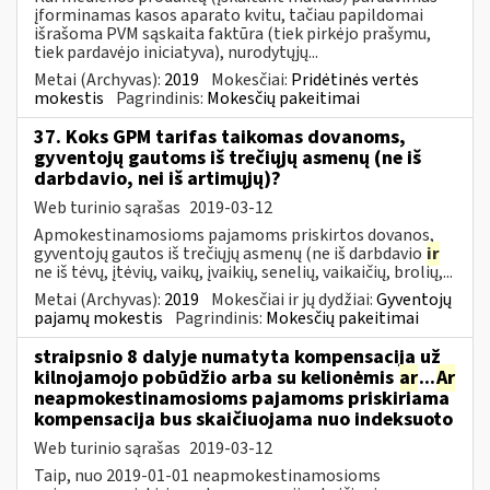
įforminamas kasos aparato kvitu, tačiau papildomai
išrašoma PVM sąskaita faktūra (tiek pirkėjo prašymu,
tiek pardavėjo iniciatyva), nurodytųjų...
Metai (Archyvas):
2019
Mokesčiai:
Pridėtinės vertės
mokestis
Pagrindinis:
Mokesčių pakeitimai
37. Koks GPM tarifas taikomas dovanoms,
gyventojų gautoms iš trečiųjų asmenų (ne iš
darbdavio, nei iš artimųjų)?
Web turinio sąrašas
2019-03-12
Apmokestinamosioms pajamoms priskirtos dovanos,
gyventojų gautos iš trečiųjų asmenų (ne iš darbdavio
ir
ne iš tėvų, įtėvių, vaikų, įvaikių, senelių, vaikaičių, brolių,...
Metai (Archyvas):
2019
Mokesčiai ir jų dydžiai:
Gyventojų
pajamų mokestis
Pagrindinis:
Mokesčių pakeitimai
straipsnio 8 dalyje numatyta kompensacija už
kilnojamojo pobūdžio arba su kelionėmis
ar
...
Ar
neapmokestinamosioms pajamoms priskiriama
kompensacija bus skaičiuojama nuo indeksuoto
Web turinio sąrašas
2019-03-12
Taip, nuo 2019-01-01 neapmokestinamosioms