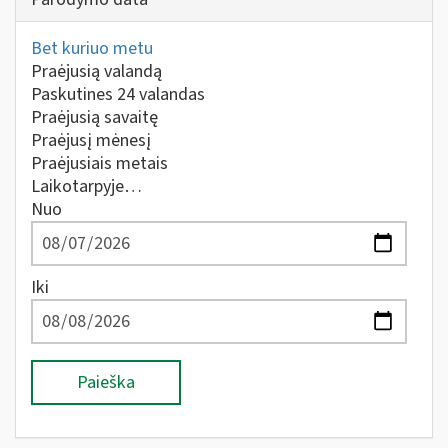
Bet kuriuo metu
Praėjusią valandą
Paskutines 24 valandas
Praėjusią savaitę
Praėjusį mėnesį
Praėjusiais metais
Laikotarpyje…
Nuo
Iki
Paieška