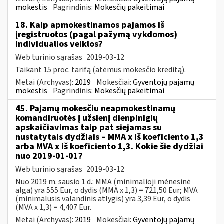
mokestis
Pagrindinis:
Mokesčių pakeitimai
18. Kaip apmokestinamos pajamos iš
įregistruotos (pagal pažymą vykdomos)
individualios veiklos?
Web turinio sąrašas
2019-03-12
Taikant 15 proc. tarifą (atėmus mokesčio kreditą).
Metai (Archyvas):
2019
Mokesčiai:
Gyventojų pajamų
mokestis
Pagrindinis:
Mokesčių pakeitimai
45. Pajamų mokesčiu neapmokestinamų
komandiruotės į užsienį dienpinigių
apskaičiavimas taip pat siejamas su
nustatytais dydžiais – MMA x iš koeficiento 1,3
arba MVA x iš koeficiento 1,3. Kokie šie dydžiai
nuo 2019-01-01?
Web turinio sąrašas
2019-03-12
Nuo 2019 m. sausio 1 d.: MMA (minimalioji mėnesinė
alga) yra 555 Eur, o dydis (MMA x 1,3) = 721,50 Eur; MVA
(minimalusis valandinis atlygis) yra 3,39 Eur, o dydis
(MVA x 1,3) = 4,407 Eur.
Metai (Archyvas):
2019
Mokesčiai:
Gyventojų pajamų