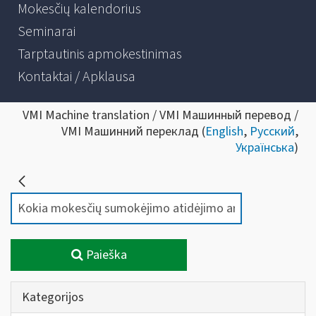
Mokesčių kalendorius
Seminarai
Tarptautinis apmokestinimas
Kontaktai / Apklausa
VMI Machine translation / VMI Машинный перевод /
VMI Машинний переклад (
English
,
Русский
,
Українська
)
Paieška
Kategorijos