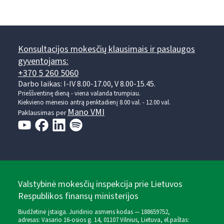
Konsultacijos mokesčių klausimais ir paslaugos
gyventojams:
+370 5 260 5060
Darbo laikas: I-IV 8.00-17.00, V 8.00-15.45.
Prieššventinę dieną - viena valanda trumpiau.
Kiekvieno mėnesio antrą penktadienį 8.00 val. - 12.00 val.
Mano VMI
Paklausimas per
Valstybinė mokesčių inspekcija prie Lietuvos
Respublikos finansų ministerijos
Biudžetinė įstaiga. Juridinio asmens kodas — 188659752,
adresas: Vasario 16-osios g. 14, 01107 Vilnius, Lietuva, el.paštas: