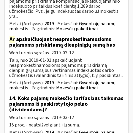
pajamoms priskiriama kompensacija skaičiuojama nuo
indeksuoto pritaikius koeficientą 1,289 darbo
užmokesčio. Pvz., jeigu indeksuotas darbo užmokestis
yra...
Metai (Archyvas):
2019
Mokesčiai:
Gyventojų pajamų
mokestis
Pagrindinis:
Mokesčių pakeitimai
Ar
apskaičiuojant neapmokestinamosioms
pajamoms priskiriamą dienpinigių sumą bus
Web turinio sąrašas
2019-03-12
Taip, nuo 2019-01-01 apskaičiuojant
neapmokestinamosioms pajamoms priskiriamą
dienpinigių sumą bus vertinamas indeksuotas darbo
užmokestis (valandinis tarifinis atlygis), t. y. padidintas...
Metai (Archyvas):
2019
Mokesčiai:
Gyventojų pajamų
mokestis
Pagrindinis:
Mokesčių pakeitimai
14. Koks pajamų mokesčio tarifas bus taikomas
pajamoms iš paskirstytojo pelno
(dividendams)?
Web turinio sąrašas
2019-03-12
15 proc. - neatsižvelgiant į jų sumą.
Metai (Archyvas):
2019
Mokesčiai:
Gyventojų pajamų