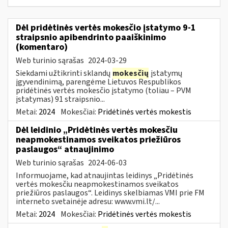
Dėl pridėtinės vertės mokesčio įstatymo 9-1
straipsnio apibendrinto paaiškinimo
(komentaro)
Web turinio sąrašas
2024-03-29
Siekdami užtikrinti sklandų
mokesčių
įstatymų
įgyvendinimą, parengėme Lietuvos Respublikos
pridėtinės vertės mokesčio įstatymo (toliau – PVM
įstatymas) 91 straipsnio...
Metai:
2024
Mokesčiai:
Pridėtinės vertės mokestis
Dėl leidinio „Pridėtinės vertės mokesčiu
neapmokestinamos sveikatos priežiūros
paslaugos“ atnaujinimo
Web turinio sąrašas
2024-06-03
Informuojame, kad atnaujintas leidinys „Pridėtinės
vertės mokesčiu neapmokestinamos sveikatos
priežiūros paslaugos“. Leidinys skelbiamas VMI prie FM
interneto svetainėje adresu: www.vmi.lt/...
Metai:
2024
Mokesčiai:
Pridėtinės vertės mokestis