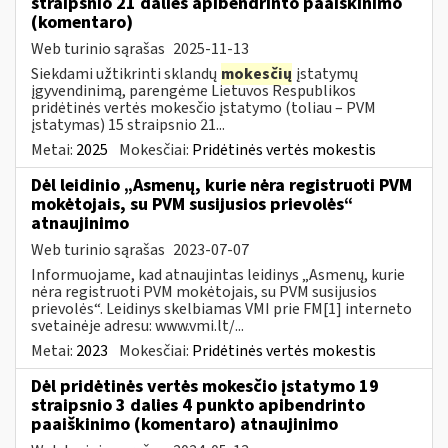
straipsnio 21 dalies apibendrinto paaiškinimo
(komentaro)
Web turinio sąrašas
2025-11-13
Siekdami užtikrinti sklandų
mokesčių
įstatymų
įgyvendinimą, parengėme Lietuvos Respublikos
pridėtinės vertės mokesčio įstatymo (toliau – PVM
įstatymas) 15 straipsnio 21...
Metai:
2025
Mokesčiai:
Pridėtinės vertės mokestis
Dėl leidinio „Asmenų, kurie nėra registruoti PVM
mokėtojais, su PVM susijusios prievolės“
atnaujinimo
Web turinio sąrašas
2023-07-07
Informuojame, kad atnaujintas leidinys „Asmenų, kurie
nėra registruoti PVM mokėtojais, su PVM susijusios
prievolės“. Leidinys skelbiamas VMI prie FM[1] interneto
svetainėje adresu: www.vmi.lt/...
Metai:
2023
Mokesčiai:
Pridėtinės vertės mokestis
Dėl pridėtinės vertės mokesčio įstatymo 19
straipsnio 3 dalies 4 punkto apibendrinto
paaiškinimo (komentaro) atnaujinimo