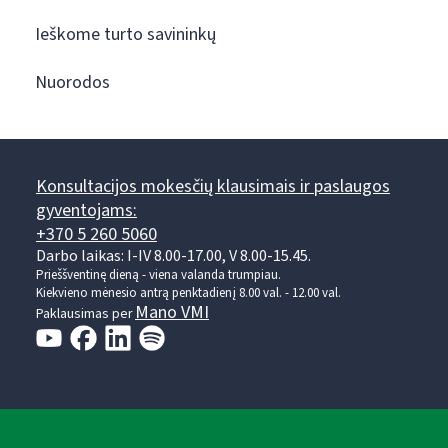
Ieškome turto savininkų
Nuorodos
Konsultacijos mokesčių klausimais ir paslaugos
gyventojams:
+370 5 260 5060
Darbo laikas: I-IV 8.00-17.00, V 8.00-15.45.
Prieššventinę dieną - viena valanda trumpiau.
Kiekvieno mėnesio antrą penktadienį 8.00 val. - 12.00 val.
Mano VMI
Paklausimas per