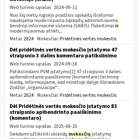
Web turinio sąrašas
2024-09-11
Nuo šių metų rugsėjo pradžios sąskaitų išrašymui
naudojama modernizuota Sąskaitų administravimo
bendroji informacinė sistema (SABIS). Pakeitimai
ir
modernizavimas atlikti,...
Metai:
2024
Mokesčiai:
Pridėtinės vertės mokestis
Dėl pridėtinės vertės mokesčio įstatymo 47
straipsnio 3 dalies komentaro patikslinimo
Web turinio sąrašas
2024-09-16
Patikslindami PVM įstatymo[1] 47 straipsnio 3 dalies
apibendrintame paaiškinime (komentare) techninę
klaidą, informuojame, kad minėtoje dalyje išbraukiami
žodžiai „organizacijai“...
Metai:
2024
Mokesčiai:
Pridėtinės vertės mokestis
Dėl Pridėtinės vertės mokesčio įstatymo 83
straipsnio apibendrinto paaiškinimo
(komentaro)
Web turinio sąrašas
2025-08-25
Siekdami užtikrinti sklandų
mokesčių
įstatymų