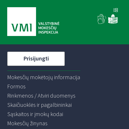
Prisijungti
Mokesčių mokėtojų informacija
Formos
Rinkmenos / Atviri duomenys
Skaičiuoklės ir pagalbininkai
Sąskaitos ir įmokų kodai
Mokesčių žinynas