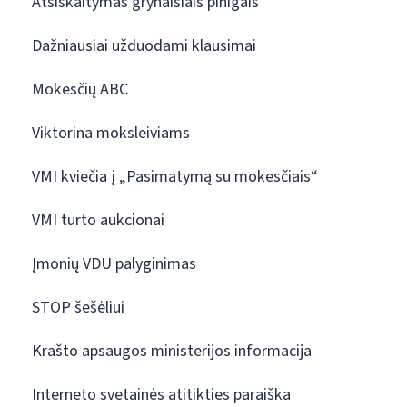
Atsiskaitymas grynaisiais pinigais
Dažniausiai užduodami klausimai
Mokesčių ABC
Viktorina moksleiviams
VMI kviečia į „Pasimatymą su mokesčiais“
VMI turto aukcionai
Įmonių VDU palyginimas
STOP šešėliui
Krašto apsaugos ministerijos informacija
Interneto svetainės atitikties paraiška