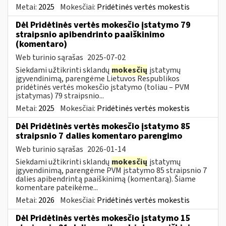
Metai:
2025
Mokesčiai:
Pridėtinės vertės mokestis
Dėl Pridėtinės vertės mokesčio įstatymo 79
straipsnio apibendrinto paaiškinimo
(komentaro)
Web turinio sąrašas
2025-07-02
Siekdami užtikrinti sklandų
mokesčių
įstatymų
įgyvendinimą, parengėme Lietuvos Respublikos
pridėtinės vertės mokesčio įstatymo (toliau – PVM
įstatymas) 79 straipsnio...
Metai:
2025
Mokesčiai:
Pridėtinės vertės mokestis
Dėl Pridėtinės vertės mokesčio įstatymo 85
straipsnio 7 dalies komentaro parengimo
Web turinio sąrašas
2026-01-14
Siekdami užtikrinti sklandų
mokesčių
įstatymų
įgyvendinimą, parengėme PVM įstatymo 85 straipsnio 7
dalies apibendrintą paaiškinimą (komentarą). Šiame
komentare pateikėme...
Metai:
2026
Mokesčiai:
Pridėtinės vertės mokestis
Dėl Pridėtinės vertės mokesčio įstatymo 15