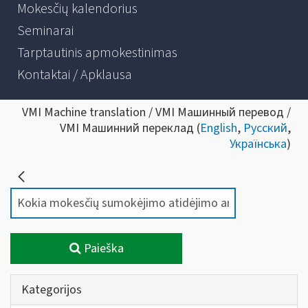
Mokesčių kalendorius
Seminarai
Tarptautinis apmokestinimas
Kontaktai / Apklausa
VMI Machine translation / VMI Машинный перевод /
VMI Машинний переклад (
English
,
Русский
,
Українська
)
Paieška
Kategorijos