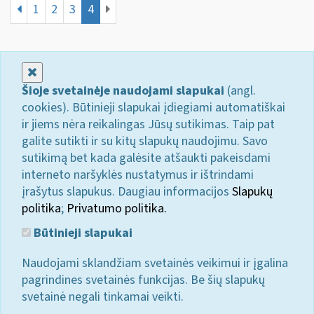
1
2
3
4
Uždaryti
Šioje svetainėje naudojami slapukai
(angl.
cookies). Būtinieji slapukai įdiegiami automatiškai
ir jiems nėra reikalingas Jūsų sutikimas. Taip pat
galite sutikti ir su kitų slapukų naudojimu. Savo
sutikimą bet kada galėsite atšaukti pakeisdami
interneto naršyklės nustatymus ir ištrindami
įrašytus slapukus. Daugiau informacijos
Slapukų
politika
;
Privatumo politika.
Būtinieji slapukai
Naudojami sklandžiam svetainės veikimui ir įgalina
pagrindines svetainės funkcijas. Be šių slapukų
svetainė negali tinkamai veikti.