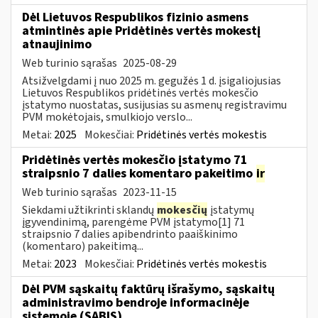
Dėl Lietuvos Respublikos fizinio asmens
atmintinės apie Pridėtinės vertės mokestį
atnaujinimo
Web turinio sąrašas
2025-08-29
Atsižvelgdami į nuo 2025 m. gegužės 1 d. įsigaliojusias
Lietuvos Respublikos pridėtinės vertės mokesčio
įstatymo nuostatas, susijusias su asmenų registravimu
PVM mokėtojais, smulkiojo verslo...
Metai:
2025
Mokesčiai:
Pridėtinės vertės mokestis
Pridėtinės vertės mokesčio įstatymo 71
straipsnio 7 dalies komentaro pakeitimo
ir
Web turinio sąrašas
2023-11-15
Siekdami užtikrinti sklandų
mokesčių
įstatymų
įgyvendinimą, parengėme PVM įstatymo[1] 71
straipsnio 7 dalies apibendrinto paaiškinimo
(komentaro) pakeitimą...
Metai:
2023
Mokesčiai:
Pridėtinės vertės mokestis
Dėl PVM sąskaitų faktūrų išrašymo, sąskaitų
administravimo bendroje informacinėje
sistemoje (SABIS)