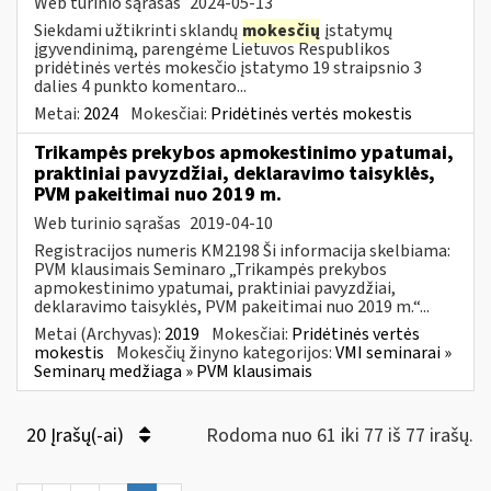
Web turinio sąrašas
2024-05-13
Siekdami užtikrinti sklandų
mokesčių
įstatymų
įgyvendinimą, parengėme Lietuvos Respublikos
pridėtinės vertės mokesčio įstatymo 19 straipsnio 3
dalies 4 punkto komentaro...
Metai:
2024
Mokesčiai:
Pridėtinės vertės mokestis
Trikampės prekybos apmokestinimo ypatumai,
praktiniai pavyzdžiai, deklaravimo taisyklės,
PVM pakeitimai nuo 2019 m.
Web turinio sąrašas
2019-04-10
Registracijos numeris KM2198 Ši informacija skelbiama:
PVM klausimais Seminaro „Trikampės prekybos
apmokestinimo ypatumai, praktiniai pavyzdžiai,
deklaravimo taisyklės, PVM pakeitimai nuo 2019 m.“...
Metai (Archyvas):
2019
Mokesčiai:
Pridėtinės vertės
mokestis
Mokesčių žinyno kategorijos:
VMI seminarai »
Seminarų medžiaga » PVM klausimais
20 Įrašų(-ai)
Rodoma nuo 61 iki 77 iš 77 irašų.