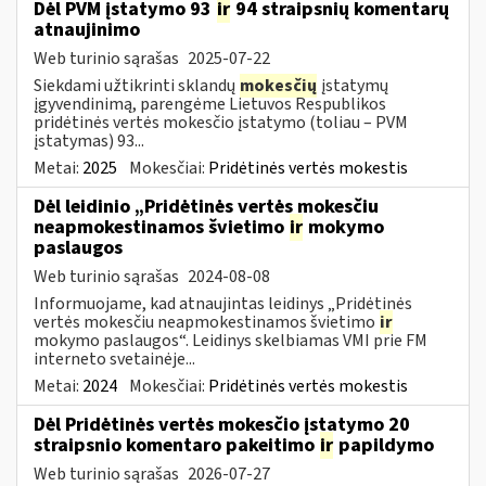
Dėl PVM įstatymo 93
ir
94 straipsnių komentarų
atnaujinimo
Web turinio sąrašas
2025-07-22
Siekdami užtikrinti sklandų
mokesčių
įstatymų
įgyvendinimą, parengėme Lietuvos Respublikos
pridėtinės vertės mokesčio įstatymo (toliau – PVM
įstatymas) 93...
Metai:
2025
Mokesčiai:
Pridėtinės vertės mokestis
Dėl leidinio „Pridėtinės vertės mokesčiu
neapmokestinamos švietimo
ir
mokymo
paslaugos
Web turinio sąrašas
2024-08-08
Informuojame, kad atnaujintas leidinys „Pridėtinės
vertės mokesčiu neapmokestinamos švietimo
ir
mokymo paslaugos“. Leidinys skelbiamas VMI prie FM
interneto svetainėje...
Metai:
2024
Mokesčiai:
Pridėtinės vertės mokestis
Dėl Pridėtinės vertės mokesčio įstatymo 20
straipsnio komentaro pakeitimo
ir
papildymo
Web turinio sąrašas
2026-07-27