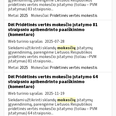
įgyvendinimą, parengėme Lietuvos Respublikos
pridėtinės vertės mokesčio įstatymo (toliau – PVM
įstatymas) 83 straipsnio...
Metai:
2025
Mokesčiai:
Pridėtinės vertės mokestis
Dėl Pridėtinės vertės mokesčio įstatymo 81
straipsnio apibendrinto paaiškinimo
(komentaro)
Web turinio sąrašas
2025-07-28
Siekdami užtikrinti sklandų
mokesčių
įstatymų
įgyvendinimą, parengėme Lietuvos Respublikos
pridėtinės vertės mokesčio įstatymo (toliau –PVM
įstatymas) 81 straipsnio...
Metai:
2025
Mokesčiai:
Pridėtinės vertės mokestis
Dėl Pridėtinės vertės mokesčio įstatymo 64
straipsnio apibendrinto paaiškinimo
(komentaro)
Web turinio sąrašas
2025-11-19
Siekdami užtikrinti sklandų
mokesčių
įstatymų
įgyvendinimą, parengėme Lietuvos Respublikos
pridėtinės vertės mokesčio įstatymo (toliau – PVM
įstatymas) 64 straipsnio...