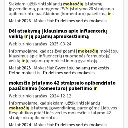
Siekdami užtikrinti sklandų
mokesčių
įstatymų
įgyvendinimą, parengėme PVM įstatymo 20 straipsnio
apibendrinto paaiškinimo (komentaro) pakeitimą
ir
...
Metai:
2026
Mokesčiai:
Pridėtinės vertės mokestis
Dėl atsakymų į klausimus apie influencerių
veiklą
ir
jų pajamų apmokestinimą
Web turinio sąrašas
2025-03-24
Informuojame, kad atsižvelgdami į
mokesčių
mokėtojų
klausimus apie influencerių (nuomonės formuotojų)
veiklą
ir
jų pajamų apmokestinimą gyventojų...
Metai:
2025
Mokesčiai:
Gyventojų pajamų mokestis
Pelno mokestis
Pridėtinės vertės mokestis
mokesčio įstatymo 42 straipsnio apibendrinto
paaiškinimo (komentaro) pakeitimo
ir
Web turinio sąrašas
2024-12-12
Informuojame, kad siekdami užtikrinti sklandų
mokesčių
įstatymų įgyvendinimą, parengėme Lietuvos
Respublikos pridėtinės vertės mokesčio įstatymo 42
straipsnio apibendrinto...
Metai:
2024
Mokesčiai:
Pridėtinės vertės mokestis