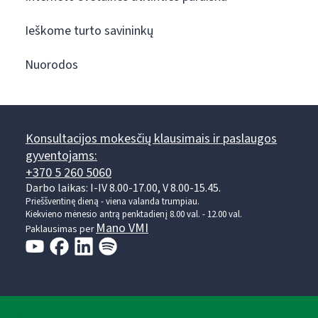
Ieškome turto savininkų
Nuorodos
Konsultacijos mokesčių klausimais ir paslaugos
gyventojams:
+370 5 260 5060
Darbo laikas: I-IV 8.00-17.00, V 8.00-15.45.
Prieššventinę dieną - viena valanda trumpiau.
Kiekvieno mėnesio antrą penktadienį 8.00 val. - 12.00 val.
Mano VMI
Paklausimas per