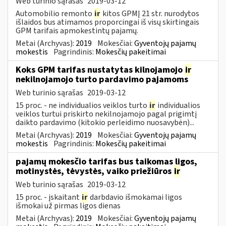
Web turinio sąrašas
2019-03-12
Automobilio remonto
ir
kitos GPMĮ 21 str. nurodytos
išlaidos bus atimamos proporcingai iš visų skirtingais
GPM tarifais apmokestintų pajamų.
Metai (Archyvas):
2019
Mokesčiai:
Gyventojų pajamų
mokestis
Pagrindinis:
Mokesčių pakeitimai
Koks GPM tarifas nustatytas kilnojamojo
ir
nekilnojamojo turto pardavimo pajamoms
Web turinio sąrašas
2019-03-12
15 proc. - ne individualios veiklos turto
ir
individualios
veiklos turtui priskirto nekilnojamojo pagal prigimtį
daikto pardavimo (kitokio perleidimo nuosavybėn)...
Metai (Archyvas):
2019
Mokesčiai:
Gyventojų pajamų
mokestis
Pagrindinis:
Mokesčių pakeitimai
pajamų mokesčio tarifas bus taikomas ligos,
motinystės, tėvystės, vaiko priežiūros
ir
Web turinio sąrašas
2019-03-12
15 proc. - įskaitant
ir
darbdavio išmokamai ligos
išmokai už pirmas ligos dienas
Metai (Archyvas):
2019
Mokesčiai:
Gyventojų pajamų