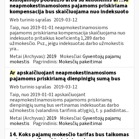
neapmokestinamosioms pajamoms priskiriama
kompensacija bus skaičiuojama nuo indeksuoto
Web turinio sąrašas
2019-03-12
Taip, nuo 2019-01-01 neapmokestinamosioms
pajamoms priskiriama kompensacija skaičiuojama nuo
indeksuoto pritaikius koeficientą 1,289 darbo
užmokesčio. Pvz., jeigu indeksuotas darbo užmokestis
yra...
Metai (Archyvas):
2019
Mokesčiai:
Gyventojų pajamų
mokestis
Pagrindinis:
Mokesčių pakeitimai
Ar
apskaičiuojant neapmokestinamosioms
pajamoms priskiriamą dienpinigių sumą bus
Web turinio sąrašas
2019-03-12
Taip, nuo 2019-01-01 apskaičiuojant
neapmokestinamosioms pajamoms priskiriamą
dienpinigių sumą bus vertinamas indeksuotas darbo
užmokestis (valandinis tarifinis atlygis), t. y. padidintas...
Metai (Archyvas):
2019
Mokesčiai:
Gyventojų pajamų
mokestis
Pagrindinis:
Mokesčių pakeitimai
14. Koks pajamų mokesčio tarifas bus taikomas