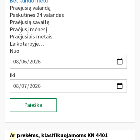
Bet kuriuo metu
Praėjusią valandą
Paskutines 24 valandas
Praėjusią savaitę
Praėjusį mėnesį
Praėjusiais metais
Laikotarpyje…
Nuo
Iki
Paieška
Ar
prekėms, klasifikuojamoms KN 4401