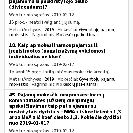
pajamoms iš paskirstytojo pelno
(dividendams)?
Web turinio sąrašas
2019-03-12
15 proc. - neatsižvelgiant į jų sumą.
Metai (Archyvas):
2019
Mokesčiai:
Gyventojų pajamų
mokestis
Pagrindinis:
Mokesčių pakeitimai
18. Kaip apmokestinamos pajamos iš
įregistruotos (pagal pažymą vykdomos)
individualios veiklos?
Web turinio sąrašas
2019-03-12
Taikant 15 proc. tarifą (atėmus mokesčio kreditą).
Metai (Archyvas):
2019
Mokesčiai:
Gyventojų pajamų
mokestis
Pagrindinis:
Mokesčių pakeitimai
45. Pajamų mokesčiu neapmokestinamų
komandiruotės į užsienį dienpinigių
apskaičiavimas taip pat siejamas su
nustatytais dydžiais – MMA x iš koeficiento 1,3
arba MVA x iš koeficiento 1,3. Kokie šie dydžiai
nuo 2019-01-01?
Web turinio sąrašas
2019-03-12