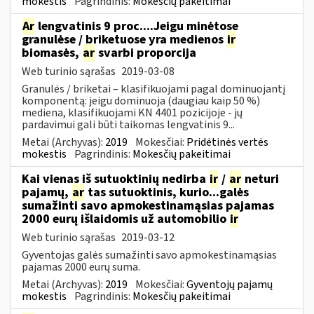
mokestis
Pagrindinis:
Mokesčių pakeitimai
Ar
lengvatinis 9 proc....Jeigu minėtose
granulėse / briketuose yra medienos
ir
biomasės,
ar
svarbi proporcija
Web turinio sąrašas
2019-03-08
Granulės / briketai – klasifikuojami pagal dominuojantį
komponentą: jeigu dominuoja (daugiau kaip 50 %)
mediena, klasifikuojami KN 4401 pozicijoje - jų
pardavimui gali būti taikomas lengvatinis 9...
Metai (Archyvas):
2019
Mokesčiai:
Pridėtinės vertės
mokestis
Pagrindinis:
Mokesčių pakeitimai
Kai vienas iš sutuoktinių nedirba
ir
/
ar
neturi
pajamų,
ar
tas sutuoktinis, kurio...galės
sumažinti savo apmokestinamąsias pajamas
2000 eurų išlaidomis už automobilio
ir
Web turinio sąrašas
2019-03-12
Gyventojas galės sumažinti savo apmokestinamąsias
pajamas 2000 eurų suma.
Metai (Archyvas):
2019
Mokesčiai:
Gyventojų pajamų
mokestis
Pagrindinis:
Mokesčių pakeitimai