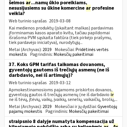
šeimos
ar
...namų ūkio poreikiams,
nesusijusiems su ūkine komercine
ar
profesine
veikla?
Web turinio sąrašas
2019-03-08
Kai medienos produktų (įskaitant malkas) pardavimas
įforminamas kasos aparato kvitu, tačiau papildomai
išrašoma PVM sąskaita faktūra (tiek pirkėjo prašymu,
tiek pardavėjo iniciatyva), nurodytųjų...
Metai (Archyvas):
2019
Mokesčiai:
Pridėtinės vertės
mokestis
Pagrindinis:
Mokesčių pakeitimai
37. Koks GPM tarifas taikomas dovanoms,
gyventojų gautoms iš trečiųjų asmenų (ne iš
darbdavio, nei iš artimųjų)?
Web turinio sąrašas
2019-03-12
Apmokestinamosioms pajamoms priskirtos dovanos,
gyventojų gautos iš trečiųjų asmenų (ne iš darbdavio
ir
ne iš tėvų, įtėvių, vaikų, įvaikių, senelių, vaikaičių, brolių,...
Metai (Archyvas):
2019
Mokesčiai ir jų dydžiai:
Gyventojų
pajamų mokestis
Pagrindinis:
Mokesčių pakeitimai
straipsnio 8 dalyje numatyta kompensacija už
kilnojamojo pobūdžio arba su kelionėmis
ar
...
Ar