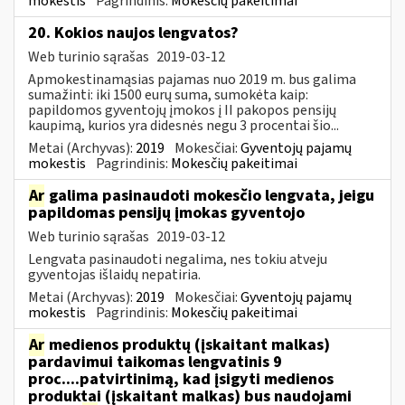
mokestis
Pagrindinis:
Mokesčių pakeitimai
20. Kokios naujos lengvatos?
Web turinio sąrašas
2019-03-12
Apmokestinamąsias pajamas nuo 2019 m. bus galima
sumažinti: iki 1500 eurų suma, sumokėta kaip:
papildomos gyventojų įmokos į II pakopos pensijų
kaupimą, kurios yra didesnės negu 3 procentai šio...
Metai (Archyvas):
2019
Mokesčiai:
Gyventojų pajamų
mokestis
Pagrindinis:
Mokesčių pakeitimai
Ar
galima pasinaudoti mokesčio lengvata, jeigu
papildomas pensijų įmokas gyventojo
Web turinio sąrašas
2019-03-12
Lengvata pasinaudoti negalima, nes tokiu atveju
gyventojas išlaidų nepatiria.
Metai (Archyvas):
2019
Mokesčiai:
Gyventojų pajamų
mokestis
Pagrindinis:
Mokesčių pakeitimai
Ar
medienos produktų (įskaitant malkas)
pardavimui taikomas lengvatinis 9
proc....patvirtinimą, kad įsigyti medienos
produktai (įskaitant malkas) bus naudojami