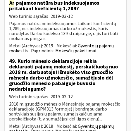
Ar
pajamos natūra bus indeksuojamos
pritaikant koeficientą 1,289?
Web turinio sąrašas
2019-03-12
Pajamos natūra neindeksuojamos taikant koeficientą
1,289, nes indeksuojamas darbo užmokestis, kuris
nurodytas Darbo kodekso 139 straipsnyje, o jis turi būti
mokamas pinigais.
Metai (Archyvas):
2019
Mokesčiai:
Gyventojų pajamų
mokestis
Pagrindinis:
Mokesčių pakeitimai
49. Kurio mėnesio deklaracijoje reikia
deklaruoti pajamų mokestį, perskaičiuotą nuo
2018 m. darbuotojui išmokėto viso gruodžio
mėnesio darbo užmokesčio, sumažėjusio dėl
gruodžio mėnesio pabaigoje buvusio
nedarbingumo?
Web turinio sąrašas
2019-03-12
2018 m. gruodžio mėnesio Mėnesinėje pajamų mokesčio
deklaracijoje (GPM313 formoje) į bendrą su darbo
santykiais susijusių pajamų sumą įskaičiuojama
perskaičiuota (t. y. sumažėjusi dėl ligos dienų)...
Metai (Archyvas):
2019
Mokesčiai:
Gyventojų pajamų