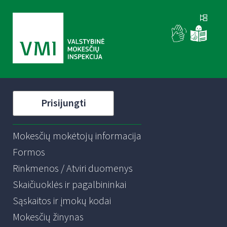
Prisijungti
Mokesčių mokėtojų informacija
Formos
Rinkmenos / Atviri duomenys
Skaičiuoklės ir pagalbininkai
Sąskaitos ir įmokų kodai
Mokesčių žinynas