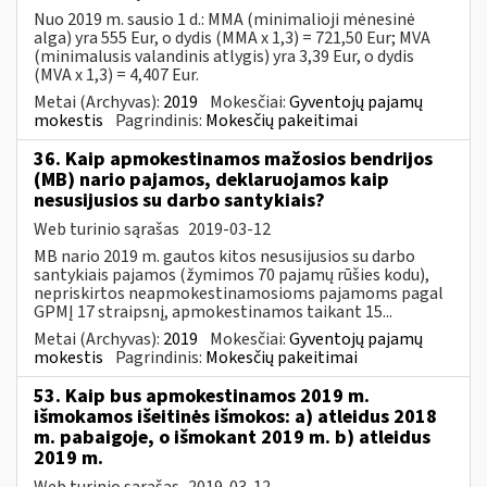
Nuo 2019 m. sausio 1 d.: MMA (minimalioji mėnesinė
alga) yra 555 Eur, o dydis (MMA x 1,3) = 721,50 Eur; MVA
(minimalusis valandinis atlygis) yra 3,39 Eur, o dydis
(MVA x 1,3) = 4,407 Eur.
Metai (Archyvas):
2019
Mokesčiai:
Gyventojų pajamų
mokestis
Pagrindinis:
Mokesčių pakeitimai
36. Kaip apmokestinamos mažosios bendrijos
(MB) nario pajamos, deklaruojamos kaip
nesusijusios su darbo santykiais?
Web turinio sąrašas
2019-03-12
MB nario 2019 m. gautos kitos nesusijusios su darbo
santykiais pajamos (žymimos 70 pajamų rūšies kodu),
nepriskirtos neapmokestinamosioms pajamoms pagal
GPMĮ 17 straipsnį, apmokestinamos taikant 15...
Metai (Archyvas):
2019
Mokesčiai:
Gyventojų pajamų
mokestis
Pagrindinis:
Mokesčių pakeitimai
53. Kaip bus apmokestinamos 2019 m.
išmokamos išeitinės išmokos: a) atleidus 2018
m. pabaigoje, o išmokant 2019 m. b) atleidus
2019 m.
Web turinio sąrašas
2019-03-12