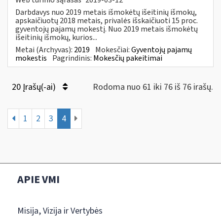
Darbdavys nuo 2019 metais išmokėtų išeitinių išmokų,
apskaičiuotų 2018 metais, privalės išskaičiuoti 15 proc.
gyventojų pajamų mokestį. Nuo 2019 metais išmokėtų
išeitinių išmokų, kurios...
Metai (Archyvas):
2019
Mokesčiai:
Gyventojų pajamų
mokestis
Pagrindinis:
Mokesčių pakeitimai
20 Įrašų(-ai)
Rodoma nuo 61 iki 76 iš 76 irašų.
1
2
3
4
APIE VMI
Misija, Vizija ir Vertybės