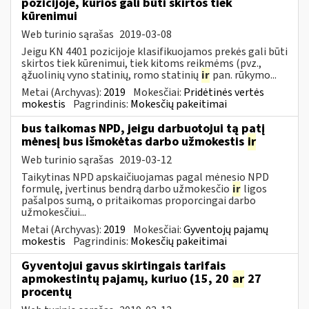
pozicijoje, kurios gali būti skirtos tiek
kūrenimui
Web turinio sąrašas
2019-03-08
Jeigu KN 4401 pozicijoje klasifikuojamos prekės gali būti
skirtos tiek kūrenimui, tiek kitoms reikmėms (pvz.,
ąžuolinių vyno statinių, romo statinių
ir
pan. rūkymo...
Metai (Archyvas):
2019
Mokesčiai:
Pridėtinės vertės
mokestis
Pagrindinis:
Mokesčių pakeitimai
bus taikomas NPD, jeigu darbuotojui tą patį
mėnesį bus išmokėtas darbo užmokestis
ir
Web turinio sąrašas
2019-03-12
Taikytinas NPD apskaičiuojamas pagal mėnesio NPD
formulę, įvertinus bendrą darbo užmokesčio
ir
ligos
pašalpos sumą, o pritaikomas proporcingai darbo
užmokesčiui...
Metai (Archyvas):
2019
Mokesčiai:
Gyventojų pajamų
mokestis
Pagrindinis:
Mokesčių pakeitimai
Gyventojui gavus skirtingais tarifais
apmokestintų pajamų, kuriuo (15, 20
ar
27
procentų