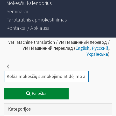
Mokesčių kalendorius
Seminarai
Tarptautinis apmokestinimas
Kontaktai / Apklausa
VMI Machine translation / VMI Машинный перевод /
VMI Машинний переклад (
English
,
Русский
,
Українська
)
Paieška
Kategorijos