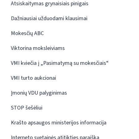
Atsiskaitymas grynaisiais pinigais
Dažniausiai užduodami klausimai
Mokesčių ABC
Viktorina moksleiviams
VMI kviečia į „Pasimatymą su mokesčiais“
VMI turto aukcionai
Įmonių VDU palyginimas
STOP šešėliui
Krašto apsaugos ministerijos informacija
Interneto svetainės atitikties paraiška