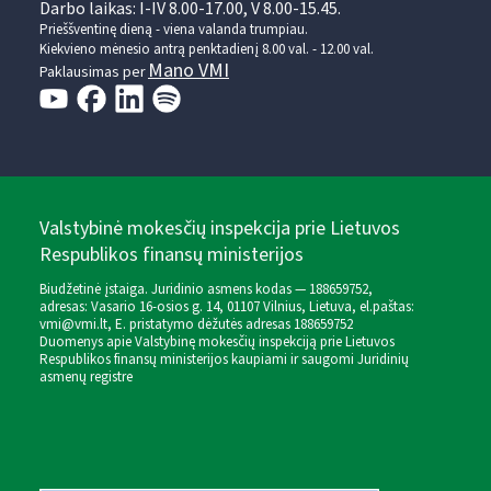
Darbo laikas: I-IV 8.00-17.00, V 8.00-15.45.
Prieššventinę dieną - viena valanda trumpiau.
Kiekvieno mėnesio antrą penktadienį 8.00 val. - 12.00 val.
Mano VMI
Paklausimas per
Valstybinė mokesčių inspekcija prie Lietuvos
Respublikos finansų ministerijos
Biudžetinė įstaiga. Juridinio asmens kodas — 188659752,
adresas: Vasario 16-osios g. 14, 01107 Vilnius, Lietuva, el.paštas:
vmi@vmi.lt
, E. pristatymo dėžutės adresas 188659752
Duomenys apie Valstybinę mokesčių inspekciją prie Lietuvos
Respublikos finansų ministerijos kaupiami ir saugomi Juridinių
asmenų registre