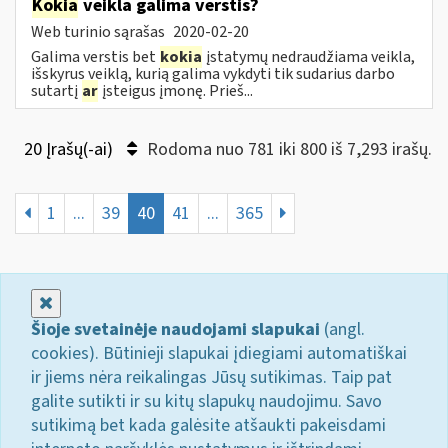
Kokia
veikla galima verstis?
Web turinio sąrašas
2020-02-20
Galima verstis bet
kokia
įstatymų nedraudžiama veikla,
išskyrus veiklą, kurią galima vykdyti tik sudarius darbo
sutartį
ar
įsteigus įmonę. Prieš...
20 Įrašų(-ai)
Rodoma nuo 781 iki 800 iš 7,293 irašų.
1
...
39
40
41
...
365
Uždaryti
Šioje svetainėje naudojami slapukai
(angl.
cookies). Būtinieji slapukai įdiegiami automatiškai
ir jiems nėra reikalingas Jūsų sutikimas. Taip pat
galite sutikti ir su kitų slapukų naudojimu. Savo
sutikimą bet kada galėsite atšaukti pakeisdami