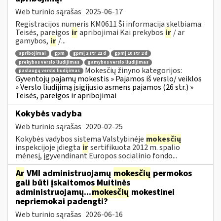
Web turinio sąrašas
2025-06-17
Registracijos numeris KM0611 Ši informacija skelbiama:
Teisės, pareigos
ir
apribojimai Kai prekybos
ir
/ ar
gamybos,
ir
/...
apribojimai
gpm
gpmį 2 str 22 d
gpmį 10 str 2 d
prekybos verslo liudijimas
gamybos verslo liudijimas
Mokesčių žinyno kategorijos:
paslaugų verslo liudijimas
Gyventojų pajamų mokestis » Pajamos iš verslo/ veiklos
» Verslo liudijimą įsigijusio asmens pajamos (26 str.) »
Teisės, pareigos ir apribojimai
Kokybės vadyba
Web turinio sąrašas
2020-02-25
Kokybės vadybos sistema Valstybinėje
mokesčių
inspekcijoje įdiegta
ir
sertifikuota 2012 m. spalio
mėnesį, įgyvendinant Europos socialinio fondo...
Ar
VMI administruojamų
mokesčių
permokos
gali būti įskaitomos Muitinės
administruojamų...
mokesčių
mokestinei
nepriemokai padengti?
Web turinio sąrašas
2026-06-16