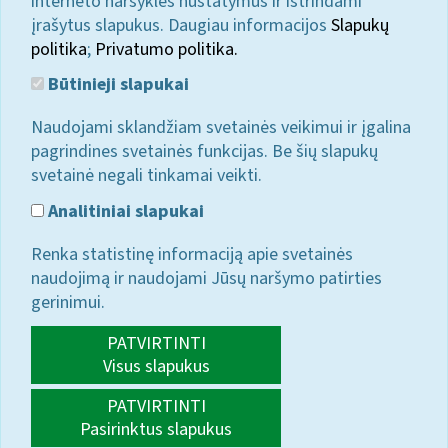
interneto naršyklės nustatymus ir ištrindami
įrašytus slapukus. Daugiau informacijos
Slapukų
politika
;
Privatumo politika.
Būtinieji slapukai
Naudojami sklandžiam svetainės veikimui ir įgalina
pagrindines svetainės funkcijas. Be šių slapukų
svetainė negali tinkamai veikti.
Analitiniai slapukai
Renka statistinę informaciją apie svetainės
naudojimą ir naudojami Jūsų naršymo patirties
gerinimui.
PATVIRTINTI
Visus slapukus
PATVIRTINTI
Pasirinktus slapukus