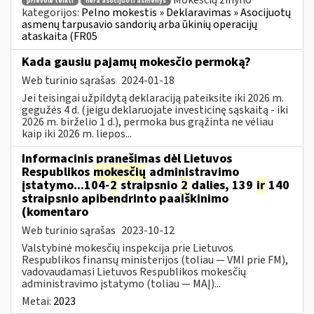
Mokesčių žinyno
prievolė teikti
nėra asocijuoti asmenys
kategorijos:
Pelno mokestis » Deklaravimas » Asocijuotų
asmenų tarpusavio sandorių arba ūkinių operacijų
ataskaita (FR05
Kada gausiu pajamų mokesčio permoką?
Web turinio sąrašas
2024-01-18
Jei teisingai užpildytą deklaraciją pateiksite iki 2026 m.
gegužės 4 d. (jeigu deklaruojate investicinę sąskaitą - iki
2026 m. birželio 1 d.), permoka bus grąžinta ne vėliau
kaip iki 2026 m. liepos...
Informacinis pranešimas dėl Lietuvos
Respublikos
mokesčių
administravimo
įstatymo...104-
2
straipsnio
2
dalies, 139
ir
140
straipsnio apibendrinto paaiškinimo
(komentaro
Web turinio sąrašas
2023-10-12
Valstybinė mokesčių inspekcija prie Lietuvos
Respublikos finansų ministerijos (toliau — VMI prie FM),
vadovaudamasi Lietuvos Respublikos mokesčių
administravimo įstatymo (toliau — MAĮ)...
Metai:
2023