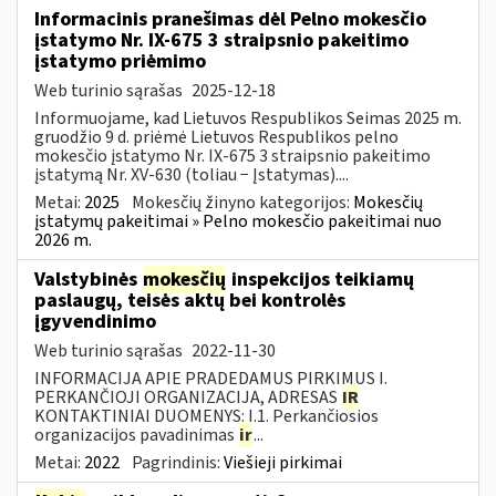
Informacinis pranešimas dėl Pelno mokesčio
įstatymo Nr. IX-675 3 straipsnio pakeitimo
įstatymo priėmimo
Web turinio sąrašas
2025-12-18
Informuojame, kad Lietuvos Respublikos Seimas 2025 m.
gruodžio 9 d. priėmė Lietuvos Respublikos pelno
mokesčio įstatymo Nr. IX-675 3 straipsnio pakeitimo
įstatymą Nr. XV-630 (toliau − Įstatymas)....
Metai:
2025
Mokesčių žinyno kategorijos:
Mokesčių
įstatymų pakeitimai » Pelno mokesčio pakeitimai nuo
2026 m.
Valstybinės
mokesčių
inspekcijos teikiamų
paslaugų, teisės aktų bei kontrolės
įgyvendinimo
Web turinio sąrašas
2022-11-30
INFORMACIJA APIE PRADEDAMUS PIRKIMUS I.
PERKANČIOJI ORGANIZACIJA, ADRESAS
IR
KONTAKTINIAI DUOMENYS: I.1. Perkančiosios
organizacijos pavadinimas
ir
...
Metai:
2022
Pagrindinis:
Viešieji pirkimai