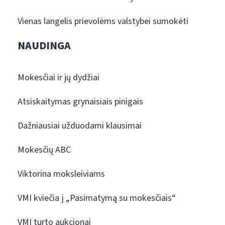
Vienas langelis prievolėms valstybei sumokėti
NAUDINGA
Mokesčiai ir jų dydžiai
Atsiskaitymas grynaisiais pinigais
Dažniausiai užduodami klausimai
Mokesčių ABC
Viktorina moksleiviams
VMI kviečia į „Pasimatymą su mokesčiais“
VMI turto aukcionai