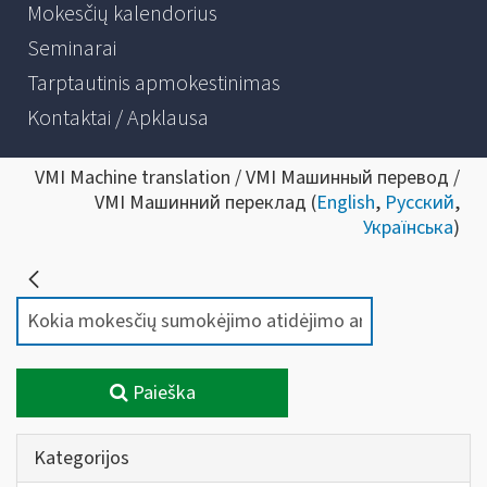
Mokesčių kalendorius
Seminarai
Tarptautinis apmokestinimas
Kontaktai / Apklausa
VMI Machine translation / VMI Машинный перевод /
VMI Машинний переклад (
English
,
Русский
,
Українська
)
Paieška
Kategorijos