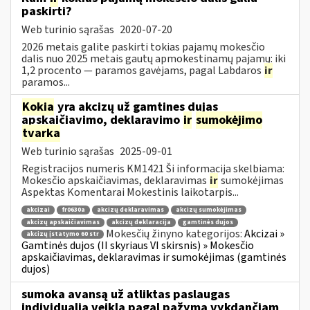
paskirti?
Web turinio sąrašas
2020-07-20
2026 metais galite paskirti tokias pajamų mokesčio
dalis nuo 2025 metais gautų apmokestinamų pajamų: iki
1,2 procento — paramos gavėjams, pagal Labdaros
ir
paramos...
Kokia
yra akcizų už gamtines dujas
apskaičiavimo, deklaravimo
ir
sumokėjimo
tvarka
Web turinio sąrašas
2025-09-01
Registracijos numeris KM1421 Ši informacija skelbiama:
Mokesčio apskaičiavimas, deklaravimas
ir
sumokėjimas
Aspektas Komentarai Mokestinis laikotarpis...
akcizai
fr0630a
akcizų deklaravimas
akcizų sumokėjimas
akcizų apskaičiavimas
akcizų deklaracija
gamtinės dujos
Mokesčių žinyno kategorijos:
Akcizai »
akcizų įstatymo 60 str
Gamtinės dujos (II skyriaus VI skirsnis) » Mokesčio
apskaičiavimas, deklaravimas ir sumokėjimas (gamtinės
dujos)
sumoka avansą už atliktas paslaugas
individualią veiklą pagal pažymą vykdančiam