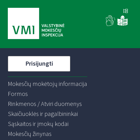
Prisijungti
Mokesčių mokėtojų informacija
Formos
Rinkmenos / Atviri duomenys
Skaičiuoklės ir pagalbininkai
Sąskaitos ir įmokų kodai
Mokesčių žinynas