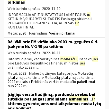
pirkimas
Web turinio sąrašas
2020-11-10
INFORMACIJA APIE NUSTATYTUS LAIMĖTOJUS
IR
KETINIMĄ SUDARYTI SUTARTIS Paslaugų pirkimai I.
PERKANČIOJI ORGANIZACIJA, ADRESAS
IR
KONTAKTINIAI...
Metai:
2020
Pagrindinis:
Viešieji pirkimai
Dėl VMI prie FM viršininko 2003 m. gegužės 6 d.
įsakymo Nr. V-140 pakeitimo
Web turinio sąrašas
2022-10-11
Informuojame, kad Valstybinės
mokesčių
inspekci
jos
prie Lietuvos Respublikos finansų ministeri
jos
viršininko 2022 m....
Metai:
2022
Mokesčių žinyno kategorijos:
Mokesčių
įstatymų pakeitimai » Mokesčių įstatymų pakeitimai
2022 metais » Pridėtinės vertės mokesčio pakeitimai
nuo 2022 m.
įsigijęs verslo liudijimą, parduoda prekes bei
suteikia paslaugas juridiniams
asmenims
...
ir
kitiems gyventojams nesilaikydamas nustatytų
apribojimų?