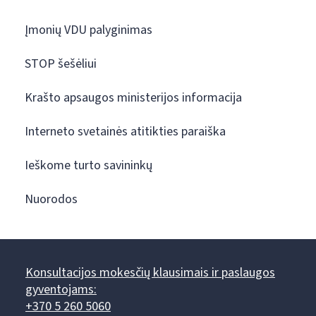
Įmonių VDU palyginimas
STOP šešėliui
Krašto apsaugos ministerijos informacija
Interneto svetainės atitikties paraiška
Ieškome turto savininkų
Nuorodos
Konsultacijos mokesčių klausimais ir paslaugos
gyventojams:
+370 5 260 5060