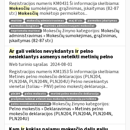
Registracijos numeris KM0431 Ši informacija skelbiama:
Mokesčių
sumokėjimas, grąžinimas, įskaitymas (82-87
str.)
Mokesčių
mokėtojo permokėtos...
muitinė
mokesčių administravimas
maį 87 str.
permokos įskaitymas
permokos dengimas
muitinės administruojami mokesčiai
Mokesčių žinyno kategorijos:
Mokesčių
nepriemoka muitinei
administravimas » Mokesčių sumokėjimas, grąžinimas,
įskaitymas (82-87 str.)
Ar
gali veiklos nevykdantys
ir
pelno
nesiekiantys asmenys neteikti metinių pelno
Web turinio sąrašas
2024-08-01
Registracijos numeris KM1353 Ši informacija skelbiama:
Metinės pelno mokesčio deklaracijos (PLN204,
PLN204A, PLN204N, PLN204U) Pelno nesiekiantys
vienetai (toliau – PNV) pelno mokestį deklaruoja...
pln204
pelno mokestis
metinė pelno mokesčio deklaracija
prašymas laikinai atleisti nuo mokesčių deklaracijų pateikimo
Mokesčių žinyno kategorijos:
pelno nesiekiantys vienetai
Pelno mokestis » Deklaravimas » Metinės pelno
mokesčio deklaracijos (PLN204, PLN204A, PLN204N,
PLN204U)
Kam
ir
kokias pajamų mokesčio dalis galiu