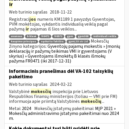
ir
Web turinio sąrašas
2018-11-22
Registraci
jos
numeris KM1189 1 pavyzdys Gyventojas,
PVM mokėtojas, vykdantis individualią veiklą pagal
pažymą
ir
pajamas iš šios veiklos...
avansas
b klasė
fr0471
fr0572
gpm
gpm308
individuali veikla
Mokesčių
kaupimo principas
sąskaita faktūra
gpmį 33 str 2 d
žinyno kategorijos:
Gyventojų pajamų mokestis » Įmonių
deklaracijų ir pažymų teikimas VMI ir gyventojams (V
skyrius) » Gyventojams išmokėtų B klasės išmokų
pažyma FR0471 (iki 2017-12-31)
Informacinis pranešimas dėl VA-102 taisyklių
pakeitimo
Web turinio sąrašas
2024-02-22
Valstybinė
mokesčių
inspekcija prie Lietuvos
Respublikos finansų ministerijos (toliau ― VMI prie FM)
informuoja apie priimtą Valstybinės
mokesčių
...
Metai:
2024
Mokesčių įstatymų pakeitimai:
MĮP 2021 »
Mokesčių administravimo įstatymo pakeitimai nuo 2024
m.
Kokie dokumentai turi būti pridėti prie