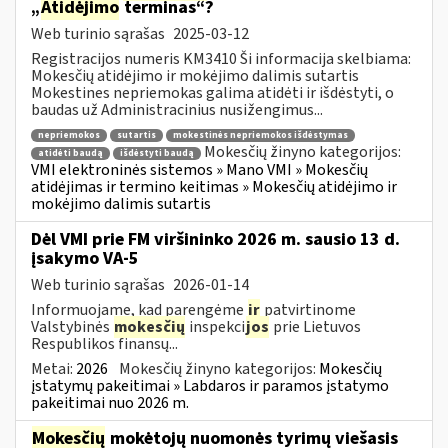
„
Atidėjimo
terminas“?
Web turinio sąrašas
2025-03-12
Registracijos numeris KM3410 Ši informacija skelbiama:
Mokesčių atidėjimo ir mokėjimo dalimis sutartis
Mokestines nepriemokas galima atidėti ir išdėstyti, o
baudas už Administracinius nusižengimus...
nepriemokos
sutartis
mokestinės nepriemokos išdėstymas
Mokesčių žinyno kategorijos:
atidėti baudą
išdėstyti baudą
VMI elektroninės sistemos » Mano VMI » Mokesčių
atidėjimas ir termino keitimas » Mokesčių atidėjimo ir
mokėjimo dalimis sutartis
Dėl VMI prie FM viršininko 2026 m. sausio 13 d.
įsakymo VA-5
Web turinio sąrašas
2026-01-14
Informuojame, kad parengėme
ir
patvirtinome
Valstybinės
mokesčių
inspekci
jos
prie Lietuvos
Respublikos finansų...
Metai:
2026
Mokesčių žinyno kategorijos:
Mokesčių
įstatymų pakeitimai » Labdaros ir paramos įstatymo
pakeitimai nuo 2026 m.
Mokesčių
mokėtojų nuomonės tyrimų viešasis