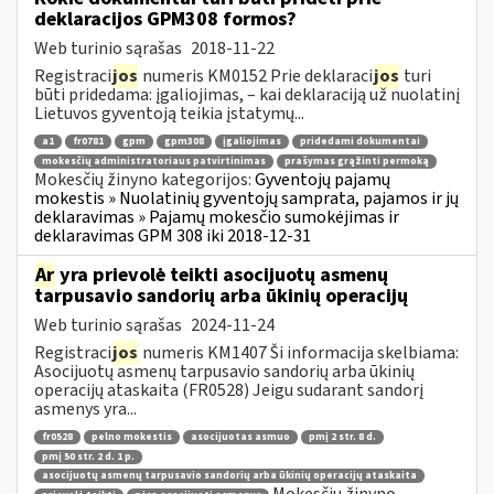
deklaracijos GPM308 formos?
Web turinio sąrašas
2018-11-22
Registraci
jos
numeris KM0152 Prie deklaraci
jos
turi
būti pridedama: įgaliojimas, – kai deklaraciją už nuolatinį
Lietuvos gyventoją teikia įstatymų...
a1
fr0781
gpm
gpm308
įgaliojimas
pridedami dokumentai
mokesčių administratoriaus patvirtinimas
prašymas grąžinti permoką
Mokesčių žinyno kategorijos:
Gyventojų pajamų
mokestis » Nuolatinių gyventojų samprata, pajamos ir jų
deklaravimas » Pajamų mokesčio sumokėjimas ir
deklaravimas GPM 308 iki 2018-12-31
Ar
yra prievolė teikti asocijuotų asmenų
tarpusavio sandorių arba ūkinių operacijų
Web turinio sąrašas
2024-11-24
Registraci
jos
numeris KM1407 Ši informacija skelbiama:
Asocijuotų asmenų tarpusavio sandorių arba ūkinių
operacijų ataskaita (FR0528) Jeigu sudarant sandorį
asmenys yra...
fr0528
pelno mokestis
asocijuotas asmuo
pmį 2 str. 8 d.
pmį 50 str. 2 d. 1 p.
asocijuotų asmenų tarpusavio sandorių arba ūkinių operacijų ataskaita