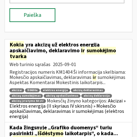
Paieška
Kokia
yra akcizų už elektros energiją
apskaičiavimo, deklaravimo
ir
sumokėjimo
tvarka
Web turinio sąrašas
2025-09-01
Registracijos numeris KM1404 Ši informacija skelbiama:
Mokesčio apskaičiavimas, deklaravimas
ir
sumokėjimas
Aspektas Komentarai Mokestinis laikotarpis...
akcizai
fr0630a
elektros energija
akcizų deklaravimas
akcizų sumokėjimas
akcizų apskaičiavimas
akcizų deklaracija
Mokesčių žinyno kategorijos:
Akcizai »
akcizų įstatymo 50 str
Elektros energija (II skyriaus IV skirsnis) » Mokesčio
apskaičiavimas, deklaravimas ir sumokėjimas (elektros
energija)
Kada žingsnyje „Grafiko duomenys“ turiu
pasirinkti „
Išdėstymo
laikotarpis“, o kada...