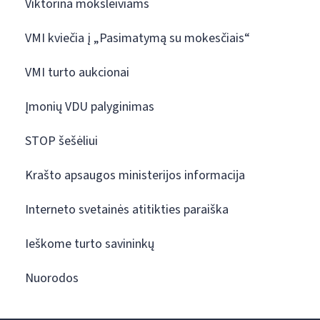
Viktorina moksleiviams
VMI kviečia į „Pasimatymą su mokesčiais“
VMI turto aukcionai
Įmonių VDU palyginimas
STOP šešėliui
Krašto apsaugos ministerijos informacija
Interneto svetainės atitikties paraiška
Ieškome turto savininkų
Nuorodos