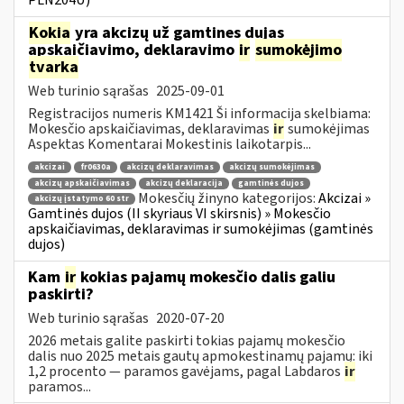
PLN204U)
Kokia
yra akcizų už gamtines dujas
apskaičiavimo, deklaravimo
ir
sumokėjimo
tvarka
Web turinio sąrašas
2025-09-01
Registracijos numeris KM1421 Ši informacija skelbiama:
Mokesčio apskaičiavimas, deklaravimas
ir
sumokėjimas
Aspektas Komentarai Mokestinis laikotarpis...
akcizai
fr0630a
akcizų deklaravimas
akcizų sumokėjimas
akcizų apskaičiavimas
akcizų deklaracija
gamtinės dujos
Mokesčių žinyno kategorijos:
Akcizai »
akcizų įstatymo 60 str
Gamtinės dujos (II skyriaus VI skirsnis) » Mokesčio
apskaičiavimas, deklaravimas ir sumokėjimas (gamtinės
dujos)
Kam
ir
kokias pajamų mokesčio dalis galiu
paskirti?
Web turinio sąrašas
2020-07-20
2026 metais galite paskirti tokias pajamų mokesčio
dalis nuo 2025 metais gautų apmokestinamų pajamų: iki
1,2 procento — paramos gavėjams, pagal Labdaros
ir
paramos...