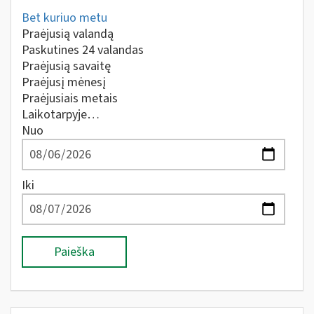
Bet kuriuo metu
Praėjusią valandą
Paskutines 24 valandas
Praėjusią savaitę
Praėjusį mėnesį
Praėjusiais metais
Laikotarpyje…
Nuo
Iki
Paieška