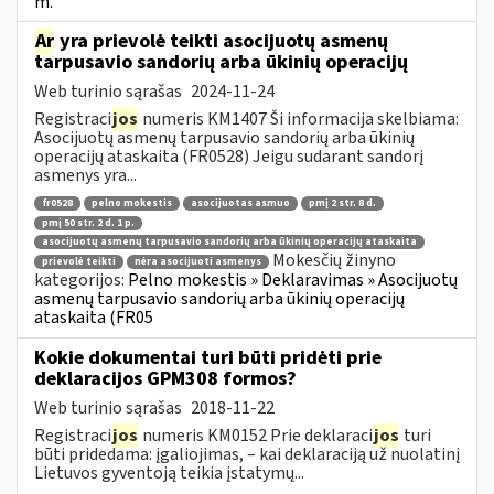
m.
Ar
yra prievolė teikti asocijuotų asmenų
tarpusavio sandorių arba ūkinių operacijų
Web turinio sąrašas
2024-11-24
Registraci
jos
numeris KM1407 Ši informacija skelbiama:
Asocijuotų asmenų tarpusavio sandorių arba ūkinių
operacijų ataskaita (FR0528) Jeigu sudarant sandorį
asmenys yra...
fr0528
pelno mokestis
asocijuotas asmuo
pmį 2 str. 8 d.
pmį 50 str. 2 d. 1 p.
asocijuotų asmenų tarpusavio sandorių arba ūkinių operacijų ataskaita
Mokesčių žinyno
prievolė teikti
nėra asocijuoti asmenys
kategorijos:
Pelno mokestis » Deklaravimas » Asocijuotų
asmenų tarpusavio sandorių arba ūkinių operacijų
ataskaita (FR05
Kokie dokumentai turi būti pridėti prie
deklaracijos GPM308 formos?
Web turinio sąrašas
2018-11-22
Registraci
jos
numeris KM0152 Prie deklaraci
jos
turi
būti pridedama: įgaliojimas, – kai deklaraciją už nuolatinį
Lietuvos gyventoją teikia įstatymų...