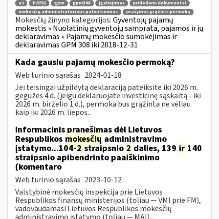
a1
fr0781
gpm
gpm308
įgaliojimas
pridedami dokumentai
mokesčių administratoriaus patvirtinimas
prašymas grąžinti permoką
Mokesčių žinyno kategorijos:
Gyventojų pajamų
mokestis » Nuolatinių gyventojų samprata, pajamos ir jų
deklaravimas » Pajamų mokesčio sumokėjimas ir
deklaravimas GPM 308 iki 2018-12-31
Kada gausiu pajamų mokesčio permoką?
Web turinio sąrašas
2024-01-18
Jei teisingai užpildytą deklaraciją pateiksite iki 2026 m.
gegužės 4 d. (jeigu deklaruojate investicinę sąskaitą - iki
2026 m. birželio 1 d.), permoka bus grąžinta ne vėliau
kaip iki 2026 m. liepos...
Informacinis pranešimas dėl Lietuvos
Respublikos
mokesčių
administravimo
įstatymo...104-
2
straipsnio
2
dalies, 139
ir
140
straipsnio apibendrinto paaiškinimo
(komentaro
Web turinio sąrašas
2023-10-12
Valstybinė mokesčių inspekcija prie Lietuvos
Respublikos finansų ministerijos (toliau — VMI prie FM),
vadovaudamasi Lietuvos Respublikos mokesčių
administravimo įstatymo (toliau — MAĮ)...