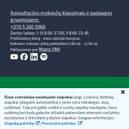
Konsultacijos mokesčių klausimais ir paslaugos
gyventojams:
+370 5 260 5060
Darbo laikas: I-IV 8.00-17.00, V 8.00-15.45.
Prieššventinę dieną - viena valanda trumpiau.
Kiekvieno mėnesio antrą penktadienį 8.00 val. - 12.00 val.
Mano VMI
Paklausimas per
Valstybinė mokesčių inspekcija prie Lietuvos
U
Respublikos finansų ministerijos
Šioje svetainėje naudojami slapukai
(angl. cookies). Būtinieji
slapukai įdiegiami automatiškai ir jiems nėra reikalingas Jūsų
Biudžetinė įstaiga. Juridinio asmens kodas — 188659752,
sutikimas. Taip pat galite sutikti ir su kitų slapukų naudojimu. Savo
adresas: Vasario 16-osios g. 14, 01107 Vilnius, Lietuva, el.paštas:
sutikimą bet kada galėsite atšaukti pakeisdami interneto naršyklės
vmi@vmi.lt
, E. pristatymo dėžutės adresas 188659752
nustatymus ir ištrindami įrašytus slapukus. Daugiau informacijos
Duomenys apie Valstybinę mokesčių inspekciją prie Lietuvos
Slapukų politika
;
Privatumo politika.
Respublikos finansų ministerijos kaupiami ir saugomi Juridinių