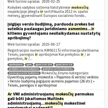
Web turinio sąrašas
2020-02-25
Kokybės vadybos sistema Valstybinėje
mokesčių
inspekcijoje įdiegta
ir
sertifikuota 2012 m. spalio
mėnesį, įgyvendinant Europos socialinio fondo...
įsigijęs verslo liudijimą, parduoda prekes bei
suteikia paslaugas juridiniams
asmenims
...
ir
kitiems gyventojams nesilaikydamas nustatytų
apribojimų?
Web turinio sąrašas
2025-06-17
Registracijos numeris KM0611 Ši informacija skelbiama:
Teisės, pareigos
ir
apribojimai Kai prekybos
ir
/ ar
gamybos,
ir
/...
apribojimai
gpm
gpmį 2 str 22 d
gpmį 10 str 2 d
prekybos verslo liudijimas
gamybos verslo liudijimas
Mokesčių žinyno kategorijos:
paslaugų verslo liudijimas
Gyventojų pajamų mokestis » Pajamos iš verslo/ veiklos
» Verslo liudijimą įsigijusio asmens pajamos (26 str.) »
Teisės, pareigos ir apribojimai
Ar
VMI administruojamų
mokesčių
permokos
gali būti įskaitomos Muitinės
administruojamų...
mokesčių
mokestinei
nepriemokai padengti?