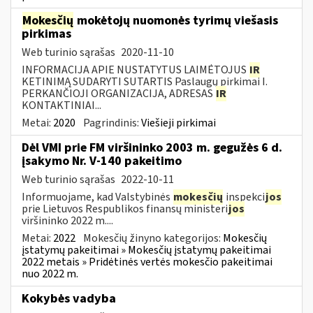
Mokesčių
mokėtojų nuomonės tyrimų viešasis
pirkimas
Web turinio sąrašas
2020-11-10
INFORMACIJA APIE NUSTATYTUS LAIMĖTOJUS
IR
KETINIMĄ SUDARYTI SUTARTIS Paslaugų pirkimai I.
PERKANČIOJI ORGANIZACIJA, ADRESAS
IR
KONTAKTINIAI...
Metai:
2020
Pagrindinis:
Viešieji pirkimai
Dėl VMI prie FM viršininko 2003 m. gegužės 6 d.
įsakymo Nr. V-140 pakeitimo
Web turinio sąrašas
2022-10-11
Informuojame, kad Valstybinės
mokesčių
inspekci
jos
prie Lietuvos Respublikos finansų ministeri
jos
viršininko 2022 m....
Metai:
2022
Mokesčių žinyno kategorijos:
Mokesčių
įstatymų pakeitimai » Mokesčių įstatymų pakeitimai
2022 metais » Pridėtinės vertės mokesčio pakeitimai
nuo 2022 m.
Kokybės vadyba