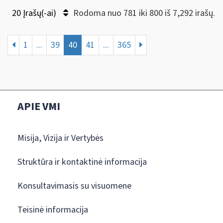
20 Įrašų(-ai)
Rodoma nuo 781 iki 800 iš 7,292 irašų.
1
...
39
40
41
...
365
APIE VMI
Misija, Vizija ir Vertybės
Struktūra ir kontaktinė informacija
Konsultavimasis su visuomene
Teisinė informacija