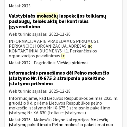
Metai:
2023
Valstybinės
mokesčių
inspekcijos teikiamų
paslaugų, teisės aktų bei kontrolės
įgyvendinimo
Web turinio sąrašas
2022-11-30
INFORMACIJA APIE PRADEDAMUS PIRKIMUS I.
PERKANČIOJI ORGANIZACIJA, ADRESAS
IR
KONTAKTINIAI DUOMENYS: I.1. Perkančiosios
organizacijos pavadinimas
ir
...
Metai:
2022
Pagrindinis:
Viešieji pirkimai
Informacinis pranešimas dėl Pelno mokesčio
įstatymo Nr. IX-675 3 straipsnio pakeitimo
įstatymo priėmimo
Web turinio sąrašas
2025-12-18
Informuojame, kad Lietuvos Respublikos Seimas 2025 m.
gruodžio 9 d. priėmė Lietuvos Respublikos pelno
mokesčio įstatymo Nr. IX-675 3 straipsnio pakeitimo
įstatymą Nr. XV-630 (toliau − Įstatymas)....
Metai:
2025
Mokesčių žinyno kategorijos:
Mokesčių
įstatymų pakeitimai » Pelno mokesčio pakeitimai nuo