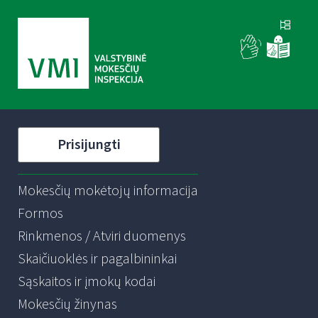
Prisijungti
Mokesčių mokėtojų informacija
Formos
Rinkmenos / Atviri duomenys
Skaičiuoklės ir pagalbininkai
Sąskaitos ir įmokų kodai
Mokesčių žinynas