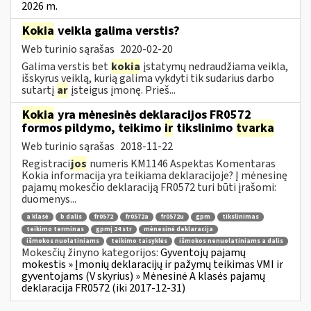
2026 m.
Kokia
veikla galima verstis?
Web turinio sąrašas
2020-02-20
Galima verstis bet
kokia
įstatymų nedraudžiama veikla,
išskyrus veiklą, kurią galima vykdyti tik sudarius darbo
sutartį
ar
įsteigus įmonę. Prieš...
Kokia
yra mėnesinės deklaracijos FR0572
formos pildymo, teikimo
ir
tikslinimo
tvarka
Web turinio sąrašas
2018-11-22
Registraci
jos
numeris KM1146 Aspektas Komentaras
Kokia informacija yra teikiama deklaracijoje? Į mėnesinę
pajamų mokesčio deklaraciją FR0572 turi būti įrašomi:
duomenys...
a klasė
b dalis
fr0572
fr0572a
fr0572u
gpm
tikslinimas
teikimo terminas
gpmį 24 str
mėnesinė deklaracija
išmokos nuolatiniams
teikimo taisyklės
išmokos nenuolatiniams a dalis
Mokesčių žinyno kategorijos:
Gyventojų pajamų
mokestis » Įmonių deklaracijų ir pažymų teikimas VMI ir
gyventojams (V skyrius) » Mėnesinė A klasės pajamų
deklaracija FR0572 (iki 2017-12-31)