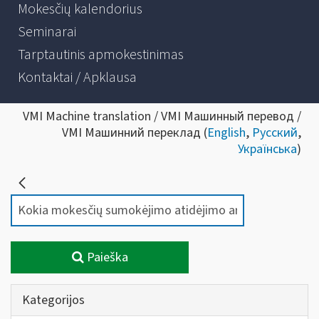
Mokesčių kalendorius
Seminarai
Tarptautinis apmokestinimas
Kontaktai / Apklausa
VMI Machine translation / VMI Машинный перевод /
VMI Машинний переклад (
English
,
Русский
,
Українська
)
Paieška
Kategorijos