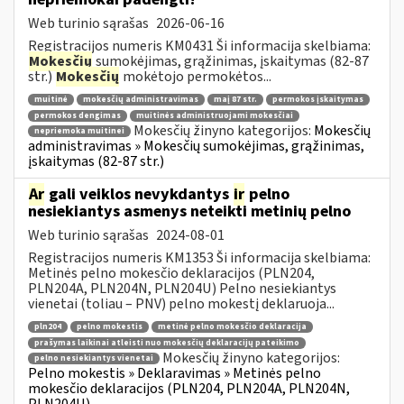
Web turinio sąrašas
2026-06-16
Registracijos numeris KM0431 Ši informacija skelbiama:
Mokesčių
sumokėjimas, grąžinimas, įskaitymas (82-87
str.)
Mokesčių
mokėtojo permokėtos...
muitinė
mokesčių administravimas
maį 87 str.
permokos įskaitymas
permokos dengimas
muitinės administruojami mokesčiai
Mokesčių žinyno kategorijos:
Mokesčių
nepriemoka muitinei
administravimas » Mokesčių sumokėjimas, grąžinimas,
įskaitymas (82-87 str.)
Ar
gali veiklos nevykdantys
ir
pelno
nesiekiantys asmenys neteikti metinių pelno
Web turinio sąrašas
2024-08-01
Registracijos numeris KM1353 Ši informacija skelbiama:
Metinės pelno mokesčio deklaracijos (PLN204,
PLN204A, PLN204N, PLN204U) Pelno nesiekiantys
vienetai (toliau – PNV) pelno mokestį deklaruoja...
pln204
pelno mokestis
metinė pelno mokesčio deklaracija
prašymas laikinai atleisti nuo mokesčių deklaracijų pateikimo
Mokesčių žinyno kategorijos:
pelno nesiekiantys vienetai
Pelno mokestis » Deklaravimas » Metinės pelno
mokesčio deklaracijos (PLN204, PLN204A, PLN204N,