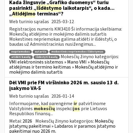
Kada žingsnyje „Grafiko duomenys“ turiu
pasirinkti „
Išdėstymo
laikotarpis“, o kada...
„
Atidėjimo
terminas“?
Web turinio sąrašas
2025-03-12
Registracijos numeris KM3410 Ši informacija skelbiama:
Mokesčių atidėjimo ir mokėjimo dalimis sutartis
Mokestines nepriemokas galima atidėti ir išdėstyti, o
baudas už Administracinius nusižengimus...
nepriemokos
sutartis
mokestinės nepriemokos išdėstymas
Mokesčių žinyno kategorijos:
atidėti baudą
išdėstyti baudą
VMI elektroninės sistemos » Mano VMI » Mokesčių
atidėjimas ir termino keitimas » Mokesčių atidėjimo ir
mokėjimo dalimis sutartis
Dėl VMI prie FM viršininko 2026 m. sausio 13 d.
įsakymo VA-5
Web turinio sąrašas
2026-01-14
Informuojame, kad parengėme
ir
patvirtinome
Valstybinės
mokesčių
inspekci
jos
prie Lietuvos
Respublikos finansų...
Metai:
2026
Mokesčių žinyno kategorijos:
Mokesčių
įstatymų pakeitimai » Labdaros ir paramos įstatymo
pakeitimai nuo 2026 m.