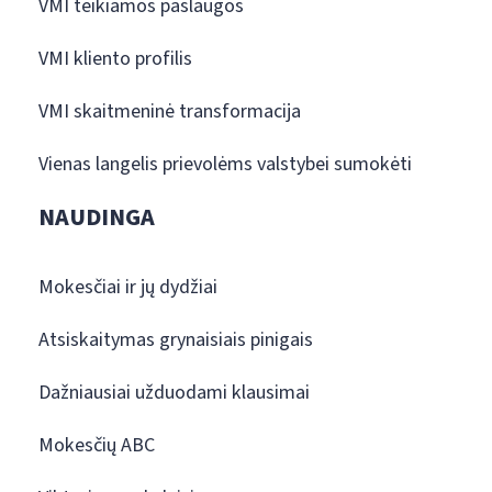
VMI teikiamos paslaugos
VMI kliento profilis
VMI skaitmeninė transformacija
Vienas langelis prievolėms valstybei sumokėti
NAUDINGA
Mokesčiai ir jų dydžiai
Atsiskaitymas grynaisiais pinigais
Dažniausiai užduodami klausimai
Mokesčių ABC