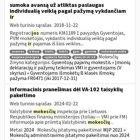
sumoka avansą už atliktas paslaugas
individualią veiklą pagal pažymą vykdančiam
ir
Web turinio sąrašas
2018-11-22
Registraci
jos
numeris KM1189 1 pavyzdys Gyventojas,
PVM mokėtojas, vykdantis individualią veiklą pagal
pažymą
ir
pajamas iš šios veiklos...
avansas
b klasė
fr0471
fr0572
gpm
gpm308
individuali veikla
Mokesčių
kaupimo principas
sąskaita faktūra
gpmį 33 str 2 d
žinyno kategorijos:
Gyventojų pajamų mokestis » Įmonių
deklaracijų ir pažymų teikimas VMI ir gyventojams (V
skyrius) » Gyventojams išmokėtų B klasės išmokų
pažyma FR0471 (iki 2017-12-31)
Informacinis pranešimas dėl VA-102 taisyklių
pakeitimo
Web turinio sąrašas
2024-02-22
Valstybinė
mokesčių
inspekcija prie Lietuvos
Respublikos finansų ministerijos (toliau ― VMI prie FM)
informuoja apie priimtą Valstybinės
mokesčių
...
Metai:
2024
Mokesčių įstatymų pakeitimai:
MĮP 2021 »
Mokesčių administravimo įstatymo pakeitimai nuo 2024