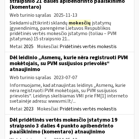
straipsnio 21 dalies apibendrinto paaiškinimo
(komentaro)
Web turinio sąrašas
2025-11-13
Siekdami užtikrinti sklandų
mokesčių
įstatymų
įgyvendinimą, parengėme Lietuvos Respublikos
pridėtinės vertės mokesčio įstatymo (toliau – PVM
įstatymas) 15 straipsnio 21...
Metai:
2025
Mokesčiai:
Pridėtinės vertės mokestis
Dėl leidinio „Asmenų, kurie nėra registruoti PVM
mokėtojais, su PVM susijusios prievolės“
atnaujinimo
Web turinio sąrašas
2023-07-07
Informuojame, kad atnaujintas leidinys „Asmenų, kurie
nėra registruoti PVM mokėtojais, su PVM susijusios
prievolės“. Leidinys skelbiamas VMI prie FM[1] interneto
svetainėje adresu: www.vmi.lt/...
Metai:
2023
Mokesčiai:
Pridėtinės vertės mokestis
Dėl pridėtinės vertės mokesčio įstatymo 19
straipsnio 3 dalies 4 punkto apibendrinto
paaiškinimo (komentaro) atnaujinimo