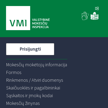
Prisijungti
Mokesčių mokėtojų informacija
Formos
Rinkmenos / Atviri duomenys
Skaičiuoklės ir pagalbininkai
Sąskaitos ir įmokų kodai
Mokesčių žinynas