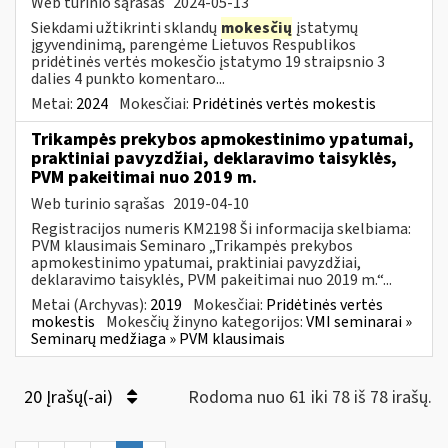
Web turinio sąrašas
2024-05-13
Siekdami užtikrinti sklandų
mokesčių
įstatymų
įgyvendinimą, parengėme Lietuvos Respublikos
pridėtinės vertės mokesčio įstatymo 19 straipsnio 3
dalies 4 punkto komentaro...
Metai:
2024
Mokesčiai:
Pridėtinės vertės mokestis
Trikampės prekybos apmokestinimo ypatumai,
praktiniai pavyzdžiai, deklaravimo taisyklės,
PVM pakeitimai nuo 2019 m.
Web turinio sąrašas
2019-04-10
Registracijos numeris KM2198 Ši informacija skelbiama:
PVM klausimais Seminaro „Trikampės prekybos
apmokestinimo ypatumai, praktiniai pavyzdžiai,
deklaravimo taisyklės, PVM pakeitimai nuo 2019 m.“...
Metai (Archyvas):
2019
Mokesčiai:
Pridėtinės vertės
mokestis
Mokesčių žinyno kategorijos:
VMI seminarai »
Seminarų medžiaga » PVM klausimais
20 Įrašų(-ai)
Rodoma nuo 61 iki 78 iš 78 irašų.