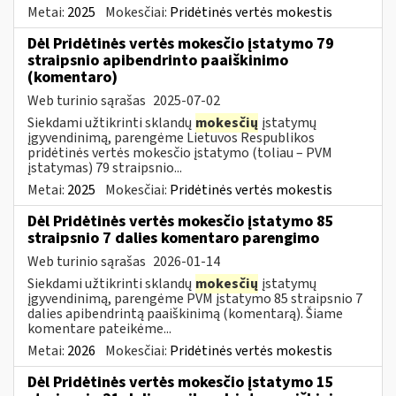
Metai:
2025
Mokesčiai:
Pridėtinės vertės mokestis
Dėl Pridėtinės vertės mokesčio įstatymo 79
straipsnio apibendrinto paaiškinimo
(komentaro)
Web turinio sąrašas
2025-07-02
Siekdami užtikrinti sklandų
mokesčių
įstatymų
įgyvendinimą, parengėme Lietuvos Respublikos
pridėtinės vertės mokesčio įstatymo (toliau – PVM
įstatymas) 79 straipsnio...
Metai:
2025
Mokesčiai:
Pridėtinės vertės mokestis
Dėl Pridėtinės vertės mokesčio įstatymo 85
straipsnio 7 dalies komentaro parengimo
Web turinio sąrašas
2026-01-14
Siekdami užtikrinti sklandų
mokesčių
įstatymų
įgyvendinimą, parengėme PVM įstatymo 85 straipsnio 7
dalies apibendrintą paaiškinimą (komentarą). Šiame
komentare pateikėme...
Metai:
2026
Mokesčiai:
Pridėtinės vertės mokestis
Dėl Pridėtinės vertės mokesčio įstatymo 15