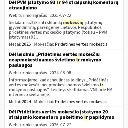
Dėl PVM įstatymo 93
ir
94 straipsnių komentarų
atnaujinimo
Web turinio sąrašas
2025-07-22
Siekdami užtikrinti sklandų
mokesčių
įstatymų
įgyvendinimą, parengėme Lietuvos Respublikos
pridėtinės vertės mokesčio įstatymo (toliau – PVM
įstatymas) 93...
Metai:
2025
Mokesčiai:
Pridėtinės vertės mokestis
Dėl leidinio „Pridėtinės vertės mokesčiu
neapmokestinamos švietimo
ir
mokymo
paslaugos
Web turinio sąrašas
2024-08-08
Informuojame, kad atnaujintas leidinys „Pridėtinės
vertės mokesčiu neapmokestinamos švietimo
ir
mokymo paslaugos“. Leidinys skelbiamas VMI prie FM
interneto svetainėje...
Metai:
2024
Mokesčiai:
Pridėtinės vertės mokestis
Dėl Pridėtinės vertės mokesčio įstatymo 20
straipsnio komentaro pakeitimo
ir
papildymo
Web turinio sąrašas
2026-07-27