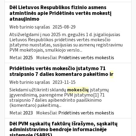
Dėl Lietuvos Respublikos fizinio asmens
atmintinės apie Pridėtinės vertės mokestį
atnaujinimo
Web turinio sąrašas
2025-08-29
Atsižvelgdami į nuo 2025 m. gegužės 1 d. įsigaliojusias
Lietuvos Respublikos pridėtinės vertės mokesčio
įstatymo nuostatas, susijusias su asmenų registravimu
PVM mokėtojais, smulkiojo verslo...
Metai:
2025
Mokesčiai:
Pridėtinės vertės mokestis
Pridėtinės vertės mokesčio įstatymo 71
straipsnio 7 dalies komentaro pakeitimo
ir
Web turinio sąrašas
2023-11-15
Siekdami užtikrinti sklandų
mokesčių
įstatymų
įgyvendinimą, parengėme PVM įstatymo[1] 71
straipsnio 7 dalies apibendrinto paaiškinimo
(komentaro) pakeitimą...
Metai:
2023
Mokesčiai:
Pridėtinės vertės mokestis
Dėl PVM sąskaitų faktūrų išrašymo, sąskaitų
administravimo bendroje informacinėje
sistemoje (SABIS)