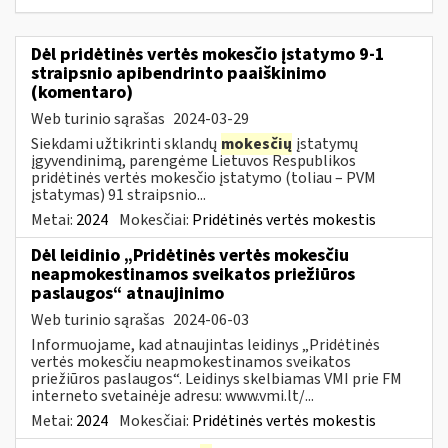
Dėl pridėtinės vertės mokesčio įstatymo 9-1
straipsnio apibendrinto paaiškinimo
(komentaro)
Web turinio sąrašas
2024-03-29
Siekdami užtikrinti sklandų
mokesčių
įstatymų
įgyvendinimą, parengėme Lietuvos Respublikos
pridėtinės vertės mokesčio įstatymo (toliau – PVM
įstatymas) 91 straipsnio...
Metai:
2024
Mokesčiai:
Pridėtinės vertės mokestis
Dėl leidinio „Pridėtinės vertės mokesčiu
neapmokestinamos sveikatos priežiūros
paslaugos“ atnaujinimo
Web turinio sąrašas
2024-06-03
Informuojame, kad atnaujintas leidinys „Pridėtinės
vertės mokesčiu neapmokestinamos sveikatos
priežiūros paslaugos“. Leidinys skelbiamas VMI prie FM
interneto svetainėje adresu: www.vmi.lt/...
Metai:
2024
Mokesčiai:
Pridėtinės vertės mokestis