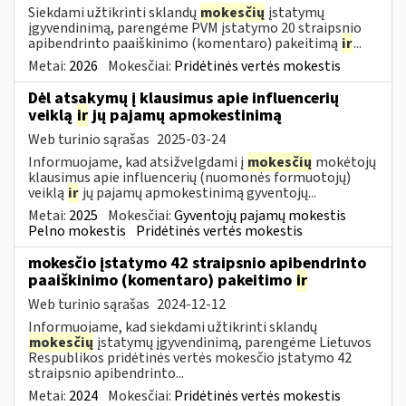
Siekdami užtikrinti sklandų
mokesčių
įstatymų
įgyvendinimą, parengėme PVM įstatymo 20 straipsnio
apibendrinto paaiškinimo (komentaro) pakeitimą
ir
...
Metai:
2026
Mokesčiai:
Pridėtinės vertės mokestis
Dėl atsakymų į klausimus apie influencerių
veiklą
ir
jų pajamų apmokestinimą
Web turinio sąrašas
2025-03-24
Informuojame, kad atsižvelgdami į
mokesčių
mokėtojų
klausimus apie influencerių (nuomonės formuotojų)
veiklą
ir
jų pajamų apmokestinimą gyventojų...
Metai:
2025
Mokesčiai:
Gyventojų pajamų mokestis
Pelno mokestis
Pridėtinės vertės mokestis
mokesčio įstatymo 42 straipsnio apibendrinto
paaiškinimo (komentaro) pakeitimo
ir
Web turinio sąrašas
2024-12-12
Informuojame, kad siekdami užtikrinti sklandų
mokesčių
įstatymų įgyvendinimą, parengėme Lietuvos
Respublikos pridėtinės vertės mokesčio įstatymo 42
straipsnio apibendrinto...
Metai:
2024
Mokesčiai:
Pridėtinės vertės mokestis