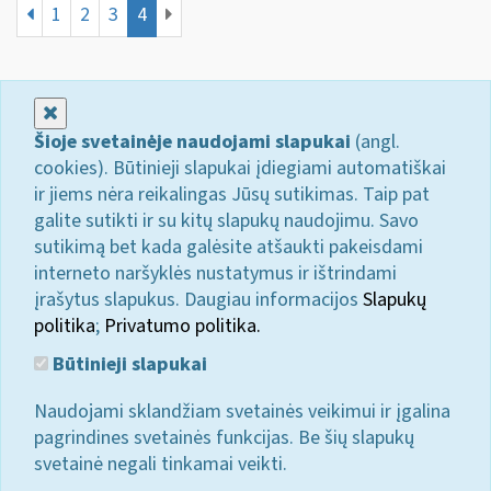
1
2
3
4
Uždaryti
Šioje svetainėje naudojami slapukai
(angl.
cookies). Būtinieji slapukai įdiegiami automatiškai
ir jiems nėra reikalingas Jūsų sutikimas. Taip pat
galite sutikti ir su kitų slapukų naudojimu. Savo
sutikimą bet kada galėsite atšaukti pakeisdami
interneto naršyklės nustatymus ir ištrindami
įrašytus slapukus. Daugiau informacijos
Slapukų
politika
;
Privatumo politika.
Būtinieji slapukai
Naudojami sklandžiam svetainės veikimui ir įgalina
pagrindines svetainės funkcijas. Be šių slapukų
svetainė negali tinkamai veikti.