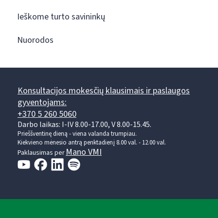
Ieškome turto savininkų
Nuorodos
Konsultacijos mokesčių klausimais ir paslaugos
gyventojams:
+370 5 260 5060
Darbo laikas: I-IV 8.00-17.00, V 8.00-15.45.
Prieššventinę dieną - viena valanda trumpiau.
Kiekvieno mėnesio antrą penktadienį 8.00 val. - 12.00 val.
Mano VMI
Paklausimas per