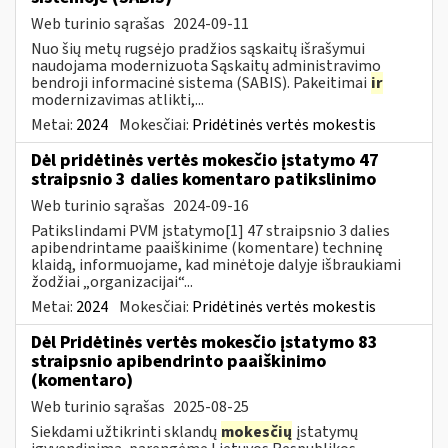
Web turinio sąrašas
2024-09-11
Nuo šių metų rugsėjo pradžios sąskaitų išrašymui
naudojama modernizuota Sąskaitų administravimo
bendroji informacinė sistema (SABIS). Pakeitimai
ir
modernizavimas atlikti,...
Metai:
2024
Mokesčiai:
Pridėtinės vertės mokestis
Dėl pridėtinės vertės mokesčio įstatymo 47
straipsnio 3 dalies komentaro patikslinimo
Web turinio sąrašas
2024-09-16
Patikslindami PVM įstatymo[1] 47 straipsnio 3 dalies
apibendrintame paaiškinime (komentare) techninę
klaidą, informuojame, kad minėtoje dalyje išbraukiami
žodžiai „organizacijai“...
Metai:
2024
Mokesčiai:
Pridėtinės vertės mokestis
Dėl Pridėtinės vertės mokesčio įstatymo 83
straipsnio apibendrinto paaiškinimo
(komentaro)
Web turinio sąrašas
2025-08-25
Siekdami užtikrinti sklandų
mokesčių
įstatymų