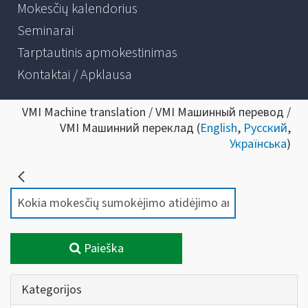
Mokesčių kalendorius
Seminarai
Tarptautinis apmokestinimas
Kontaktai / Apklausa
VMI Machine translation / VMI Машинный перевод /
VMI Машинний переклад (
English
,
Русский
,
Українська
)
Paieška
Kategorijos