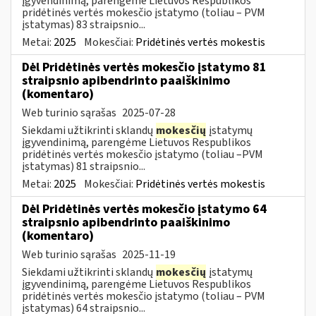
įgyvendinimą, parengėme Lietuvos Respublikos
pridėtinės vertės mokesčio įstatymo (toliau – PVM
įstatymas) 83 straipsnio...
Metai:
2025
Mokesčiai:
Pridėtinės vertės mokestis
Dėl Pridėtinės vertės mokesčio įstatymo 81
straipsnio apibendrinto paaiškinimo
(komentaro)
Web turinio sąrašas
2025-07-28
Siekdami užtikrinti sklandų
mokesčių
įstatymų
įgyvendinimą, parengėme Lietuvos Respublikos
pridėtinės vertės mokesčio įstatymo (toliau –PVM
įstatymas) 81 straipsnio...
Metai:
2025
Mokesčiai:
Pridėtinės vertės mokestis
Dėl Pridėtinės vertės mokesčio įstatymo 64
straipsnio apibendrinto paaiškinimo
(komentaro)
Web turinio sąrašas
2025-11-19
Siekdami užtikrinti sklandų
mokesčių
įstatymų
įgyvendinimą, parengėme Lietuvos Respublikos
pridėtinės vertės mokesčio įstatymo (toliau – PVM
įstatymas) 64 straipsnio...