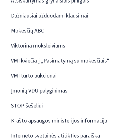
Atsiskaitymas grynaisiais pinigais
Dažniausiai užduodami klausimai
Mokesčių ABC
Viktorina moksleiviams
VMI kviečia į „Pasimatymą su mokesčiais“
VMI turto aukcionai
Įmonių VDU palyginimas
STOP šešėliui
Krašto apsaugos ministerijos informacija
Interneto svetainės atitikties paraiška