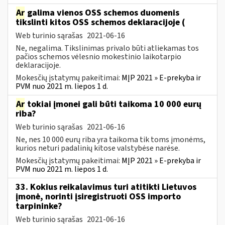
Ar
galima vienos OSS schemos duomenis
tikslinti kitos OSS schemos deklaracijoje (
Web turinio sąrašas
2021-06-16
Ne, negalima. Tikslinimas privalo būti atliekamas tos
pačios schemos vėlesnio mokestinio laikotarpio
deklaracijoje.
Mokesčių įstatymų pakeitimai:
MĮP 2021 » E-prekyba ir
PVM nuo 2021 m. liepos 1 d.
Ar
tokiai įmonei gali būti taikoma 10 000 eurų
riba?
Web turinio sąrašas
2021-06-16
Ne, nes 10 000 eurų riba yra taikoma tik toms įmonėms,
kurios neturi padalinių kitose valstybėse narėse.
Mokesčių įstatymų pakeitimai:
MĮP 2021 » E-prekyba ir
PVM nuo 2021 m. liepos 1 d.
33. Kokius reikalavimus turi atitikti Lietuvos
įmonė, norinti įsiregistruoti OSS importo
tarpininke?
Web turinio sąrašas
2021-06-16