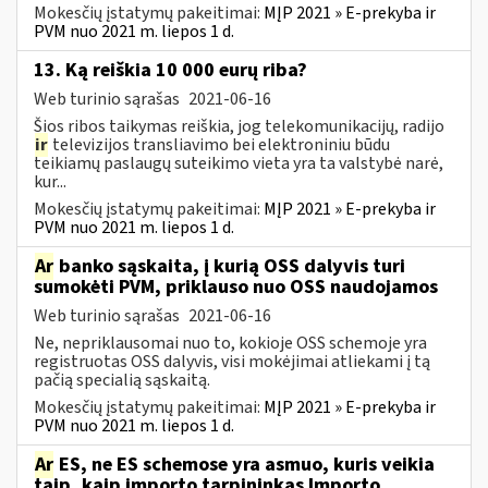
Mokesčių įstatymų pakeitimai:
MĮP 2021 » E-prekyba ir
PVM nuo 2021 m. liepos 1 d.
13. Ką reiškia 10 000 eurų riba?
Web turinio sąrašas
2021-06-16
Šios ribos taikymas reiškia, jog telekomunikacijų, radijo
ir
televizijos transliavimo bei elektroniniu būdu
teikiamų paslaugų suteikimo vieta yra ta valstybė narė,
kur...
Mokesčių įstatymų pakeitimai:
MĮP 2021 » E-prekyba ir
PVM nuo 2021 m. liepos 1 d.
Ar
banko sąskaita, į kurią OSS dalyvis turi
sumokėti PVM, priklauso nuo OSS naudojamos
Web turinio sąrašas
2021-06-16
Ne, nepriklausomai nuo to, kokioje OSS schemoje yra
registruotas OSS dalyvis, visi mokėjimai atliekami į tą
pačią specialią sąskaitą.
Mokesčių įstatymų pakeitimai:
MĮP 2021 » E-prekyba ir
PVM nuo 2021 m. liepos 1 d.
Ar
ES, ne ES schemose yra asmuo, kuris veikia
taip, kaip importo tarpininkas Importo