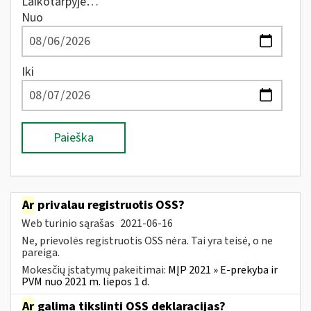
Laikotarpyje…
Nuo
Iki
Paieška
Ar
privalau registruotis OSS?
Web turinio sąrašas
2021-06-16
Ne, prievolės registruotis OSS nėra. Tai yra teisė, o ne
pareiga.
Mokesčių įstatymų pakeitimai:
MĮP 2021 » E-prekyba ir
PVM nuo 2021 m. liepos 1 d.
Ar
galima tikslinti OSS deklaracijas?