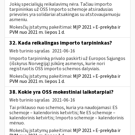
Jokių specialiųjų reikalavimų nėra. Tačiau importo
tarpininkas už OSS Importo schemoje atsiradusias
prievoles yra solidariai atsakingas su atstovaujamuoju
asmeniu.
Mokesčių įstatymų pakeitimai:
MĮP 2021 » E-prekyba ir
PVM nuo 2021 m. liepos 1 d.
32. Kada reikalingas importo tarpininkas?
Web turinio sąrašas
2021-06-16
Importo tarpininką privalo paskirti už Europos Sąjungos
(išskyrus Norvegiją) įsikūrę asmenys, kurie nori
registruotis OSS importo schemos dalyviais.
Mokesčių įstatymų pakeitimai:
MĮP 2021 » E-prekyba ir
PVM nuo 2021 m. liepos 1 d.
38. Kokie yra OSS mokestiniai laikotarpiai?
Web turinio sąrašas
2021-06-16
Tai priklauso nuo schemos, kuria yra naudojamasi: ES
schemoje – kalendorinis ketvirtis; Ne ES schemoje –
kalendorinis ketvirtis; Importo schemoje – kalendorinis
mėnuo.
Mokesčių įstatymų pakeitimai:
MĮP 2021 » E-prekyba ir