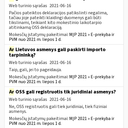
Web turinio sąrašas
2021-06-16
Pačios pateiktos deklaracijos patikslinti negalima,
tačiau joje pateikti klaidingi duomenys gali būti
tikslinami, teikiant kito mokestinio laikotarpio
atitinkamą OSS deklaraciją.
Mokesčių įstatymų pakeitimai:
MĮP 2021 » E-prekyba ir
PVM nuo 2021 m. liepos 1 d.
Ar
Lietuvos asmenys gali paskirti importo
tarpininką?
Web turinio sąrašas
2021-06-16
Taip, gali, jei to pageidauja.
Mokesčių įstatymų pakeitimai:
MĮP 2021 » E-prekyba ir
PVM nuo 2021 m. liepos 1 d.
Ar
OSS gali registruotis tik juridiniai asmenys?
Web turinio sąrašas
2021-06-16
Ne, OSS registruotis gali tiek juridiniai, tiek fiziniai
asmenys.
Mokesčių įstatymų pakeitimai:
MĮP 2021 » E-prekyba ir
PVM nuo 2021 m. liepos 1 d.