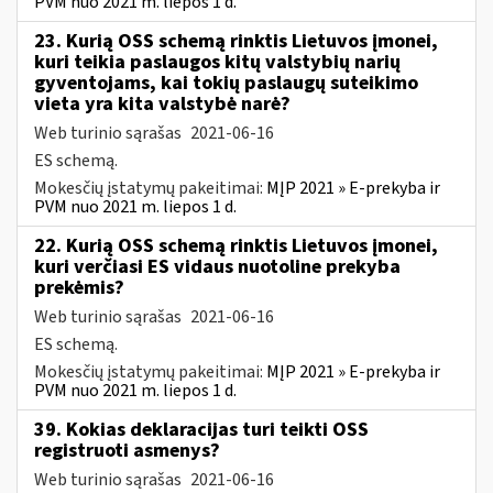
PVM nuo 2021 m. liepos 1 d.
23. Kurią OSS schemą rinktis Lietuvos įmonei,
kuri teikia paslaugos kitų valstybių narių
gyventojams, kai tokių paslaugų suteikimo
vieta yra kita valstybė narė?
Web turinio sąrašas
2021-06-16
ES schemą.
Mokesčių įstatymų pakeitimai:
MĮP 2021 » E-prekyba ir
PVM nuo 2021 m. liepos 1 d.
22. Kurią OSS schemą rinktis Lietuvos įmonei,
kuri verčiasi ES vidaus nuotoline prekyba
prekėmis?
Web turinio sąrašas
2021-06-16
ES schemą.
Mokesčių įstatymų pakeitimai:
MĮP 2021 » E-prekyba ir
PVM nuo 2021 m. liepos 1 d.
39. Kokias deklaracijas turi teikti OSS
registruoti asmenys?
Web turinio sąrašas
2021-06-16