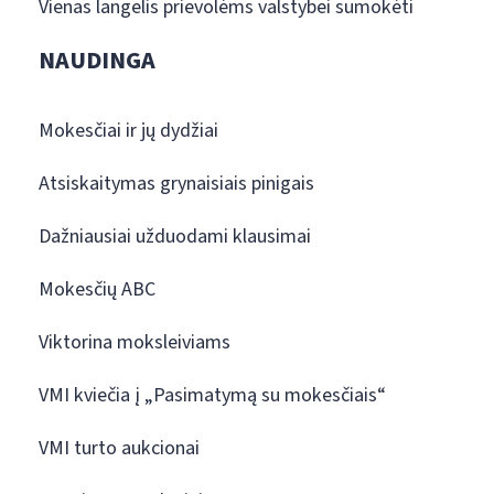
Vienas langelis prievolėms valstybei sumokėti
NAUDINGA
Mokesčiai ir jų dydžiai
Atsiskaitymas grynaisiais pinigais
Dažniausiai užduodami klausimai
Mokesčių ABC
Viktorina moksleiviams
VMI kviečia į „Pasimatymą su mokesčiais“
VMI turto aukcionai