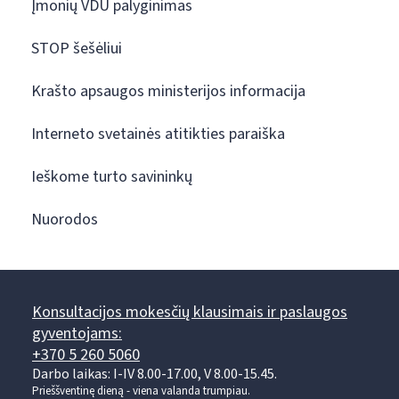
Įmonių VDU palyginimas
STOP šešėliui
Krašto apsaugos ministerijos informacija
Interneto svetainės atitikties paraiška
Ieškome turto savininkų
Nuorodos
Konsultacijos mokesčių klausimais ir paslaugos
gyventojams:
+370 5 260 5060
Darbo laikas: I-IV 8.00-17.00, V 8.00-15.45.
Prieššventinę dieną - viena valanda trumpiau.