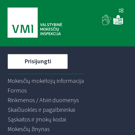
Prisijungti
Mokesčių mokėtojų informacija
Formos
Rinkmenos / Atviri duomenys
Skaičiuoklės ir pagalbininkai
Sąskaitos ir įmokų kodai
Mokesčių žinynas