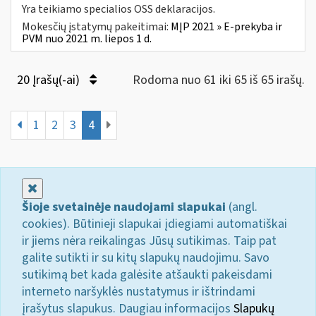
Yra teikiamo specialios OSS deklaracijos.
Mokesčių įstatymų pakeitimai:
MĮP 2021 » E-prekyba ir
PVM nuo 2021 m. liepos 1 d.
20 Įrašų(-ai)
Rodoma nuo 61 iki 65 iš 65 irašų.
1
2
3
4
Uždaryti
Šioje svetainėje naudojami slapukai
(angl.
cookies). Būtinieji slapukai įdiegiami automatiškai
ir jiems nėra reikalingas Jūsų sutikimas. Taip pat
galite sutikti ir su kitų slapukų naudojimu. Savo
sutikimą bet kada galėsite atšaukti pakeisdami
interneto naršyklės nustatymus ir ištrindami
įrašytus slapukus. Daugiau informacijos
Slapukų