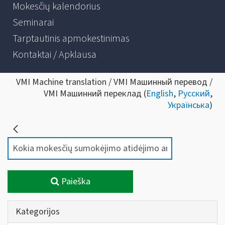
Mokesčių kalendorius
Seminarai
Tarptautinis apmokestinimas
Kontaktai / Apklausa
VMI Machine translation / VMI Машинный перевод /
VMI Машинний переклад (
English
,
Русский
,
Українська
)
Paieška
Kategorijos