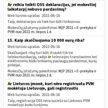
Ar
reikia teikti OSS deklaracijas, jei mokestinį
laikotarpį nebuvo pardavimų?
Web turinio sąrašas
2021-06-16
Taip, deklaracijos vis tiek turi būti teikiamos.
Mokesčių įstatymų pakeitimai:
MĮP 2021 » E-prekyba ir
PVM nuo 2021 m. liepos 1 d.
15. Kaip skaičiuojama 10 000 eurų riba?
Web turinio sąrašas
2021-06-16
Skaičiuojant ribą turi būti įtraukti tik tie
telekomunikacijų, radijo
ir
televizijos transliavimo bei
elektroniniu būdu teikiamų paslaugų pardavimai, kurių
pirkėjai...
Mokesčių įstatymų pakeitimai:
MĮP 2021 » E-prekyba ir
PVM nuo 2021 m. liepos 1 d.
Ar
Lietuvos įmonė, kuri nėra registruota PVM
mokėtoja Lietuvoje, gali registruotis
Web turinio sąrašas
2021-06-16
Taip, registracija OSS nėra susieta su Lietuvos PVM
mokėtojo kodo turėjimu.