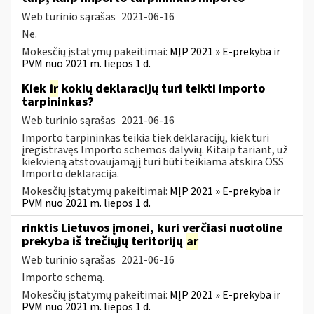
Web turinio sąrašas
2021-06-16
Ne.
Mokesčių įstatymų pakeitimai:
MĮP 2021 » E-prekyba ir
PVM nuo 2021 m. liepos 1 d.
Kiek
ir
kokių deklaracijų turi teikti importo
tarpininkas?
Web turinio sąrašas
2021-06-16
Importo tarpininkas teikia tiek deklaracijų, kiek turi
įregistravęs Importo schemos dalyvių. Kitaip tariant, už
kiekvieną atstovaujamąjį turi būti teikiama atskira OSS
Importo deklaracija.
Mokesčių įstatymų pakeitimai:
MĮP 2021 » E-prekyba ir
PVM nuo 2021 m. liepos 1 d.
rinktis Lietuvos įmonei, kuri verčiasi nuotoline
prekyba iš trečiųjų teritorijų
ar
Web turinio sąrašas
2021-06-16
Importo schemą.
Mokesčių įstatymų pakeitimai:
MĮP 2021 » E-prekyba ir
PVM nuo 2021 m. liepos 1 d.