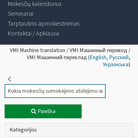
Mokesčių kalendorius
Seminarai
Tarptautinis apmokestinimas
Kontaktai / Apklausa
VMI Machine translation / VMI Машинный перевод /
VMI Машинний переклад (
English
,
Русский
,
Українська
)
Paieška
Kategorijos