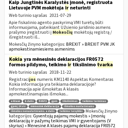
Kaip Jungtinės Karalystės įmonė, registruota
Lietuvoje PVM mokėtoja
ir
neturinti
Web turinio sąrašas
2021-07-29
Apie fiskalinio agento paskyrimą VMI turėtų būti
informuojama, pateikiant Užsienio juridinio asmens
prašymo įregistruoti į
Mokesčių
mokėtojų registrą /
išregistruoti iš...
Mokesčių žinyno kategorijos:
BREXIT » BREXIT PVM JK
apmokestinamiesiems asmenims
Kokia
yra mėnesinės deklaracijos FR0572
formos pildymo, teikimo
ir
tikslinimo
tvarka
Web turinio sąrašas
2018-11-22
Registraci
jos
numeris KM1140 Aspektas Komentaras
Kokia informacija yra teikiama deklaracijoje?
Informacija apie išmokėtas A klasės
apmokestinamąsias išmokas...
a klasė
b dalis
fr0572
gpm
tikslinimas
teikimo terminas
gpmį 24 str
mėnesinė deklaracija
išmokos nuolatiniams
Mokesčių žinyno
išmokos nenuolatiniams. a dalis
teikimo taisyklės
kategorijos:
Gyventojų pajamų mokestis » Įmonių
deklaracijų ir pažymų teikimas VMI ir gyventojams (V
skyrius) » Mėnesinė A klasės pajamų deklaracija FR0572