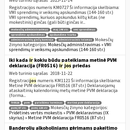
Web turinio sąrašas
2025-11-14
Registracijos numeris KM0727 Ši informacija skelbiama:
VMI sprendimų ir veiksmų apskundimas (144-160 str.)
VMI sprendimų, kuriuos apskundus kiltų kitas (ne
mokestinis) ginčas (gali būti ginčas ir...
mokesčių administravimas
maį 146 str.
vmi sprendimas
sprendimo apskundimas
apskundimo tvarka
Mokesčių
administracinių ginčų komisija
administracinis teismas
žinyno kategorijos:
Mokesčių administravimas » VMI
sprendimų ir veiksmų apskundimas (144-160 str.)
Iki kada
ir
kokiu būdu pateikiama metinė PVM
deklaracija (FR0516)
ir
jos
priedas
Web turinio sąrašas
2018-11-22
Registraci
jos
numeris KM1121 Ši informacija skelbiama:
Metinė PVM deklaracija FR0516 (87 str.) Deklaruojamų
ataskaitinių kalendorinių metų metinė PVM deklaracija
(forma...
fr0516
pvm
pateikimo terminas
metinė pvm deklaracija
Mokesčių žinyno kategorijos:
pvmį 87 str.
pvmį 128 str
Pridėtinės vertės mokestis » PVM deklaravimas (IX
skyrius) » Metinė PVM deklaracija FR0516 (87 str.)
Banderolių alkoholiniams gėrimams pakeitimo