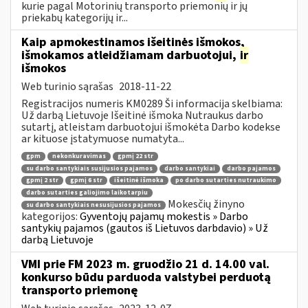
kurie pagal Motorinių transporto priemonių ir jų
priekabų kategorijų ir...
Kaip apmokestinamos išeitinės išmokos,
išmokamos atleidžiamam darbuotojui,
ir
išmokos
Web turinio sąrašas
2018-11-22
Registracijos numeris KM0289 Ši informacija skelbiama:
Už darbą Lietuvoje Išeitinė išmoka Nutraukus darbo
sutartį, atleistam darbuotojui išmokėta Darbo kodekse
ar kituose įstatymuose numatyta...
gpm
nekonkuravimas
gpmį 22 str
su darbo santykiais susijusios pajamos
darbo santykiai
darbo pajamos
gpmį 2 str
gpmį 6 str
išeitinė išmoka
po darbo sutarties nutraukimo
darbo sutarties galiojimo laikotarpiu
Mokesčių žinyno
su darbo santykiais nesusijusios pajamos
kategorijos:
Gyventojų pajamų mokestis » Darbo
santykių pajamos (gautos iš Lietuvos darbdavio) » Už
darbą Lietuvoje
VMI prie FM 2023 m. gruodžio 21 d. 14.00 val.
konkurso būdu parduoda valstybei perduotą
transporto priemonę