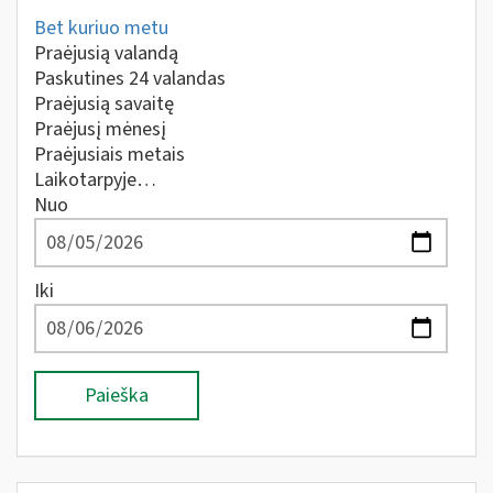
Bet kuriuo metu
Praėjusią valandą
Paskutines 24 valandas
Praėjusią savaitę
Praėjusį mėnesį
Praėjusiais metais
Laikotarpyje…
Nuo
Iki
Paieška