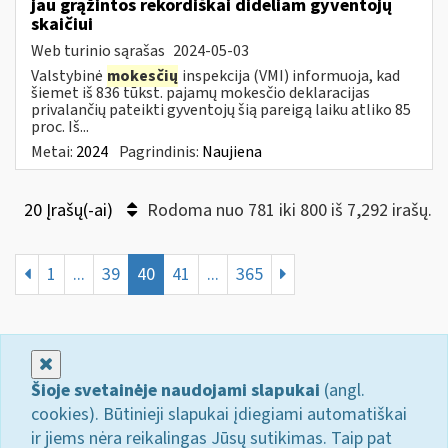
jau grąžintos rekordiškai dideliam gyventojų
skaičiui
Web turinio sąrašas
2024-05-03
Valstybinė
mokesčių
inspekcija (VMI) informuoja, kad
šiemet iš 836 tūkst. pajamų mokesčio deklaracijas
privalančių pateikti gyventojų šią pareigą laiku atliko 85
proc. Iš...
Metai:
2024
Pagrindinis:
Naujiena
20 Įrašų(-ai)
Rodoma nuo 781 iki 800 iš 7,292 irašų.
1
...
39
40
41
...
365
Uždaryti
Šioje svetainėje naudojami slapukai
(angl.
cookies). Būtinieji slapukai įdiegiami automatiškai
ir jiems nėra reikalingas Jūsų sutikimas. Taip pat