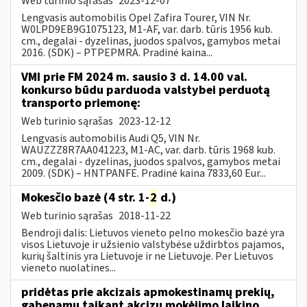
Web turinio sąrašas
2023-12-07
Lengvasis automobilis Opel Zafira Tourer, VIN Nr.
W0LPD9EB9G1075123, M1-AF, var. darb. tūris 1956 kub.
cm., degalai - dyzelinas, juodos spalvos, gamybos metai
2016. (SDK) – PTPEPMRA. Pradinė kaina...
VMI prie FM 2024 m. sausio 3 d. 14.00 val.
konkurso būdu parduoda valstybei perduotą
transporto priemonę:
Web turinio sąrašas
2023-12-12
Lengvasis automobilis Audi Q5, VIN Nr.
WAUZZZ8R7AA041223, M1-AC, var. darb. tūris 1968 kub.
cm., degalai - dyzelinas, juodos spalvos, gamybos metai
2009. (SDK) – HNTPANFE. Pradinė kaina 7833,60 Eur...
Mokesčio bazė (4 str. 1-
2
d.)
Web turinio sąrašas
2018-11-22
Bendroji dalis: Lietuvos vieneto pelno mokesčio bazė yra
visos Lietuvoje ir užsienio valstybėse uždirbtos pajamos,
kurių šaltinis yra Lietuvoje ir ne Lietuvoje. Per Lietuvos
vieneto nuolatines...
pridėtas prie akcizais apmokestinamų prekių,
gabenamų taikant akcizų mokėjimo laikino