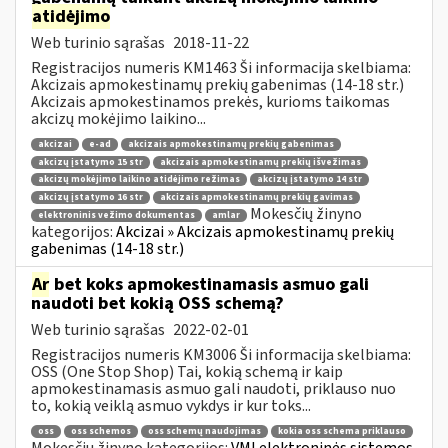
atidėjimo
Web turinio sąrašas
2018-11-22
Registracijos numeris KM1463 Ši informacija skelbiama:
Akcizais apmokestinamų prekių gabenimas (14-18 str.)
Akcizais apmokestinamos prekės, kurioms taikomas
akcizų mokėjimo laikino...
akcizai
e-ad
akcizais apmokestinamų prekių gabenimas
akcizų įstatymo 15 str
akcizais apmokestinamų prekių išvežimas
akcizų mokėjimo laikino atidėjimo režimas
akcizų įstatymo 14 str
akcizų įstatymo 16 str
akcizais apmokestinamų prekių gavimas
Mokesčių žinyno
elektroninis vežimo dokumentas
amlar
kategorijos:
Akcizai » Akcizais apmokestinamų prekių
gabenimas (14-18 str.)
Ar
bet koks apmokestinamasis asmuo gali
naudoti bet kokią OSS schemą?
Web turinio sąrašas
2022-02-01
Registracijos numeris KM3006 Ši informacija skelbiama:
OSS (One Stop Shop) Tai, kokią schemą ir kaip
apmokestinamasis asmuo gali naudoti, priklauso nuo
to, kokią veiklą asmuo vykdys ir kur toks...
oss
oss schemos
oss schemų naudojimas
kokia oss schema priklauso