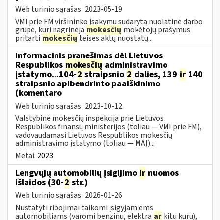
Web turinio sąrašas
2023-05-19
VMI prie FM viršininko įsakymu sudaryta nuolatinė darbo
grupė, kuri nagrinėja
mokesčių
mokėtojų prašymus
pritarti
mokesčių
teisės aktų nuostatų...
Informacinis pranešimas dėl Lietuvos
Respublikos
mokesčių
administravimo
įstatymo...104-
2
straipsnio
2
dalies, 139
ir
140
straipsnio apibendrinto paaiškinimo
(komentaro
Web turinio sąrašas
2023-10-12
Valstybinė mokesčių inspekcija prie Lietuvos
Respublikos finansų ministerijos (toliau — VMI prie FM),
vadovaudamasi Lietuvos Respublikos mokesčių
administravimo įstatymo (toliau — MAĮ)...
Metai:
2023
Lengvųjų automobilių įsigijimo
ir
nuomos
išlaidos (30-
2
str.)
Web turinio sąrašas
2026-01-26
Nustatyti ribojimai taikomi įsigyjamiems
automobiliams (varomi benzinu, elektra
ar
kitu kuru),