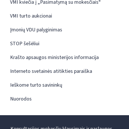
VMI kviečia į „Pasimatymą su mokesčiais“
VMI turto aukcionai
Įmonių VDU palyginimas
STOP šešėliui
Krašto apsaugos ministerijos informacija
Interneto svetainės atitikties paraiška
Ieškome turto savininkų
Nuorodos
Konsultacijos mokesčių klausimais ir paslaugos