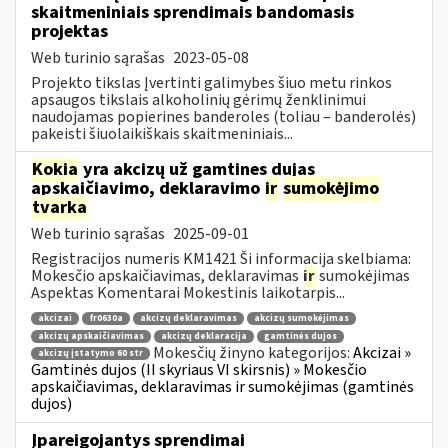
skaitmeniniais sprendimais bandomasis
projektas
Web turinio sąrašas
2023-05-08
Projekto tikslas Įvertinti galimybes šiuo metu rinkos
apsaugos tikslais alkoholinių gėrimų ženklinimui
naudojamas popierines banderoles (toliau – banderolės)
pakeisti šiuolaikiškais skaitmeniniais...
Kokia
yra akcizų už gamtines dujas
apskaičiavimo, deklaravimo
ir
sumokėjimo
tvarka
Web turinio sąrašas
2025-09-01
Registracijos numeris KM1421 Ši informacija skelbiama:
Mokesčio apskaičiavimas, deklaravimas
ir
sumokėjimas
Aspektas Komentarai Mokestinis laikotarpis...
akcizai
fr0630a
akcizų deklaravimas
akcizų sumokėjimas
akcizų apskaičiavimas
akcizų deklaracija
gamtinės dujos
Mokesčių žinyno kategorijos:
Akcizai »
akcizų įstatymo 60 str
Gamtinės dujos (II skyriaus VI skirsnis) » Mokesčio
apskaičiavimas, deklaravimas ir sumokėjimas (gamtinės
dujos)
Įpareigojantys sprendimai