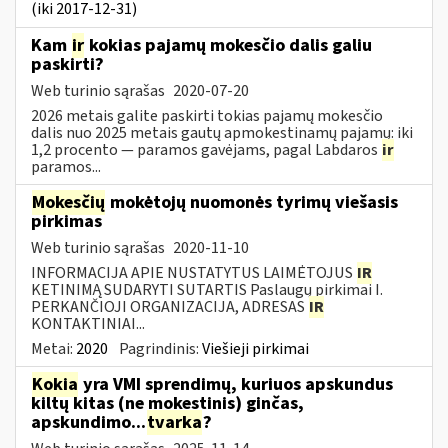
(iki 2017-12-31)
Kam
ir
kokias pajamų mokesčio dalis galiu
paskirti?
Web turinio sąrašas
2020-07-20
2026 metais galite paskirti tokias pajamų mokesčio
dalis nuo 2025 metais gautų apmokestinamų pajamų: iki
1,2 procento — paramos gavėjams, pagal Labdaros
ir
paramos...
Mokesčių
mokėtojų nuomonės tyrimų viešasis
pirkimas
Web turinio sąrašas
2020-11-10
INFORMACIJA APIE NUSTATYTUS LAIMĖTOJUS
IR
KETINIMĄ SUDARYTI SUTARTIS Paslaugų pirkimai I.
PERKANČIOJI ORGANIZACIJA, ADRESAS
IR
KONTAKTINIAI...
Metai:
2020
Pagrindinis:
Viešieji pirkimai
Kokia
yra VMI sprendimų, kuriuos apskundus
kiltų kitas (ne mokestinis) ginčas,
apskundimo...
tvarka
?