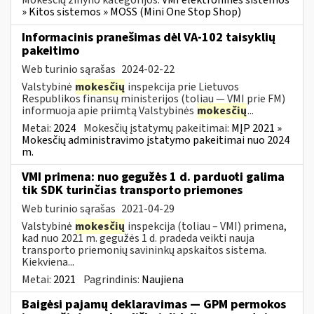
Mokesčių žinyno kategorijos:
VMI elektroninės sistemos
» Kitos sistemos » MOSS (Mini One Stop Shop)
Informacinis pranešimas dėl VA-102 taisyklių
pakeitimo
Web turinio sąrašas
2024-02-22
Valstybinė
mokesčių
inspekcija prie Lietuvos
Respublikos finansų ministerijos (toliau ― VMI prie FM)
informuoja apie priimtą Valstybinės
mokesčių
...
Metai:
2024
Mokesčių įstatymų pakeitimai:
MĮP 2021 »
Mokesčių administravimo įstatymo pakeitimai nuo 2024
m.
VMI primena: nuo gegužės 1 d. parduoti galima
tik SDK turinčias transporto priemones
Web turinio sąrašas
2021-04-29
Valstybinė
mokesčių
inspekcija (toliau – VMI) primena,
kad nuo 2021 m. gegužės 1 d. pradeda veikti nauja
transporto priemonių savininkų apskaitos sistema.
Kiekviena...
Metai:
2021
Pagrindinis:
Naujiena
Baigėsi pajamų deklaravimas — GPM permokos