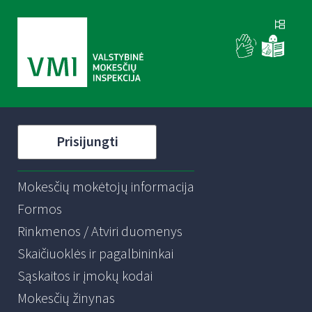
Prisijungti
Mokesčių mokėtojų informacija
Formos
Rinkmenos / Atviri duomenys
Skaičiuoklės ir pagalbininkai
Sąskaitos ir įmokų kodai
Mokesčių žinynas