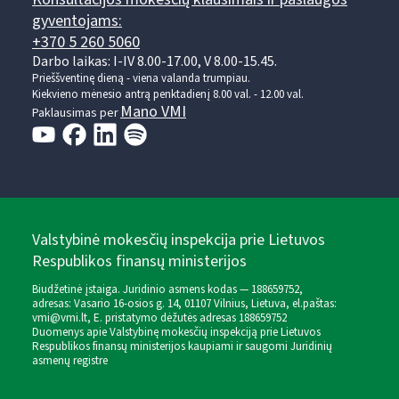
gyventojams:
+370 5 260 5060
Darbo laikas: I-IV 8.00-17.00, V 8.00-15.45.
Prieššventinę dieną - viena valanda trumpiau.
Kiekvieno mėnesio antrą penktadienį 8.00 val. - 12.00 val.
Mano VMI
Paklausimas per
Valstybinė mokesčių inspekcija prie Lietuvos
Respublikos finansų ministerijos
Biudžetinė įstaiga. Juridinio asmens kodas — 188659752,
adresas: Vasario 16-osios g. 14, 01107 Vilnius, Lietuva, el.paštas:
vmi@vmi.lt
, E. pristatymo dėžutės adresas 188659752
Duomenys apie Valstybinę mokesčių inspekciją prie Lietuvos
Respublikos finansų ministerijos kaupiami ir saugomi Juridinių
asmenų registre