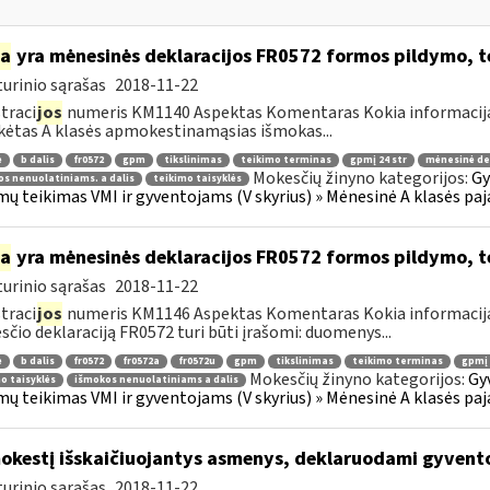
ia
yra mėnesinės deklaracijos FR0572 formos pildymo, 
urinio sąrašas
2018-11-22
traci
jos
numeris KM1140 Aspektas Komentaras Kokia informacija y
ėtas A klasės apmokestinamąsias išmokas...
ė
b dalis
fr0572
gpm
tikslinimas
teikimo terminas
gpmį 24 str
mėnesinė de
Mokesčių žinyno kategorijos:
Gy
s nenuolatiniams. a dalis
teikimo taisyklės
ų teikimas VMI ir gyventojams (V skyrius) » Mėnesinė A klasės paj
ia
yra mėnesinės deklaracijos FR0572 formos pildymo, 
urinio sąrašas
2018-11-22
traci
jos
numeris KM1146 Aspektas Komentaras Kokia informacija 
čio deklaraciją FR0572 turi būti įrašomi: duomenys...
ė
b dalis
fr0572
fr0572a
fr0572u
gpm
tikslinimas
teikimo terminas
gpmį 
Mokesčių žinyno kategorijos:
Gy
o taisyklės
išmokos nenuolatiniams a dalis
ų teikimas VMI ir gyventojams (V skyrius) » Mėnesinė A klasės paj
kestį išskaičiuojantys asmenys, deklaruodami gyven
urinio sąrašas
2018-11-22