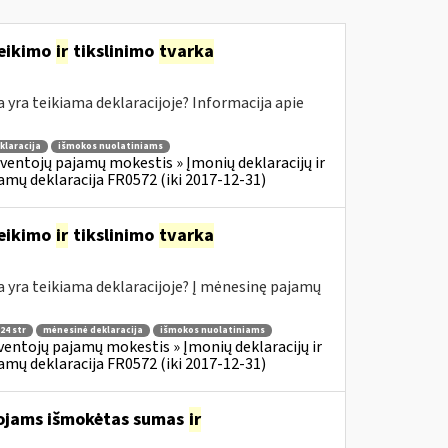
teikimo
ir
tikslinimo
tvarka
ra teikiama deklaracijoje? Informacija apie
klaracija
išmokos nuolatiniams
ventojų pajamų mokestis » Įmonių deklaracijų ir
amų deklaracija FR0572 (iki 2017-12-31)
teikimo
ir
tikslinimo
tvarka
yra teikiama deklaracijoje? Į mėnesinę pajamų
24 str
mėnesinė deklaracija
išmokos nuolatiniams
ventojų pajamų mokestis » Įmonių deklaracijų ir
amų deklaracija FR0572 (iki 2017-12-31)
tojams išmokėtas sumas
ir