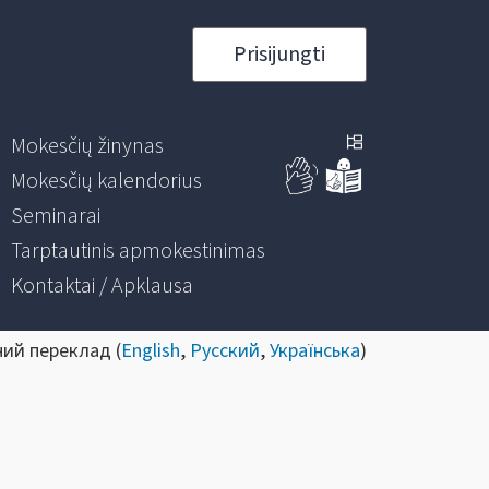
Prisijungti
Mokesčių žinynas
Mokesčių kalendorius
Seminarai
Tarptautinis apmokestinimas
Kontaktai / Apklausa
ний переклад (
English
,
Русский
,
Українська
)