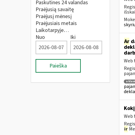
Paskutines 24 valandas
Regis
Praėjusią savaitę
išska
Praėjusį mėnesį
Mokes
Praėjusiais metais
skyri
Laikotarpyje…
Nuo
Iki
Ar
da
dekl
darb
Web t
Paieška
Regis
pajam
a klas
pajam
dekla
Kok
Web t
Regis
ir
Met