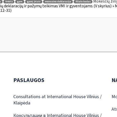
Mokesčių žin
s
fr0572
gpm
gpmį 24 str
mėnesinė deklaracija
filialo kodas
ų deklaracijų ir pažymų teikimas VMI ir gyventojams (V skyrius) » 
12-31)
PASLAUGOS
N
Consultations at International House Vilnius /
Mo
Klaipėda
At
Консультации в International House Vilnius /