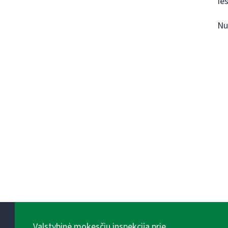
Ie
Nu
Valstybinė mokesčių inspekcija prie