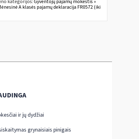
yno kategorijos:
Gyventojų pajamų mokestis »
Mėnesinė A klasės pajamų deklaracija FR0572 (iki
AUDINGA
kesčiai ir jų dydžiai
siskaitymas grynaisiais pinigais