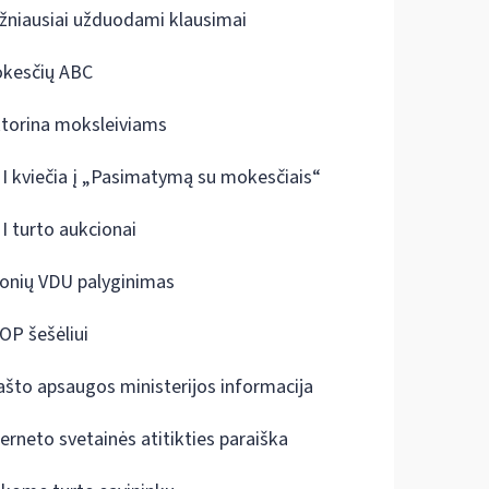
žniausiai užduodami klausimai
kesčių ABC
ktorina moksleiviams
I kviečia į „Pasimatymą su mokesčiais“
I turto aukcionai
onių VDU palyginimas
OP šešėliui
ašto apsaugos ministerijos informacija
terneto svetainės atitikties paraiška