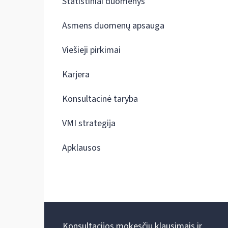
Statistiniai duomenys
Asmens duomenų apsauga
Viešieji pirkimai
Karjera
Konsultacinė taryba
VMI strategija
Apklausos
Konsultacijos mokesčių klausimais ir