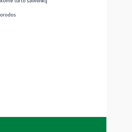
škome turto savininkų
orodos