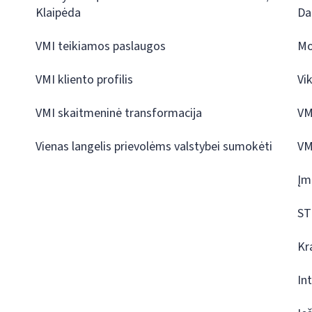
Klaipėda
Da
VMI teikiamos paslaugos
Mo
VMI kliento profilis
Vi
VMI skaitmeninė transformacija
VM
Vienas langelis prievolėms valstybei sumokėti
VM
Įm
ST
Kr
In