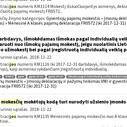
traci
jos
numeris KM1114 Mokestį išskaičiuojantys asmenys, dek
ičiuotą pajamų mokestį FR0572...
čių žinyno kategorijos:
Gyventojų pajamų mokestis » Įmonių dekla
us) » Mėnesinė A klasės pajamų deklaracija FR0572 (iki 2017-12-31)
rbdavys, išmokėdamas išmokas pagal individualią veikl
aruoti nuo išmokų pajamų mokestį, jeigu nuolatinis Lie
o užmokestį bei pagal įregistruotą individualią veiklą 
urinio sąrašas
2018-11-22
traci
jos
numeris KM1116 Iki 2017-12-31 darbdavys, išmokėdamas d
as), kaip asmeniui vykdančiam įregistruotą individualią...
ė
fr0572
gpm
gpmį 22 str
gpmį 24 str
išmoka pagal individualią veiklą darbuotoju
ų mokestis » Įmonių deklaracijų ir pažymų teikimas VMI ir gyvent
racija FR0572 (iki 2017-12-31)
į
mokesčių
mokėtojų kodą turi nurodyti užsienio įmonės f
urinio sąrašas
2018-11-22
traci
jos
numeris KM1135 Mėnesinės pajamų mokesčio nuo A klasė
inė...