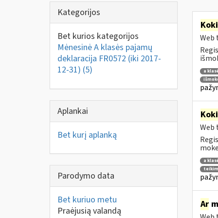
Kategorijos
Kok
Bet kurios kategorijos
Web t
Mėnesinė A klasės pajamų
Regis
deklaracija FR0572 (iki 2017-
išmok
12-31)
(5)
a klas
išmoko
pažym
Aplankai
Kok
Web t
Bet kurį aplanką
Regis
mokes
a klas
teikim
Parodymo data
pažym
Bet kuriuo metu
Ar
mo
Praėjusią valandą
Web t