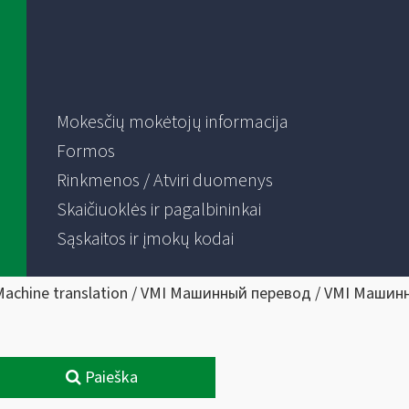
Mokesčių mokėtojų informacija
Formos
Rinkmenos / Atviri duomenys
Skaičiuoklės ir pagalbininkai
Sąskaitos ir įmokų kodai
Machine translation / VMI Машинный перевод / VMI Машин
Paieška