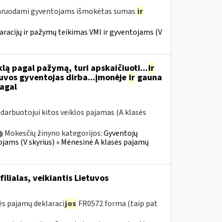
laruodami gyventojams išmokėtas sumas
ir
racijų ir pažymų teikimas VMI ir gyventojams (V
ą pagal pažymą, turi apskaičiuoti...
ir
tuvos gyventojas dirba...įmonėje
ir
gauna
pagal
arbuotojui kitos veiklos pajamas (A klasės
Mokesčių žinyno kategorijos:
Gyventojų
ojams (V skyrius) » Mėnesinė A klasės pajamų
ilialas, veikiantis Lietuvos
s pajamų deklaraci
jos
FR0572 forma (taip pat