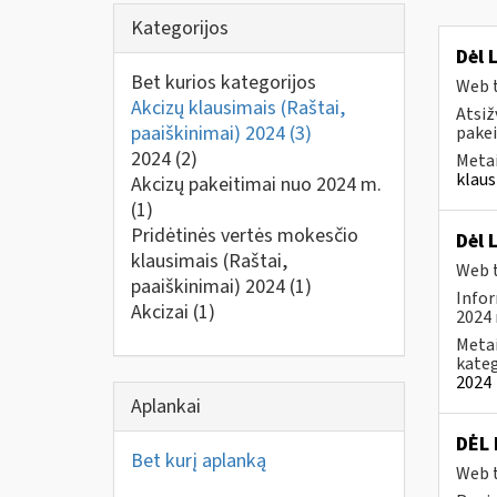
Kategorijos
Dėl 
Bet kurios kategorijos
Web t
Akcizų klausimais (Raštai,
Atsiž
paaiškinimai) 2024
(3)
pakei
2024
(2)
Metai
klaus
Akcizų pakeitimai nuo 2024 m.
(1)
Pridėtinės vertės mokesčio
Dėl 
klausimais (Raštai,
Web t
paaiškinimai) 2024
(1)
Infor
Akcizai
(1)
2024 
Metai
kateg
2024
Aplankai
DĖL
Bet kurį aplanką
Web t