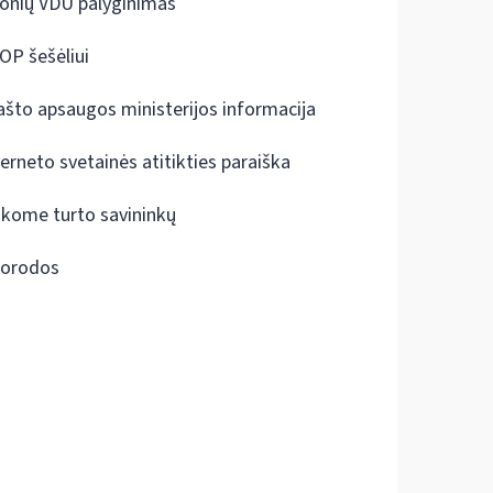
onių VDU palyginimas
OP šešėliui
ašto apsaugos ministerijos informacija
terneto svetainės atitikties paraiška
škome turto savininkų
orodos