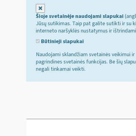
Uždaryti
Šioje svetainėje naudojami slapukai
(angl
Jūsų sutikimas. Taip pat galite sutikti ir s
interneto naršyklės nustatymus ir ištrindam
Būtinieji slapukai
Naudojami sklandžiam svetainės veikimui ir 
pagrindines svetainės funkcijas. Be šių slap
negali tinkamai veikti.