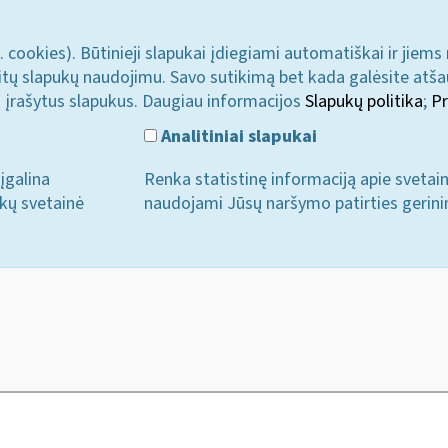
. cookies). Būtinieji slapukai įdiegiami automatiškai ir jiems
u kitų slapukų naudojimu. Savo sutikimą bet kada galėsite atš
i įrašytus slapukus. Daugiau informacijos
Slapukų politika
;
Pr
Analitiniai slapukai
įgalina
Renka statistinę informaciją apie svetai
ukų svetainė
naudojami Jūsų naršymo patirties gerini