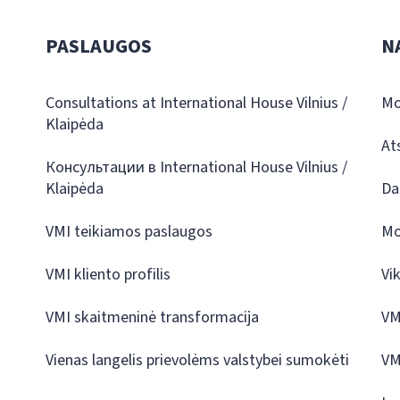
PASLAUGOS
N
Consultations at International House Vilnius /
Mo
Klaipėda
At
Консультации в International House Vilnius /
Klaipėda
Da
VMI teikiamos paslaugos
Mo
VMI kliento profilis
Vi
VMI skaitmeninė transformacija
VM
Vienas langelis prievolėms valstybei sumokėti
VM