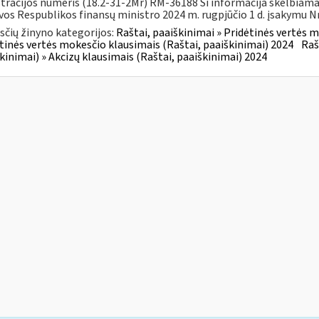
tracijos numeris (18.2-31-2Mr) RM-36188 Ši informacija skelbiam
vos Respublikos finansų ministro 2024 m. rugpjūčio 1 d. įsakymu Nr.
čių žinyno kategorijos:
Raštai, paaiškinimai » Pridėtinės vertės m
tinės vertės mokesčio klausimais (Raštai, paaiškinimai) 2024
Raš
kinimai) » Akcizų klausimais (Raštai, paaiškinimai) 2024