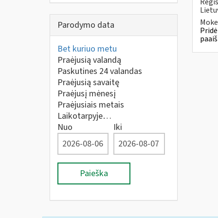
Regis
Lietu
Mokes
Parodymo data
Pridė
paaiš
Bet kuriuo metu
Praėjusią valandą
Paskutines 24 valandas
Praėjusią savaitę
Praėjusį mėnesį
Praėjusiais metais
Laikotarpyje…
Nuo
Iki
Paieška