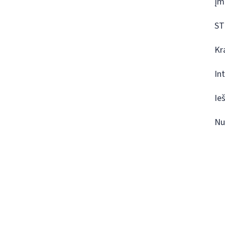
Įm
ST
Kr
In
Ie
Nu