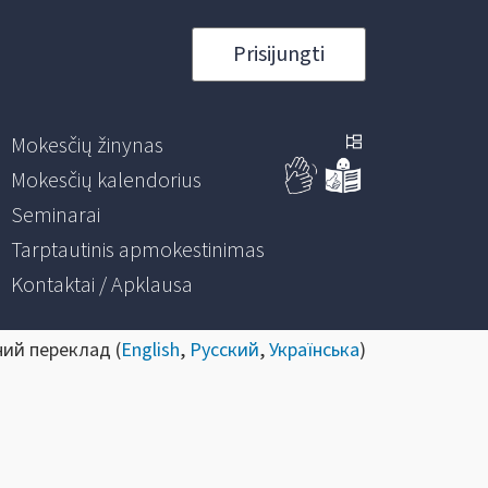
Prisijungti
Mokesčių žinynas
Mokesčių kalendorius
Seminarai
Tarptautinis apmokestinimas
Kontaktai / Apklausa
ний переклад (
English
,
Русский
,
Українська
)