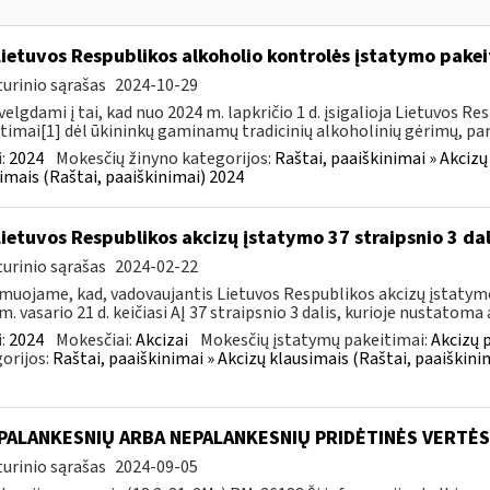
Lietuvos Respublikos alkoholio kontrolės įstatymo pakeit
urinio sąrašas
2024-10-29
velgdami į tai, kad nuo 2024 m. lapkričio 1 d. įsigalioja Lietuvos 
timai[1] dėl ūkininkų gaminamų tradicinių alkoholinių gėrimų, pa
:
2024
Mokesčių žinyno kategorijos:
Raštai, paaiškinimai » Akcizų
imais (Raštai, paaiškinimai) 2024
Lietuvos Respublikos akcizų įstatymo 37 straipsnio 3 da
urinio sąrašas
2024-02-22
muojame, kad, vadovaujantis Lietuvos Respublikos akcizų įstatymo 
m. vasario 21 d. keičiasi AĮ 37 straipsnio 3 dalis, kurioje nustatoma a
:
2024
Mokesčiai:
Akcizai
Mokesčių įstatymų pakeitimai:
Akcizų 
orijos:
Raštai, paaiškinimai » Akcizų klausimais (Raštai, paaiškini
 PALANKESNIŲ ARBA NEPALANKESNIŲ PRIDĖTINĖS VERTĖ
urinio sąrašas
2024-09-05