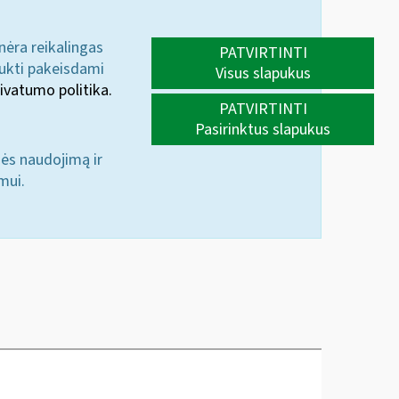
 nėra reikalingas
PATVIRTINTI
aukti pakeisdami
Visus slapukus
ivatumo politika.
PATVIRTINTI
Pasirinktus slapukus
nės naudojimą ir
mui.