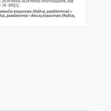
a: 2024 metai 2024 metai Informuojame, kad
 1K-265[1]...
okesčio klausimais (Raštai, paaiškinimai) »
tai, paaiškinimai » Akcizų klausimais (Raštai,