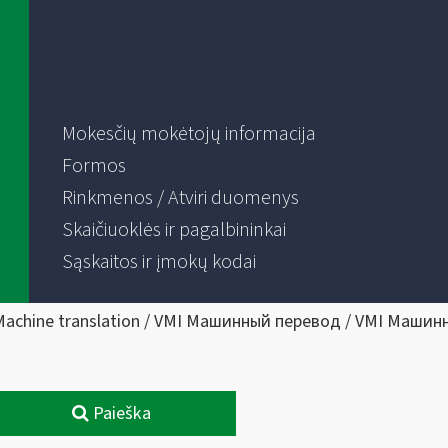
Mokesčių mokėtojų informacija
Formos
Rinkmenos / Atviri duomenys
Skaičiuoklės ir pagalbininkai
Sąskaitos ir įmokų kodai
Machine translation / VMI Машинный перевод / VMI Машин
Paieška