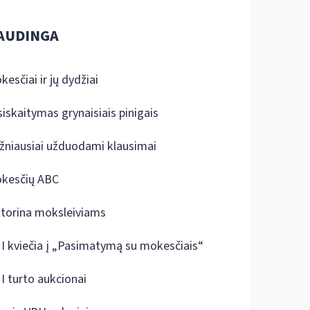
AUDINGA
kesčiai ir jų dydžiai
siskaitymas grynaisiais pinigais
žniausiai užduodami klausimai
kesčių ABC
ktorina moksleiviams
I kviečia į „Pasimatymą su mokesčiais“
I turto aukcionai