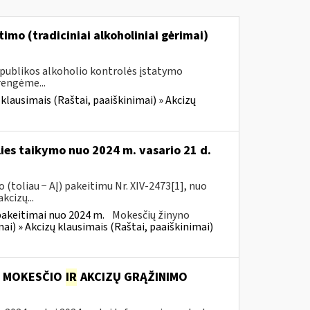
imo (tradiciniai alkoholiniai gėrimai)
Respublikos alkoholio kontrolės įstatymo
rengėme...
 klausimais (Raštai, paaiškinimai) » Akcizų
lies taikymo nuo 2024 m. vasario 21 d.
(toliau − AĮ) pakeitimu Nr. XIV-2473[1], nuo
kcizų...
pakeitimai nuo 2024 m.
Mokesčių žinyno
mai) » Akcizų klausimais (Raštai, paaiškinimai)
S MOKESČIO
IR
AKCIZŲ GRĄŽINIMO