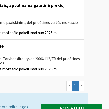
iais, apvalinama galutinė prekių
me paaiškinimą dėl pridėtinės vertės mokesčio
ės mokesčio pakeitimai nuo 2025 m.
se
8 d. Tarybos direktyvos 2006/112/EB dėl pridėtinės
s...
ės mokesčio pakeitimai nuo 2025 m.
1
 nėra reikalingas
PATVIRTINTI