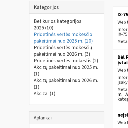
Kategorijos
IX-7
Bet kurios kategorijos
Web t
2025
(10)
Infor
Pridėtinės vertės mokesčio
IX-7
pakeitimai nuo 2025 m.
(10)
Metai
Pridėtinės vertės mokesčių
pakeitimai nuo 2026 m.
(3)
Dėl 
Pridėtinės vertės mokestis
(2)
įsta
Akcizų pakeitimai nuo 2025 m.
Web t
(1)
Infor
Akcizų pakeitimai nuo 2026 m.
Įsaky
(1)
Metai
Akcizai
(1)
m.
A
kateg
neįs
Aplankai
Web t