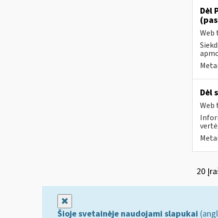
Dėl 
(pas
Web t
Siekd
apmok
Metai
Dėl 
Web t
Infor
vertė
Metai
20 Įra
Uždaryti
Šioje svetainėje naudojami slapukai
(angl