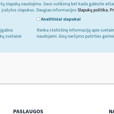
u kitų slapukų naudojimu. Savo sutikimą bet kada galėsite atš
i įrašytus slapukus. Daugiau informacijos
Slapukų politika
;
Pr
Analitiniai slapukai
įgalina
Renka statistinę informaciją apie svetai
ukų svetainė
naudojami Jūsų naršymo patirties gerini
PASLAUGOS
N