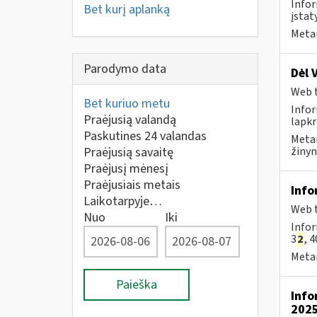
Infor
Bet kurį aplanką
įstat
Metai
Parodymo data
Dėl 
Web t
Bet kuriuo metu
Infor
Praėjusią valandą
lapkr
Paskutines 24 valandas
Metai
Praėjusią savaitę
žinyn
Praėjusį mėnesį
Praėjusiais metais
Info
Laikotarpyje…
Web t
Nuo
Iki
Infor
3
2
, 4
Metai
Paieška
Info
2025