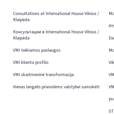
Consultations at International House Vilnius /
Mo
Klaipėda
At
Консультации в International House Vilnius /
Klaipėda
Da
VMI teikiamos paslaugos
Mo
VMI kliento profilis
Vi
VMI skaitmeninė transformacija
VM
Vienas langelis prievolėms valstybei sumokėti
VM
Įm
ST