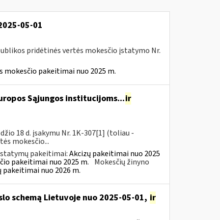
 2025-05-01
ublikos pridėtinės vertės mokesčio įstatymo Nr.
ės mokesčio pakeitimai nuo 2025 m.
ropos Sąjungos institucijoms...
ir
io 18 d. įsakymu Nr. 1K-307[1] (toliau -
rtės mokesčio...
įstatymų pakeitimai:
Akcizų pakeitimai nuo 2025
čio pakeitimai nuo 2025 m.
Mokesčių žinyno
ų pakeitimai nuo 2026 m.
rslo schemą Lietuvoje nuo 2025-05-01,
ir