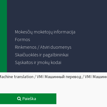
Mokesčių mokėtojų informacija
Formos
Rinkmenos / Atviri duomenys
Skaičiuoklės ir pagalbininkai
Sąskaitos ir įmokų kodai
Machine translation / VMI Машинный перевод / VMI Машин
Paieška