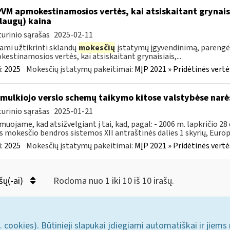
PVM apmokestinamosios vertės, kai atsiskaitant grynais
laugų) kaina
urinio sąrašas
2025-02-11
ami užtikrinti sklandų
mokesčių
įstatymų įgyvendinimą, parengė
estinamosios vertės, kai atsiskaitant grynaisiais,...
:
2025
Mokesčių įstatymų pakeitimai:
MĮP 2021 » Pridėtinės vert
smulkiojo verslo schemų taikymo kitose valstybėse narė
urinio sąrašas
2025-01-21
muojame, kad atsižvelgiant į tai, kad, pagal: - 2006 m. lapkričio 2
s mokesčio bendros sistemos XII antraštinės dalies 1 skyrių, Europo
:
2025
Mokesčių įstatymų pakeitimai:
MĮP 2021 » Pridėtinės vert
šų(-ai)
Rodoma nuo 1 iki 10 iš 10 irašų.
. cookies). Būtinieji slapukai įdiegiami automatiškai ir jiems