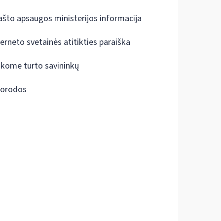
ašto apsaugos ministerijos informacija
terneto svetainės atitikties paraiška
škome turto savininkų
orodos