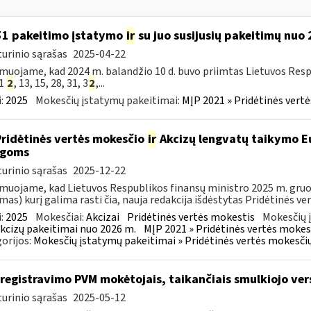
51 pakeitimo įstatymo
ir
su juo susijusių pakeitimų nuo
urinio sąrašas
2025-04-22
muojame, kad 2024 m. balandžio 10 d. buvo priimtas Lietuvos Resp
51
2
, 13, 15, 28, 31, 3
2
,...
:
2025
Mokesčių įstatymų pakeitimai:
MĮP 2021 » Pridėtinės vert
Pridėtinės vertės mokesčio
ir
Akcizų lengvatų taikymo Eu
igoms
urinio sąrašas
2025-12-22
muojame, kad Lietuvos Respublikos finansų ministro 2025 m. gruodž
mas) kurį galima rasti čia, nauja redakcija išdėstytas Pridėtinės ve
:
2025
Mokesčiai:
Akcizai
Pridėtinės vertės mokestis
Mokesčių 
kcizų pakeitimai nuo 2026 m.
MĮP 2021 » Pridėtinės vertės mokes
orijos:
Mokesčių įstatymų pakeitimai » Pridėtinės vertės mokesči
iregistravimo PVM mokėtojais, taikančiais smulkiojo ve
urinio sąrašas
2025-05-12