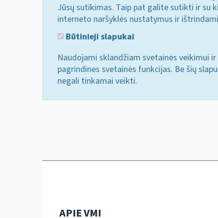
Jūsų sutikimas. Taip pat galite sutikti ir s
interneto naršyklės nustatymus ir ištrindam
Būtinieji slapukai
Naudojami sklandžiam svetainės veikimui ir 
pagrindines svetainės funkcijas. Be šių slap
negali tinkamai veikti.
APIE VMI