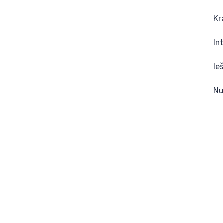
Kr
In
Ie
Nu