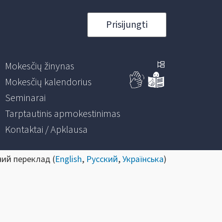
Prisijungti
Mokesčių žinynas
Mokesčių kalendorius
Seminarai
Tarptautinis apmokestinimas
Kontaktai / Apklausa
ний переклад (
English
,
Русский
,
Українська
)