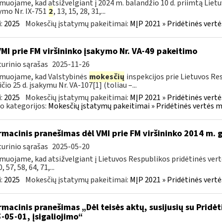
muojame, kad atsižvelgiant į 2024 m. balandžio 10 d. priimtą Liet
ymo Nr. IX-751
2
, 13, 15, 28, 31,...
:
2025
Mokesčių įstatymų pakeitimai:
MĮP 2021 » Pridėtinės vert
VMI prie FM viršininko įsakymo Nr. VA-49 pakeitimo
urinio sąrašas
2025-11-26
muojame, kad Valstybinės
mokesčių
inspekcijos prie Lietuvos Re
ičio 25 d. įsakymu Nr. VA-107[1] (toliau –...
:
2025
Mokesčių įstatymų pakeitimai:
MĮP 2021 » Pridėtinės vert
o kategorijos:
Mokesčių įstatymų pakeitimai » Pridėtinės vertės 
rmacinis pranešimas dėl VMI prie FM viršininko 2014 m.
urinio sąrašas
2025-05-20
muojame, kad atsižvelgiant į Lietuvos Respublikos pridėtinės ver
0, 57, 58, 64, 71,...
:
2025
Mokesčių įstatymų pakeitimai:
MĮP 2021 » Pridėtinės vert
rmacinis pranešimas „Dėl teisės aktų, susijusių su Pridė
-05-01, įsigaliojimo“