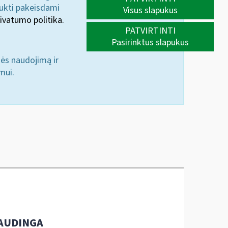
aukti pakeisdami
Visus slapukus
ivatumo politika.
PATVIRTINTI
Pasirinktus slapukus
nės naudojimą ir
mui.
AUDINGA