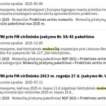
urinio sąrašas
2025-05-06
muojame, kad atsižvelgiant į Europos Sąjungos mastu priimtus tei
lizuota smulkiajam verslui skirta apmokestinimo pridėtinės...
:
2025
Mokesčiai:
Pridėtinės vertės mokestis
Mokesčių įstatymų
čio pakeitimai nuo 2025 m.
VMI prie FM viršininko įsakymo Nr. VA-43 pakeitimo
urinio sąrašas
2025-12-05
muojame, kad Valstybinės
mokesčių
inspekcijos prie Lietuvos Re
žio 4 d. įsakymu Nr. VA-117 „Dėl Valstybinės...
:
2025
Mokesčių įstatymų pakeitimai:
MĮP 2021 » Pridėtinės vert
o kategorijos:
Mokesčių įstatymų pakeitimai » Pridėtinės vertės 
VMI prie FM viršininko 2013 m. rugsėjo 27 d. įsakymo Nr.
urinio sąrašas
2025-07-11
muojame, kad nuo 2025 m. liepos 11 d. įsigaliojo Valstybinės
moke
sų ministerijos viršininko 2025 m. liepos 10 d....
:
2025
Mokesčių įstatymų pakeitimai:
MĮP 2021 » Pridėtinės vert