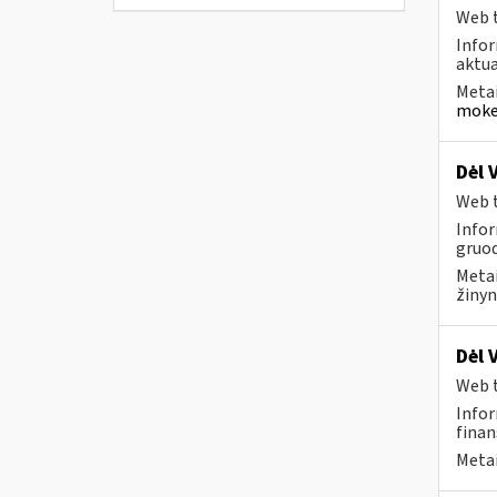
Web t
Infor
aktua
Metai
mokes
Dėl 
Web t
Infor
gruod
Metai
žinyn
Dėl 
Web t
Infor
finan
Metai