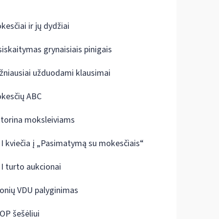
kesčiai ir jų dydžiai
siskaitymas grynaisiais pinigais
žniausiai užduodami klausimai
kesčių ABC
ktorina moksleiviams
I kviečia į „Pasimatymą su mokesčiais“
I turto aukcionai
onių VDU palyginimas
OP šešėliui