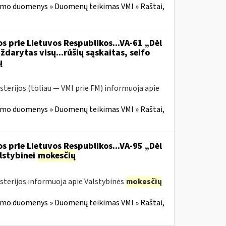
imo duomenys » Duomenų teikimas VMI » Raštai,
s prie Lietuvos Respublikos...VA-61 „Dėl
ždarytas visų...rūšių sąskaitas, seifo
ų
sterijos (toliau — VMI prie FM) informuoja apie
imo duomenys » Duomenų teikimas VMI » Raštai,
s prie Lietuvos Respublikos...VA-95 „Dėl
lstybinei
mokesčių
isterijos informuoja apie Valstybinės
mokesčių
imo duomenys » Duomenų teikimas VMI » Raštai,