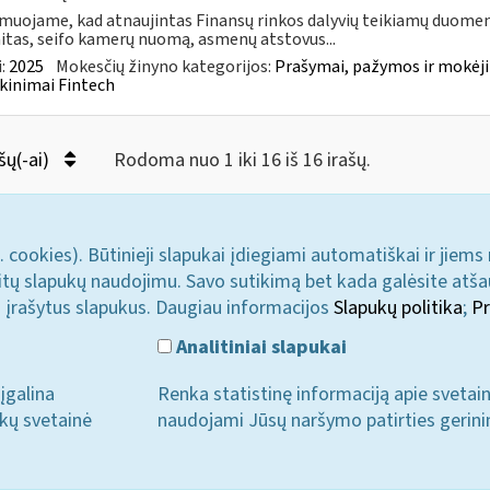
muojame, kad atnaujintas Finansų rinkos dalyvių teikiamų duomen
itas, seifo kamerų nuomą, asmenų atstovus...
:
2025
Mokesčių žinyno kategorijos:
Prašymai, pažymos ir mokėj
kinimai Fintech
šų(-ai)
Rodoma nuo 1 iki 16 iš 16 irašų.
. cookies). Būtinieji slapukai įdiegiami automatiškai ir jiems
u kitų slapukų naudojimu. Savo sutikimą bet kada galėsite atš
i įrašytus slapukus. Daugiau informacijos
Slapukų politika
;
Pr
Analitiniai slapukai
įgalina
Renka statistinę informaciją apie svetai
ukų svetainė
naudojami Jūsų naršymo patirties gerini