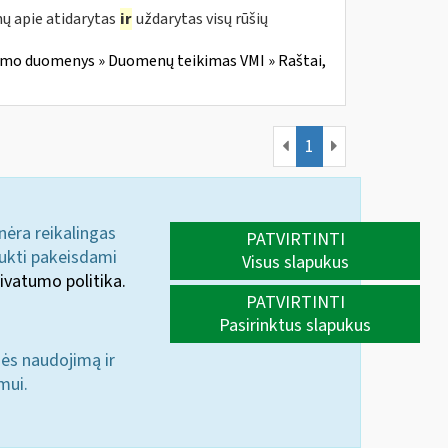
ų apie atidarytas
ir
uždarytas visų rūšių
imo duomenys » Duomenų teikimas VMI » Raštai,
1
 nėra reikalingas
PATVIRTINTI
aukti pakeisdami
Visus slapukus
ivatumo politika.
PATVIRTINTI
Pasirinktus slapukus
nės naudojimą ir
mui.