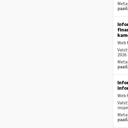
Metai
paaiš
Info
fina
kam
Web t
Valst
2026 
Metai
paaiš
Info
info
Web t
Valst
inspe
Metai
paaiš