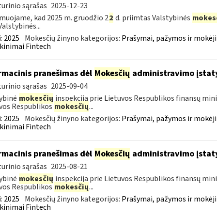
urinio sąrašas
2025-12-23
muojame, kad 2025 m. gruodžio 2
2
d. priimtas Valstybinės
mokes
Valstybinės...
:
2025
Mokesčių žinyno kategorijos:
Prašymai, pažymos ir mokėj
kinimai Fintech
rmacinis pranešimas dėl
Mokesčių
administravimo įstat
urinio sąrašas
2025-09-04
ybinė
mokesčių
inspekcija prie Lietuvos Respublikos finansų mini
vos Respublikos
mokesčių
...
:
2025
Mokesčių žinyno kategorijos:
Prašymai, pažymos ir mokėj
kinimai Fintech
rmacinis pranešimas dėl
Mokesčių
administravimo įstat
urinio sąrašas
2025-08-21
ybinė
mokesčių
inspekcija prie Lietuvos Respublikos finansų mini
vos Respublikos
mokesčių
...
:
2025
Mokesčių žinyno kategorijos:
Prašymai, pažymos ir mokėj
kinimai Fintech