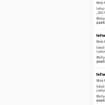
Web t
Infor
„Dėl 
Metai
paaiš
Info
Web t
Valst
Lietu
Metai
paaiš
Info
Web t
Valst
Lietu
Metai
paaiš