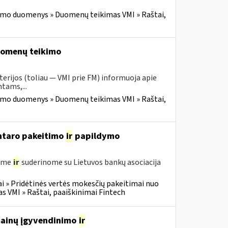
imo duomenys » Duomenų teikimas VMI » Raštai,
duomenų teikimo
erijos (toliau — VMI prie FM) informuoja apie
tams,...
imo duomenys » Duomenų teikimas VMI » Raštai,
entaro pakeitimo
ir
papildymo
gėme
ir
suderinome su Lietuvos bankų asociacija
i » Pridėtinės vertės mokesčių pakeitimai nuo
VMI » Raštai, paaiškinimai Fintech
 mainų įgyvendinimo
ir