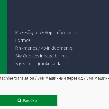
Mokesčių mokėtojų informacija
Formos
Rinkmenos / Atviri duomenys
Skaičiuoklės ir pagalbininkai
Sąskaitos ir įmokų kodai
Machine translation / VMI Машинный перевод / VMI Машин
Paieška