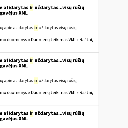
ie atidarytas
ir
uždarytas...visų rūšių
gavėjus XML
ų apie atidarytas
ir
uždarytas visų rūšių
imo duomenys » Duomenų teikimas VMI » Raštai,
ie atidarytas
ir
uždarytas...visų rūšių
gavėjus XML
ų apie atidarytas
ir
uždarytas visų rūšių
imo duomenys » Duomenų teikimas VMI » Raštai,
ie atidarytas
ir
uždarytas...visų rūšių
gavėjus XML