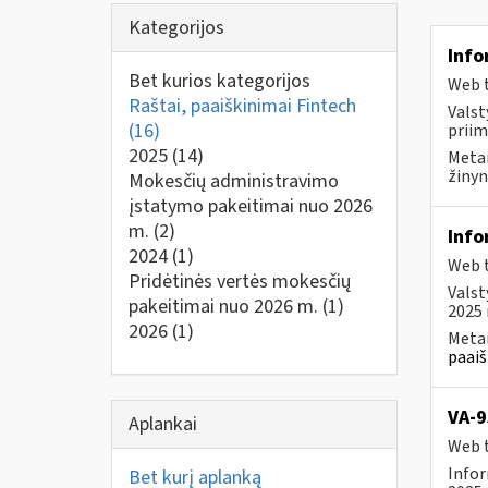
Kategorijos
Info
Bet kurios kategorijos
Web t
Raštai, paaiškinimai Fintech
Valst
(16)
priim
2025
(14)
Metai
žinyn
Mokesčių administravimo
įstatymo pakeitimai nuo 2026
m.
(2)
Info
2024
(1)
Web t
Pridėtinės vertės mokesčių
Valst
pakeitimai nuo 2026 m.
(1)
2025 
2026
(1)
Metai
paaiš
VA-9
Aplankai
Web t
Infor
Bet kurį aplanką