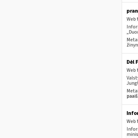
pran
Web t
Infor
„Duom
Metai
žinyn
Dėl 
Web t
Valst
Jungt
Metai
paaiš
Info
Web t
Infor
minis