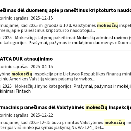
ešimas dėl duomenų apie praneštinus kriptoturto naudo
urinio sąrašas
2025-12-15
muojame, kad 2025 m. gruodžio 10 d. Valstybinės
mokesčių
inspek
enų apie praneštinus kriptoturto naudotojus...
:
2025
Mokesčių įstatymų pakeitimai:
Mokesčių administravimo į
o kategorijos:
Prašymai, pažymos ir mokėjimo duomenys » Duomenų
FATCA DUK atnaujinimo
urinio sąrašas
2025-04-15
ybinė
mokesčių
inspekcija prie Lietuvos Respublikos finansų minis
inių Amerikos Valstijų vidaus pajamų tarnybos...
:
2025
Mokesčių žinyno kategorijos:
Prašymai, pažymos ir mokėj
kinimai Fintech
rmacinis pranešimas dėl Valstybinės
mokesčių
inspekcij
urinio sąrašas
2025-12-22
muojame, kad 2025-12-15 buvo priimtas Valstybinės
mokesčių
in
terijos viršininko įsakymas įsakymą Nr. VA-124 „Dėl...