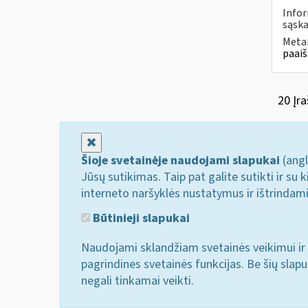
Infor
sąska
Metai
paaiš
20 Įra
Uždaryti
Šioje svetainėje naudojami slapukai
(angl
Jūsų sutikimas. Taip pat galite sutikti ir s
interneto naršyklės nustatymus ir ištrindam
Būtinieji slapukai
Naudojami sklandžiam svetainės veikimui ir 
pagrindines svetainės funkcijas. Be šių slap
negali tinkamai veikti.