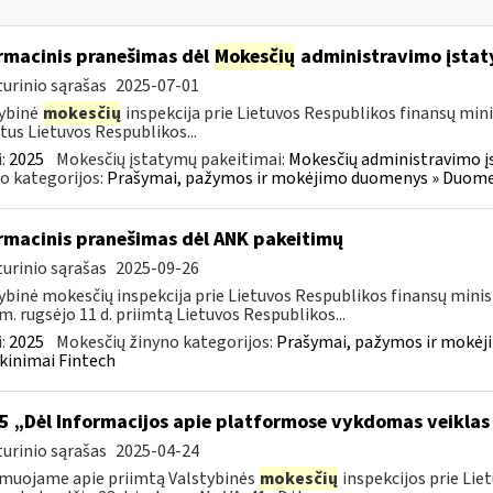
rmacinis pranešimas dėl
Mokesčių
administravimo įstat
urinio sąrašas
2025-07-01
ybinė
mokesčių
inspekcija prie Lietuvos Respublikos finansų mini
tus Lietuvos Respublikos...
:
2025
Mokesčių įstatymų pakeitimai:
Mokesčių administravimo į
o kategorijos:
Prašymai, pažymos ir mokėjimo duomenys » Duomenų
rmacinis pranešimas dėl ANK pakeitimų
urinio sąrašas
2025-09-26
ybinė mokesčių inspekcija prie Lietuvos Respublikos finansų minis
m. rugsėjo 11 d. priimtą Lietuvos Respublikos...
:
2025
Mokesčių žinyno kategorijos:
Prašymai, pažymos ir mokėj
kinimai Fintech
5 „Dėl Informacijos apie platformose vykdomas veiklas
urinio sąrašas
2025-04-24
muojame apie priimtą Valstybinės
mokesčių
inspekcijos prie Lie