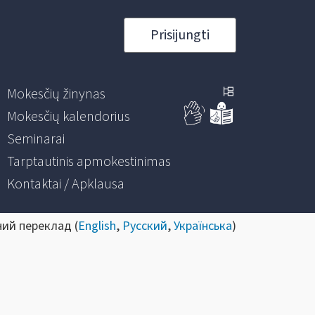
Prisijungti
Mokesčių žinynas
Mokesčių kalendorius
Seminarai
Tarptautinis apmokestinimas
Kontaktai / Apklausa
ний переклад (
English
,
Русский
,
Українська
)