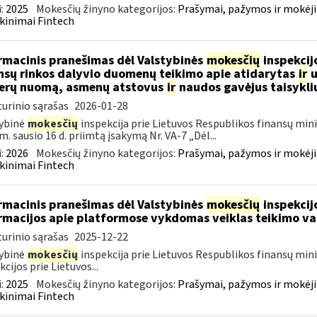
:
2025
Mokesčių žinyno kategorijos:
Prašymai, pažymos ir mokėj
kinimai Fintech
rmacinis pranešimas dėl Valstybinės
mokesčių
inspekcijo
nsų rinkos dalyvio duomenų teikimo apie atidarytas
ir
u
erų nuomą, asmenų atstovus
ir
naudos gavėjus taisykli
urinio sąrašas
2026-01-28
ybinė
mokesčių
inspekcija prie Lietuvos Respublikos finansų mini
m. sausio 16 d. priimtą įsakymą Nr. VA-7 „Dėl...
:
2026
Mokesčių žinyno kategorijos:
Prašymai, pažymos ir mokėj
kinimai Fintech
rmacinis pranešimas dėl Valstybinės
mokesčių
inspekcijo
rmacijos apie platformose vykdomas veiklas teikimo va
urinio sąrašas
2025-12-22
ybinė
mokesčių
inspekcija prie Lietuvos Respublikos finansų min
kcijos prie Lietuvos...
:
2025
Mokesčių žinyno kategorijos:
Prašymai, pažymos ir mokėj
kinimai Fintech