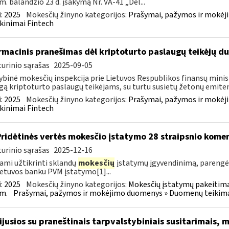
m. balandžio 23 d. įsakymą Nr. VA-41 „Dėl...
:
2025
Mokesčių žinyno kategorijos:
Prašymai, pažymos ir mokėj
kinimai Fintech
rmacinis pranešimas dėl kriptoturto paslaugų teikėjų 
urinio sąrašas
2025-09-05
ybinė mokesčių inspekcija prie Lietuvos Respublikos finansų minist
gą kriptoturto paslaugų teikėjams, su turtu susietų žetonų emiten
:
2025
Mokesčių žinyno kategorijos:
Prašymai, pažymos ir mokėj
kinimai Fintech
Pridėtinės vertės mokesčio įstatymo 28 straipsnio kom
urinio sąrašas
2025-12-16
ami užtikrinti sklandų
mokesčių
įstatymų įgyvendinimą, paren
ietuvos banku PVM įstatymo[1]...
:
2025
Mokesčių žinyno kategorijos:
Mokesčių įstatymų pakeitima
m.
Prašymai, pažymos ir mokėjimo duomenys » Duomenų teikimas 
sijusios su praneštinais tarpvalstybiniais susitarimais,