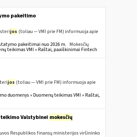
ymo pakeitimo
steri
jos
(toliau — VMI prie FM) informuoja apie
statymo pakeitimai nuo 2026 m.
Mokesčių
 teikimas VMI » Raštai, paaiškinimai Fintech
teri
jos
(toliau — VMI prie FM) informuoja apie
imo duomenys » Duomenų teikimas VMI » Raštai,
 teikimo Valstybinei
mokesčių
tuvos Respublikos finansų ministerijos viršininko