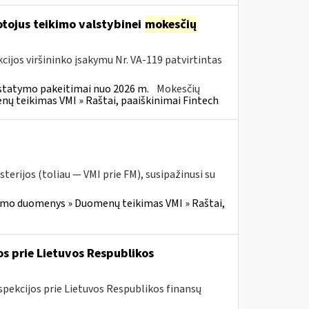
tojus teikimo valstybinei
mokesčių
cijos viršininko įsakymu Nr. VA-119 patvirtintas
statymo pakeitimai nuo 2026 m.
Mokesčių
 teikimas VMI » Raštai, paaiškinimai Fintech
terijos (toliau — VMI prie FM), susipažinusi su
imo duomenys » Duomenų teikimas VMI » Raštai,
os prie Lietuvos Respublikos
spekcijos prie Lietuvos Respublikos finansų