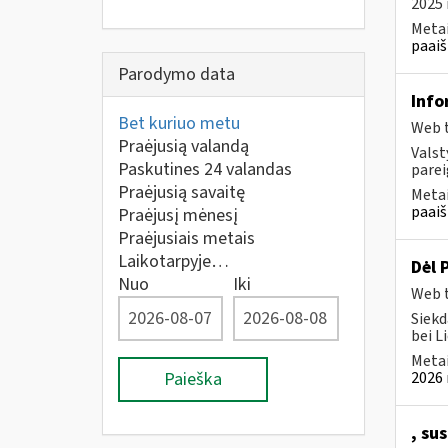
2025 
Metai
paaiš
Parodymo data
Info
Bet kuriuo metu
Web t
Praėjusią valandą
Valst
Paskutines 24 valandas
parei
Praėjusią savaitę
Metai
paaiš
Praėjusį mėnesį
Praėjusiais metais
Laikotarpyje…
Dėl 
Nuo
Iki
Web t
Siekd
bei L
Metai
Paieška
2026 
, su