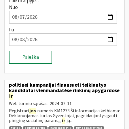
Laikotarpyje…
Nuo
Iki
Paieška
politinei kampanijai finansuoti teikiantys
kandidatai vienmandatėse rinkimų apygardose
ir
Web turinio sąrašas
2024-07-11
Registraci
jos
numeris KM1273 Ši informacija skelbiama:
Deklaruojamas turtas Gyventojai, pageidaujantys gauti
piniginę socialinę paramą,
ir
jų...
turtas
politinė partija
nario mokestis
turto deklaravimas