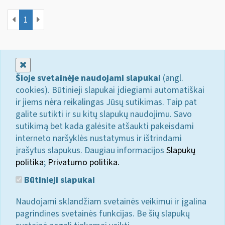
1
Uždaryti
Šioje svetainėje naudojami slapukai
(angl.
cookies). Būtinieji slapukai įdiegiami automatiškai
ir jiems nėra reikalingas Jūsų sutikimas. Taip pat
galite sutikti ir su kitų slapukų naudojimu. Savo
sutikimą bet kada galėsite atšaukti pakeisdami
interneto naršyklės nustatymus ir ištrindami
įrašytus slapukus. Daugiau informacijos
Slapukų
politika
;
Privatumo politika.
Būtinieji slapukai
Naudojami sklandžiam svetainės veikimui ir įgalina
pagrindines svetainės funkcijas. Be šių slapukų