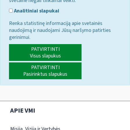
svetainė negali tinkamai veikti.
Analitiniai slapukai
Renka statistinę informaciją apie svetainės
naudojimą ir naudojami Jūsų naršymo patirties
gerinimui.
PATVIRTINTI
Visus slapukus
PATVIRTINTI
Pasirinktus slapukus
APIE VMI
Misija, Vizija ir Vertybės