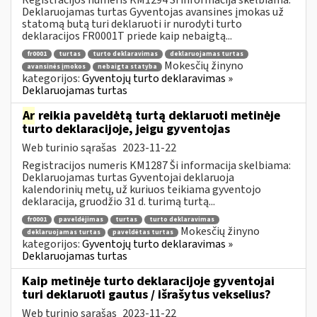
Deklaruojamas turtas Gyventojas avansines įmokas už
statomą butą turi deklaruoti ir nurodyti turto
deklaracijos FR0001T priede kaip nebaigtą...
fr0001
turtas
turto deklaravimas
deklaruojamas turtas
Mokesčių žinyno
avansinės įmokos
nebaigta statyba
kategorijos:
Gyventojų turto deklaravimas »
Deklaruojamas turtas
Ar
reikia paveldėtą turtą deklaruoti metinėje
turto deklaracijoje, jeigu gyventojas
Web turinio sąrašas
2023-11-22
Registracijos numeris KM1287 Ši informacija skelbiama:
Deklaruojamas turtas Gyventojai deklaruoja
kalendorinių metų, už kuriuos teikiama gyventojo
deklaracija, gruodžio 31 d. turimą turtą...
fr0001
paveldėjimas
turtas
turto deklaravimas
Mokesčių žinyno
deklaruojamas turtas
paveldėtas turtas
kategorijos:
Gyventojų turto deklaravimas »
Deklaruojamas turtas
Kaip metinėje turto deklaracijoje gyventojai
turi deklaruoti gautus / išrašytus vekselius?
Web turinio sąrašas
2023-11-22