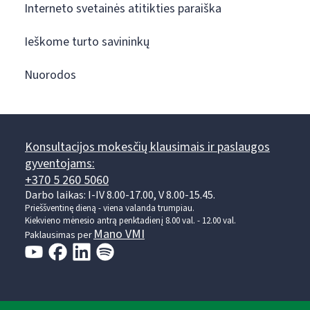
Interneto svetainės atitikties paraiška
Ieškome turto savininkų
Nuorodos
Konsultacijos mokesčių klausimais ir paslaugos
gyventojams:
+370 5 260 5060
Darbo laikas: I-IV 8.00-17.00, V 8.00-15.45.
Prieššventinę dieną - viena valanda trumpiau.
Kiekvieno mėnesio antrą penktadienį 8.00 val. - 12.00 val.
Mano VMI
Paklausimas per