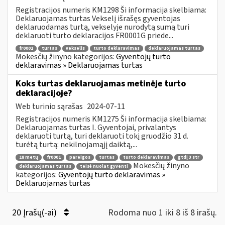
Registracijos numeris KM1298 Ši informacija skelbiama:
Deklaruojamas turtas Vekselį išrašęs gyventojas
deklaruodamas turtą, vekselyje nurodytą sumą turi
deklaruoti turto deklaracijos FR0001G priede...
fr0001
turtas
vekselis
turto deklaravimas
deklaruojamas turtas
Mokesčių žinyno kategorijos:
Gyventojų turto
deklaravimas » Deklaruojamas turtas
Koks turtas deklaruojamas metinėje turto
deklaracijoje?
Web turinio sąrašas
2024-07-11
Registracijos numeris KM1275 Ši informacija skelbiama:
Deklaruojamas turtas I. Gyventojai, privalantys
deklaruoti turtą, turi deklaruoti tokį gruodžio 31 d.
turėtą turtą: nekilnojamąjį daiktą,...
18 metų
fr0001
pareigos
turtas
turto deklaravimas
gtdį 3 str
Mokesčių žinyno
deklaruojamas turtas
teisė nuolat gyventi
kategorijos:
Gyventojų turto deklaravimas »
Deklaruojamas turtas
20 Įrašų(-ai)
Rodoma nuo 1 iki 8 iš 8 irašų.