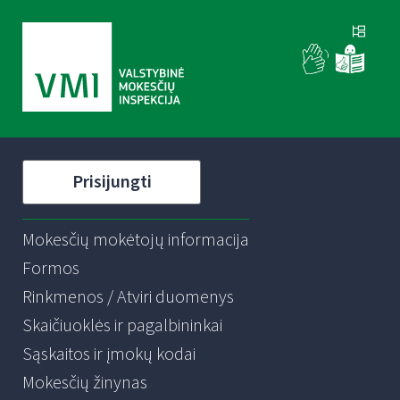
Prisijungti
Mokesčių mokėtojų informacija
Formos
Rinkmenos / Atviri duomenys
Skaičiuoklės ir pagalbininkai
Sąskaitos ir įmokų kodai
Mokesčių žinynas