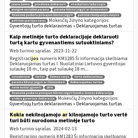
jauna šeima
privaloma deklaruoti
ataskaitinis laikotarpis
piniginė socialinė parama
parama būstui įsigyti ar išsinuomoti
finansinė paskata pirmajam būstui įsigyti
politinės kampanijos dalyvis
Mokesčių žinyno kategorijos:
politinės partijos narys
Gyventojų turto deklaravimas » Deklaruojamas turtas
Kaip metinėje turto deklaracijoje deklaruoti
turtą kartu gyvenantiems sutuoktiniams?
Web turinio sąrašas
2023-11-22
Registraci
jos
numeris KM1285 Ši informacija skelbiama:
Deklaruojamas turtas I. Nuolatiniai Lietuvos gyventojai
sulaukę 18 m., taip pat sulaukę 18 m....
sutuoktiniai
turtas
šeimos narys
turto deklaravimas
parama būstui įsigyti ar išsinuomoti
deklaruojamas turtas
teisė nuolat gyventi
18 m
finansinė paskata pirmajam būstui įsigyti bendra šeimos deklaracija
Mokesčių žinyno kategorijos:
atskira gyventojo deklaracija
Gyventojų turto deklaravimas » Deklaruojamas turtas
Kokia
nekilnojamojo
ar
kilnojamojo turto vertė
turi būti nurodoma metinėje turto
Web turinio sąrašas
2024-02-13
Registracijos numeris KM1283 Ši informacija skelbiama: