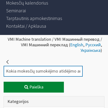
Mokesčių kalendorius
Seminarai
Tarptautinis apmokestinimas
Kontaktai / Apklausa
VMI Machine translation / VMI Машинный перевод /
VMI Машинний переклад (
English
,
Русский
,
Українська
)
Paieška
Kategorijos