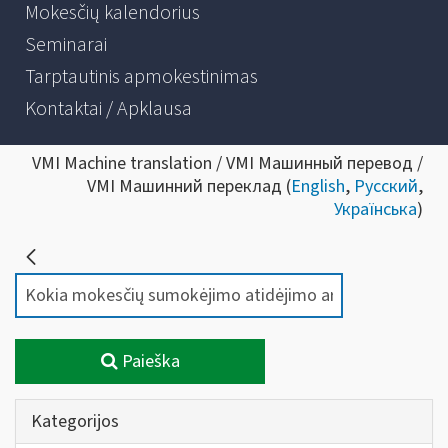
Mokesčių kalendorius
Seminarai
Tarptautinis apmokestinimas
Kontaktai / Apklausa
VMI Machine translation / VMI Машинный перевод /
VMI Машинний переклад (
English
,
Русский
,
Українська
)
Paieška
Kategorijos