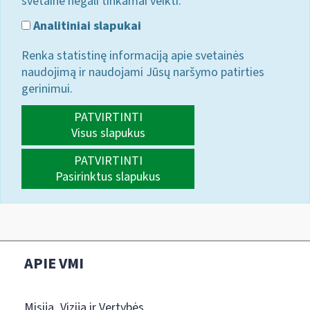
svetainė negali tinkamai veikti.
Analitiniai slapukai
Renka statistinę informaciją apie svetainės
naudojimą ir naudojami Jūsų naršymo patirties
gerinimui.
PATVIRTINTI
Visus slapukus
PATVIRTINTI
Pasirinktus slapukus
APIE VMI
Misija, Vizija ir Vertybės