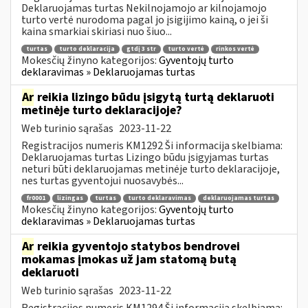
Deklaruojamas turtas Nekilnojamojo ar kilnojamojo
turto vertė nurodoma pagal jo įsigijimo kainą, o jei ši
kaina smarkiai skiriasi nuo šiuo...
turtas
turto deklaracija
gtdį 3 str
turto vertė
rinkos vertė
Mokesčių žinyno kategorijos:
Gyventojų turto
deklaravimas » Deklaruojamas turtas
Ar
reikia lizingo būdu įsigytą turtą deklaruoti
metinėje turto deklaracijoje?
Web turinio sąrašas
2023-11-22
Registracijos numeris KM1292 Ši informacija skelbiama:
Deklaruojamas turtas Lizingo būdu įsigyjamas turtas
neturi būti deklaruojamas metinėje turto deklaracijoje,
nes turtas gyventojui nuosavybės...
fr0001
lizingas
turtas
turto deklaravimas
deklaruojamas turtas
Mokesčių žinyno kategorijos:
Gyventojų turto
deklaravimas » Deklaruojamas turtas
Ar
reikia gyventojo statybos bendrovei
mokamas įmokas už jam statomą butą
deklaruoti
Web turinio sąrašas
2023-11-22
Registracijos numeris KM1294 Ši informacija skelbiama: