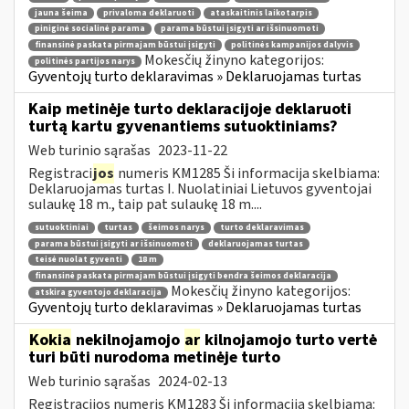
jauna šeima
privaloma deklaruoti
ataskaitinis laikotarpis
piniginė socialinė parama
parama būstui įsigyti ar išsinuomoti
finansinė paskata pirmajam būstui įsigyti
politinės kampanijos dalyvis
Mokesčių žinyno kategorijos:
politinės partijos narys
Gyventojų turto deklaravimas » Deklaruojamas turtas
Kaip metinėje turto deklaracijoje deklaruoti
turtą kartu gyvenantiems sutuoktiniams?
Web turinio sąrašas
2023-11-22
Registraci
jos
numeris KM1285 Ši informacija skelbiama:
Deklaruojamas turtas I. Nuolatiniai Lietuvos gyventojai
sulaukę 18 m., taip pat sulaukę 18 m....
sutuoktiniai
turtas
šeimos narys
turto deklaravimas
parama būstui įsigyti ar išsinuomoti
deklaruojamas turtas
teisė nuolat gyventi
18 m
finansinė paskata pirmajam būstui įsigyti bendra šeimos deklaracija
Mokesčių žinyno kategorijos:
atskira gyventojo deklaracija
Gyventojų turto deklaravimas » Deklaruojamas turtas
Kokia
nekilnojamojo
ar
kilnojamojo turto vertė
turi būti nurodoma metinėje turto
Web turinio sąrašas
2024-02-13
Registracijos numeris KM1283 Ši informacija skelbiama: