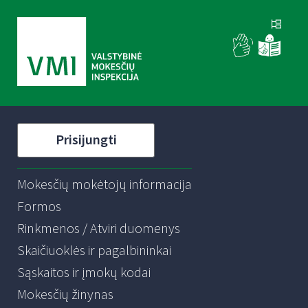
Prisijungti
Mokesčių mokėtojų informacija
Formos
Rinkmenos / Atviri duomenys
Skaičiuoklės ir pagalbininkai
Sąskaitos ir įmokų kodai
Mokesčių žinynas