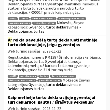
Deklaruojamas turtas Gyventojas avansines įmokas už
statomą butą turi deklaruoti ir nurodyti turto
deklaracijos FR0001T priede kaip nebaigtą...
fr0001
turtas
turto deklaravimas
deklaruojamas turtas
Mokesčių žinyno
avansinės įmokos
nebaigta statyba
kategorijos:
Gyventojų turto deklaravimas »
Deklaruojamas turtas
Ar
reikia paveldėtą turtą deklaruoti metinėje
turto deklaracijoje, jeigu gyventojas
Web turinio sąrašas
2023-11-22
Registracijos numeris KM1287 Ši informacija skelbiama:
Deklaruojamas turtas Gyventojai deklaruoja
kalendorinių metų, už kuriuos teikiama gyventojo
deklaracija, gruodžio 31 d. turimą turtą...
fr0001
paveldėjimas
turtas
turto deklaravimas
Mokesčių žinyno
deklaruojamas turtas
paveldėtas turtas
kategorijos:
Gyventojų turto deklaravimas »
Deklaruojamas turtas
Kaip metinėje turto deklaracijoje gyventojai
turi deklaruoti gautus / išrašytus vekselius?
Web turinio sąrašas
2023-11-22