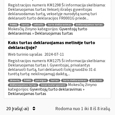
Registracijos numeris KM1298 Ši informacija skelbiama:
Deklaruojamas turtas Vekselį išrašęs gyventojas
deklaruodamas turtą, vekselyje nurodytą sumą turi
deklaruoti turto deklaracijos FR0001G priede...
fr0001
turtas
vekselis
turto deklaravimas
deklaruojamas turtas
Mokesčių žinyno kategorijos:
Gyventojų turto
deklaravimas » Deklaruojamas turtas
Koks turtas deklaruojamas metinėje turto
deklaracijoje?
Web turinio sąrašas
2024-07-11
Registracijos numeris KM1275 Ši informacija skelbiama:
Deklaruojamas turtas I. Gyventojai, privalantys
deklaruoti turtą, turi deklaruoti tokį gruodžio 31 d.
turėtą turtą: nekilnojamąjį daiktą,...
18 metų
fr0001
pareigos
turtas
turto deklaravimas
gtdį 3 str
Mokesčių žinyno
deklaruojamas turtas
teisė nuolat gyventi
kategorijos:
Gyventojų turto deklaravimas »
Deklaruojamas turtas
20 Įrašų(-ai)
Rodoma nuo 1 iki 8 iš 8 irašų.