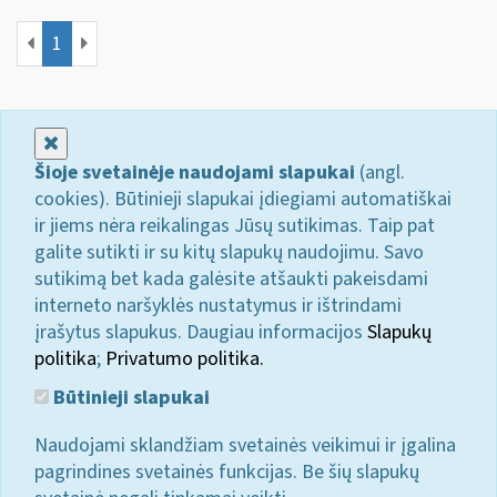
1
Uždaryti
Šioje svetainėje naudojami slapukai
(angl.
cookies). Būtinieji slapukai įdiegiami automatiškai
ir jiems nėra reikalingas Jūsų sutikimas. Taip pat
galite sutikti ir su kitų slapukų naudojimu. Savo
sutikimą bet kada galėsite atšaukti pakeisdami
interneto naršyklės nustatymus ir ištrindami
įrašytus slapukus. Daugiau informacijos
Slapukų
politika
;
Privatumo politika.
Būtinieji slapukai
Naudojami sklandžiam svetainės veikimui ir įgalina
pagrindines svetainės funkcijas. Be šių slapukų