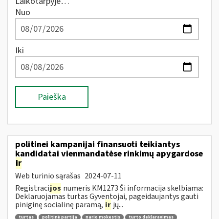
Laikotarpyje…
Nuo
Iki
Paieška
politinei kampanijai finansuoti teikiantys
kandidatai vienmandatėse rinkimų apygardose
ir
Web turinio sąrašas
2024-07-11
Registraci
jos
numeris KM1273 Ši informacija skelbiama:
Deklaruojamas turtas Gyventojai, pageidaujantys gauti
piniginę socialinę paramą,
ir
jų...
turtas
politinė partija
nario mokestis
turto deklaravimas