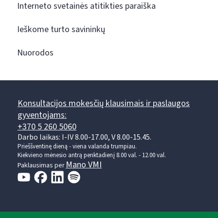
Interneto svetainės atitikties paraiška
Ieškome turto savininkų
Nuorodos
Konsultacijos mokesčių klausimais ir paslaugos
gyventojams:
+370 5 260 5060
Darbo laikas: I-IV 8.00-17.00, V 8.00-15.45.
Prieššventinę dieną - viena valanda trumpiau.
Kiekvieno mėnesio antrą penktadienį 8.00 val. - 12.00 val.
Mano VMI
Paklausimas per