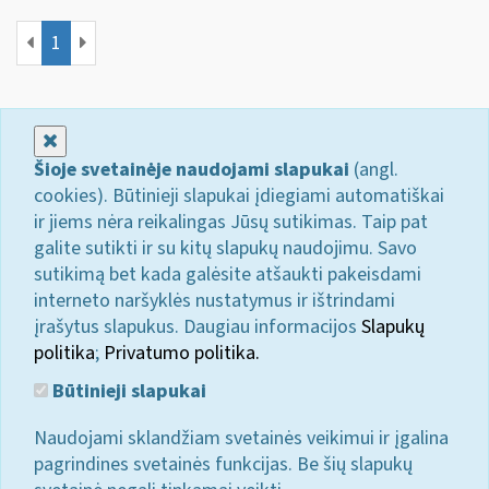
1
Uždaryti
Šioje svetainėje naudojami slapukai
(angl.
cookies). Būtinieji slapukai įdiegiami automatiškai
ir jiems nėra reikalingas Jūsų sutikimas. Taip pat
galite sutikti ir su kitų slapukų naudojimu. Savo
sutikimą bet kada galėsite atšaukti pakeisdami
interneto naršyklės nustatymus ir ištrindami
įrašytus slapukus. Daugiau informacijos
Slapukų
politika
;
Privatumo politika.
Būtinieji slapukai
Naudojami sklandžiam svetainės veikimui ir įgalina
pagrindines svetainės funkcijas. Be šių slapukų