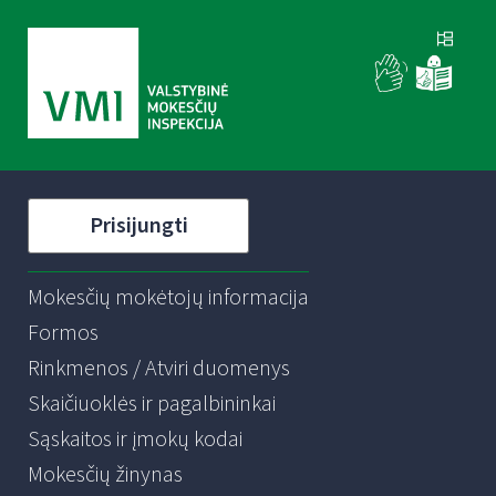
Prisijungti
Mokesčių mokėtojų informacija
Formos
Rinkmenos / Atviri duomenys
Skaičiuoklės ir pagalbininkai
Sąskaitos ir įmokų kodai
Mokesčių žinynas