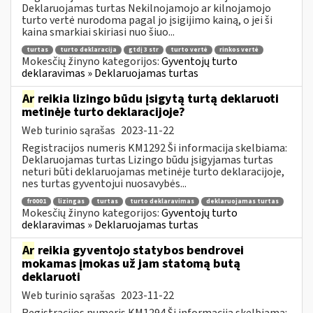
Deklaruojamas turtas Nekilnojamojo ar kilnojamojo
turto vertė nurodoma pagal jo įsigijimo kainą, o jei ši
kaina smarkiai skiriasi nuo šiuo...
turtas
turto deklaracija
gtdį 3 str
turto vertė
rinkos vertė
Mokesčių žinyno kategorijos:
Gyventojų turto
deklaravimas » Deklaruojamas turtas
Ar
reikia lizingo būdu įsigytą turtą deklaruoti
metinėje turto deklaracijoje?
Web turinio sąrašas
2023-11-22
Registracijos numeris KM1292 Ši informacija skelbiama:
Deklaruojamas turtas Lizingo būdu įsigyjamas turtas
neturi būti deklaruojamas metinėje turto deklaracijoje,
nes turtas gyventojui nuosavybės...
fr0001
lizingas
turtas
turto deklaravimas
deklaruojamas turtas
Mokesčių žinyno kategorijos:
Gyventojų turto
deklaravimas » Deklaruojamas turtas
Ar
reikia gyventojo statybos bendrovei
mokamas įmokas už jam statomą butą
deklaruoti
Web turinio sąrašas
2023-11-22
Registracijos numeris KM1294 Ši informacija skelbiama: