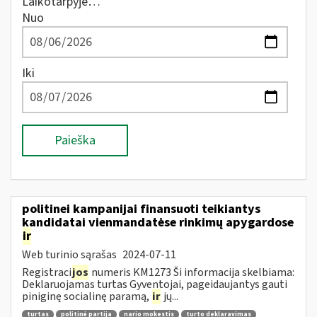
Laikotarpyje…
Nuo
Iki
Paieška
politinei kampanijai finansuoti teikiantys
kandidatai vienmandatėse rinkimų apygardose
ir
Web turinio sąrašas
2024-07-11
Registraci
jos
numeris KM1273 Ši informacija skelbiama:
Deklaruojamas turtas Gyventojai, pageidaujantys gauti
piniginę socialinę paramą,
ir
jų...
turtas
politinė partija
nario mokestis
turto deklaravimas