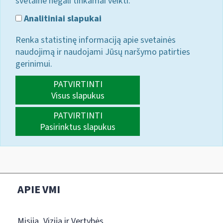
svetainė negali tinkamai veikti.
Analitiniai slapukai
Renka statistinę informaciją apie svetainės
naudojimą ir naudojami Jūsų naršymo patirties
gerinimui.
PATVIRTINTI
Visus slapukus
PATVIRTINTI
Pasirinktus slapukus
APIE VMI
Misija, Vizija ir Vertybės