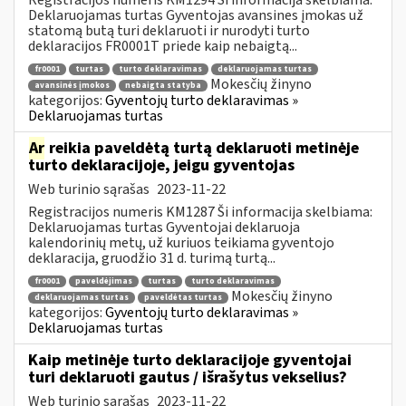
Deklaruojamas turtas Gyventojas avansines įmokas už
statomą butą turi deklaruoti ir nurodyti turto
deklaracijos FR0001T priede kaip nebaigtą...
fr0001
turtas
turto deklaravimas
deklaruojamas turtas
Mokesčių žinyno
avansinės įmokos
nebaigta statyba
kategorijos:
Gyventojų turto deklaravimas »
Deklaruojamas turtas
Ar
reikia paveldėtą turtą deklaruoti metinėje
turto deklaracijoje, jeigu gyventojas
Web turinio sąrašas
2023-11-22
Registracijos numeris KM1287 Ši informacija skelbiama:
Deklaruojamas turtas Gyventojai deklaruoja
kalendorinių metų, už kuriuos teikiama gyventojo
deklaracija, gruodžio 31 d. turimą turtą...
fr0001
paveldėjimas
turtas
turto deklaravimas
Mokesčių žinyno
deklaruojamas turtas
paveldėtas turtas
kategorijos:
Gyventojų turto deklaravimas »
Deklaruojamas turtas
Kaip metinėje turto deklaracijoje gyventojai
turi deklaruoti gautus / išrašytus vekselius?
Web turinio sąrašas
2023-11-22