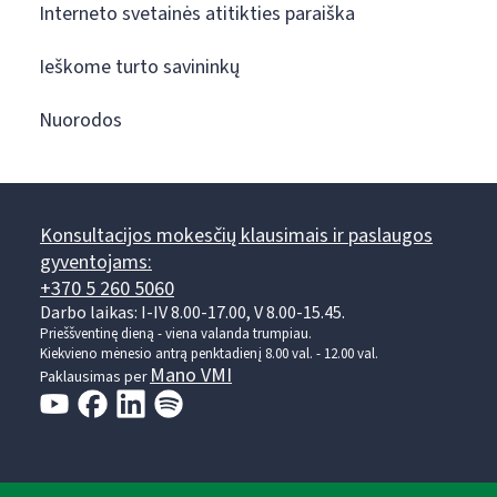
Interneto svetainės atitikties paraiška
Ieškome turto savininkų
Nuorodos
Konsultacijos mokesčių klausimais ir paslaugos
gyventojams:
+370 5 260 5060
Darbo laikas: I-IV 8.00-17.00, V 8.00-15.45.
Prieššventinę dieną - viena valanda trumpiau.
Kiekvieno mėnesio antrą penktadienį 8.00 val. - 12.00 val.
Mano VMI
Paklausimas per