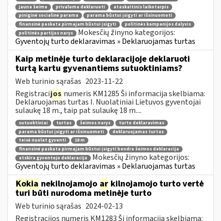
jauna šeima
privaloma deklaruoti
ataskaitinis laikotarpis
piniginė socialinė parama
parama būstui įsigyti ar išsinuomoti
finansinė paskata pirmajam būstui įsigyti
politinės kampanijos dalyvis
Mokesčių žinyno kategorijos:
politinės partijos narys
Gyventojų turto deklaravimas » Deklaruojamas turtas
Kaip metinėje turto deklaracijoje deklaruoti
turtą kartu gyvenantiems sutuoktiniams?
Web turinio sąrašas
2023-11-22
Registraci
jos
numeris KM1285 Ši informacija skelbiama:
Deklaruojamas turtas I. Nuolatiniai Lietuvos gyventojai
sulaukę 18 m., taip pat sulaukę 18 m....
sutuoktiniai
turtas
šeimos narys
turto deklaravimas
parama būstui įsigyti ar išsinuomoti
deklaruojamas turtas
teisė nuolat gyventi
18 m
finansinė paskata pirmajam būstui įsigyti bendra šeimos deklaracija
Mokesčių žinyno kategorijos:
atskira gyventojo deklaracija
Gyventojų turto deklaravimas » Deklaruojamas turtas
Kokia
nekilnojamojo
ar
kilnojamojo turto vertė
turi būti nurodoma metinėje turto
Web turinio sąrašas
2024-02-13
Registracijos numeris KM1283 Ši informacija skelbiama: