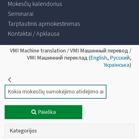
Mokesčių kalendorius
Seminarai
Tarptautinis apmokestinimas
Kontaktai / Apklausa
VMI Machine translation / VMI Машинный перевод /
VMI Машинний переклад (
English
,
Русский
,
Українська
)
Paieška
Kategorijos