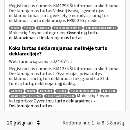
Registracijos numeris KM1298 Ši informacija skelbiama:
Deklaruojamas turtas Vekselį išrašęs gyventojas
deklaruodamas turtą, vekselyje nurodytą sumą turi
deklaruoti turto deklaracijos FR0001G priede...
fr0001
turtas
vekselis
turto deklaravimas
deklaruojamas turtas
Mokesčių žinyno kategorijos:
Gyventojų turto
deklaravimas » Deklaruojamas turtas
Koks turtas deklaruojamas metinėje turto
deklaracijoje?
Web turinio sąrašas
2024-07-11
Registracijos numeris KM1275 Ši informacija skelbiama:
Deklaruojamas turtas I. Gyventojai, privalantys
deklaruoti turtą, turi deklaruoti tokį gruodžio 31 d.
turėtą turtą: nekilnojamąjį daiktą,...
18 metų
fr0001
pareigos
turtas
turto deklaravimas
gtdį 3 str
Mokesčių žinyno
deklaruojamas turtas
teisė nuolat gyventi
kategorijos:
Gyventojų turto deklaravimas »
Deklaruojamas turtas
20 Įrašų(-ai)
Rodoma nuo 1 iki 8 iš 8 irašų.