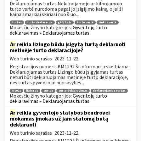
Deklaruojamas turtas Nekilnojamojo ar kilnojamojo
turto vertė nurodoma pagal jo įsigijimo kainą, o jei ši
kaina smarkiai skiriasi nuo šiuo...
turtas
turto deklaracija
gtdį 3 str
turto vertė
rinkos vertė
Mokesčių žinyno kategorijos:
Gyventojų turto
deklaravimas » Deklaruojamas turtas
Ar
reikia lizingo būdu įsigytą turtą deklaruoti
metinėje turto deklaracijoje?
Web turinio sąrašas
2023-11-22
Registracijos numeris KM1292 Ši informacija skelbiama:
Deklaruojamas turtas Lizingo būdu įsigyjamas turtas
neturi būti deklaruojamas metinėje turto deklaracijoje,
nes turtas gyventojui nuosavybės...
fr0001
lizingas
turtas
turto deklaravimas
deklaruojamas turtas
Mokesčių žinyno kategorijos:
Gyventojų turto
deklaravimas » Deklaruojamas turtas
Ar
reikia gyventojo statybos bendrovei
mokamas įmokas už jam statomą butą
deklaruoti
Web turinio sąrašas
2023-11-22
Registracijos numeris KM1294 Ši informacija skelbiama: