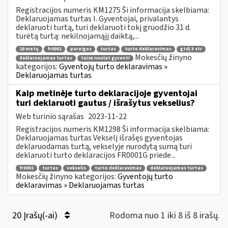
Registracijos numeris KM1275 Ši informacija skelbiama:
Deklaruojamas turtas I. Gyventojai, privalantys
deklaruoti turtą, turi deklaruoti tokį gruodžio 31 d.
turėtą turtą: nekilnojamąjį daiktą,...
18 metų
fr0001
pareigos
turtas
turto deklaravimas
gtdį 3 str
Mokesčių žinyno
deklaruojamas turtas
teisė nuolat gyventi
kategorijos:
Gyventojų turto deklaravimas »
Deklaruojamas turtas
Kaip metinėje turto deklaracijoje gyventojai
turi deklaruoti gautus / išrašytus vekselius?
Web turinio sąrašas
2023-11-22
Registracijos numeris KM1298 Ši informacija skelbiama:
Deklaruojamas turtas Vekselį išrašęs gyventojas
deklaruodamas turtą, vekselyje nurodytą sumą turi
deklaruoti turto deklaracijos FR0001G priede...
fr0001
turtas
vekselis
turto deklaravimas
deklaruojamas turtas
Mokesčių žinyno kategorijos:
Gyventojų turto
deklaravimas » Deklaruojamas turtas
20 Įrašų(-ai)
Rodoma nuo 1 iki 8 iš 8 irašų.