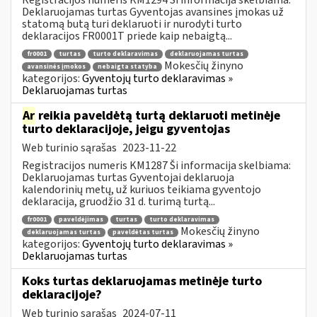
Deklaruojamas turtas Gyventojas avansines įmokas už
statomą butą turi deklaruoti ir nurodyti turto
deklaracijos FR0001T priede kaip nebaigtą...
fr0001
turtas
turto deklaravimas
deklaruojamas turtas
Mokesčių žinyno
avansinės įmokos
nebaigta statyba
kategorijos:
Gyventojų turto deklaravimas »
Deklaruojamas turtas
Ar
reikia paveldėtą turtą deklaruoti metinėje
turto deklaracijoje, jeigu gyventojas
Web turinio sąrašas
2023-11-22
Registracijos numeris KM1287 Ši informacija skelbiama:
Deklaruojamas turtas Gyventojai deklaruoja
kalendorinių metų, už kuriuos teikiama gyventojo
deklaracija, gruodžio 31 d. turimą turtą...
fr0001
paveldėjimas
turtas
turto deklaravimas
Mokesčių žinyno
deklaruojamas turtas
paveldėtas turtas
kategorijos:
Gyventojų turto deklaravimas »
Deklaruojamas turtas
Koks turtas deklaruojamas metinėje turto
deklaracijoje?
Web turinio sąrašas
2024-07-11