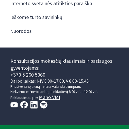
Interneto svetainės atitikties paraiška
Ieškome turto savininkų
Nuorodos
Konsultacijos mokesčių klausimais ir paslaugos
gyventojams:
+370 5 260 5060
Darbo laikas: I-IV 8.00-17.00, V 8.00-15.45.
Prieššventinę dieną - viena valanda trumpiau.
Kiekvieno mėnesio antrą penktadienį 8.00 val. - 12.00 val.
Mano VMI
Paklausimas per