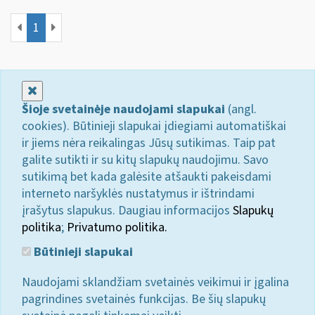
1
Uždaryti
Šioje svetainėje naudojami slapukai
(angl.
cookies). Būtinieji slapukai įdiegiami automatiškai
ir jiems nėra reikalingas Jūsų sutikimas. Taip pat
galite sutikti ir su kitų slapukų naudojimu. Savo
sutikimą bet kada galėsite atšaukti pakeisdami
interneto naršyklės nustatymus ir ištrindami
įrašytus slapukus. Daugiau informacijos
Slapukų
politika
;
Privatumo politika.
Būtinieji slapukai
Naudojami sklandžiam svetainės veikimui ir įgalina
pagrindines svetainės funkcijas. Be šių slapukų