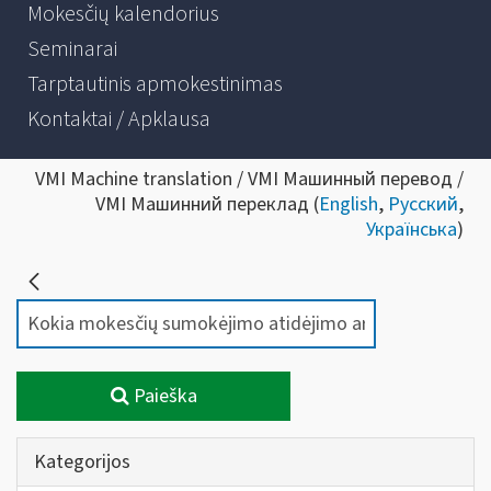
Mokesčių kalendorius
Seminarai
Tarptautinis apmokestinimas
Kontaktai / Apklausa
VMI Machine translation / VMI Машинный перевод /
VMI Машинний переклад (
English
,
Русский
,
Українська
)
Paieška
Kategorijos