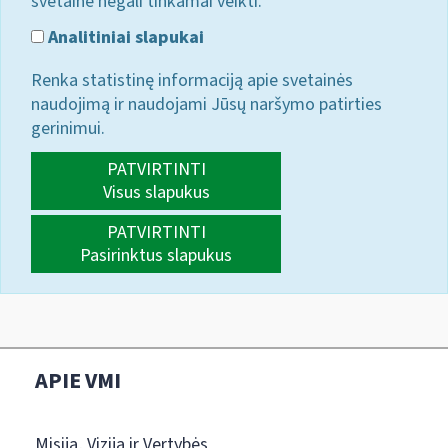
svetainė negali tinkamai veikti.
Analitiniai slapukai
Renka statistinę informaciją apie svetainės
naudojimą ir naudojami Jūsų naršymo patirties
gerinimui.
PATVIRTINTI
Visus slapukus
PATVIRTINTI
Pasirinktus slapukus
APIE VMI
Misija, Vizija ir Vertybės