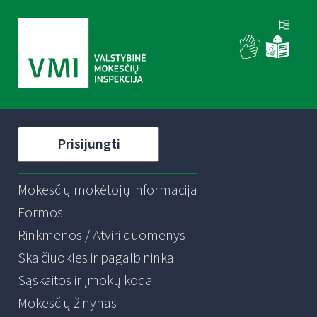
Prisijungti
Mokesčių mokėtojų informacija
Formos
Rinkmenos / Atviri duomenys
Skaičiuoklės ir pagalbininkai
Sąskaitos ir įmokų kodai
Mokesčių žinynas