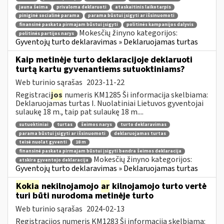
jauna šeima
privaloma deklaruoti
ataskaitinis laikotarpis
piniginė socialinė parama
parama būstui įsigyti ar išsinuomoti
finansinė paskata pirmajam būstui įsigyti
politinės kampanijos dalyvis
Mokesčių žinyno kategorijos:
politinės partijos narys
Gyventojų turto deklaravimas » Deklaruojamas turtas
Kaip metinėje turto deklaracijoje deklaruoti
turtą kartu gyvenantiems sutuoktiniams?
Web turinio sąrašas
2023-11-22
Registraci
jos
numeris KM1285 Ši informacija skelbiama:
Deklaruojamas turtas I. Nuolatiniai Lietuvos gyventojai
sulaukę 18 m., taip pat sulaukę 18 m....
sutuoktiniai
turtas
šeimos narys
turto deklaravimas
parama būstui įsigyti ar išsinuomoti
deklaruojamas turtas
teisė nuolat gyventi
18 m
finansinė paskata pirmajam būstui įsigyti bendra šeimos deklaracija
Mokesčių žinyno kategorijos:
atskira gyventojo deklaracija
Gyventojų turto deklaravimas » Deklaruojamas turtas
Kokia
nekilnojamojo
ar
kilnojamojo turto vertė
turi būti nurodoma metinėje turto
Web turinio sąrašas
2024-02-13
Registracijos numeris KM1283 Ši informacija skelbiama: