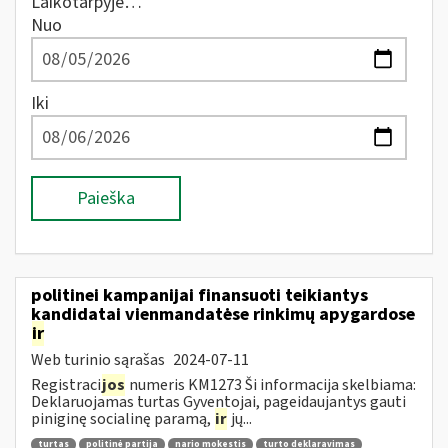
Laikotarpyje…
Nuo
Iki
Paieška
politinei kampanijai finansuoti teikiantys
kandidatai vienmandatėse rinkimų apygardose
ir
Web turinio sąrašas
2024-07-11
Registraci
jos
numeris KM1273 Ši informacija skelbiama:
Deklaruojamas turtas Gyventojai, pageidaujantys gauti
piniginę socialinę paramą,
ir
jų...
turtas
politinė partija
nario mokestis
turto deklaravimas