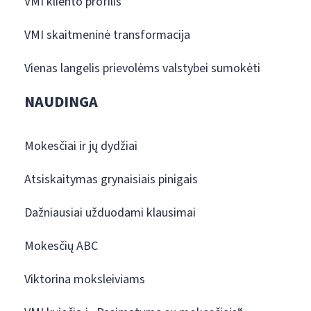
VMI kliento profilis
VMI skaitmeninė transformacija
Vienas langelis prievolėms valstybei sumokėti
NAUDINGA
Mokesčiai ir jų dydžiai
Atsiskaitymas grynaisiais pinigais
Dažniausiai užduodami klausimai
Mokesčių ABC
Viktorina moksleiviams