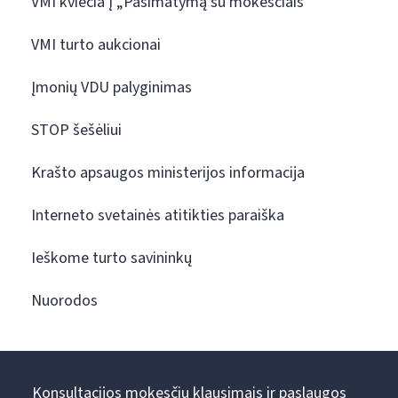
VMI kviečia į „Pasimatymą su mokesčiais“
VMI turto aukcionai
Įmonių VDU palyginimas
STOP šešėliui
Krašto apsaugos ministerijos informacija
Interneto svetainės atitikties paraiška
Ieškome turto savininkų
Nuorodos
Konsultacijos mokesčių klausimais ir paslaugos