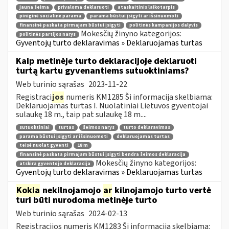
jauna šeima
privaloma deklaruoti
ataskaitinis laikotarpis
piniginė socialinė parama
parama būstui įsigyti ar išsinuomoti
finansinė paskata pirmajam būstui įsigyti
politinės kampanijos dalyvis
Mokesčių žinyno kategorijos:
politinės partijos narys
Gyventojų turto deklaravimas » Deklaruojamas turtas
Kaip metinėje turto deklaracijoje deklaruoti
turtą kartu gyvenantiems sutuoktiniams?
Web turinio sąrašas
2023-11-22
Registraci
jos
numeris KM1285 Ši informacija skelbiama:
Deklaruojamas turtas I. Nuolatiniai Lietuvos gyventojai
sulaukę 18 m., taip pat sulaukę 18 m....
sutuoktiniai
turtas
šeimos narys
turto deklaravimas
parama būstui įsigyti ar išsinuomoti
deklaruojamas turtas
teisė nuolat gyventi
18 m
finansinė paskata pirmajam būstui įsigyti bendra šeimos deklaracija
Mokesčių žinyno kategorijos:
atskira gyventojo deklaracija
Gyventojų turto deklaravimas » Deklaruojamas turtas
Kokia
nekilnojamojo
ar
kilnojamojo turto vertė
turi būti nurodoma metinėje turto
Web turinio sąrašas
2024-02-13
Registracijos numeris KM1283 Ši informacija skelbiama: