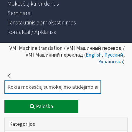
Mokesčių kalendorius
Seminarai
Tarptautinis apmokestinimas
Kontaktai / Apklausa
VMI Machine translation / VMI Машинный перевод /
VMI Машинний переклад (
English
,
Русский
,
Українська
)
Paieška
Kategorijos