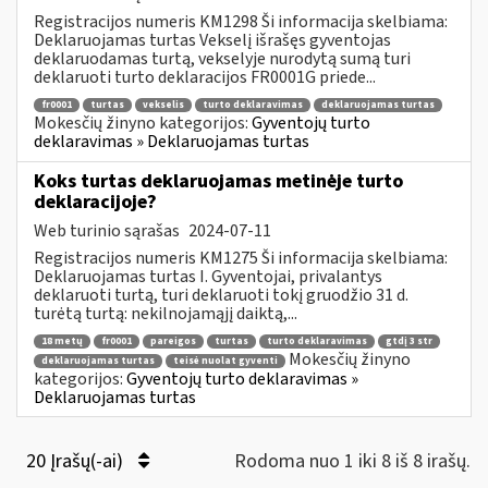
Registracijos numeris KM1298 Ši informacija skelbiama:
Deklaruojamas turtas Vekselį išrašęs gyventojas
deklaruodamas turtą, vekselyje nurodytą sumą turi
deklaruoti turto deklaracijos FR0001G priede...
fr0001
turtas
vekselis
turto deklaravimas
deklaruojamas turtas
Mokesčių žinyno kategorijos:
Gyventojų turto
deklaravimas » Deklaruojamas turtas
Koks turtas deklaruojamas metinėje turto
deklaracijoje?
Web turinio sąrašas
2024-07-11
Registracijos numeris KM1275 Ši informacija skelbiama:
Deklaruojamas turtas I. Gyventojai, privalantys
deklaruoti turtą, turi deklaruoti tokį gruodžio 31 d.
turėtą turtą: nekilnojamąjį daiktą,...
18 metų
fr0001
pareigos
turtas
turto deklaravimas
gtdį 3 str
Mokesčių žinyno
deklaruojamas turtas
teisė nuolat gyventi
kategorijos:
Gyventojų turto deklaravimas »
Deklaruojamas turtas
20 Įrašų(-ai)
Rodoma nuo 1 iki 8 iš 8 irašų.