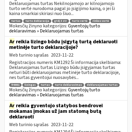
Deklaruojamas turtas Nekilnojamojo ar kilnojamojo
turto vertė nurodoma pagal jo įsigijimo kainą, o jei ši
kaina smarkiai skiriasi nuo šiuo...
turtas
turto deklaracija
gtdį 3 str
turto vertė
rinkos vertė
Mokesčių žinyno kategorijos:
Gyventojų turto
deklaravimas » Deklaruojamas turtas
Ar
reikia lizingo būdu įsigytą turtą deklaruoti
metinėje turto deklaracijoje?
Web turinio sąrašas
2023-11-22
Registracijos numeris KM1292 Ši informacija skelbiama:
Deklaruojamas turtas Lizingo būdu įsigyjamas turtas
neturi būti deklaruojamas metinėje turto deklaracijoje,
nes turtas gyventojui nuosavybės...
fr0001
lizingas
turtas
turto deklaravimas
deklaruojamas turtas
Mokesčių žinyno kategorijos:
Gyventojų turto
deklaravimas » Deklaruojamas turtas
Ar
reikia gyventojo statybos bendrovei
mokamas įmokas už jam statomą butą
deklaruoti
Web turinio sąrašas
2023-11-22
Registracijos numeris KM1294 Ši informacija skelbiama: