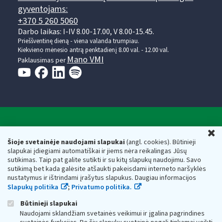
gyventojams:
+370 5 260 5060
Darbo laikas: I-IV 8.00-17.00, V 8.00-15.45.
Prieššventinę dieną - viena valanda trumpiau.
Kiekvieno mėnesio antrą penktadienį 8.00 val. - 12.00 val.
Mano VMI
Paklausimas per
Valstybinė mokesčių inspekcija prie Lietuvos
U
Respublikos finansų ministerijos
Šioje svetainėje naudojami slapukai
(angl. cookies). Būtinieji
slapukai įdiegiami automatiškai ir jiems nėra reikalingas Jūsų
Biudžetinė įstaiga. Juridinio asmens kodas — 188659752,
sutikimas. Taip pat galite sutikti ir su kitų slapukų naudojimu. Savo
adresas: Vasario 16-osios g. 14, 01107 Vilnius, Lietuva, el.paštas:
sutikimą bet kada galėsite atšaukti pakeisdami interneto naršyklės
vmi@vmi.lt
, E. pristatymo dėžutės adresas 188659752
nustatymus ir ištrindami įrašytus slapukus. Daugiau informacijos
Duomenys apie Valstybinę mokesčių inspekciją prie Lietuvos
Slapukų politika
;
Privatumo politika.
Respublikos finansų ministerijos kaupiami ir saugomi Juridinių
asmenų registre
Būtinieji slapukai
Naudojami sklandžiam svetainės veikimui ir įgalina pagrindines