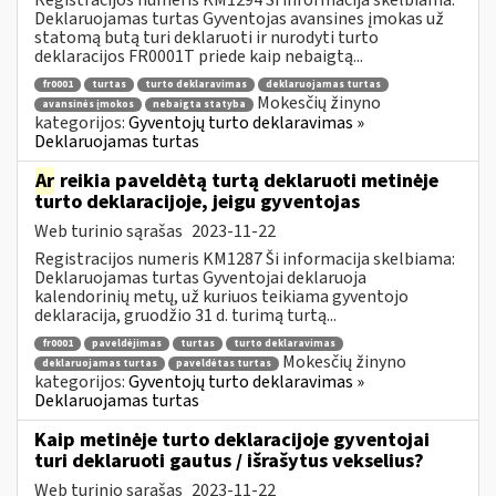
Deklaruojamas turtas Gyventojas avansines įmokas už
statomą butą turi deklaruoti ir nurodyti turto
deklaracijos FR0001T priede kaip nebaigtą...
fr0001
turtas
turto deklaravimas
deklaruojamas turtas
Mokesčių žinyno
avansinės įmokos
nebaigta statyba
kategorijos:
Gyventojų turto deklaravimas »
Deklaruojamas turtas
Ar
reikia paveldėtą turtą deklaruoti metinėje
turto deklaracijoje, jeigu gyventojas
Web turinio sąrašas
2023-11-22
Registracijos numeris KM1287 Ši informacija skelbiama:
Deklaruojamas turtas Gyventojai deklaruoja
kalendorinių metų, už kuriuos teikiama gyventojo
deklaracija, gruodžio 31 d. turimą turtą...
fr0001
paveldėjimas
turtas
turto deklaravimas
Mokesčių žinyno
deklaruojamas turtas
paveldėtas turtas
kategorijos:
Gyventojų turto deklaravimas »
Deklaruojamas turtas
Kaip metinėje turto deklaracijoje gyventojai
turi deklaruoti gautus / išrašytus vekselius?
Web turinio sąrašas
2023-11-22