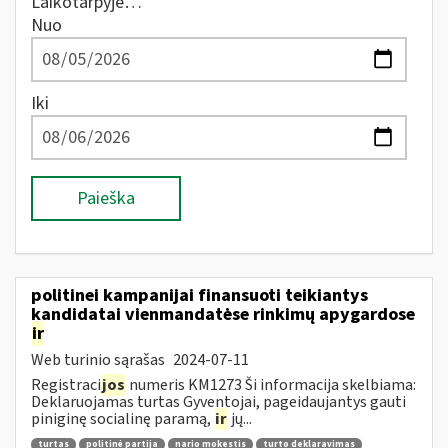
Laikotarpyje…
Nuo
Iki
Paieška
politinei kampanijai finansuoti teikiantys
kandidatai vienmandatėse rinkimų apygardose
ir
Web turinio sąrašas
2024-07-11
Registraci
jos
numeris KM1273 Ši informacija skelbiama:
Deklaruojamas turtas Gyventojai, pageidaujantys gauti
piniginę socialinę paramą,
ir
jų...
turtas
politinė partija
nario mokestis
turto deklaravimas