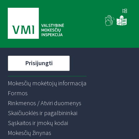
Prisijungti
Mokesčių mokėtojų informacija
Formos
Rinkmenos / Atviri duomenys
Skaičiuoklės ir pagalbininkai
Sąskaitos ir įmokų kodai
Mokesčių žinynas