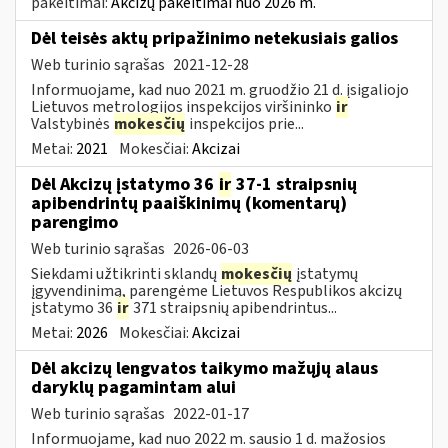
pakeitimai:
Akcizų pakeitimai nuo 2026 m.
Dėl teisės aktų pripažinimo netekusiais galios
Web turinio sąrašas
2021-12-28
Informuojame, kad nuo 2021 m. gruodžio 21 d. įsigaliojo
Lietuvos metrologijos inspekcijos viršininko
ir
Valstybinės
mokesčių
inspekcijos prie...
Metai:
2021
Mokesčiai:
Akcizai
Dėl Akcizų įstatymo 36
ir
37-1 straipsnių
apibendrintų paaiškinimų (komentarų)
parengimo
Web turinio sąrašas
2026-06-03
Siekdami užtikrinti sklandų
mokesčių
įstatymų
įgyvendinimą, parengėme Lietuvos Respublikos akcizų
įstatymo 36
ir
371 straipsnių apibendrintus...
Metai:
2026
Mokesčiai:
Akcizai
Dėl akcizų lengvatos taikymo mažųjų alaus
daryklų pagamintam alui
Web turinio sąrašas
2022-01-17
Informuojame, kad nuo 2022 m. sausio 1 d. mažosios