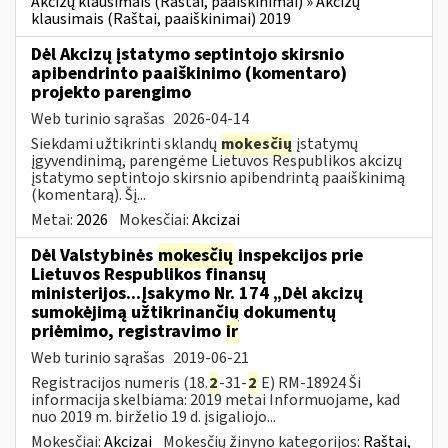
Akcizų klausimais (Raštai, paaiškinimai) » Akcizų
klausimais (Raštai, paaiškinimai) 2019
Dėl Akcizų įstatymo septintojo skirsnio
apibendrinto paaiškinimo (komentaro)
projekto parengimo
Web turinio sąrašas
2026-04-14
Siekdami užtikrinti sklandų
mokesčių
įstatymų
įgyvendinimą, parengėme Lietuvos Respublikos akcizų
įstatymo septintojo skirsnio apibendrintą paaiškinimą
(komentarą). Šį...
Metai:
2026
Mokesčiai:
Akcizai
Dėl Valstybinės
mokesčių
inspekcijos prie
Lietuvos Respublikos finansų
ministerijos...Įsakymo Nr. 174 „Dėl akcizų
sumokėjimą užtikrinančių dokumentų
priėmimo, registravimo
ir
Web turinio sąrašas
2019-06-21
Registracijos numeris (18.
2
-31-
2
E) RM-18924 Ši
informacija skelbiama: 2019 metai Informuojame, kad
nuo 2019 m. birželio 19 d. įsigaliojo...
Mokesčiai:
Akcizai
Mokesčių žinyno kategorijos:
Raštai,