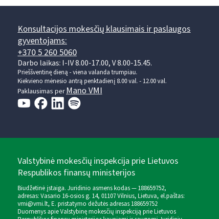
Konsultacijos mokesčių klausimais ir paslaugos
gyventojams:
+370 5 260 5060
Darbo laikas: I-IV 8.00-17.00, V 8.00-15.45.
Prieššventinę dieną - viena valanda trumpiau.
Kiekvieno mėnesio antrą penktadienį 8.00 val. - 12.00 val.
Mano VMI
Paklausimas per
Valstybinė mokesčių inspekcija prie Lietuvos
Respublikos finansų ministerijos
Biudžetinė įstaiga. Juridinio asmens kodas — 188659752,
adresas: Vasario 16-osios g. 14, 01107 Vilnius, Lietuva, el.paštas:
vmi@vmi.lt
, E. pristatymo dėžutės adresas 188659752
Duomenys apie Valstybinę mokesčių inspekciją prie Lietuvos