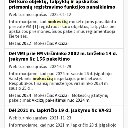
Dėl kuro objektų, talpyklų
ir
apskaitos
priemonių registravimo funkcijos panaikinimo
Web turinio sąrašas
2022-01-12
Informuojame, kad
mokesčių
mokėtojams panaikinta
prievolė VMI[1] registruoti kuro objektus, talpyklas bei
apskaitos priemones. Šiuos pakeitimus reglamentuoja
šie teisės...
Metai:
2022
Mokesčiai:
Akcizai
Dėl VMI prie FM viršininko 2002 m. birželio 14 d.
įsakymo Nr. 156 pakeitimo
Web turinio sąrašas
2024-01-29
Informuojame, kad nuo 2024 m. sausio 26 d. įsigaliojo
Valstybinės
mokesčių
inspekcijos prie Lietuvos
Respublikos finansų ministerijos viršininko 2024 m.
sausio 25 d....
Metai:
2024
Mokesčiai:
Akcizai
Mokesčių įstatymų
pakeitimai:
Akcizų pakeitimai nuo 2024 m.
Dėl 2021 m. lapkričio 19 d. įsakymo Nr. VA-81
Web turinio sąrašas
2021-11-23
Informuojame, kad nuo 2021 m. lapkričio 20 d. įsigaliojo