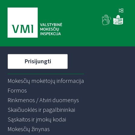
Prisijungti
Mokesčių mokėtojų informacija
Formos
Rinkmenos / Atviri duomenys
Skaičiuoklės ir pagalbininkai
Sąskaitos ir įmokų kodai
Mokesčių žinynas