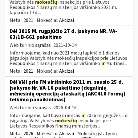
Valstybinės
mokesčių
inspekcijos prie Lietuvos
Respublikos finansų ministerijos viršininko 2021 m.
lapkričio 19 d....
Metai:
2021
Mokesčiai:
Akcizai
Dėl 2015 M. rugpjūčio 27 d. įsakymo NR. VA-
63/1B-661 pakeitimo
Web turinio sąrašas
2021-10-14
Informuojame, kad nuo 2021 metų lapkričio 1 dienos
įsigalioja Valstybinės mokesčių inspekcijos prie Lietuvos
Respublikos finansų ministerijos viršininko
ir
Muitinės...
Metai:
2021
Mokesčiai:
Akcizai
Dėl VMI prie FM viršininko 2011 m. sausio 25 d.
įsakymo Nr. VA-16 pakeitimo (degalinių
mėnesinių operacijų ataskaitų (AKC410 formų)
teikimo panaikinimas)
Web turinio sąrašas
2026-04-16
Informuojame, kad buvo priimtas
ir
2026 m. gegužės 1 d.
įsigalioja Valstybinės
mokesčių
inspekcijos prie
Lietuvos Respublikos finansų ministerijos...
Metai:
2026
Mokesčiai:
Akcizai
Mokesčių įstatymų