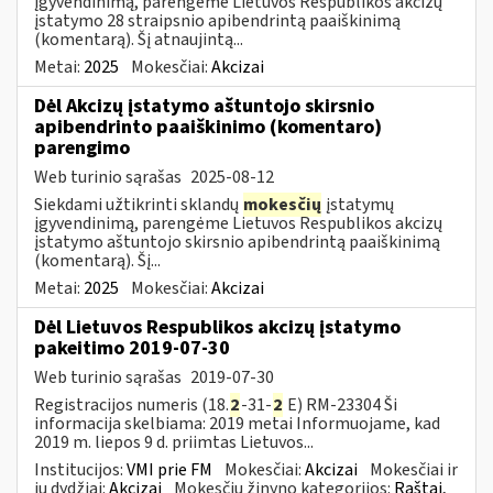
įgyvendinimą, parengėme Lietuvos Respublikos akcizų
įstatymo 28 straipsnio apibendrintą paaiškinimą
(komentarą). Šį atnaujintą...
Metai:
2025
Mokesčiai:
Akcizai
Dėl Akcizų įstatymo aštuntojo skirsnio
apibendrinto paaiškinimo (komentaro)
parengimo
Web turinio sąrašas
2025-08-12
Siekdami užtikrinti sklandų
mokesčių
įstatymų
įgyvendinimą, parengėme Lietuvos Respublikos akcizų
įstatymo aštuntojo skirsnio apibendrintą paaiškinimą
(komentarą). Šį...
Metai:
2025
Mokesčiai:
Akcizai
Dėl Lietuvos Respublikos akcizų įstatymo
pakeitimo 2019-07-30
Web turinio sąrašas
2019-07-30
Registracijos numeris (18.
2
-31-
2
E) RM-23304 Ši
informacija skelbiama: 2019 metai Informuojame, kad
2019 m. liepos 9 d. priimtas Lietuvos...
Institucijos:
VMI prie FM
Mokesčiai:
Akcizai
Mokesčiai ir
jų dydžiai:
Akcizai
Mokesčių žinyno kategorijos:
Raštai,