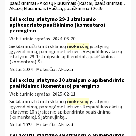
paaiškinimai » Akcizų klausimais (Raštai, paaiškinimai) »
Akcizų klausimais (Raštai, paaiškinimai) 2019
Dėl akcizų įstatymo 29-1 straipsnio
apibendrinto paaiškinimo (komentaro)
parengimo
Web turinio sąrašas
2024-06-20
Siekdami užtikrinti sklandų
mokesčių
įstatymų
įgyvendinimą, parengėme Lietuvos Respublikos akcizų
įstatymo 29-1 straipsnio apibendrintą paaiškinimą
(komentarą). Šį...
Metai:
2024
Mokesčiai:
Akcizai
Dėl akcizų įstatymo 10 straipsnio apibendrinto
paaiškinimo (komentaro) parengimo
Web turinio sąrašas
2025-02-11
Siekdami užtikrinti sklandų
mokesčių
įstatymų
įgyvendinimą, parengėme Lietuvos Respublikos akcizų
įstatymo 10 straipsnio apibendrintą paaiškinimą
(komentarą). Šį atnaujintą...
Metai:
2025
Mokesčiai:
Akcizai
Dėl Akcizų įstatymo 39 straipsnio apibendrinto