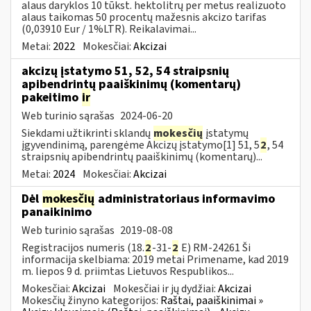
alaus daryklos 10 tūkst. hektolitrų per metus realizuoto
alaus taikomas 50 procentų mažesnis akcizo tarifas
(0,03910 Eur / 1%LTR). Reikalavimai...
Metai:
2022
Mokesčiai:
Akcizai
akcizų įstatymo 51, 52, 54 straipsnių
apibendrintų paaiškinimų (komentarų)
pakeitimo
ir
Web turinio sąrašas
2024-06-20
Siekdami užtikrinti sklandų
mokesčių
įstatymų
įgyvendinimą, parengėme Akcizų įstatymo[1] 51, 5
2
, 54
straipsnių apibendrintų paaiškinimų (komentarų)...
Metai:
2024
Mokesčiai:
Akcizai
Dėl
mokesčių
administratoriaus informavimo
panaikinimo
Web turinio sąrašas
2019-08-08
Registracijos numeris (18.
2
-31-
2
E) RM-24261 Ši
informacija skelbiama: 2019 metai Primename, kad 2019
m. liepos 9 d. priimtas Lietuvos Respublikos...
Mokesčiai:
Akcizai
Mokesčiai ir jų dydžiai:
Akcizai
Mokesčių žinyno kategorijos:
Raštai, paaiškinimai »