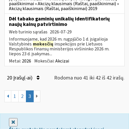
paaiškinimai » Akcizų klausimais (Raštai, paaiškinimai) »
Akcizų klausimais (Raštai, paaiškinimai) 2019
Dėl tabako gaminių unikalių identifikatorių
naujų kainų patvirtinimo
Web turinio sąrašas
2026-07-29
Informuojame, kad 2026 m. rugpjūčio 1 d. įsigalioja
Valstybinės
mokesčių
inspekcijos prie Lietuvos
Respublikos finansų ministerijos viršininko 2026 m.
liepos 23 d. įsakymas...
Metai:
2026
Mokesčiai:
Akcizai
20 Įrašų(-ai)
Rodoma nuo 41 iki 42 iš 42 irašų.
1
2
3
Uždaryti