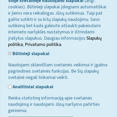
Šioje svetainėje naudojami slapukai
(angl.
cookies). Būtinieji slapukai įdiegiami automatiškai
ir jiems nėra reikalingas Jūsų sutikimas. Taip pat
galite sutikti ir su kitų slapukų naudojimu. Savo
sutikimą bet kada galėsite atšaukti pakeisdami
interneto naršyklės nustatymus ir ištrindami
įrašytus slapukus. Daugiau informacijos
Slapukų
politika
;
Privatumo politika.
Būtinieji slapukai
Naudojami sklandžiam svetainės veikimui ir įgalina
pagrindines svetainės funkcijas. Be šių slapukų
svetainė negali tinkamai veikti.
Analitiniai slapukai
Renka statistinę informaciją apie svetainės
naudojimą ir naudojami Jūsų naršymo patirties
gerinimui.