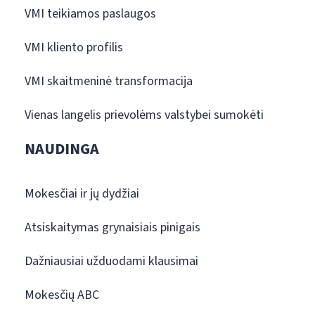
VMI teikiamos paslaugos
VMI kliento profilis
VMI skaitmeninė transformacija
Vienas langelis prievolėms valstybei sumokėti
NAUDINGA
Mokesčiai ir jų dydžiai
Atsiskaitymas grynaisiais pinigais
Dažniausiai užduodami klausimai
Mokesčių ABC