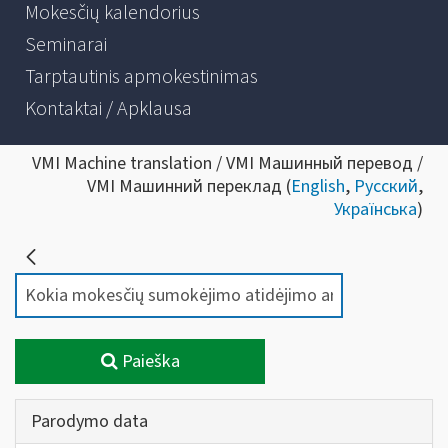
Mokesčių kalendorius
Seminarai
Tarptautinis apmokestinimas
Kontaktai / Apklausa
VMI Machine translation / VMI Машинный перевод /
VMI Машинний переклад (
English
,
Русский
,
Українська
)
Paieška
Parodymo data