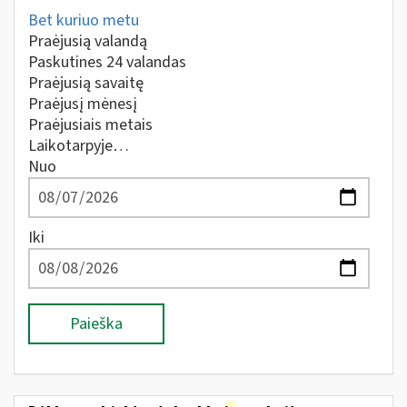
Bet kuriuo metu
Praėjusią valandą
Paskutines 24 valandas
Praėjusią savaitę
Praėjusį mėnesį
Praėjusiais metais
Laikotarpyje…
Nuo
Iki
Paieška