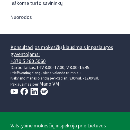
Ieškome turto savininkų
Nuorodos
Konsultacijos mokesčių klausimais ir paslaugos
gyventojams:
+370 5 260 5060
Darbo laikas: I-IV 8.00-17.00, V 8.00-15.45.
Prieššventinę dieną - viena valanda trumpiau.
Kiekvieno mėnesio antrą penktadienį 8.00 val. - 12.00 val.
Mano VMI
Paklausimas per
Valstybinė mokesčių inspekcija prie Lietuvos