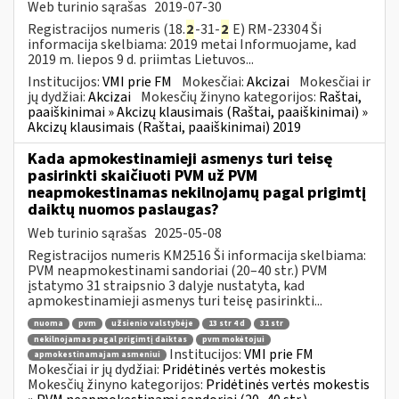
Web turinio sąrašas
2019-07-30
Registracijos numeris (18.
2
-31-
2
E) RM-23304 Ši
informacija skelbiama: 2019 metai Informuojame, kad
2019 m. liepos 9 d. priimtas Lietuvos...
Institucijos:
VMI prie FM
Mokesčiai:
Akcizai
Mokesčiai ir
jų dydžiai:
Akcizai
Mokesčių žinyno kategorijos:
Raštai,
paaiškinimai » Akcizų klausimais (Raštai, paaiškinimai) »
Akcizų klausimais (Raštai, paaiškinimai) 2019
Kada apmokestinamieji asmenys turi teisę
pasirinkti skaičiuoti PVM už PVM
neapmokestinamas nekilnojamų pagal prigimtį
daiktų nuomos paslaugas?
Web turinio sąrašas
2025-05-08
Registracijos numeris KM2516 Ši informacija skelbiama:
PVM neapmokestinami sandoriai (20–40 str.) PVM
įstatymo 31 straipsnio 3 dalyje nustatyta, kad
apmokestinamieji asmenys turi teisę pasirinkti...
nuoma
pvm
užsienio valstybėje
13 str 4 d
31 str
nekilnojamas pagal prigimtį daiktas
pvm mokėtojui
Institucijos:
VMI prie FM
apmokestinamajam asmeniui
Mokesčiai ir jų dydžiai:
Pridėtinės vertės mokestis
Mokesčių žinyno kategorijos:
Pridėtinės vertės mokestis