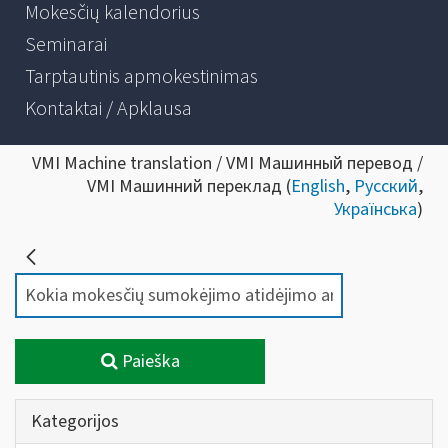
Mokesčių kalendorius
Seminarai
Tarptautinis apmokestinimas
Kontaktai / Apklausa
VMI Machine translation / VMI Машинный перевод /
VMI Машинний переклад (
English
,
Русский
,
Українська
)
Paieška
Kategorijos