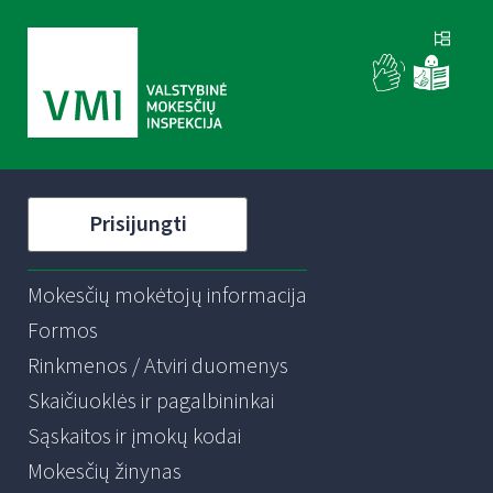
Prisijungti
Mokesčių mokėtojų informacija
Formos
Rinkmenos / Atviri duomenys
Skaičiuoklės ir pagalbininkai
Sąskaitos ir įmokų kodai
Mokesčių žinynas