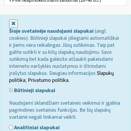
» PVM neapmokestinami sandoriai (20–40 str.)
Uždaryti
Šioje svetainėje naudojami slapukai
(angl.
cookies). Būtinieji slapukai įdiegiami automatiškai
ir jiems nėra reikalingas Jūsų sutikimas. Taip pat
galite sutikti ir su kitų slapukų naudojimu. Savo
sutikimą bet kada galėsite atšaukti pakeisdami
interneto naršyklės nustatymus ir ištrindami
įrašytus slapukus. Daugiau informacijos
Slapukų
politika
;
Privatumo politika.
Būtinieji slapukai
Naudojami sklandžiam svetainės veikimui ir įgalina
pagrindines svetainės funkcijas. Be šių slapukų
svetainė negali tinkamai veikti.
Analitiniai slapukai