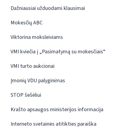
Dažniausiai užduodami klausimai
Mokesčių ABC
Viktorina moksleiviams
VMI kviečia į „Pasimatymą su mokesčiais“
VMI turto aukcionai
Įmonių VDU palyginimas
STOP šešėliui
Krašto apsaugos ministerijos informacija
Interneto svetainės atitikties paraiška