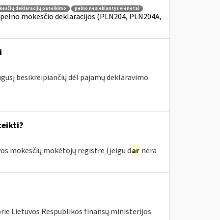
kesčių deklaracijų pateikimo
pelno nesiekiantys vienetai
 pelno mokesčio deklaracijos (PLN204, PLN204A,
i
augusį besikreipiančių dėl pajamų deklaravimo
eikti?
os mokesčių mokėtojų registre (jeigu d
ar
nėra
rie Lietuvos Respublikos finansų ministerijos