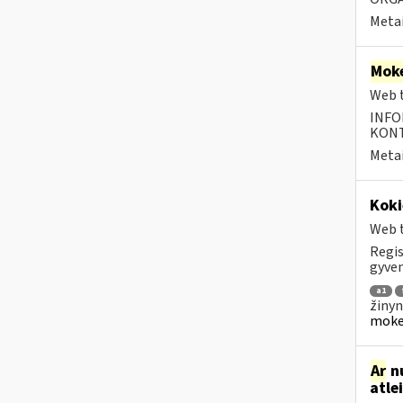
Metai
Moke
Web t
INFO
KONTA
Metai
Koki
Web t
Regis
gyven
a1
žinyn
mokes
Ar
nu
atle