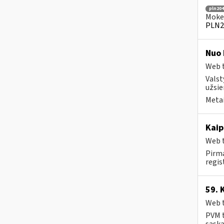
pln204
Mokes
PLN2
Nuo 
Web t
Valst
užsie
Metai
Kaip
Web t
Pirma
regis
59. 
Web t
PVM t