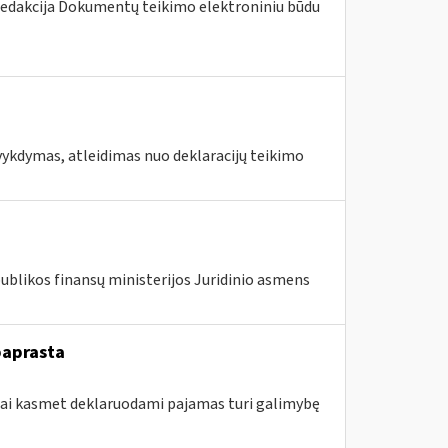
redakcija Dokumentų teikimo elektroniniu būdu
vykdymas, atleidimas nuo deklaracijų teikimo
publikos finansų ministerijos Juridinio asmens
paprasta
ojai kasmet deklaruodami pajamas turi galimybę