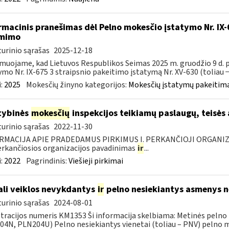
rmacinis pranešimas dėl Pelno mokesčio įstatymo Nr. IX
ėmimo
urinio sąrašas
2025-12-18
muojame, kad Lietuvos Respublikos Seimas 2025 m. gruodžio 9 d.
ymo Nr. IX-675 3 straipsnio pakeitimo įstatymą Nr. XV-630 (toliau − 
:
2025
Mokesčių žinyno kategorijos:
Mokesčių įstatymų pakeitima
tybinės
mokesčių
inspekcijos teikiamų paslaugų, teisės
urinio sąrašas
2022-11-30
RMACIJA APIE PRADEDAMUS PIRKIMUS I. PERKANČIOJI ORGANIZ
Perkančiosios organizacijos pavadinimas
ir
...
:
2022
Pagrindinis:
Viešieji pirkimai
li veiklos nevykdantys
ir
pelno nesiekiantys asmenys ne
urinio sąrašas
2024-08-01
tracijos numeris KM1353 Ši informacija skelbiama: Metinės pelno
4N, PLN204U) Pelno nesiekiantys vienetai (toliau – PNV) pelno mo