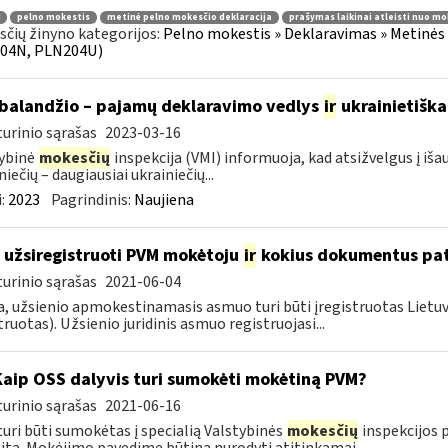
pelno mokestis
metinė pelno mokesčio deklaracija
prašymas laikinai atleisti nuo mo
čių žinyno kategorijos:
Pelno mokestis » Deklaravimas » Metinės
04N, PLN204U)
balandžio – pajamų deklaravimo vedlys
ir
ukrainietiška
urinio sąrašas
2023-03-16
ybinė
mokesčių
inspekcija (VMI) informuoja, kad atsižvelgus į iš
niečių – daugiausiai ukrainiečių...
:
2023
Pagrindinis:
Naujiena
 užsiregistruoti PVM mokėtoju
ir
kokius dokumentus pat
urinio sąrašas
2021-06-04
, užsienio apmokestinamasis asmuo turi būti įregistruotas Lietuv
truotas). Užsienio juridinis asmuo registruojasi...
Kaip OSS dalyvis turi sumokėti mokėtiną PVM?
urinio sąrašas
2021-06-16
uri būti sumokėtas į specialią Valstybinės
mokesčių
inspekcijos p