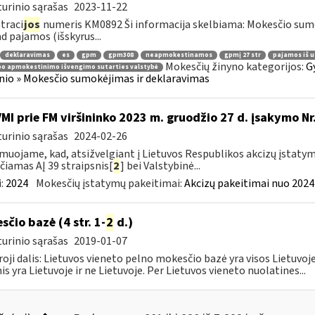
urinio sąrašas
2023-11-22
traci
jos
numeris KM0892 Ši informacija skelbiama: Mokesčio su
ad pajamos (išskyrus...
deklaravimas
es
gpm
gpm308
neapmokestinamos
gpmį 27 str
pajamos iš u
Mokesčių žinyno kategorijos:
G
bo apmokestinimo išvengimo sutarties valstybė
nio » Mokesčio sumokėjimas ir deklaravimas
VMI prie FM viršininko 2023 m. gruodžio 27 d. įsakymo Nr
urinio sąrašas
2024-02-26
muojame, kad, atsižvelgiant į Lietuvos Respublikos akcizų įstatymo
čiamas AĮ 39 straipsnis[
2
] bei Valstybinė...
:
2024
Mokesčių įstatymų pakeitimai:
Akcizų pakeitimai nuo 2024
sčio bazė (4 str. 1-
2
d.)
urinio sąrašas
2019-01-07
oji dalis: Lietuvos vieneto pelno mokesčio bazė yra visos Lietuvoje
nis yra Lietuvoje ir ne Lietuvoje. Per Lietuvos vieneto nuolatines...