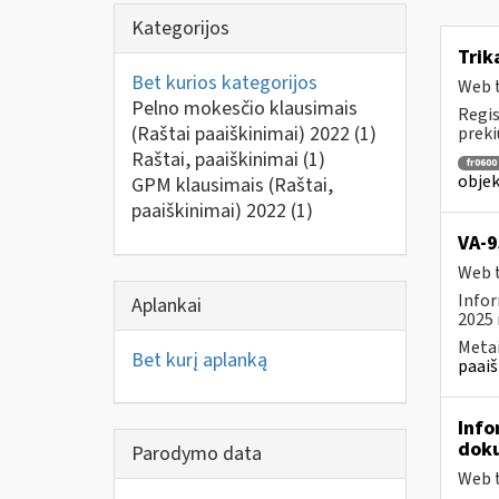
Kategorijos
Tri
Bet kurios kategorijos
Web t
Pelno mokesčio klausimais
Regis
(Raštai paaiškinimai) 2022
(1)
prekių
Raštai, paaiškinimai
(1)
fr0600
objek
GPM klausimais (Raštai,
paaiškinimai) 2022
(1)
VA-9
Web t
Infor
Aplankai
2025 
Metai
Bet kurį aplanką
paaiš
Info
doku
Parodymo data
Web t