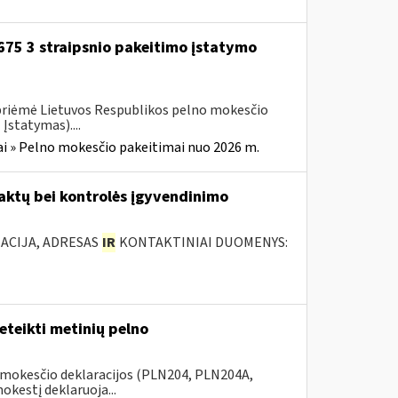
-675 3 straipsnio pakeitimo įstatymo
 priėmė Lietuvos Respublikos pelno mokesčio
Įstatymas)....
i » Pelno mokesčio pakeitimai nuo 2026 m.
 aktų bei kontrolės įgyvendinimo
ACIJA, ADRESAS
IR
KONTAKTINIAI DUOMENYS:
teikti metinių pelno
 mokesčio deklaracijos (PLN204, PLN204A,
kestį deklaruoja...