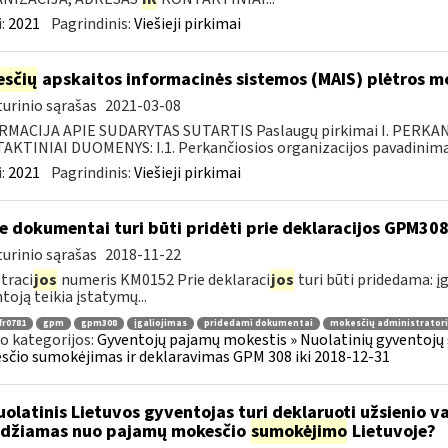
:
2021
Pagrindinis:
Viešieji pirkimai
sčių
apskaitos informacinės sistemos (MAIS) plėtros 
urinio sąrašas
2021-03-08
RMACIJA APIE SUDARYTAS SUTARTIS Paslaugų pirkimai I. PERK
KTINIAI DUOMENYS: I.1. Perkančiosios organizacijos pavadinimas
:
2021
Pagrindinis:
Viešieji pirkimai
e dokumentai turi būti pridėti prie deklaracijos GPM30
urinio sąrašas
2018-11-22
traci
jos
numeris KM0152 Prie deklaraci
jos
turi būti pridedama: įg
toją teikia įstatymų...
fr0781
gpm
gpm308
įgaliojimas
pridedami dokumentai
mokesčių administratori
o kategorijos:
Gyventojų pajamų mokestis » Nuolatinių gyventojų 
čio sumokėjimas ir deklaravimas GPM 308 iki 2018-12-31
olatinis Lietuvos gyventojas turi deklaruoti užsienio v
idžiamas nuo pajamų mokesčio
sumokėjimo
Lietuvoje?