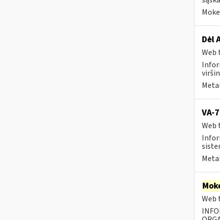
sąska
Mokes
Dėl 
Web t
Infor
virši
Metai
VA-7
Web t
Infor
siste
Metai
Moke
Web t
INFO
ORGA