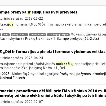
kampė prekyba
ir
susijusios PVM prievolės
urinio sąrašas
2018-11-22
traci
jos
numeris KM0040 Ši informacija skelbiama: Trikampė pre
...
Mokesčių žinyno kateg
pvm
pvmį 12-2 str
forma fr0564
trikampė prekyba
tas (I skyrius) » Prekių tiekimas » Trikampė prekyba (12-2 str.)
5 „Dėl Informacijos apie platformose vykdomas veiklas
urinio sąrašas
2025-04-24
muojame apie priimtą Valstybinės
mokesčių
inspekcijos prie Lie
m. balandžio 23 d. įsakymą Nr. VA-41 „Dėl...
:
2025
Mokesčių žinyno kategorijos:
Prašymai, pažymos ir mokėj
kinimai Fintech
rmacinis pranešimas dėl VMI prie FM viršininko 2010 m. l
mentų teikimo elektroniniu būdu taisyklių patvirtinim
urinio sąrašas
2022-12-07