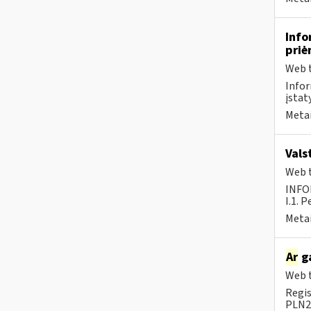
Info
pri
Web t
Infor
įstat
Metai
Vals
Web t
INFO
I.1. 
Metai
Ar
ga
Web t
Regis
PLN20