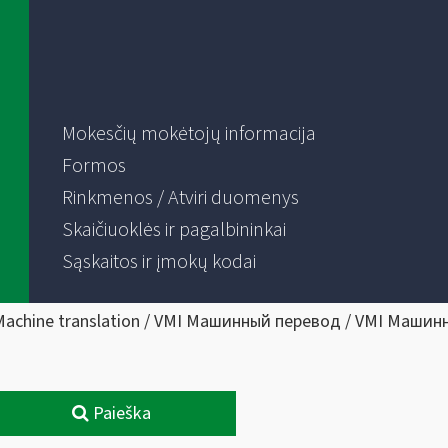
Mokesčių mokėtojų informacija
Formos
Rinkmenos / Atviri duomenys
Skaičiuoklės ir pagalbininkai
Sąskaitos ir įmokų kodai
Machine translation / VMI Машинный перевод / VMI Машин
Paieška