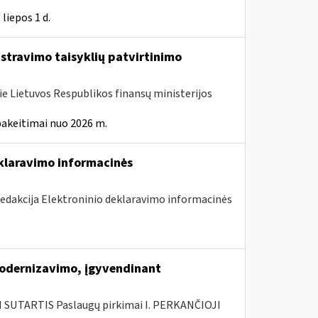
liepos 1 d.
istravimo taisyklių patvirtinimo
ie Lietuvos Respublikos finansų ministerijos
pakeitimai nuo 2026 m.
eklaravimo informacinės
redakcija Elektroninio deklaravimo informacinės
modernizavimo, įgyvendinant
SUTARTIS Paslaugų pirkimai I. PERKANČIOJI