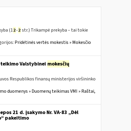
kyba (1
2
-
2
str.) Trikampė prekyba – tai tokie
orijos:
Pridėtinės vertės mokestis » Mokesčio
 teikimo Valstybinei
mokesčių
tuvos Respublikos finansų ministerijos viršininko
imo duomenys » Duomenų teikimas VMI » Raštai,
iepos 21 d. įsakymo Nr. VA-83 „Dėl
o“ pakeitimo