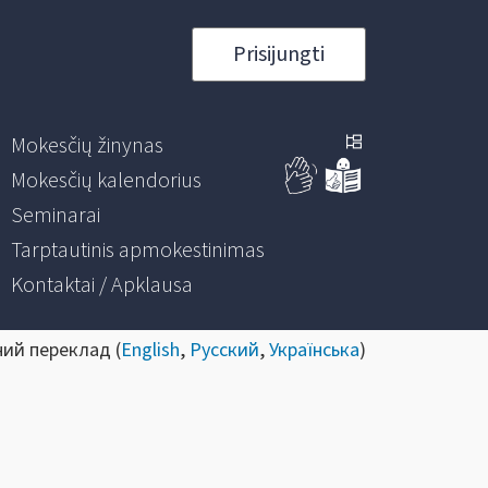
Prisijungti
Mokesčių žinynas
Mokesčių kalendorius
Seminarai
Tarptautinis apmokestinimas
Kontaktai / Apklausa
ний переклад (
English
,
Русский
,
Українська
)