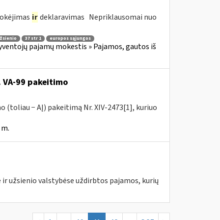
mokėjimas
ir
deklaravimas Nepriklausomai nuo
žsienio
37 str 1
europos sąjungos
yventojų pajamų mokestis » Pajamos, gautos iš
. VA-99 pakeitimo
 (toliau − AĮ) pakeitimą Nr. XIV-2473[1], kuriuo
 m.
 ir užsienio valstybėse uždirbtos pajamos, kurių