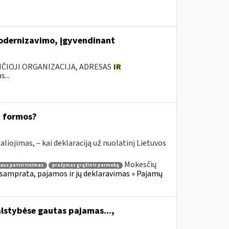
modernizavimo, įgyvendinant
ANČIOJI ORGANIZACIJA, ADRESAS
IR
...
8 formos?
aliojimas, – kai deklaraciją už nuolatinį Lietuvos
Mokesčių
aus patvirtinimas
prašymas grąžinti permoką
samprata, pajamos ir jų deklaravimas » Pajamų
alstybėse gautas pajamas...,