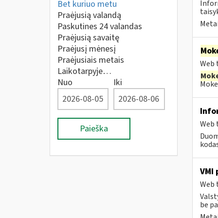
Bet kuriuo metu
Infor
taisyk
Praėjusią valandą
Metai
Paskutines 24 valandas
Praėjusią savaitę
Praėjusį mėnesį
Moke
Praėjusiais metais
Web t
Laikotarpyje…
Moke
Nuo
Iki
Mokes
Info
Web t
Paieška
Duome
kodas
VMI 
Web t
Valst
be pa
Metai