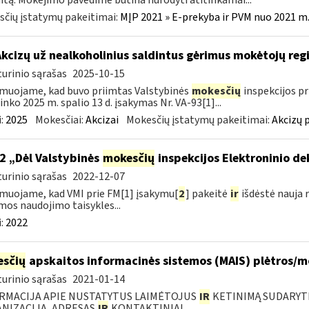
itą. Mokėjimo pavedime būtina nurodyti atitinkamai...
čių įstatymų pakeitimai:
MĮP 2021 » E-prekyba ir PVM nuo 2021 m. 
Akcizų už nealkoholinius saldintus gėrimus mokėtojų reg
urinio sąrašas
2025-10-15
muojame, kad buvo priimtas Valstybinės
mokesčių
inspekcijos pr
ninko 2025 m. spalio 13 d. įsakymas Nr. VA-93[1]...
:
2025
Mokesčiai:
Akcizai
Mokesčių įstatymų pakeitimai:
Akcizų 
2 „Dėl Valstybinės
mokesčių
inspekcijos Elektroninio d
urinio sąrašas
2022-12-07
muojame, kad VMI prie FM[1] įsakymu[
2
] pakeitė
ir
išdėstė nauja 
mos naudojimo taisykles...
:
2022
sčių
apskaitos informacinės sistemos (MAIS) plėtros/
urinio sąrašas
2021-01-14
RMACIJA APIE NUSTATYTUS LAIMĖTOJUS
IR
KETINIMĄ SUDARYTI 
NIZACIJA, ADRESAS
IR
KONTAKTINIAI...