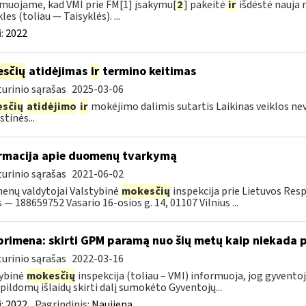
muojame, kad VMI prie FM[1] įsakymu[
2
] pakeitė
ir
išdėstė nauja 
les (toliau — Taisyklės). ...
:
2022
sčių
atidėjimas
ir
termino keitimas
urinio sąrašas
2025-03-06
sčių
atidėjimo
ir
mokėjimo dalimis sutartis Laikinas veiklos ne
tinės...
rmacija apie duomenų tvarkymą
urinio sąrašas
2021-06-02
nų valdytojai Valstybinė
mokesčių
inspekcija prie Lietuvos Res
 — 188659752 Vasario 16-osios g. 14, 01107 Vilnius ...
primena: skirti GPM paramą nuo šių metų kaip niekada 
urinio sąrašas
2022-03-16
ybinė
mokesčių
inspekcija (toliau – VMI) informuoja, jog gyvent
pildomų išlaidų skirti dalį sumokėto Gyventojų...
:
2022
Pagrindinis:
Naujiena