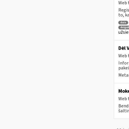
Web t
Regis
to, k
dais
dvigu
užsie
Dėl 
Web t
Infor
pakei
Metai
Moke
Web t
Bendr
šalti