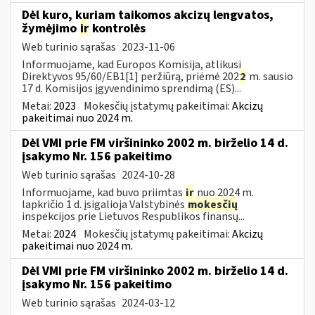
Dėl kuro, kuriam taikomos akcizų lengvatos,
žymėjimo
ir
kontrolės
Web turinio sąrašas
2023-11-06
Informuojame, kad Europos Komisija, atlikusi
Direktyvos 95/60/EB1[1] peržiūrą, priėmė 202
2
m. sausio
17 d. Komisijos įgyvendinimo sprendimą (ES)...
Metai:
2023
Mokesčių įstatymų pakeitimai:
Akcizų
pakeitimai nuo 2024 m.
Dėl VMI prie FM viršininko 2002 m. birželio 14 d.
įsakymo Nr. 156 pakeitimo
Web turinio sąrašas
2024-10-28
Informuojame, kad buvo priimtas
ir
nuo 2024 m.
lapkričio 1 d. įsigalioja Valstybinės
mokesčių
inspekcijos prie Lietuvos Respublikos finansų...
Metai:
2024
Mokesčių įstatymų pakeitimai:
Akcizų
pakeitimai nuo 2024 m.
Dėl VMI prie FM viršininko 2002 m. birželio 14 d.
įsakymo Nr. 156 pakeitimo
Web turinio sąrašas
2024-03-12