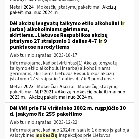
Metai:
2024
Mokesčių įstatymų pakeitimai:
Akcizų
pakeitimai nuo 2024 m.
Dėl akcizų lengvatų taikymo etilo alkoholiui
ir
(arba) alkoholiniams gėrimams,
skirtiems...Lietuvos Respublikos akcizų
įstatymo 27 straipsnio 1 dalies 4–7
ir
9
punktuose nurodytiems
Web turinio sąrašas
2023-10-17
Informuojame, kad patvirtintas[1] Akcizų lengvatų
taikymo etilo alkoholiui ir (arba) alkoholiniams
gėrimams, skirtiems Lietuvos Respublikos akcizų
įstatymo 27 straipsnio 1 dalies 4–7 ir 9 punktuose...
Metai:
2023
Mokesčiai:
Akcizai
Mokesčių įstatymų
pakeitimai:
MĮP 2021 » Akcizų mokesčių pakeitimai nuo
2023 m.
Akcizų pakeitimai nuo 2024 m.
Dėl VMI prie FM viršininko 2002 m. rugpjūčio 30
d. įsakymo Nr. 255 pakeitimo
Web turinio sąrašas
2023-12-22
Informuojame, kad nuo 2024 m. sausio 1 dienos įsigalioja
Valstybinės
mokesčių
inspekcijos prie Lietuvos