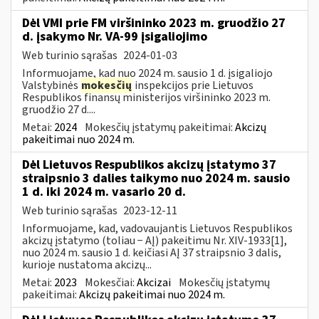
Dėl VMI prie FM viršininko 2023 m. gruodžio 27
d. įsakymo Nr. VA-99 įsigaliojimo
Web turinio sąrašas
2024-01-03
Informuojame, kad nuo 2024 m. sausio 1 d. įsigaliojo
Valstybinės
mokesčių
inspekcijos prie Lietuvos
Respublikos finansų ministerijos viršininko 2023 m.
gruodžio 27 d....
Metai:
2024
Mokesčių įstatymų pakeitimai:
Akcizų
pakeitimai nuo 2024 m.
Dėl Lietuvos Respublikos akcizų įstatymo 37
straipsnio 3 dalies taikymo nuo 2024 m. sausio
1 d. iki 2024 m. vasario 20 d.
Web turinio sąrašas
2023-12-11
Informuojame, kad, vadovaujantis Lietuvos Respublikos
akcizų įstatymo (toliau − AĮ) pakeitimu Nr. XIV-1933[1],
nuo 2024 m. sausio 1 d. keičiasi AĮ 37 straipsnio 3 dalis,
kurioje nustatoma akcizų...
Metai:
2023
Mokesčiai:
Akcizai
Mokesčių įstatymų
pakeitimai:
Akcizų pakeitimai nuo 2024 m.