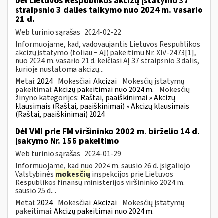
Dėl Lietuvos Respublikos akcizų įstatymo 37
straipsnio 3 dalies taikymo nuo 2024 m. vasario
21 d.
Web turinio sąrašas
2024-02-22
Informuojame, kad, vadovaujantis Lietuvos Respublikos
akcizų įstatymo (toliau − AĮ) pakeitimu Nr. XIV-2473[1],
nuo 2024 m. vasario 21 d. keičiasi AĮ 37 straipsnio 3 dalis,
kurioje nustatoma akcizų...
Metai:
2024
Mokesčiai:
Akcizai
Mokesčių įstatymų
pakeitimai:
Akcizų pakeitimai nuo 2024 m.
Mokesčių
žinyno kategorijos:
Raštai, paaiškinimai » Akcizų
klausimais (Raštai, paaiškinimai) » Akcizų klausimais
(Raštai, paaiškinimai) 2024
Dėl VMI prie FM viršininko 2002 m. birželio 14 d.
įsakymo Nr. 156 pakeitimo
Web turinio sąrašas
2024-01-29
Informuojame, kad nuo 2024 m. sausio 26 d. įsigaliojo
Valstybinės
mokesčių
inspekcijos prie Lietuvos
Respublikos finansų ministerijos viršininko 2024 m.
sausio 25 d....
Metai:
2024
Mokesčiai:
Akcizai
Mokesčių įstatymų
pakeitimai:
Akcizų pakeitimai nuo 2024 m.