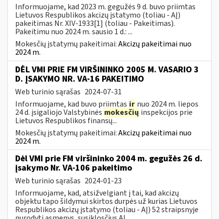
Informuojame, kad 2023 m. gegužės 9 d. buvo priimtas
Lietuvos Respublikos akcizų įstatymo (toliau - AĮ)
pakeitimas Nr. XIV-1933[1] (toliau - Pakeitimas).
Pakeitimu nuo 2024 m. sausio 1 d.: ...
Mokesčių įstatymų pakeitimai:
Akcizų pakeitimai nuo
2024 m.
DĖL VMI PRIE FM VIRŠININKO 2005 M. VASARIO 3
D. ĮSAKYMO NR. VA-16 PAKEITIMO
Web turinio sąrašas
2024-07-31
Informuojame, kad buvo priimtas
ir
nuo 2024 m. liepos
24 d. įsigaliojo Valstybinės
mokesčių
inspekcijos prie
Lietuvos Respublikos finansų...
Mokesčių įstatymų pakeitimai:
Akcizų pakeitimai nuo
2024 m.
Dėl VMI prie FM viršininko 2004 m. gegužės 26 d.
įsakymo Nr. VA-106 pakeitimo
Web turinio sąrašas
2024-01-23
Informuojame, kad, atsižvelgiant į tai, kad akcizų
objektu tapo šildymui skirtos durpės už kurias Lietuvos
Respublikos akcizų įstatymo (toliau - AĮ) 52 straipsnyje
nurodyti asmenys, susiklosčius AĮ...