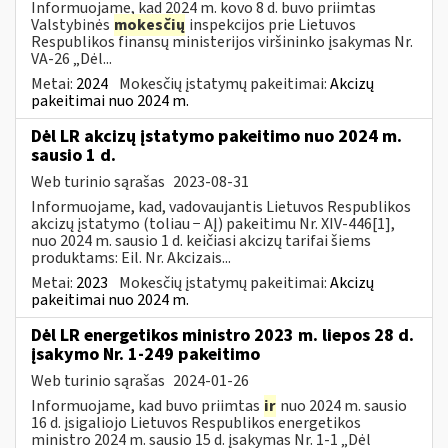
Informuojame, kad 2024 m. kovo 8 d. buvo priimtas
Valstybinės
mokesčių
inspekcijos prie Lietuvos
Respublikos finansų ministerijos viršininko įsakymas Nr.
VA-26 „Dėl...
Metai:
2024
Mokesčių įstatymų pakeitimai:
Akcizų
pakeitimai nuo 2024 m.
Dėl LR akcizų įstatymo pakeitimo nuo 2024 m.
sausio 1 d.
Web turinio sąrašas
2023-08-31
Informuojame, kad, vadovaujantis Lietuvos Respublikos
akcizų įstatymo (toliau − AĮ) pakeitimu Nr. XIV-446[1],
nuo 2024 m. sausio 1 d. keičiasi akcizų tarifai šiems
produktams: Eil. Nr. Akcizais...
Metai:
2023
Mokesčių įstatymų pakeitimai:
Akcizų
pakeitimai nuo 2024 m.
Dėl LR energetikos ministro 2023 m. liepos 28 d.
įsakymo Nr. 1-249 pakeitimo
Web turinio sąrašas
2024-01-26
Informuojame, kad buvo priimtas
ir
nuo 2024 m. sausio
16 d. įsigaliojo Lietuvos Respublikos energetikos
ministro 2024 m. sausio 15 d. įsakymas Nr. 1-1 „Dėl