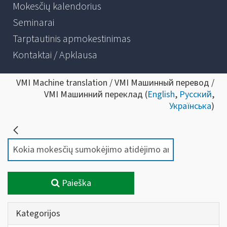
Mokesčių kalendorius
Seminarai
Tarptautinis apmokestinimas
Kontaktai / Apklausa
VMI Machine translation / VMI Машинный перевод /
VMI Машинний переклад (
English
,
Русский
,
Українська
)
Paieška
Kategorijos