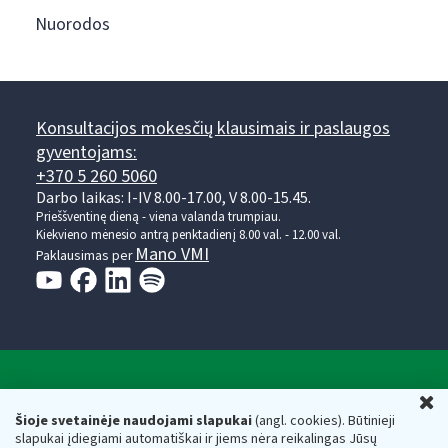
Nuorodos
Konsultacijos mokesčių klausimais ir paslaugos
gyventojams:
+370 5 260 5060
Darbo laikas: I-IV 8.00-17.00, V 8.00-15.45.
Prieššventinę dieną - viena valanda trumpiau.
Kiekvieno mėnesio antrą penktadienį 8.00 val. - 12.00 val.
Mano VMI
Paklausimas per
Valstybinė mokesčių inspekcija prie Lietuvos
U
Respublikos finansų ministerijos
Šioje svetainėje naudojami slapukai
(angl. cookies). Būtinieji
slapukai įdiegiami automatiškai ir jiems nėra reikalingas Jūsų