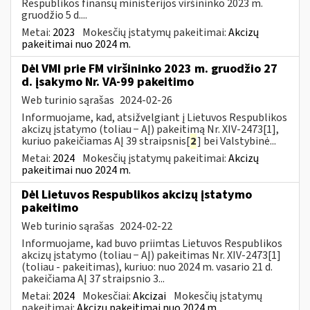
Respublikos finansų ministerijos viršininko 2023 m.
gruodžio 5 d....
Metai:
2023
Mokesčių įstatymų pakeitimai:
Akcizų
pakeitimai nuo 2024 m.
Dėl VMI prie FM viršininko 2023 m. gruodžio 27
d. įsakymo Nr. VA-99 pakeitimo
Web turinio sąrašas
2024-02-26
Informuojame, kad, atsižvelgiant į Lietuvos Respublikos
akcizų įstatymo (toliau − AĮ) pakeitimą Nr. XIV-2473[1],
kuriuo pakeičiamas AĮ 39 straipsnis[
2
] bei Valstybinė...
Metai:
2024
Mokesčių įstatymų pakeitimai:
Akcizų
pakeitimai nuo 2024 m.
Dėl Lietuvos Respublikos akcizų įstatymo
pakeitimo
Web turinio sąrašas
2024-02-22
Informuojame, kad buvo priimtas Lietuvos Respublikos
akcizų įstatymo (toliau − AĮ) pakeitimas Nr. XIV-2473[1]
(toliau - pakeitimas), kuriuo: nuo 2024 m. vasario 21 d.
pakeičiama AĮ 37 straipsnio 3...
Metai:
2024
Mokesčiai:
Akcizai
Mokesčių įstatymų
pakeitimai:
Akcizų pakeitimai nuo 2024 m.