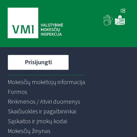
Prisijungti
Mokesčių mokėtojų informacija
Formos
Rinkmenos / Atviri duomenys
Skaičiuoklės ir pagalbininkai
Sąskaitos ir įmokų kodai
Mokesčių žinynas