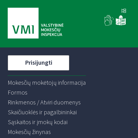
Prisijungti
Mokesčių mokėtojų informacija
Formos
Rinkmenos / Atviri duomenys
Skaičiuoklės ir pagalbininkai
Sąskaitos ir įmokų kodai
Mokesčių žinynas