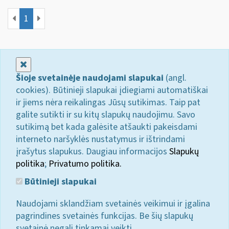
1
Uždaryti
Šioje svetainėje naudojami slapukai
(angl.
cookies). Būtinieji slapukai įdiegiami automatiškai
ir jiems nėra reikalingas Jūsų sutikimas. Taip pat
galite sutikti ir su kitų slapukų naudojimu. Savo
sutikimą bet kada galėsite atšaukti pakeisdami
interneto naršyklės nustatymus ir ištrindami
įrašytus slapukus. Daugiau informacijos
Slapukų
politika
;
Privatumo politika.
Būtinieji slapukai
Naudojami sklandžiam svetainės veikimui ir įgalina
pagrindines svetainės funkcijas. Be šių slapukų
svetainė negali tinkamai veikti.