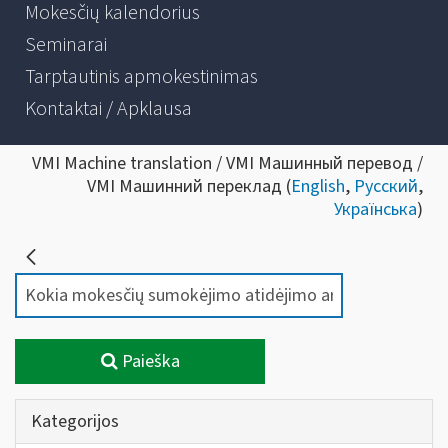
Mokesčių kalendorius
Seminarai
Tarptautinis apmokestinimas
Kontaktai / Apklausa
VMI Machine translation / VMI Машинный перевод /
VMI Машинний переклад (
English
,
Русский
,
Українська
)
Paieška
Kategorijos