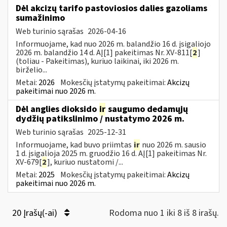
Dėl akcizų tarifo pastoviosios dalies gazoliams
sumažinimo
Web turinio sąrašas
2026-04-16
Informuojame, kad nuo 2026 m. balandžio 16 d. įsigaliojo
2026 m. balandžio 14 d. AĮ[1] pakeitimas Nr. XV-811[
2
]
(toliau - Pakeitimas), kuriuo laikinai, iki 2026 m.
birželio...
Metai:
2026
Mokesčių įstatymų pakeitimai:
Akcizų
pakeitimai nuo 2026 m.
Dėl anglies dioksido
ir
saugumo dedamųjų
dydžių patikslinimo / nustatymo 2026 m.
Web turinio sąrašas
2025-12-31
Informuojame, kad buvo priimtas
ir
nuo 2026 m. sausio
1 d. įsigalioja 2025 m. gruodžio 16 d. AĮ[1] pakeitimas Nr.
XV-679[
2
], kuriuo nustatomi /...
Metai:
2025
Mokesčių įstatymų pakeitimai:
Akcizų
pakeitimai nuo 2026 m.
20 Įrašų(-ai)
Rodoma nuo 1 iki 8 iš 8 irašų.