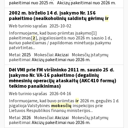
pakeitimai nuo 2025 m.
Akcizų pakeitimai nuo 2026 m.
2002 m. birželio 14 d. įsakymo Nr. 156
pakeitimo (nealkoholinių saldintų gėrimų
ir
Web turinio sąrašas
2025-10-02
Informuojame, kad buvo priimtas įsakymo[1]
pakeitimas[
2
], įsigaliosiantis nuo 2026 m. sausio 1 d.,
kuriuo pakeičiamas / papildomas minėtuoju įsakymu
patvirtintas...
Metai:
2025
Mokesčiai:
Akcizai
Mokesčių įstatymų
pakeitimai:
Akcizų pakeitimai nuo 2026 m.
Dėl VMI prie FM viršininko 2011 m. sausio 25 d.
įsakymo Nr. VA-16 pakeitimo (degalinių
mėnesinių operacijų ataskaitų (AKC410 formų)
teikimo panaikinimas)
Web turinio sąrašas
2026-04-16
Informuojame, kad buvo priimtas
ir
2026 m. gegužės 1 d.
įsigalioja Valstybinės
mokesčių
inspekcijos prie
Lietuvos Respublikos finansų ministerijos...
Metai:
2026
Mokesčiai:
Akcizai
Mokesčių įstatymų
pakeitimai:
Akcizų pakeitimai nuo 2026 m.