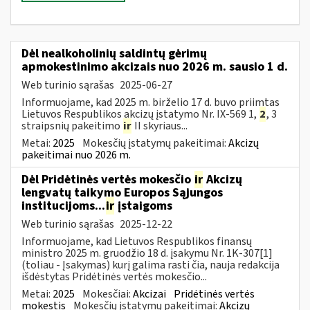
Dėl nealkoholinių saldintų gėrimų
apmokestinimo akcizais nuo 2026 m. sausio 1 d.
Web turinio sąrašas
2025-06-27
Informuojame, kad 2025 m. birželio 17 d. buvo priimtas
Lietuvos Respublikos akcizų įstatymo Nr. IX-569 1,
2
, 3
straipsnių pakeitimo
ir
II skyriaus...
Metai:
2025
Mokesčių įstatymų pakeitimai:
Akcizų
pakeitimai nuo 2026 m.
Dėl Pridėtinės vertės mokesčio
ir
Akcizų
lengvatų taikymo Europos Sąjungos
institucijoms...
ir
įstaigoms
Web turinio sąrašas
2025-12-22
Informuojame, kad Lietuvos Respublikos finansų
ministro 2025 m. gruodžio 18 d. įsakymu Nr. 1K-307[1]
(toliau - Įsakymas) kurį galima rasti čia, nauja redakcija
išdėstytas Pridėtinės vertės mokesčio...
Metai:
2025
Mokesčiai:
Akcizai
Pridėtinės vertės
mokestis
Mokesčių įstatymų pakeitimai:
Akcizų