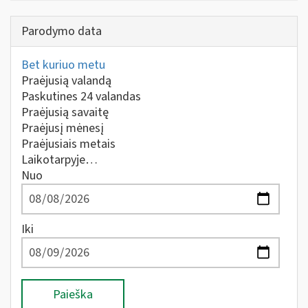
Parodymo data
Bet kuriuo metu
Praėjusią valandą
Paskutines 24 valandas
Praėjusią savaitę
Praėjusį mėnesį
Praėjusiais metais
Laikotarpyje…
Nuo
Iki
Paieška