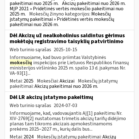
pakeitimai nuo 2025 m.
Akcizų pakeitimai nuo 2026 m.
MĮP 2021 » Pridėtinės vertės mokesčio pakeitimai nuo
2025 m.
Mokesčių žinyno kategorijos:
Mokesčių
įstatymų pakeitimai » Pridėtinės vertės mokesčių
pakeitimai nuo 2026 m.
Dėl Akcizų už nealkoholinius saldintus gėrimus
mokėtojų registravimo taisyklių patvirtinimo
Web turinio sąrašas
2025-10-15
Informuojame, kad buvo priimtas Valstybinės
mokesčių
inspekcijos prie Lietuvos Respublikos finansų
ministerijos viršininko 2025 m. spalio 13 d. įsakymas Nr.
VA-93[1]...
Metai:
2025
Mokesčiai:
Akcizai
Mokesčių įstatymų
pakeitimai:
Akcizų pakeitimai nuo 2026 m.
Dėl LR akcizų įstatymo pakeitimų
Web turinio sąrašas
2024-07-03
Informuojame, kad, vadovaujantis AĮ[1] pakeitimu Nr.
XIV-2769[2] nustatomas trimetis akcizų tarifų didėjimo
planas tam tikroms akcizais apmokestinamoms
prekėms 2025–2027 m., kurių dalis bus...
Metai:
2024
Mokesčių įstatymų pakeitimai:
Akcizų