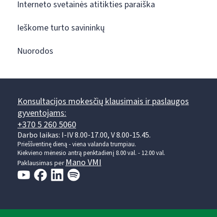
Interneto svetainės atitikties paraiška
Ieškome turto savininkų
Nuorodos
Konsultacijos mokesčių klausimais ir paslaugos
gyventojams:
+370 5 260 5060
Darbo laikas: I-IV 8.00-17.00, V 8.00-15.45.
Prieššventinę dieną - viena valanda trumpiau.
Kiekvieno mėnesio antrą penktadienį 8.00 val. - 12.00 val.
Mano VMI
Paklausimas per