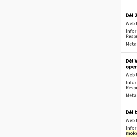
Dėl 
Web t
Infor
Respu
Metai
Dėl 
oper
Web t
Infor
Respu
Metai
Dėl 
Web t
Infor
moke