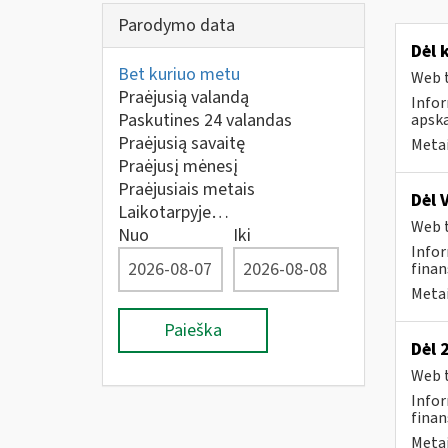
Parodymo data
Dėl 
Bet kuriuo metu
Web t
Praėjusią valandą
Info
Paskutines 24 valandas
apska
Praėjusią savaitę
Metai
Praėjusį mėnesį
Praėjusiais metais
Dėl 
Laikotarpyje…
Web t
Nuo
Iki
Infor
finan
Metai
Paieška
Dėl 
Web t
Infor
finan
Metai