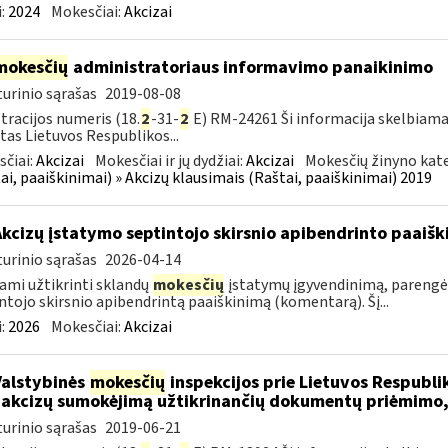
:
2024
Mokesčiai:
Akcizai
mokesčių
administratoriaus informavimo panaikinimo
urinio sąrašas
2019-08-08
tracijos numeris (18.
2
-31-
2
E) RM-24261 Ši informacija skelbiama
tas Lietuvos Respublikos...
čiai:
Akcizai
Mokesčiai ir jų dydžiai:
Akcizai
Mokesčių žinyno kate
ai, paaiškinimai) » Akcizų klausimais (Raštai, paaiškinimai) 2019
Akcizų įstatymo septintojo skirsnio apibendrinto paai
urinio sąrašas
2026-04-14
ami užtikrinti sklandų
mokesčių
įstatymų įgyvendinimą, parengė
ntojo skirsnio apibendrintą paaiškinimą (komentarą). Šį...
:
2026
Mokesčiai:
Akcizai
Valstybinės
mokesčių
inspekcijos prie Lietuvos Respublik
 akcizų sumokėjimą užtikrinančių dokumentų priėmimo,
urinio sąrašas
2019-06-21