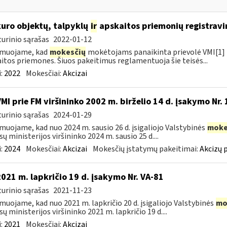
kuro objektų, talpyklų
ir
apskaitos priemonių registravi
urinio sąrašas
2022-01-12
rmuojame, kad
mokesčių
mokėtojams panaikinta prievolė VMI[1] r
itos priemones. Šiuos pakeitimus reglamentuoja šie teisės...
:
2022
Mokesčiai:
Akcizai
VMI prie FM viršininko 2002 m. birželio 14 d. įsakymo Nr.
urinio sąrašas
2024-01-29
muojame, kad nuo 2024 m. sausio 26 d. įsigaliojo Valstybinės
moke
sų ministerijos viršininko 2024 m. sausio 25 d....
:
2024
Mokesčiai:
Akcizai
Mokesčių įstatymų pakeitimai:
Akcizų 
2021 m. lapkričio 19 d. įsakymo Nr. VA-81
urinio sąrašas
2021-11-23
muojame, kad nuo 2021 m. lapkričio 20 d. įsigaliojo Valstybinės
mo
sų ministerijos viršininko 2021 m. lapkričio 19 d....
:
2021
Mokesčiai:
Akcizai