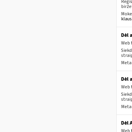
Regis
biržel
Mokes
klaus
Dėl 
Web t
Siekd
strai
Metai
Dėl 
Web t
Siekd
strai
Metai
Dėl 
Web t