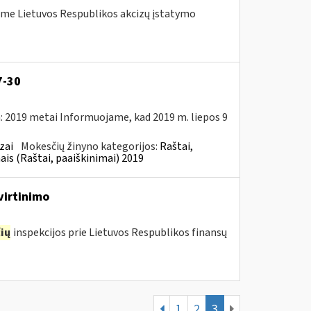
me Lietuvos Respublikos akcizų įstatymo
7-30
: 2019 metai Informuojame, kad 2019 m. liepos 9
zai
Mokesčių žinyno kategorijos:
Raštai,
ais (Raštai, paaiškinimai) 2019
virtinimo
ių
inspekcijos prie Lietuvos Respublikos finansų
1
2
3