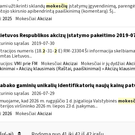
ami užtikrinti sklandų
mokesčių
įstatymų įgyvendinimą, parengė
tojo skirsnio apibendrintą paaiškinimą (komentarą). Šį...
:
2025
Mokesčiai:
Akcizai
Lietuvos Respublikos akcizų įstatymo pakeitimo 2019-0
urinio sąrašas
2019-07-30
tracijos numeris (18.
2
-31-
2
E) RM-23304 Ši informacija skelbiama
imtas Lietuvos...
tucijos:
VMI prie FM
Mokesčiai:
Akcizai
Mokesčiai ir jų dydžiai:
Akci
kinimai » Akcizų klausimais (Raštai, paaiškinimai) » Akcizų klausim
tabako gaminių unikalių identifikatorių naujų kainų pat
urinio sąrašas
2026-07-29
muojame, kad 2026 m. rugpjūčio 1 d. įsigalioja Valstybinės
mokesč
terijos viršininko 2026 m. liepos 23 d. įsakymas...
:
2026
Mokesčiai:
Akcizai
šų(-ai)
Rodoma nuo 41 iki 42 iš 42 irašų.