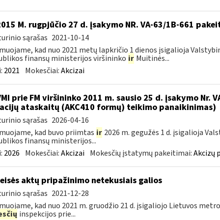
2015 M. rugpjūčio 27 d. įsakymo NR. VA-63/1B-661 pakei
urinio sąrašas
2021-10-14
muojame, kad nuo 2021 metų lapkričio 1 dienos įsigalioja Valstybi
blikos finansų ministerijos viršininko
ir
Muitinės...
:
2021
Mokesčiai:
Akcizai
VMI prie FM viršininko 2011 m. sausio 25 d. įsakymo Nr. 
acijų ataskaitų (AKC410 formų) teikimo panaikinimas)
urinio sąrašas
2026-04-16
muojame, kad buvo priimtas
ir
2026 m. gegužės 1 d. įsigalioja Val
blikos finansų ministerijos...
:
2026
Mokesčiai:
Akcizai
Mokesčių įstatymų pakeitimai:
Akcizų 
teisės aktų pripažinimo netekusiais galios
urinio sąrašas
2021-12-28
muojame, kad nuo 2021 m. gruodžio 21 d. įsigaliojo Lietuvos metro
sčių
inspekcijos prie...