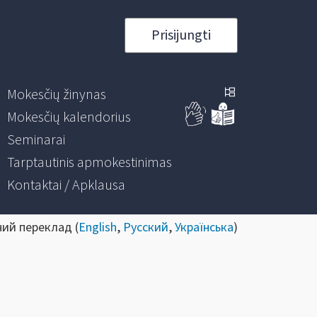
Prisijungti
Mokesčių žinynas
Mokesčių kalendorius
Seminarai
Tarptautinis apmokestinimas
Kontaktai / Apklausa
ний переклад (
English
,
Русский
,
Українська
)