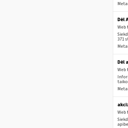
Metai
Dėl 
Web t
Siekd
371 s
Metai
Dėl 
Web t
Infor
taiko
Metai
akci
Web t
Siekd
apibe