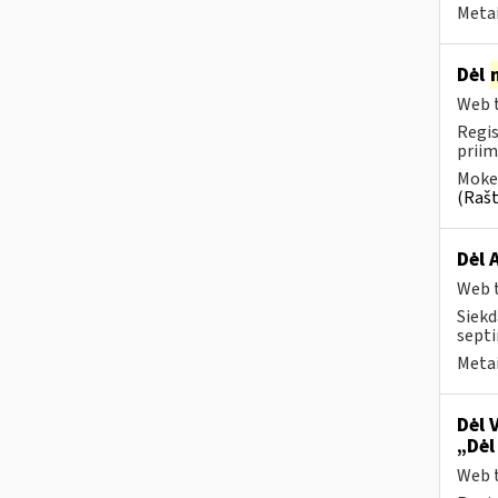
Metai
Dėl
Web t
Regis
priim
Mokes
(Rašt
Dėl 
Web t
Siekd
septi
Metai
Dėl 
„Dėl
Web t