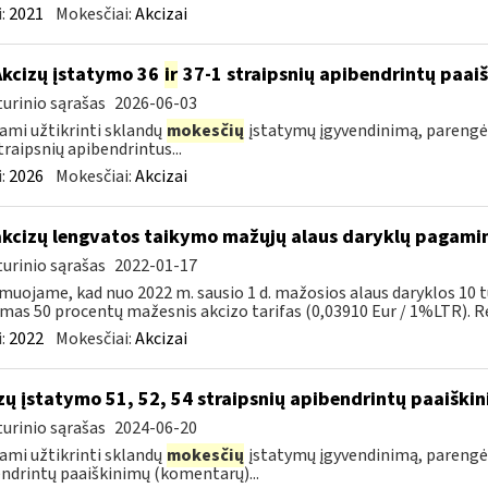
:
2021
Mokesčiai:
Akcizai
Akcizų įstatymo 36
ir
37-1 straipsnių apibendrintų paa
urinio sąrašas
2026-06-03
ami užtikrinti sklandų
mokesčių
įstatymų įgyvendinimą, parengė
traipsnių apibendrintus...
:
2026
Mokesčiai:
Akcizai
akcizų lengvatos taikymo mažųjų alaus daryklų pagami
urinio sąrašas
2022-01-17
muojame, kad nuo 2022 m. sausio 1 d. mažosios alaus daryklos 10 t
mas 50 procentų mažesnis akcizo tarifas (0,03910 Eur / 1%LTR). Re
:
2022
Mokesčiai:
Akcizai
zų įstatymo 51, 52, 54 straipsnių apibendrintų paaišk
urinio sąrašas
2024-06-20
ami užtikrinti sklandų
mokesčių
įstatymų įgyvendinimą, parengė
ndrintų paaiškinimų (komentarų)...