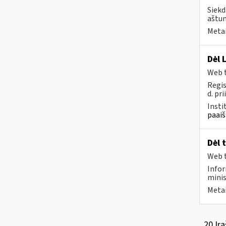
Siekd
aštun
Metai
Dėl 
Web t
Regis
d. pri
Insti
paaiš
Dėl 
Web t
Infor
minis
Metai
20 Įra