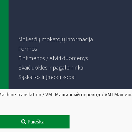
Mokesčių mokėtojų informacija
Formos
Rinkmenos / Atviri duomenys
Skaičiuoklės ir pagalbininkai
Sąskaitos ir įmokų kodai
Machine translation / VMI Машинный перевод / VMI Машин
Paieška