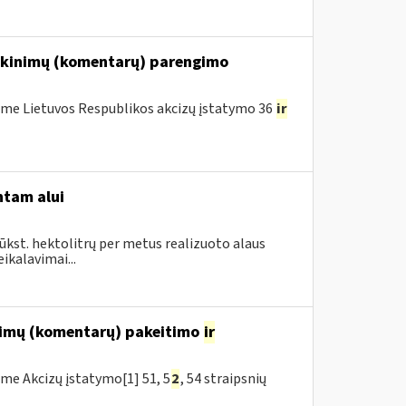
iškinimų (komentarų) parengimo
me Lietuvos Respublikos akcizų įstatymo 36
ir
ntam alui
ūkst. hektolitrų per metus realizuoto alaus
ikalavimai...
inimų (komentarų) pakeitimo
ir
me Akcizų įstatymo[1] 51, 5
2
, 54 straipsnių