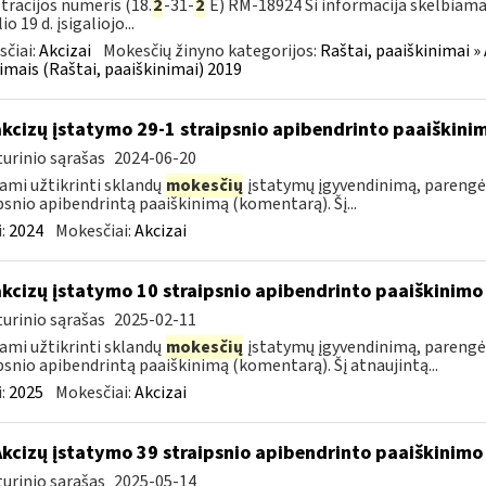
tracijos numeris (18.
2
-31-
2
E) RM-18924 Ši informacija skelbiama
io 19 d. įsigaliojo...
čiai:
Akcizai
Mokesčių žinyno kategorijos:
Raštai, paaiškinimai » 
imais (Raštai, paaiškinimai) 2019
akcizų įstatymo 29-1 straipsnio apibendrinto paaiškin
urinio sąrašas
2024-06-20
ami užtikrinti sklandų
mokesčių
įstatymų įgyvendinimą, parengė
psnio apibendrintą paaiškinimą (komentarą). Šį...
:
2024
Mokesčiai:
Akcizai
akcizų įstatymo 10 straipsnio apibendrinto paaiškinim
urinio sąrašas
2025-02-11
ami užtikrinti sklandų
mokesčių
įstatymų įgyvendinimą, parengė
psnio apibendrintą paaiškinimą (komentarą). Šį atnaujintą...
:
2025
Mokesčiai:
Akcizai
Akcizų įstatymo 39 straipsnio apibendrinto paaiškinim
urinio sąrašas
2025-05-14