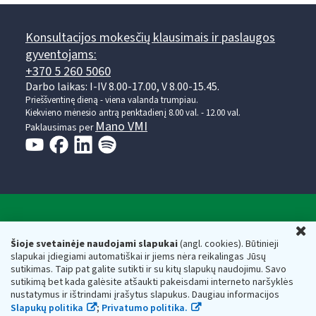
Konsultacijos mokesčių klausimais ir paslaugos
gyventojams:
+370 5 260 5060
Darbo laikas: I-IV 8.00-17.00, V 8.00-15.45.
Prieššventinę dieną - viena valanda trumpiau.
Kiekvieno mėnesio antrą penktadienį 8.00 val. - 12.00 val.
Mano VMI
Paklausimas per
Valstybinė mokesčių inspekcija prie Lietuvos
U
Respublikos finansų ministerijos
Šioje svetainėje naudojami slapukai
(angl. cookies). Būtinieji
slapukai įdiegiami automatiškai ir jiems nėra reikalingas Jūsų
Biudžetinė įstaiga. Juridinio asmens kodas — 188659752,
sutikimas. Taip pat galite sutikti ir su kitų slapukų naudojimu. Savo
adresas: Vasario 16-osios g. 14, 01107 Vilnius, Lietuva, el.paštas:
sutikimą bet kada galėsite atšaukti pakeisdami interneto naršyklės
vmi@vmi.lt
, E. pristatymo dėžutės adresas 188659752
nustatymus ir ištrindami įrašytus slapukus. Daugiau informacijos
Duomenys apie Valstybinę mokesčių inspekciją prie Lietuvos
Slapukų politika
;
Privatumo politika.
Respublikos finansų ministerijos kaupiami ir saugomi Juridinių