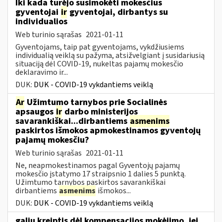
Iki kada turėjo susimokėti mokesčius
gyventojai
ir
gyventojai, dirbantys su
individualios
Web turinio sąrašas
2021-01-11
Gyventojams, taip pat gyventojams, vykdžiusiems
individualią veiklą su pažyma, atsižvelgiant į susidariusią
situaciją dėl COVID-19, nukeltas pajamų mokesčio
deklaravimo ir...
DUK:
DUK - COVID-19 vykdantiems veiklą
Ar
Užimtumo tarnybos prie Socialinės
apsaugos
ir
darbo ministerijos
savarankiškai...dirbantiems
asmenims
paskirtos išmokos apmokestinamos gyventojų
pajamų mokesčiu?
Web turinio sąrašas
2021-01-11
Ne, neapmokestinamos pagal Gyventojų pajamų
mokesčio įstatymo 17 straipsnio 1 dalies 5 punktą.
Užimtumo tarnybos paskirtos savarankiškai
dirbantiems
asmenims
išmokos...
DUK:
DUK - COVID-19 vykdantiems veiklą
galiu kreiptis dėl kompensacijos mokėjimo, jei