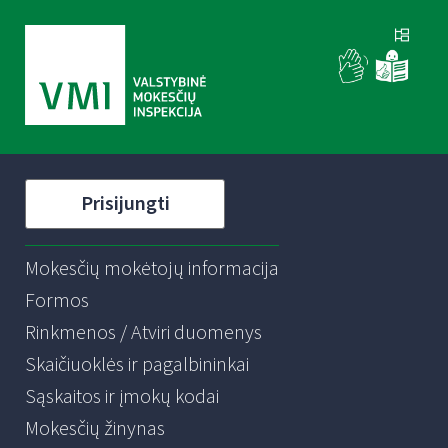
Prisijungti
Mokesčių mokėtojų informacija
Formos
Rinkmenos / Atviri duomenys
Skaičiuoklės ir pagalbininkai
Sąskaitos ir įmokų kodai
Mokesčių žinynas