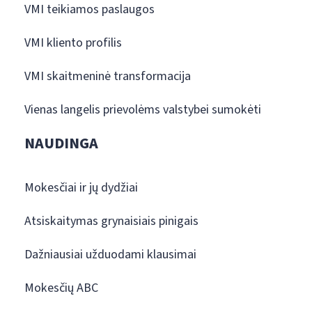
VMI teikiamos paslaugos
VMI kliento profilis
VMI skaitmeninė transformacija
Vienas langelis prievolėms valstybei sumokėti
NAUDINGA
Mokesčiai ir jų dydžiai
Atsiskaitymas grynaisiais pinigais
Dažniausiai užduodami klausimai
Mokesčių ABC