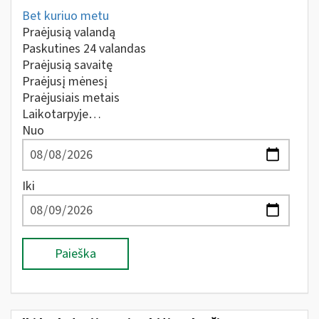
Bet kuriuo metu
Praėjusią valandą
Paskutines 24 valandas
Praėjusią savaitę
Praėjusį mėnesį
Praėjusiais metais
Laikotarpyje…
Nuo
Iki
Paieška