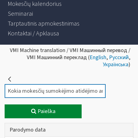
Mokesčių kalendorius
Seminarai
Tarptautinis apmokestinimas
Kontaktai / Apklausa
VMI Machine translation / VMI Машинный перевод /
VMI Машинний переклад (
English
,
Русский
,
Українська
)
Paieška
Parodymo data