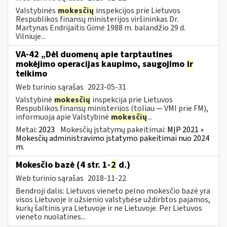
Valstybinės
mokesčių
inspekcijos prie Lietuvos
Respublikos finansų ministerijos viršininkas Dr.
Martynas Endrijaitis Gimė 1988 m. balandžio 29 d.
Vilniuje...
VA-42 „Dėl duomenų apie tarptautines
mokėjimo operacijas kaupimo, saugojimo
ir
teikimo
Web turinio sąrašas
2023-05-31
Valstybinė
mokesčių
inspekcija prie Lietuvos
Respublikos finansų ministerijos (toliau ― VMI prie FM),
informuoja apie Valstybinė
mokesčių
...
Metai:
2023
Mokesčių įstatymų pakeitimai:
MĮP 2021 »
Mokesčių administravimo įstatymo pakeitimai nuo 2024
m.
Mokesčio bazė (4 str. 1-
2
d.)
Web turinio sąrašas
2018-11-22
Bendroji dalis: Lietuvos vieneto pelno mokesčio bazė yra
visos Lietuvoje ir užsienio valstybėse uždirbtos pajamos,
kurių šaltinis yra Lietuvoje ir ne Lietuvoje. Per Lietuvos
vieneto nuolatines...