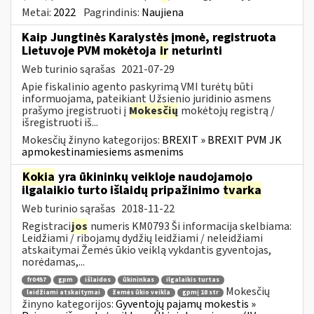
Metai:
2022
Pagrindinis:
Naujiena
Kaip Jungtinės Karalystės įmonė, registruota
Lietuvoje PVM mokėtoja
ir
neturinti
Web turinio sąrašas
2021-07-29
Apie fiskalinio agento paskyrimą VMI turėtų būti
informuojama, pateikiant Užsienio juridinio asmens
prašymo įregistruoti į
Mokesčių
mokėtojų registrą /
išregistruoti iš...
Mokesčių žinyno kategorijos:
BREXIT » BREXIT PVM JK
apmokestinamiesiems asmenims
Kokia
yra ūkininkų veikloje naudojamojo
ilgalaikio turto išlaidų pripažinimo
tvarka
Web turinio sąrašas
2018-11-22
Registraci
jos
numeris KM0793 Ši informacija skelbiama:
Leidžiami / ribojamų dydžių leidžiami / neleidžiami
atskaitymai Žemės ūkio veiklą vykdantis gyventojas,
norėdamas,...
fr0457
gpm
išlaidos
ūkininkas
ilgalaikis turtas
Mokesčių
leidžiami atskaitymai
žemės ūkio veikla
gpmį 18 str
žinyno kategorijos:
Gyventojų pajamų mokestis »