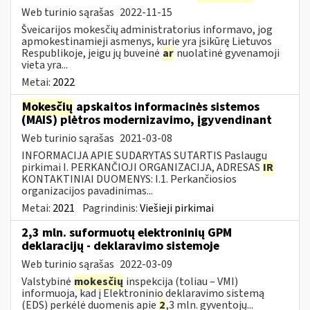
Web turinio sąrašas
2022-11-15
Šveicarijos mokesčių administratorius informavo, jog
apmokestinamieji asmenys, kurie yra įsikūrę Lietuvos
Respublikoje, jeigu jų buveinė
ar
nuolatinė gyvenamoji
vieta yra...
Metai:
2022
Mokesčių
apskaitos informacinės sistemos
(MAIS) plėtros modernizavimo, įgyvendinant
Web turinio sąrašas
2021-03-08
INFORMACIJA APIE SUDARYTAS SUTARTIS Paslaugų
pirkimai I. PERKANČIOJI ORGANIZACIJA, ADRESAS
IR
KONTAKTINIAI DUOMENYS: I.1. Perkančiosios
organizacijos pavadinimas...
Metai:
2021
Pagrindinis:
Viešieji pirkimai
2,3 mln. suformuotų elektroninių GPM
deklaracijų - deklaravimo sistemoje
Web turinio sąrašas
2022-03-09
Valstybinė
mokesčių
inspekcija (toliau – VMI)
informuoja, kad į Elektroninio deklaravimo sistemą
(EDS) perkėlė duomenis apie
2
,3 mln. gyventojų...