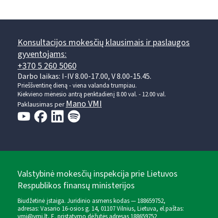
Konsultacijos mokesčių klausimais ir paslaugos
gyventojams:
+370 5 260 5060
Darbo laikas: I-IV 8.00-17.00, V 8.00-15.45.
Prieššventinę dieną - viena valanda trumpiau.
Kiekvieno mėnesio antrą penktadienį 8.00 val. - 12.00 val.
Mano VMI
Paklausimas per
Valstybinė mokesčių inspekcija prie Lietuvos
Respublikos finansų ministerijos
Biudžetinė įstaiga. Juridinio asmens kodas — 188659752,
adresas: Vasario 16-osios g. 14, 01107 Vilnius, Lietuva, el.paštas:
vmi@vmi.lt
, E. pristatymo dėžutės adresas 188659752