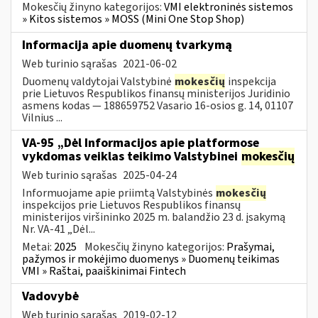
Mokesčių žinyno kategorijos:
VMI elektroninės sistemos
» Kitos sistemos » MOSS (Mini One Stop Shop)
Informacija apie duomenų tvarkymą
Web turinio sąrašas
2021-06-02
Duomenų valdytojai Valstybinė
mokesčių
inspekcija
prie Lietuvos Respublikos finansų ministerijos Juridinio
asmens kodas — 188659752 Vasario 16-osios g. 14, 01107
Vilnius ...
VA-95 „Dėl Informacijos apie platformose
vykdomas veiklas teikimo Valstybinei
mokesčių
Web turinio sąrašas
2025-04-24
Informuojame apie priimtą Valstybinės
mokesčių
inspekcijos prie Lietuvos Respublikos finansų
ministerijos viršininko 2025 m. balandžio 23 d. įsakymą
Nr. VA-41 „Dėl...
Metai:
2025
Mokesčių žinyno kategorijos:
Prašymai,
pažymos ir mokėjimo duomenys » Duomenų teikimas
VMI » Raštai, paaiškinimai Fintech
Vadovybė
Web turinio sąrašas
2019-02-12