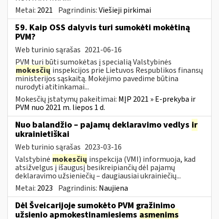
Metai:
2021
Pagrindinis:
Viešieji pirkimai
59. Kaip OSS dalyvis turi sumokėti mokėtiną
PVM?
Web turinio sąrašas
2021-06-16
PVM turi būti sumokėtas į specialią Valstybinės
mokesčių
inspekcijos prie Lietuvos Respublikos finansų
ministerijos sąskaitą. Mokėjimo pavedime būtina
nurodyti atitinkamai...
Mokesčių įstatymų pakeitimai:
MĮP 2021 » E-prekyba ir
PVM nuo 2021 m. liepos 1 d.
Nuo balandžio – pajamų deklaravimo vedlys
ir
ukrainietiškai
Web turinio sąrašas
2023-03-16
Valstybinė
mokesčių
inspekcija (VMI) informuoja, kad
atsižvelgus į išaugusį besikreipiančių dėl pajamų
deklaravimo užsieniečių – daugiausiai ukrainiečių...
Metai:
2023
Pagrindinis:
Naujiena
Dėl Šveicarijoje sumokėto PVM grąžinimo
užsienio apmokestinamiesiems
asmenims