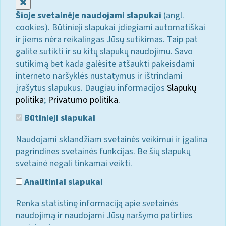
Uždaryti
Šioje svetainėje naudojami slapukai
(angl.
cookies). Būtinieji slapukai įdiegiami automatiškai
ir jiems nėra reikalingas Jūsų sutikimas. Taip pat
galite sutikti ir su kitų slapukų naudojimu. Savo
sutikimą bet kada galėsite atšaukti pakeisdami
interneto naršyklės nustatymus ir ištrindami
įrašytus slapukus. Daugiau informacijos
Slapukų
politika
;
Privatumo politika.
Būtinieji slapukai
Naudojami sklandžiam svetainės veikimui ir įgalina
pagrindines svetainės funkcijas. Be šių slapukų
svetainė negali tinkamai veikti.
Analitiniai slapukai
Renka statistinę informaciją apie svetainės
naudojimą ir naudojami Jūsų naršymo patirties