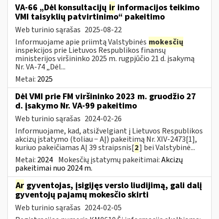
VA-66 „Dėl konsultacijų
ir
informacijos teikimo
VMI taisyklių patvirtinimo“ pakeitimo
Web turinio sąrašas
2025-08-22
Informuojame apie priimtą Valstybinės
mokesčių
inspekcijos prie Lietuvos Respublikos finansų
ministerijos viršininko 2025 m. rugpjūčio 21 d. įsakymą
Nr. VA-74 „Dėl...
Metai:
2025
Dėl VMI prie FM viršininko 2023 m. gruodžio 27
d. įsakymo Nr. VA-99 pakeitimo
Web turinio sąrašas
2024-02-26
Informuojame, kad, atsižvelgiant į Lietuvos Respublikos
akcizų įstatymo (toliau − AĮ) pakeitimą Nr. XIV-2473[1],
kuriuo pakeičiamas AĮ 39 straipsnis[
2
] bei Valstybinė...
Metai:
2024
Mokesčių įstatymų pakeitimai:
Akcizų
pakeitimai nuo 2024 m.
Ar
gyventojas, įsigijęs verslo liudijimą, gali dalį
gyventojų pajamų mokesčio skirti
Web turinio sąrašas
2024-02-05