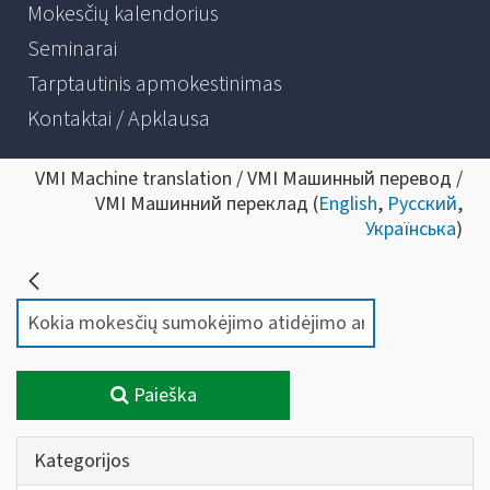
Mokesčių kalendorius
Seminarai
Tarptautinis apmokestinimas
Kontaktai / Apklausa
VMI Machine translation / VMI Машинный перевод /
VMI Машинний переклад (
English
,
Русский
,
Українська
)
Paieška
Kategorijos