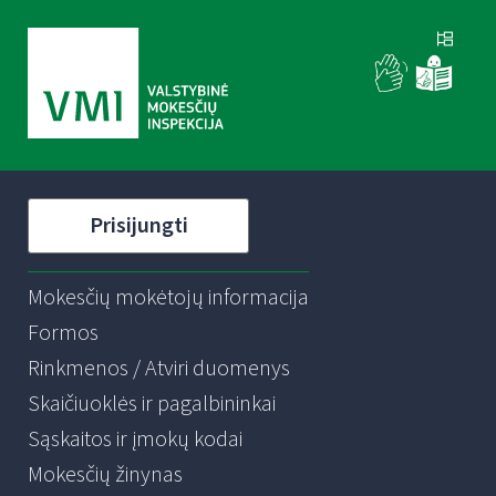
Prisijungti
Mokesčių mokėtojų informacija
Formos
Rinkmenos / Atviri duomenys
Skaičiuoklės ir pagalbininkai
Sąskaitos ir įmokų kodai
Mokesčių žinynas