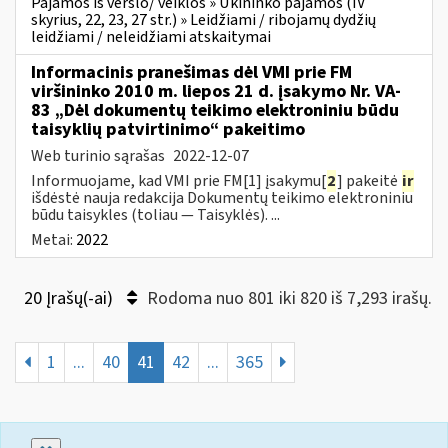
Pajamos iš verslo/ veiklos » Ūkininko pajamos (IV
skyrius, 22, 23, 27 str.) » Leidžiami / ribojamų dydžių
leidžiami / neleidžiami atskaitymai
Informacinis pranešimas dėl VMI prie FM
viršininko 2010 m. liepos 21 d. įsakymo Nr. VA-
83 „Dėl dokumentų teikimo elektroniniu būdu
taisyklių patvirtinimo“ pakeitimo
Web turinio sąrašas
2022-12-07
Informuojame, kad VMI prie FM[1] įsakymu[
2
] pakeitė
ir
išdėstė nauja redakcija Dokumentų teikimo elektroniniu
būdu taisykles (toliau — Taisyklės). ...
Metai:
2022
20 Įrašų(-ai)
Rodoma nuo 801 iki 820 iš 7,293 irašų.
1
...
40
41
42
...
365