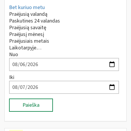
Bet kuriuo metu
Praėjusią valandą
Paskutines 24 valandas
Praėjusią savaitę
Praėjusį mėnesį
Praėjusiais metais
Laikotarpyje…
Nuo
Iki
Paieška