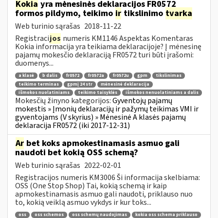
Kokia
yra mėnesinės deklaracijos FR0572
formos pildymo, teikimo
ir
tikslinimo
tvarka
Web turinio sąrašas
2018-11-22
Registraci
jos
numeris KM1146 Aspektas Komentaras
Kokia informacija yra teikiama deklaracijoje? Į mėnesinę
pajamų mokesčio deklaraciją FR0572 turi būti įrašomi:
duomenys...
a klasė
b dalis
fr0572
fr0572a
fr0572u
gpm
tikslinimas
teikimo terminas
gpmį 24 str
mėnesinė deklaracija
išmokos nuolatiniams
teikimo taisyklės
išmokos nenuolatiniams a dalis
Mokesčių žinyno kategorijos:
Gyventojų pajamų
mokestis » Įmonių deklaracijų ir pažymų teikimas VMI ir
gyventojams (V skyrius) » Mėnesinė A klasės pajamų
deklaracija FR0572 (iki 2017-12-31)
Ar
bet koks apmokestinamasis asmuo gali
naudoti bet kokią OSS schemą?
Web turinio sąrašas
2022-02-01
Registracijos numeris KM3006 Ši informacija skelbiama:
OSS (One Stop Shop) Tai, kokią schemą ir kaip
apmokestinamasis asmuo gali naudoti, priklauso nuo
to, kokią veiklą asmuo vykdys ir kur toks...
oss
oss schemos
oss schemų naudojimas
kokia oss schema priklauso