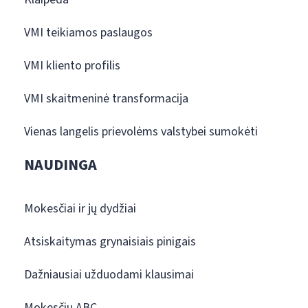
VMI teikiamos paslaugos
VMI kliento profilis
VMI skaitmeninė transformacija
Vienas langelis prievolėms valstybei sumokėti
NAUDINGA
Mokesčiai ir jų dydžiai
Atsiskaitymas grynaisiais pinigais
Dažniausiai užduodami klausimai
Mokesčių ABC