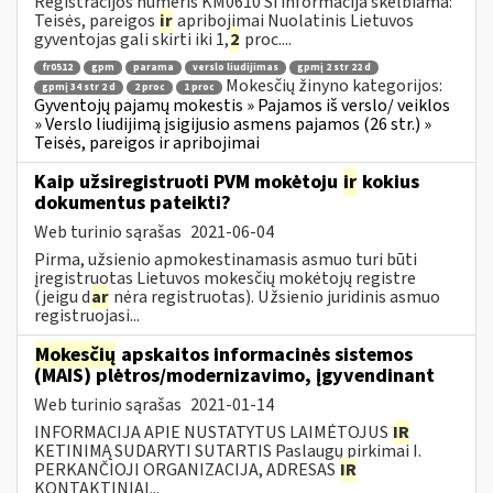
Registracijos numeris KM0610 Ši informacija skelbiama:
Teisės, pareigos
ir
apribojimai Nuolatinis Lietuvos
gyventojas gali skirti iki 1,
2
proc....
fr0512
gpm
parama
verslo liudijimas
gpmį 2 str 22 d
Mokesčių žinyno kategorijos:
gpmį 34 str 2 d
2 proc
1 proc
Gyventojų pajamų mokestis » Pajamos iš verslo/ veiklos
» Verslo liudijimą įsigijusio asmens pajamos (26 str.) »
Teisės, pareigos ir apribojimai
Kaip užsiregistruoti PVM mokėtoju
ir
kokius
dokumentus pateikti?
Web turinio sąrašas
2021-06-04
Pirma, užsienio apmokestinamasis asmuo turi būti
įregistruotas Lietuvos mokesčių mokėtojų registre
(jeigu d
ar
nėra registruotas). Užsienio juridinis asmuo
registruojasi...
Mokesčių
apskaitos informacinės sistemos
(MAIS) plėtros/modernizavimo, įgyvendinant
Web turinio sąrašas
2021-01-14
INFORMACIJA APIE NUSTATYTUS LAIMĖTOJUS
IR
KETINIMĄ SUDARYTI SUTARTIS Paslaugų pirkimai I.
PERKANČIOJI ORGANIZACIJA, ADRESAS
IR
KONTAKTINIAI...