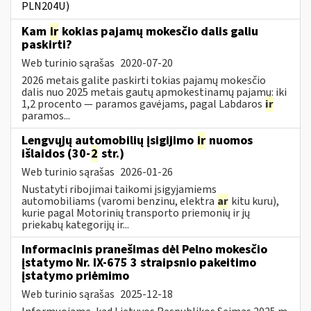
PLN204U)
Kam
ir
kokias pajamų mokesčio dalis galiu
paskirti?
Web turinio sąrašas
2020-07-20
2026 metais galite paskirti tokias pajamų mokesčio
dalis nuo 2025 metais gautų apmokestinamų pajamų: iki
1,2 procento — paramos gavėjams, pagal Labdaros
ir
paramos...
Lengvųjų automobilių įsigijimo
ir
nuomos
išlaidos (30-
2
str.)
Web turinio sąrašas
2026-01-26
Nustatyti ribojimai taikomi įsigyjamiems
automobiliams (varomi benzinu, elektra
ar
kitu kuru),
kurie pagal Motorinių transporto priemonių ir jų
priekabų kategorijų ir...
Informacinis pranešimas dėl Pelno mokesčio
įstatymo Nr. IX-675 3 straipsnio pakeitimo
įstatymo priėmimo
Web turinio sąrašas
2025-12-18