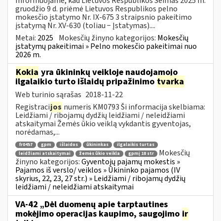
Informuojame, kad Lietuvos Respublikos Seimas 2025 m.
gruodžio 9 d. priėmė Lietuvos Respublikos pelno
mokesčio įstatymo Nr. IX-675 3 straipsnio pakeitimo
įstatymą Nr. XV-630 (toliau − Įstatymas)....
Metai:
2025
Mokesčių žinyno kategorijos:
Mokesčių
įstatymų pakeitimai » Pelno mokesčio pakeitimai nuo
2026 m.
Kokia
yra ūkininkų veikloje naudojamojo
ilgalaikio turto išlaidų pripažinimo
tvarka
Web turinio sąrašas
2018-11-22
Registraci
jos
numeris KM0793 Ši informacija skelbiama:
Leidžiami / ribojamų dydžių leidžiami / neleidžiami
atskaitymai Žemės ūkio veiklą vykdantis gyventojas,
norėdamas,...
fr0457
gpm
išlaidos
ūkininkas
ilgalaikis turtas
Mokesčių
leidžiami atskaitymai
žemės ūkio veikla
gpmį 18 str
žinyno kategorijos:
Gyventojų pajamų mokestis »
Pajamos iš verslo/ veiklos » Ūkininko pajamos (IV
skyrius, 22, 23, 27 str.) » Leidžiami / ribojamų dydžių
leidžiami / neleidžiami atskaitymai
VA-42 „Dėl duomenų apie tarptautines
mokėjimo operacijas kaupimo, saugojimo
ir