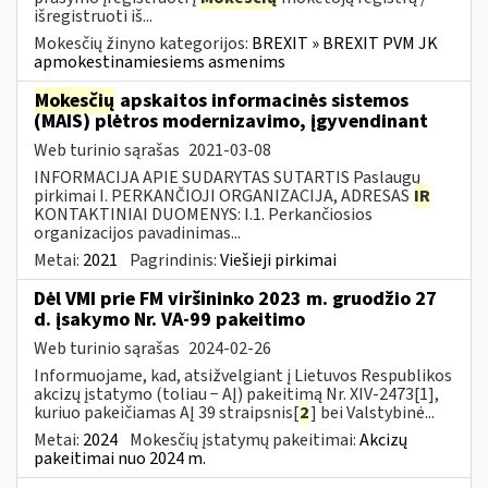
išregistruoti iš...
Mokesčių žinyno kategorijos:
BREXIT » BREXIT PVM JK
apmokestinamiesiems asmenims
Mokesčių
apskaitos informacinės sistemos
(MAIS) plėtros modernizavimo, įgyvendinant
Web turinio sąrašas
2021-03-08
INFORMACIJA APIE SUDARYTAS SUTARTIS Paslaugų
pirkimai I. PERKANČIOJI ORGANIZACIJA, ADRESAS
IR
KONTAKTINIAI DUOMENYS: I.1. Perkančiosios
organizacijos pavadinimas...
Metai:
2021
Pagrindinis:
Viešieji pirkimai
Dėl VMI prie FM viršininko 2023 m. gruodžio 27
d. įsakymo Nr. VA-99 pakeitimo
Web turinio sąrašas
2024-02-26
Informuojame, kad, atsižvelgiant į Lietuvos Respublikos
akcizų įstatymo (toliau − AĮ) pakeitimą Nr. XIV-2473[1],
kuriuo pakeičiamas AĮ 39 straipsnis[
2
] bei Valstybinė...
Metai:
2024
Mokesčių įstatymų pakeitimai:
Akcizų
pakeitimai nuo 2024 m.