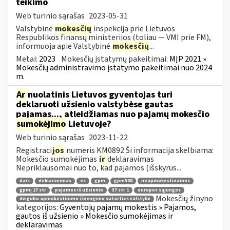
teikimo
Web turinio sąrašas
2023-05-31
Valstybinė
mokesčių
inspekcija prie Lietuvos
Respublikos finansų ministerijos (toliau ― VMI prie FM),
informuoja apie Valstybinė
mokesčių
...
Metai:
2023
Mokesčių įstatymų pakeitimai:
MĮP 2021 »
Mokesčių administravimo įstatymo pakeitimai nuo 2024
m.
Ar
nuolatinis Lietuvos gyventojas turi
deklaruoti užsienio valstybėse gautas
pajamas..., atleidžiamas nuo pajamų mokesčio
sumokėjimo
Lietuvoje?
Web turinio sąrašas
2023-11-22
Registraci
jos
numeris KM0892 Ši informacija skelbiama:
Mokesčio sumokėjimas
ir
deklaravimas
Nepriklausomai nuo to, kad pajamos (išskyrus...
dais
deklaravimas
es
gpm
gpm308
neapmokestinamos
gpmį 27 str
pajamos iš užsienio
37 str 1
europos sąjungos
Mokesčių žinyno
dvigubo apmokestinimo išvengimo sutarties valstybė
kategorijos:
Gyventojų pajamų mokestis » Pajamos,
gautos iš užsienio » Mokesčio sumokėjimas ir
deklaravimas