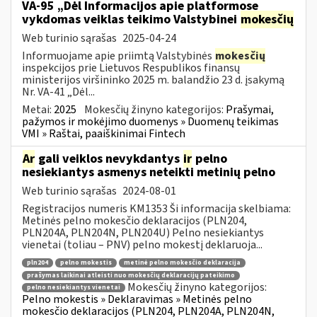
VA-95 „Dėl Informacijos apie platformose
vykdomas veiklas teikimo Valstybinei
mokesčių
Web turinio sąrašas
2025-04-24
Informuojame apie priimtą Valstybinės
mokesčių
inspekcijos prie Lietuvos Respublikos finansų
ministerijos viršininko 2025 m. balandžio 23 d. įsakymą
Nr. VA-41 „Dėl...
Metai:
2025
Mokesčių žinyno kategorijos:
Prašymai,
pažymos ir mokėjimo duomenys » Duomenų teikimas
VMI » Raštai, paaiškinimai Fintech
Ar
gali veiklos nevykdantys
ir
pelno
nesiekiantys asmenys neteikti metinių pelno
Web turinio sąrašas
2024-08-01
Registracijos numeris KM1353 Ši informacija skelbiama:
Metinės pelno mokesčio deklaracijos (PLN204,
PLN204A, PLN204N, PLN204U) Pelno nesiekiantys
vienetai (toliau – PNV) pelno mokestį deklaruoja...
pln204
pelno mokestis
metinė pelno mokesčio deklaracija
prašymas laikinai atleisti nuo mokesčių deklaracijų pateikimo
Mokesčių žinyno kategorijos:
pelno nesiekiantys vienetai
Pelno mokestis » Deklaravimas » Metinės pelno
mokesčio deklaracijos (PLN204, PLN204A, PLN204N,