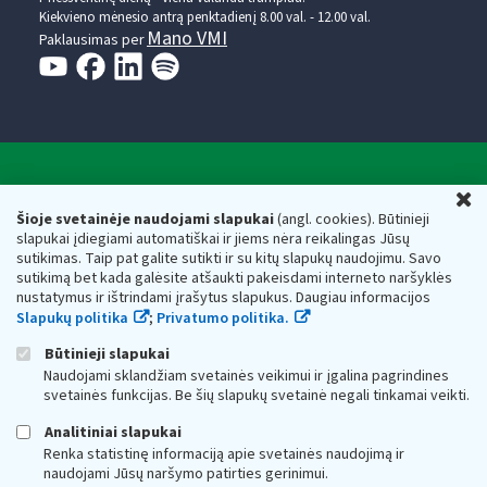
Kiekvieno mėnesio antrą penktadienį 8.00 val. - 12.00 val.
Mano VMI
Paklausimas per
Valstybinė mokesčių inspekcija prie Lietuvos
U
Respublikos finansų ministerijos
Šioje svetainėje naudojami slapukai
(angl. cookies). Būtinieji
slapukai įdiegiami automatiškai ir jiems nėra reikalingas Jūsų
Biudžetinė įstaiga. Juridinio asmens kodas — 188659752,
sutikimas. Taip pat galite sutikti ir su kitų slapukų naudojimu. Savo
adresas: Vasario 16-osios g. 14, 01107 Vilnius, Lietuva, el.paštas:
sutikimą bet kada galėsite atšaukti pakeisdami interneto naršyklės
vmi@vmi.lt
, E. pristatymo dėžutės adresas 188659752
nustatymus ir ištrindami įrašytus slapukus. Daugiau informacijos
Duomenys apie Valstybinę mokesčių inspekciją prie Lietuvos
Slapukų politika
;
Privatumo politika.
Respublikos finansų ministerijos kaupiami ir saugomi Juridinių
asmenų registre
Būtinieji slapukai
Naudojami sklandžiam svetainės veikimui ir įgalina pagrindines
svetainės funkcijas. Be šių slapukų svetainė negali tinkamai veikti.
Analitiniai slapukai
Renka statistinę informaciją apie svetainės naudojimą ir
naudojami Jūsų naršymo patirties gerinimui.