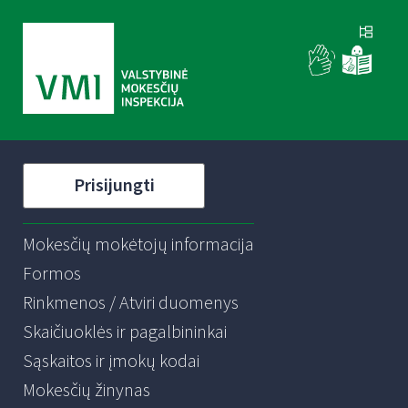
Prisijungti
Mokesčių mokėtojų informacija
Formos
Rinkmenos / Atviri duomenys
Skaičiuoklės ir pagalbininkai
Sąskaitos ir įmokų kodai
Mokesčių žinynas