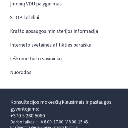
Įmonių VDU palyginimas
STOP šešėliui
Krašto apsaugos ministerijos informacija
Interneto svetainės atitikties paraiška
Ieškome turto savininkų
Nuorodos
Konsultacijos mokesčių klausimais ir paslaugos
gyventojams:
+370 5 260 5060
Darbo laikas: I-IV 8.00-17.00, V 8.00-15.45.
Prieššventinę dieną - viena valanda trumpiau.