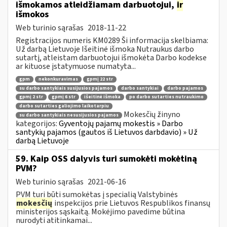
išmokamos atleidžiamam darbuotojui,
ir
išmokos
Web turinio sąrašas
2018-11-22
Registracijos numeris KM0289 Ši informacija skelbiama:
Už darbą Lietuvoje Išeitinė išmoka Nutraukus darbo
sutartį, atleistam darbuotojui išmokėta Darbo kodekse
ar kituose įstatymuose numatyta...
gpm
nekonkuravimas
gpmį 22 str
su darbo santykiais susijusios pajamos
darbo santykiai
darbo pajamos
gpmį 2 str
gpmį 6 str
išeitinė išmoka
po darbo sutarties nutraukimo
darbo sutarties galiojimo laikotarpiu
Mokesčių žinyno
su darbo santykiais nesusijusios pajamos
kategorijos:
Gyventojų pajamų mokestis » Darbo
santykių pajamos (gautos iš Lietuvos darbdavio) » Už
darbą Lietuvoje
59. Kaip OSS dalyvis turi sumokėti mokėtiną
PVM?
Web turinio sąrašas
2021-06-16
PVM turi būti sumokėtas į specialią Valstybinės
mokesčių
inspekcijos prie Lietuvos Respublikos finansų
ministerijos sąskaitą. Mokėjimo pavedime būtina
nurodyti atitinkamai...