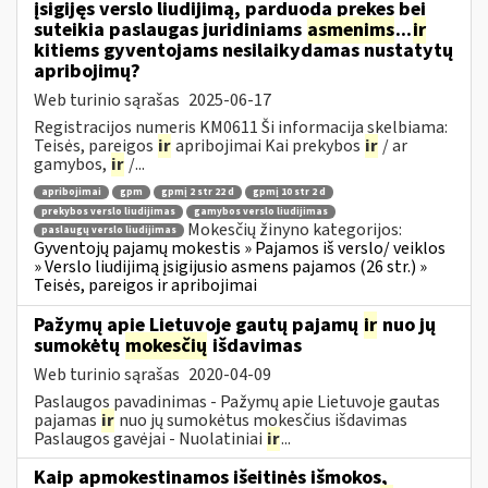
įsigijęs verslo liudijimą, parduoda prekes bei
suteikia paslaugas juridiniams
asmenims
...
ir
kitiems gyventojams nesilaikydamas nustatytų
apribojimų?
Web turinio sąrašas
2025-06-17
Registracijos numeris KM0611 Ši informacija skelbiama:
Teisės, pareigos
ir
apribojimai Kai prekybos
ir
/ ar
gamybos,
ir
/...
apribojimai
gpm
gpmį 2 str 22 d
gpmį 10 str 2 d
prekybos verslo liudijimas
gamybos verslo liudijimas
Mokesčių žinyno kategorijos:
paslaugų verslo liudijimas
Gyventojų pajamų mokestis » Pajamos iš verslo/ veiklos
» Verslo liudijimą įsigijusio asmens pajamos (26 str.) »
Teisės, pareigos ir apribojimai
Pažymų apie Lietuvoje gautų pajamų
ir
nuo jų
sumokėtų
mokesčių
išdavimas
Web turinio sąrašas
2020-04-09
Paslaugos pavadinimas - Pažymų apie Lietuvoje gautas
pajamas
ir
nuo jų sumokėtus mokesčius išdavimas
Paslaugos gavėjai - Nuolatiniai
ir
...
Kaip apmokestinamos išeitinės išmokos,