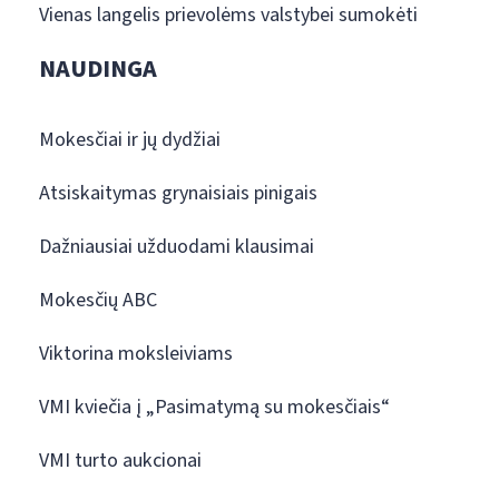
Vienas langelis prievolėms valstybei sumokėti
NAUDINGA
Mokesčiai ir jų dydžiai
Atsiskaitymas grynaisiais pinigais
Dažniausiai užduodami klausimai
Mokesčių ABC
Viktorina moksleiviams
VMI kviečia į „Pasimatymą su mokesčiais“
VMI turto aukcionai