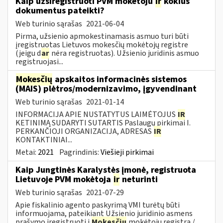
Kaip užsiregistruoti PVM mokėtoju
ir
kokius
dokumentus pateikti?
Web turinio sąrašas
2021-06-04
Pirma, užsienio apmokestinamasis asmuo turi būti
įregistruotas Lietuvos mokesčių mokėtojų registre
(jeigu d
ar
nėra registruotas). Užsienio juridinis asmuo
registruojasi...
Mokesčių
apskaitos informacinės sistemos
(MAIS) plėtros/modernizavimo, įgyvendinant
Web turinio sąrašas
2021-01-14
INFORMACIJA APIE NUSTATYTUS LAIMĖTOJUS
IR
KETINIMĄ SUDARYTI SUTARTIS Paslaugų pirkimai I.
PERKANČIOJI ORGANIZACIJA, ADRESAS
IR
KONTAKTINIAI...
Metai:
2021
Pagrindinis:
Viešieji pirkimai
Kaip Jungtinės Karalystės įmonė, registruota
Lietuvoje PVM mokėtoja
ir
neturinti
Web turinio sąrašas
2021-07-29
Apie fiskalinio agento paskyrimą VMI turėtų būti
informuojama, pateikiant Užsienio juridinio asmens
prašymo įregistruoti į
Mokesčių
mokėtojų registrą /