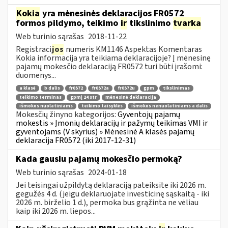
Kokia
yra mėnesinės deklaracijos FR0572
formos pildymo, teikimo
ir
tikslinimo
tvarka
Web turinio sąrašas
2018-11-22
Registraci
jos
numeris KM1146 Aspektas Komentaras
Kokia informacija yra teikiama deklaracijoje? Į mėnesinę
pajamų mokesčio deklaraciją FR0572 turi būti įrašomi:
duomenys...
a klasė
b dalis
fr0572
fr0572a
fr0572u
gpm
tikslinimas
teikimo terminas
gpmį 24 str
mėnesinė deklaracija
išmokos nuolatiniams
teikimo taisyklės
išmokos nenuolatiniams a dalis
Mokesčių žinyno kategorijos:
Gyventojų pajamų
mokestis » Įmonių deklaracijų ir pažymų teikimas VMI ir
gyventojams (V skyrius) » Mėnesinė A klasės pajamų
deklaracija FR0572 (iki 2017-12-31)
Kada gausiu pajamų mokesčio permoką?
Web turinio sąrašas
2024-01-18
Jei teisingai užpildytą deklaraciją pateiksite iki 2026 m.
gegužės 4 d. (jeigu deklaruojate investicinę sąskaitą - iki
2026 m. birželio 1 d.), permoka bus grąžinta ne vėliau
kaip iki 2026 m. liepos...