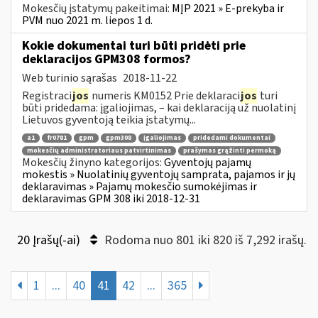
Mokesčių įstatymų pakeitimai:
MĮP 2021 » E-prekyba ir
PVM nuo 2021 m. liepos 1 d.
Kokie dokumentai turi būti pridėti prie
deklaracijos GPM308 formos?
Web turinio sąrašas
2018-11-22
Registraci
jos
numeris KM0152 Prie deklaraci
jos
turi
būti pridedama: įgaliojimas, – kai deklaraciją už nuolatinį
Lietuvos gyventoją teikia įstatymų...
a1
fr0781
gpm
gpm308
įgaliojimas
pridedami dokumentai
mokesčių administratoriaus patvirtinimas
prašymas grąžinti permoką
Mokesčių žinyno kategorijos:
Gyventojų pajamų
mokestis » Nuolatinių gyventojų samprata, pajamos ir jų
deklaravimas » Pajamų mokesčio sumokėjimas ir
deklaravimas GPM 308 iki 2018-12-31
20 Įrašų(-ai)
Rodoma nuo 801 iki 820 iš 7,292 irašų.
1
...
40
41
42
...
365