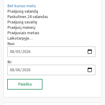
Bet kuriuo metu
Praėjusią valandą
Paskutines 24 valandas
Praėjusią savaitę
Praėjusį mėnesį
Praėjusiais metais
Laikotarpyje…
Nuo
Iki
Paieška