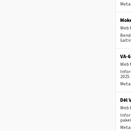
Metai
Moke
Web t
Bendr
šalti
VA-6
Web t
Infor
2025 
Metai
Dėl 
Web t
Infor
pakei
Metai