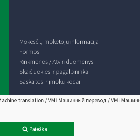
Mokesčių mokėtojų informacija
Formos
Rinkmenos / Atviri duomenys
Skaičiuoklės ir pagalbininkai
Sąskaitos ir įmokų kodai
Machine translation / VMI Машинный перевод / VMI Машин
Paieška