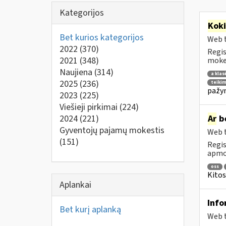
Kategorijos
Kok
Bet kurios kategorijos
Web t
2022
(370)
Regis
2021
(348)
mokes
Naujiena
(314)
a klas
2025
(236)
teikim
pažym
2023
(225)
Viešieji pirkimai
(224)
2024
(221)
Ar
be
Gyventojų pajamų mokestis
Web t
(151)
Regis
apmok
oss
Kitos
Aplankai
Info
Bet kurį aplanką
Web t