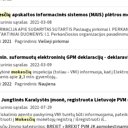
sčių
apskaitos informacinės sistemos (MAIS) plėtros 
urinio sąrašas
2021-03-08
RMACIJA APIE SUDARYTAS SUTARTIS Paslaugų pirkimai I. PERK
KTINIAI DUOMENYS: I.1. Perkančiosios organizacijos pavadinimas
:
2021
Pagrindinis:
Viešieji pirkimai
mln. suformuotų elektroninių GPM deklaracijų - deklara
urinio sąrašas
2022-03-09
ybinė
mokesčių
inspekcija (toliau – VMI) informuoja, kad į Elekt
enis apie
2
,3 mln. gyventojų...
:
2022
Pagrindinis:
Naujiena
 Jungtinės Karalystės įmonė, registruota Lietuvoje PV
urinio sąrašas
2021-07-29
fiskalinio agento paskyrimą VMI turėtų būti informuojama, pateik
struoti į
Mokesčių
mokėtojų registrą / išregistruoti iš...
čių žinyno kategorijos:
BREXIT » BREXIT PVM JK apmokestinam