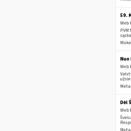
59. 
Web t
PVM t
sąska
Mokes
Nuo 
Web t
Valst
užsie
Metai
Dėl 
Web t
Šveic
Respu
Metai