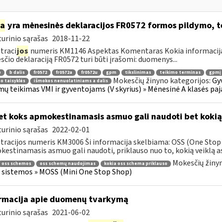
ia
yra mėnesinės deklaracijos FR0572 formos pildymo, 
urinio sąrašas
2018-11-22
traci
jos
numeris KM1146 Aspektas Komentaras Kokia informacija 
čio deklaraciją FR0572 turi būti įrašomi: duomenys...
ė
b dalis
fr0572
fr0572a
fr0572u
gpm
tikslinimas
teikimo terminas
gpmį 
Mokesčių žinyno kategorijos:
Gy
o taisyklės
išmokos nenuolatiniams a dalis
ų teikimas VMI ir gyventojams (V skyrius) » Mėnesinė A klasės paj
t koks apmokestinamasis asmuo gali naudoti bet koki
urinio sąrašas
2022-02-01
tracijos numeris KM3006 Ši informacija skelbiama: OSS (One Stop 
estinamasis asmuo gali naudoti, priklauso nuo to, kokią veiklą asm
Mokesčių žinyn
oss schemos
oss schemų naudojimas
kokia oss schema priklauso
 sistemos » MOSS (Mini One Stop Shop)
rmacija apie duomenų tvarkymą
urinio sąrašas
2021-06-02