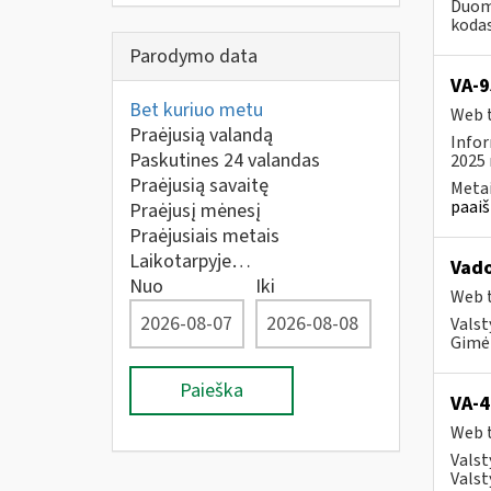
Duome
kodas
Parodymo data
VA-9
Bet kuriuo metu
Web t
Praėjusią valandą
Infor
Paskutines 24 valandas
2025 
Praėjusią savaitę
Metai
paaiš
Praėjusį mėnesį
Praėjusiais metais
Laikotarpyje…
Vad
Nuo
Iki
Web t
Valst
Gimė 
Paieška
VA-4
Web t
Valst
Valst