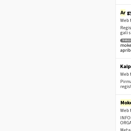
Ar
gy
Web t
Regis
gali s
fr0512
mokes
aprib
Kaip
Web t
Pirma
regis
Moke
Web t
INFO
ORGA
Metai