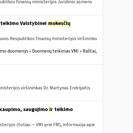
publikos finansų ministerijos Juridinio asmens
 teikimo Valstybinei
mokesčių
tuvos Respublikos finansų ministerijos viršininko
imo duomenys » Duomenų teikimas VMI » Raštai,
isterijos viršininkas Dr. Martynas Endrijaitis
 kaupimo, saugojimo
ir
teikimo
sterijos (toliau ― VMI prie FM), informuoja apie