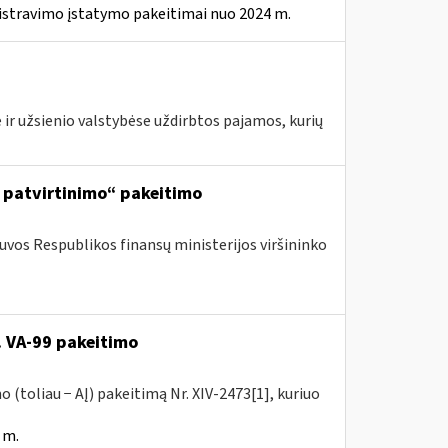
istravimo įstatymo pakeitimai nuo 2024 m.
 ir užsienio valstybėse uždirbtos pajamos, kurių
ų patvirtinimo“ pakeitimo
tuvos Respublikos finansų ministerijos viršininko
. VA-99 pakeitimo
 (toliau − AĮ) pakeitimą Nr. XIV-2473[1], kuriuo
 m.