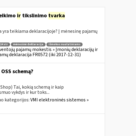
teikimo
ir
tikslinimo
tvarka
yra teikiama deklaracijoje? Į mėnesinę pajamų
24 str
mėnesinė deklaracija
išmokos nuolatiniams
ventojų pajamų mokestis » Įmonių deklaracijų ir
amų deklaracija FR0572 (iki 2017-12-31)
ą OSS schemą?
Shop) Tai, kokią schemą ir kaip
uo vykdys ir kur toks...
o kategorijos:
VMI elektroninės sistemos »