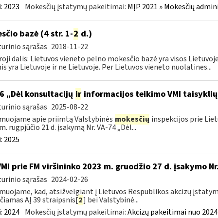
:
2023
Mokesčių įstatymų pakeitimai:
MĮP 2021 » Mokesčių admin
sčio bazė (4 str. 1-
2
d.)
urinio sąrašas
2018-11-22
oji dalis: Lietuvos vieneto pelno mokesčio bazė yra visos Lietuvoje
nis yra Lietuvoje ir ne Lietuvoje. Per Lietuvos vieneto nuolatines...
6 „Dėl konsultacijų
ir
informacijos teikimo VMI taisykli
urinio sąrašas
2025-08-22
muojame apie priimtą Valstybinės
mokesčių
inspekcijos prie Lie
m. rugpjūčio 21 d. įsakymą Nr. VA-74 „Dėl...
:
2025
VMI prie FM viršininko 2023 m. gruodžio 27 d. įsakymo Nr
urinio sąrašas
2024-02-26
muojame, kad, atsižvelgiant į Lietuvos Respublikos akcizų įstatymo
čiamas AĮ 39 straipsnis[
2
] bei Valstybinė...
:
2024
Mokesčių įstatymų pakeitimai:
Akcizų pakeitimai nuo 2024