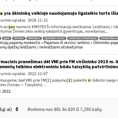
ia
yra ūkininkų veikloje naudojamojo ilgalaikio turto iš
urinio sąrašas
2018-11-22
traci
jos
numeris KM0793 Ši informacija skelbiama: Leidžiami / rib
itymai Žemės ūkio veiklą vykdantis gyventojas, norėdamas,...
gpm
išlaidos
ūkininkas
ilgalaikis turtas
leidžiami atskaitymai
žemės ūkio ve
tojų pajamų mokestis » Pajamos iš verslo/ veiklos » Ūkininko pajamos
amų dydžių leidžiami / neleidžiami atskaitymai
rmacinis pranešimas dėl VMI prie FM viršininko 2010 m. l
mentų teikimo elektroniniu būdu taisyklių patvirtinim
urinio sąrašas
2022-12-07
muojame, kad VMI prie FM[1] įsakymu[
2
] pakeitė
ir
išdėstė nauja 
les (toliau — Taisyklės). ...
:
2022
šų(-ai)
Rodoma nuo 801 iki 820 iš 7,293 irašų.