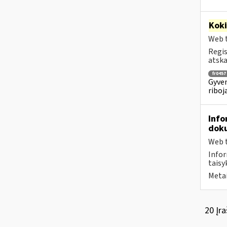
Kok
Web t
Regis
atska
fr0457
Gyven
riboj
Info
doku
Web t
Infor
taisyk
Metai
20 Įra