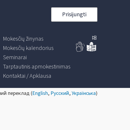
Prisijungti
Mokesčių žinynas
Mokesčių kalendorius
Seminarai
Tarptautinis apmokestinimas
Kontaktai / Apklausa
ний переклад (
English
,
Русский
,
Українська
)