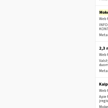
Moke
Web t
INFO
KONTA
Metai
2,3 
Web t
Valst
duom
Metai
Kaip
Web t
Apie 
įregi
Mokes