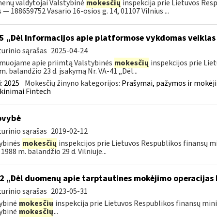
nų valdytojai Valstybinė
mokesčių
inspekcija prie Lietuvos Res
 — 188659752 Vasario 16-osios g. 14, 01107 Vilnius ...
5 „Dėl Informacijos apie platformose vykdomas veiklas
urinio sąrašas
2025-04-24
muojame apie priimtą Valstybinės
mokesčių
inspekcijos prie Lie
m. balandžio 23 d. įsakymą Nr. VA-41 „Dėl...
:
2025
Mokesčių žinyno kategorijos:
Prašymai, pažymos ir mokėj
kinimai Fintech
ovybė
urinio sąrašas
2019-02-12
ybinės
mokesčių
inspekcijos prie Lietuvos Respublikos finansų min
1988 m. balandžio 29 d. Vilniuje...
2 „Dėl duomenų apie tarptautines mokėjimo operacijas
urinio sąrašas
2023-05-31
ybinė
mokesčių
inspekcija prie Lietuvos Respublikos finansų mini
ybinė
mokesčių
...