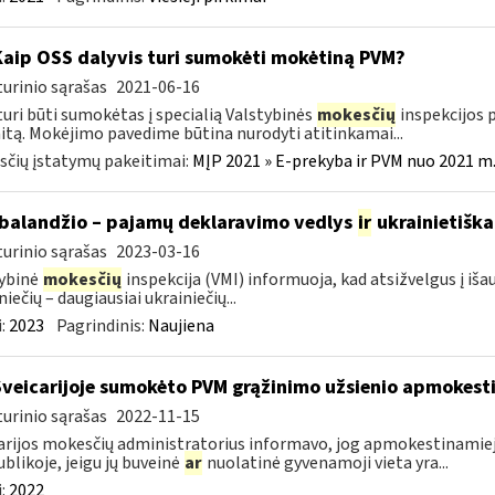
Kaip OSS dalyvis turi sumokėti mokėtiną PVM?
urinio sąrašas
2021-06-16
uri būti sumokėtas į specialią Valstybinės
mokesčių
inspekcijos p
itą. Mokėjimo pavedime būtina nurodyti atitinkamai...
čių įstatymų pakeitimai:
MĮP 2021 » E-prekyba ir PVM nuo 2021 m. 
balandžio – pajamų deklaravimo vedlys
ir
ukrainietiška
urinio sąrašas
2023-03-16
ybinė
mokesčių
inspekcija (VMI) informuoja, kad atsižvelgus į iš
niečių – daugiausiai ukrainiečių...
:
2023
Pagrindinis:
Naujiena
Šveicarijoje sumokėto PVM grąžinimo užsienio apmokes
urinio sąrašas
2022-11-15
arijos mokesčių administratorius informavo, jog apmokestinamieji 
blikoje, jeigu jų buveinė
ar
nuolatinė gyvenamoji vieta yra...
:
2022