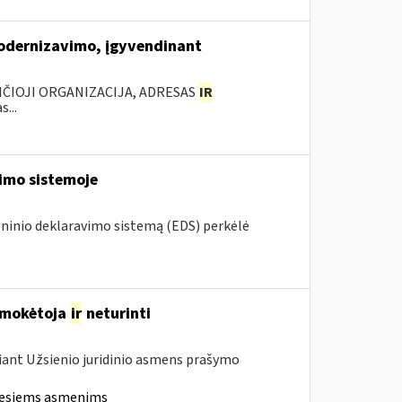
modernizavimo, įgyvendinant
ANČIOJI ORGANIZACIJA, ADRESAS
IR
...
vimo sistemoje
roninio deklaravimo sistemą (EDS) perkėlė
M mokėtoja
ir
neturinti
iant Užsienio juridinio asmens prašymo
iesiems asmenims