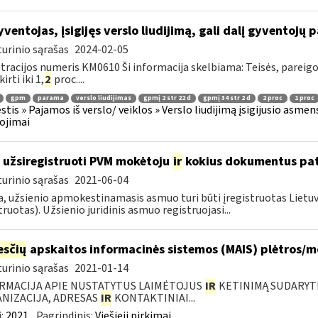
ventojas, įsigijęs verslo liudijimą, gali dalį gyventojų 
urinio sąrašas
2024-02-05
tracijos numeris KM0610 Ši informacija skelbiama: Teisės, pareig
kirti iki 1,
2
proc....
gpm
parama
verslo liudijimas
gpmį 2 str 22 d
gpmį 34 str 2 d
2 proc
1 proc
tis » Pajamos iš verslo/ veiklos » Verslo liudijimą įsigijusio asmens
ojimai
 užsiregistruoti PVM mokėtoju
ir
kokius dokumentus pat
urinio sąrašas
2021-06-04
, užsienio apmokestinamasis asmuo turi būti įregistruotas Lietuv
truotas). Užsienio juridinis asmuo registruojasi...
sčių
apskaitos informacinės sistemos (MAIS) plėtros/
urinio sąrašas
2021-01-14
RMACIJA APIE NUSTATYTUS LAIMĖTOJUS
IR
KETINIMĄ SUDARYTI 
NIZACIJA, ADRESAS
IR
KONTAKTINIAI...
:
2021
Pagrindinis:
Viešieji pirkimai