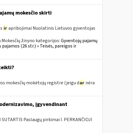
pajamų mokesčio skirti
os
ir
apribojimai Nuolatinis Lietuvos gyventojas
Mokesčių žinyno kategorijos:
Gyventojų pajamų
 pajamos (26 str.) » Teisės, pareigos ir
eikti?
os mokesčių mokėtojų registre (jeigu d
ar
nėra
modernizavimo, įgyvendinant
SUTARTIS Paslaugų pirkimai I. PERKANČIOJI