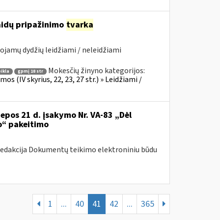
laidų pripažinimo
tvarka
ojamų dydžių leidžiami / neleidžiami
Mokesčių žinyno kategorijos:
ikla
gpmį 18 str
 (IV skyrius, 22, 23, 27 str.) » Leidžiami /
iepos 21 d. įsakymo Nr. VA-83 „Dėl
o“ pakeitimo
redakcija Dokumentų teikimo elektroniniu būdu
1
...
40
41
42
...
365