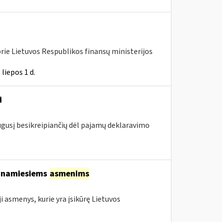
rie Lietuvos Respublikos finansų ministerijos
liepos 1 d.
i
augusį besikreipiančių dėl pajamų deklaravimo
tinamiesiems
asmenims
asmenys, kurie yra įsikūrę Lietuvos