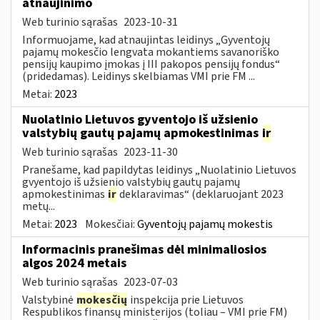
atnaujinimo
Web turinio sąrašas
2023-10-31
Informuojame, kad atnaujintas leidinys „Gyventojų
pajamų mokesčio lengvata mokantiems savanoriško
pensijų kaupimo įmokas į III pakopos pensijų fondus“
(pridedamas). Leidinys skelbiamas VMI prie FM ...
Metai:
2023
Nuolatinio Lietuvos gyventojo iš užsienio
valstybių gautų pajamų apmokestinimas
ir
Web turinio sąrašas
2023-11-30
Pranešame, kad papildytas leidinys „Nuolatinio Lietuvos
gvyentojo iš užsienio valstybių gautų pajamų
apmokestinimas
ir
deklaravimas“ (deklaruojant 2023
metų...
Metai:
2023
Mokesčiai:
Gyventojų pajamų mokestis
Informacinis pranešimas dėl minimaliosios
algos 2024 metais
Web turinio sąrašas
2023-07-03
Valstybinė
mokesčių
inspekcija prie Lietuvos
Respublikos finansų ministerijos (toliau – VMI prie FM)