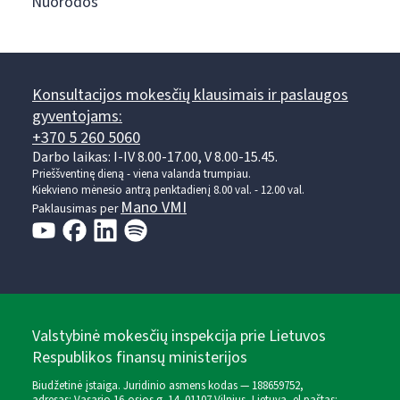
Nuorodos
Konsultacijos mokesčių klausimais ir paslaugos
gyventojams:
+370 5 260 5060
Darbo laikas: I-IV 8.00-17.00, V 8.00-15.45.
Prieššventinę dieną - viena valanda trumpiau.
Kiekvieno mėnesio antrą penktadienį 8.00 val. - 12.00 val.
Mano VMI
Paklausimas per
Valstybinė mokesčių inspekcija prie Lietuvos
Respublikos finansų ministerijos
Biudžetinė įstaiga. Juridinio asmens kodas — 188659752,