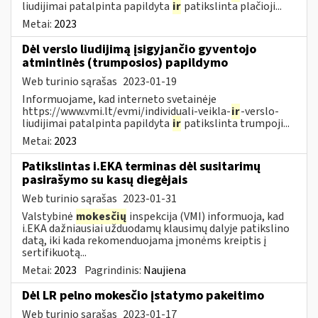
liudijimai patalpinta papildyta
ir
patikslinta plačioji...
Metai:
2023
Dėl verslo liudijimą įsigyjančio gyventojo
atmintinės (trumposios) papildymo
Web turinio sąrašas
2023-01-19
Informuojame, kad interneto svetainėje
https://www.vmi.lt/evmi/individuali-veikla-
ir
-verslo-
liudijimai patalpinta papildyta
ir
patikslinta trumpoji...
Metai:
2023
Patikslintas i.EKA terminas dėl susitarimų
pasirašymo su kasų diegėjais
Web turinio sąrašas
2023-01-31
Valstybinė
mokesčių
inspekcija (VMI) informuoja, kad
i.EKA dažniausiai užduodamų klausimų dalyje patikslino
datą, iki kada rekomenduojama įmonėms kreiptis į
sertifikuotą...
Metai:
2023
Pagrindinis:
Naujiena
Dėl LR pelno mokesčio įstatymo pakeitimo
Web turinio sąrašas
2023-01-17