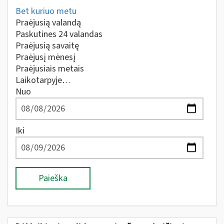
Bet kuriuo metu
Praėjusią valandą
Paskutines 24 valandas
Praėjusią savaitę
Praėjusį mėnesį
Praėjusiais metais
Laikotarpyje…
Nuo
Iki
Paieška