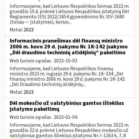
Informuojame, kad Lietuvos Respublikos Seimas 2022 m.
gruodžio 15 d. priėmė Lietuvos Respublikos įstatymą Dėl
Reglamento (ES) 2022/1854 įgyvendinimo Nr. XIV-1680
(toliau — Įstatymas), kuriuo...
Metai:
2023
Informacinis pranešimas dėl finansų ministro
2006 m. kovo 29 d. įsakymo Nr. 1K-142 įsakymo
„Dėl draudimo techninių atidėjinių“ pakeitimo
Web turinio sąrašas
2023-10-03
Informuojame, kad Lietuvos Respublikos finansų
ministro 2023 m. rugsėjo 29 d. įsakymu Nr. 1K-334 „Dėl
finansų ministro 2006 m. kovo 29 d. įsakymo Nr. 1K-142
„Dėl Draudimo techninių atidėjinių...
Metai:
2023
Dėl mokesčio už valstybinius gamtos išteklius
įstatymo pakeitimų
Web turinio sąrašas
2023-01-04
Informuojame, kad Lietuvos Respublikos Seimas 2022 m.
gruodžio 22 d. priėmė Lietuvos Respublikos mokesčio už
valstybinius gamtos išteklius įstatymo Nr. I-1163 6, 7, 8