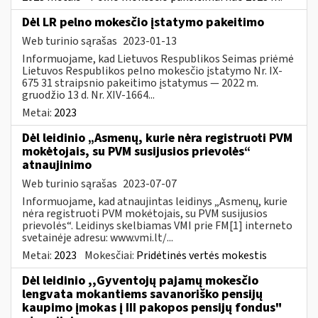
Dėl LR pelno mokesčio įstatymo pakeitimo
Web turinio sąrašas
2023-01-13
Informuojame, kad Lietuvos Respublikos Seimas priėmė
Lietuvos Respublikos pelno mokesčio įstatymo Nr. IX-
675 31 straipsnio pakeitimo įstatymus — 2022 m.
gruodžio 13 d. Nr. XIV-1664...
Metai:
2023
Dėl leidinio „Asmenų, kurie nėra registruoti PVM
mokėtojais, su PVM susijusios prievolės“
atnaujinimo
Web turinio sąrašas
2023-07-07
Informuojame, kad atnaujintas leidinys „Asmenų, kurie
nėra registruoti PVM mokėtojais, su PVM susijusios
prievolės“. Leidinys skelbiamas VMI prie FM[1] interneto
svetainėje adresu: www.vmi.lt/...
Metai:
2023
Mokesčiai:
Pridėtinės vertės mokestis
Dėl leidinio ,,Gyventojų pajamų mokesčio
lengvata mokantiems savanoriško pensijų
kaupimo įmokas į III pakopos pensijų fondus"