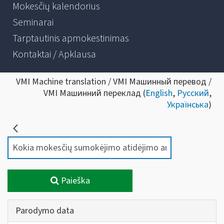
Mokesčių kalendorius
Seminarai
Tarptautinis apmokestinimas
Kontaktai / Apklausa
VMI Machine translation / VMI Машинный перевод /
VMI Машинний переклад (
English
,
Русский
,
Українська
)
Paieška
Parodymo data