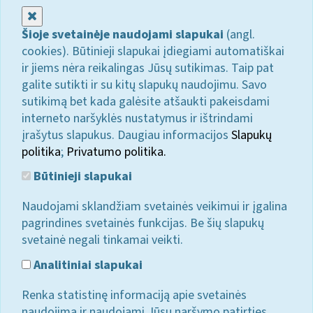
Uždaryti
Šioje svetainėje naudojami slapukai
(angl.
cookies). Būtinieji slapukai įdiegiami automatiškai
ir jiems nėra reikalingas Jūsų sutikimas. Taip pat
galite sutikti ir su kitų slapukų naudojimu. Savo
sutikimą bet kada galėsite atšaukti pakeisdami
interneto naršyklės nustatymus ir ištrindami
įrašytus slapukus. Daugiau informacijos
Slapukų
politika
;
Privatumo politika.
Būtinieji slapukai
Naudojami sklandžiam svetainės veikimui ir įgalina
pagrindines svetainės funkcijas. Be šių slapukų
svetainė negali tinkamai veikti.
Analitiniai slapukai
Renka statistinę informaciją apie svetainės
naudojimą ir naudojami Jūsų naršymo patirties