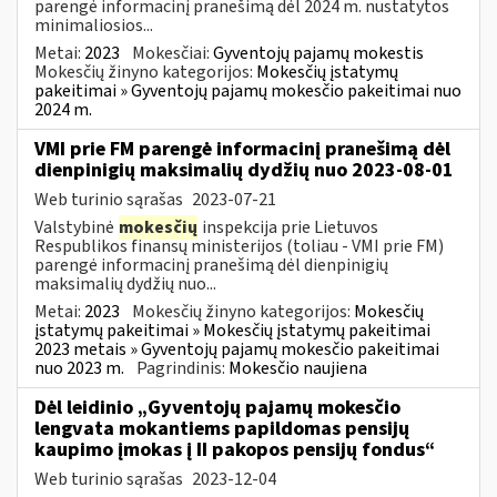
parengė informacinį pranešimą dėl 2024 m. nustatytos
minimaliosios...
Metai:
2023
Mokesčiai:
Gyventojų pajamų mokestis
Mokesčių žinyno kategorijos:
Mokesčių įstatymų
pakeitimai » Gyventojų pajamų mokesčio pakeitimai nuo
2024 m.
VMI prie FM parengė informacinį pranešimą dėl
dienpinigių maksimalių dydžių nuo 2023-08-01
Web turinio sąrašas
2023-07-21
Valstybinė
mokesčių
inspekcija prie Lietuvos
Respublikos finansų ministerijos (toliau - VMI prie FM)
parengė informacinį pranešimą dėl dienpinigių
maksimalių dydžių nuo...
Metai:
2023
Mokesčių žinyno kategorijos:
Mokesčių
įstatymų pakeitimai » Mokesčių įstatymų pakeitimai
2023 metais » Gyventojų pajamų mokesčio pakeitimai
nuo 2023 m.
Pagrindinis:
Mokesčio naujiena
Dėl leidinio „Gyventojų pajamų mokesčio
lengvata mokantiems papildomas pensijų
kaupimo įmokas į II pakopos pensijų fondus“
Web turinio sąrašas
2023-12-04