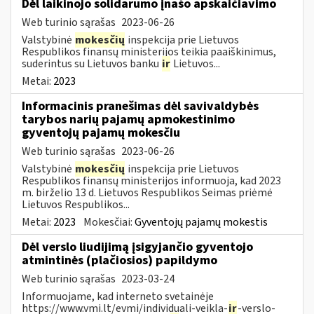
Dėl laikinojo solidarumo įnašo apskaičiavimo
Web turinio sąrašas
2023-06-26
Valstybinė
mokesčių
inspekcija prie Lietuvos
Respublikos finansų ministerijos teikia paaiškinimus,
suderintus su Lietuvos banku
ir
Lietuvos...
Metai:
2023
Informacinis pranešimas dėl savivaldybės
tarybos narių pajamų apmokestinimo
gyventojų pajamų mokesčiu
Web turinio sąrašas
2023-06-26
Valstybinė
mokesčių
inspekcija prie Lietuvos
Respublikos finansų ministerijos informuoja, kad 2023
m. birželio 13 d. Lietuvos Respublikos Seimas priėmė
Lietuvos Respublikos...
Metai:
2023
Mokesčiai:
Gyventojų pajamų mokestis
Dėl verslo liudijimą įsigyjančio gyventojo
atmintinės (plačiosios) papildymo
Web turinio sąrašas
2023-03-24
Informuojame, kad interneto svetainėje
https://www.vmi.lt/evmi/individuali-veikla-
ir
-verslo-