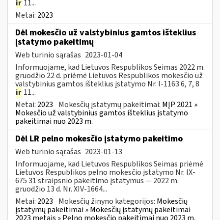
ir
11...
Metai:
2023
Dėl mokesčio už valstybinius gamtos išteklius
įstatymo pakeitimų
Web turinio sąrašas
2023-01-04
Informuojame, kad Lietuvos Respublikos Seimas 2022 m.
gruodžio 22 d. priėmė Lietuvos Respublikos mokesčio už
valstybinius gamtos išteklius įstatymo Nr. I-1163 6, 7, 8
ir
11...
Metai:
2023
Mokesčių įstatymų pakeitimai:
MĮP 2021 »
Mokesčio už valstybinius gamtos išteklius įstatymo
pakeitimai nuo 2023 m.
Dėl LR pelno mokesčio įstatymo pakeitimo
Web turinio sąrašas
2023-01-13
Informuojame, kad Lietuvos Respublikos Seimas priėmė
Lietuvos Respublikos pelno mokesčio įstatymo Nr. IX-
675 31 straipsnio pakeitimo įstatymus — 2022 m.
gruodžio 13 d. Nr. XIV-1664...
Metai:
2023
Mokesčių žinyno kategorijos:
Mokesčių
įstatymų pakeitimai » Mokesčių įstatymų pakeitimai
2023 metais » Pelno mokesčio pakeitimai nuo 2023 m.