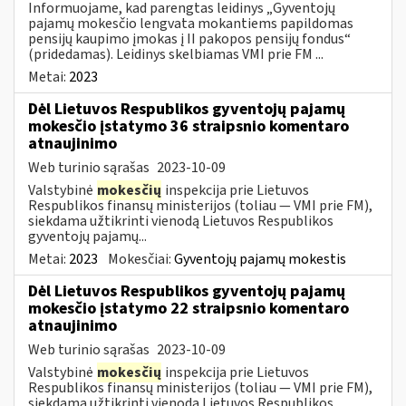
Informuojame, kad parengtas leidinys „Gyventojų
pajamų mokesčio lengvata mokantiems papildomas
pensijų kaupimo įmokas į II pakopos pensijų fondus“
(pridedamas). Leidinys skelbiamas VMI prie FM ...
Metai:
2023
Dėl Lietuvos Respublikos gyventojų pajamų
mokesčio įstatymo 36 straipsnio komentaro
atnaujinimo
Web turinio sąrašas
2023-10-09
Valstybinė
mokesčių
inspekcija prie Lietuvos
Respublikos finansų ministerijos (toliau — VMI prie FM),
siekdama užtikrinti vienodą Lietuvos Respublikos
gyventojų pajamų...
Metai:
2023
Mokesčiai:
Gyventojų pajamų mokestis
Dėl Lietuvos Respublikos gyventojų pajamų
mokesčio įstatymo 22 straipsnio komentaro
atnaujinimo
Web turinio sąrašas
2023-10-09
Valstybinė
mokesčių
inspekcija prie Lietuvos
Respublikos finansų ministerijos (toliau — VMI prie FM),
siekdama užtikrinti vienodą Lietuvos Respublikos