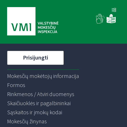
Prisijungti
Mokesčių mokėtojų informacija
Formos
Rinkmenos / Atviri duomenys
Skaičiuoklės ir pagalbininkai
Sąskaitos ir įmokų kodai
Mokesčių žinynas