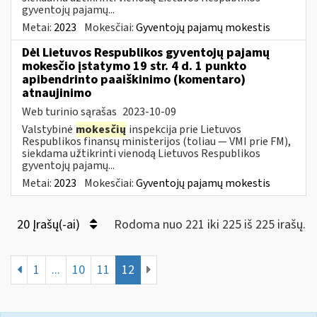
gyventojų pajamų...
Metai:
2023
Mokesčiai:
Gyventojų pajamų mokestis
Dėl Lietuvos Respublikos gyventojų pajamų
mokesčio įstatymo 19 str. 4 d. 1 punkto
apibendrinto paaiškinimo (komentaro)
atnaujinimo
Web turinio sąrašas
2023-10-09
Valstybinė
mokesčių
inspekcija prie Lietuvos
Respublikos finansų ministerijos (toliau — VMI prie FM),
siekdama užtikrinti vienodą Lietuvos Respublikos
gyventojų pajamų...
Metai:
2023
Mokesčiai:
Gyventojų pajamų mokestis
20 Įrašų(-ai)
Rodoma nuo 221 iki 225 iš 225 irašų.
1
...
10
11
12