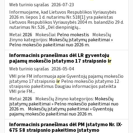
Web turinio sąrašas
2026-07-23
Informuojame, kad Lietuvos Respublikos Vyriausybės
2026 m. liepos 1 d. nutarimu Nr. 518[1] yra pakeistas
Lietuvos Respublikos Vyriausybės 2004 m. balandžio 29 d.
nutarimas Nr. 526 „Dėl dienpinigių...
Metai:
2026
Mokesčiai:
Pelno mokestis
Mokesčių
žinyno kategorijos:
Mokesčių įstatymų pakeitimai »
Pelno mokesčio pakeitimai nuo 2026 m.
Informacinis pranešimas dėl LR gyventojų
pajamų mokesčio įstatymo 17 straipsnio
ir
Web turinio sąrašas
2026-05-04
VMI prie FM informuoja apie Gyventojų pajamų mokesčio
įstatymo 17 straipsnio
ir
Pelno mokesčio įstatymo 12
straipsnio pakeitimus Daugiau informacijos pateikta
VMI prie FM...
Metai:
2026
Mokesčių žinyno kategorijos:
Mokesčių
įstatymų pakeitimai » Pelno mokesčio pakeitimai nuo
2026 m.
Mokesčių įstatymų pakeitimai » Gyventojų
pajamų mokesčio pakeitimai nuo 2026 m.
Informacinis pranešimas dėl PM įstatymo Nr. IX-
675 58 straipsnio pakeitimo įstatymo