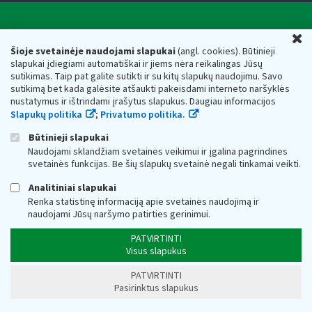
Valstybinė mokesčių inspekcija prie Lietuvos
U
Respublikos finansų ministerijos
Šioje svetainėje naudojami slapukai
(angl. cookies). Būtinieji
slapukai įdiegiami automatiškai ir jiems nėra reikalingas Jūsų
Biudžetinė įstaiga. Juridinio asmens kodas — 188659752,
sutikimas. Taip pat galite sutikti ir su kitų slapukų naudojimu. Savo
adresas: Vasario 16-osios g. 14, 01107 Vilnius, Lietuva, el.paštas:
sutikimą bet kada galėsite atšaukti pakeisdami interneto naršyklės
vmi@vmi.lt
, E. pristatymo dėžutės adresas 188659752
nustatymus ir ištrindami įrašytus slapukus. Daugiau informacijos
Duomenys apie Valstybinę mokesčių inspekciją prie Lietuvos
Slapukų politika
;
Privatumo politika.
Respublikos finansų ministerijos kaupiami ir saugomi Juridinių
asmenų registre
Būtinieji slapukai
Naudojami sklandžiam svetainės veikimui ir įgalina pagrindines
svetainės funkcijas. Be šių slapukų svetainė negali tinkamai veikti.
Analitiniai slapukai
Renka statistinę informaciją apie svetainės naudojimą ir
naudojami Jūsų naršymo patirties gerinimui.
PATVIRTINTI
Visus slapukus
PATVIRTINTI
Pasirinktus slapukus