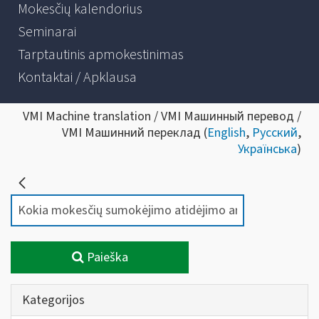
Mokesčių kalendorius
Seminarai
Tarptautinis apmokestinimas
Kontaktai / Apklausa
VMI Machine translation / VMI Машинный перевод /
VMI Машинний переклад (
English
,
Русский
,
Українська
)
Paieška
Kategorijos