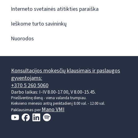
Interneto svetainės atitikties paraiška
Ieškome turto savininkų
Nuorodos
Konsultacijos mokesčių klausimais ir paslaugos
gyventojams:
+370 5 260 5060
Darbo laikas: I-IV 8.00-17.00, V 8.00-15.45.
Prieššventinę dieną - viena valanda trumpiau.
Kiekvieno mėnesio antrą penktadienį 8.00 val. - 12.00 val.
Mano VMI
Paklausimas per