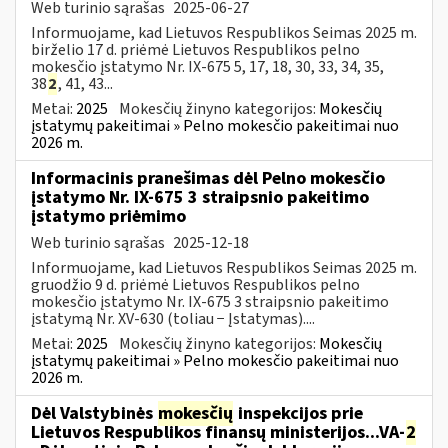
Web turinio sąrašas
2025-06-27
Informuojame, kad Lietuvos Respublikos Seimas 2025 m.
birželio 17 d. priėmė Lietuvos Respublikos pelno
mokesčio įstatymo Nr. IX-675 5, 17, 18, 30, 33, 34, 35,
38
2
, 41, 43...
Metai:
2025
Mokesčių žinyno kategorijos:
Mokesčių
įstatymų pakeitimai » Pelno mokesčio pakeitimai nuo
2026 m.
Informacinis pranešimas dėl Pelno mokesčio
įstatymo Nr. IX-675 3 straipsnio pakeitimo
įstatymo priėmimo
Web turinio sąrašas
2025-12-18
Informuojame, kad Lietuvos Respublikos Seimas 2025 m.
gruodžio 9 d. priėmė Lietuvos Respublikos pelno
mokesčio įstatymo Nr. IX-675 3 straipsnio pakeitimo
įstatymą Nr. XV-630 (toliau − Įstatymas)....
Metai:
2025
Mokesčių žinyno kategorijos:
Mokesčių
įstatymų pakeitimai » Pelno mokesčio pakeitimai nuo
2026 m.
Dėl Valstybinės
mokesčių
inspekcijos prie
Lietuvos Respublikos finansų ministerijos...VA-
2