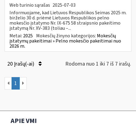
Web turinio sąrašas
2025-07-03
Informuojame, kad Lietuvos Respublikos Seimas 2025 m.
birželio 30 d. priėmė Lietuvos Respublikos pelno
mokesčio įstatymo Nr. IX-675 58 straipsnio pakeitimo
įstatymą Nr. XV-383 (toliau –...
Metai:
2025
Mokesčių žinyno kategorijos:
Mokesčių
įstatymų pakeitimai » Pelno mokesčio pakeitimai nuo
2026 m.
20 Įrašų(-ai)
Rodoma nuo 1 iki 7 iš 7 irašų.
1
APIE VMI