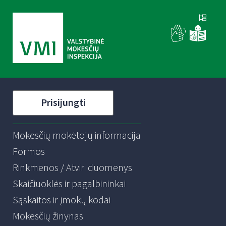
Prisijungti
Mokesčių mokėtojų informacija
Formos
Rinkmenos / Atviri duomenys
Skaičiuoklės ir pagalbininkai
Sąskaitos ir įmokų kodai
Mokesčių žinynas