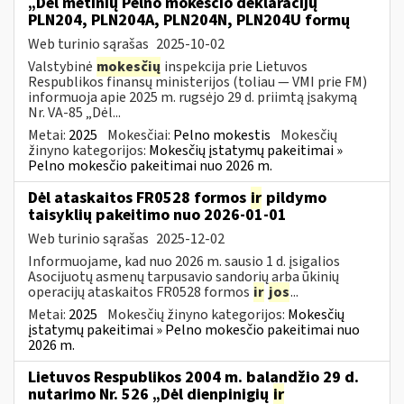
„Dėl metinių Pelno mokesčio deklaracijų
PLN204, PLN204A, PLN204N, PLN204U formų
Web turinio sąrašas
2025-10-02
Valstybinė
mokesčių
inspekcija prie Lietuvos
Respublikos finansų ministerijos (toliau — VMI prie FM)
informuoja apie 2025 m. rugsėjo 29 d. priimtą įsakymą
Nr. VA-85 „Dėl...
Metai:
2025
Mokesčiai:
Pelno mokestis
Mokesčių
žinyno kategorijos:
Mokesčių įstatymų pakeitimai »
Pelno mokesčio pakeitimai nuo 2026 m.
Dėl ataskaitos FR0528 formos
ir
pildymo
taisyklių pakeitimo nuo 2026-01-01
Web turinio sąrašas
2025-12-02
Informuojame, kad nuo 2026 m. sausio 1 d. įsigalios
Asocijuotų asmenų tarpusavio sandorių arba ūkinių
operacijų ataskaitos FR0528 formos
ir
jos
...
Metai:
2025
Mokesčių žinyno kategorijos:
Mokesčių
įstatymų pakeitimai » Pelno mokesčio pakeitimai nuo
2026 m.
Lietuvos Respublikos 2004 m. balandžio 29 d.
nutarimo Nr. 526 „Dėl dienpinigių
ir