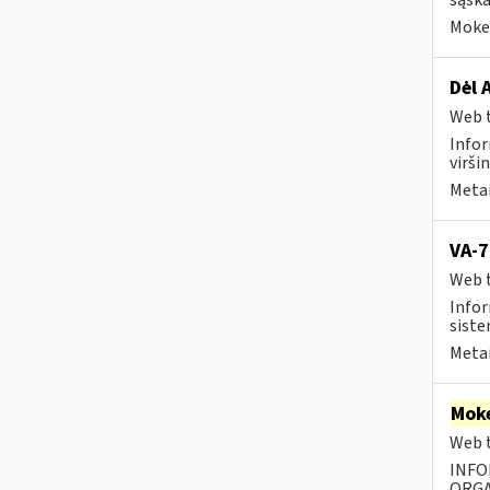
sąska
Mokes
Dėl 
Web t
Infor
virši
Metai
VA-7
Web t
Infor
siste
Metai
Moke
Web t
INFO
ORGA