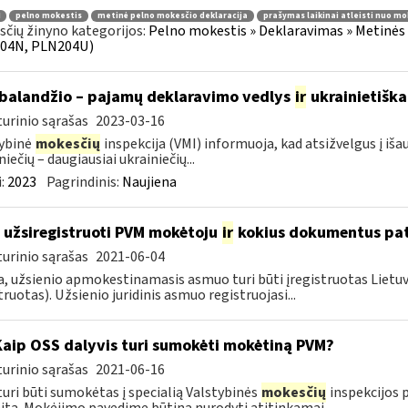
pelno mokestis
metinė pelno mokesčio deklaracija
prašymas laikinai atleisti nuo mo
čių žinyno kategorijos:
Pelno mokestis » Deklaravimas » Metinės
04N, PLN204U)
balandžio – pajamų deklaravimo vedlys
ir
ukrainietiška
urinio sąrašas
2023-03-16
ybinė
mokesčių
inspekcija (VMI) informuoja, kad atsižvelgus į iš
niečių – daugiausiai ukrainiečių...
:
2023
Pagrindinis:
Naujiena
 užsiregistruoti PVM mokėtoju
ir
kokius dokumentus pat
urinio sąrašas
2021-06-04
, užsienio apmokestinamasis asmuo turi būti įregistruotas Lietuv
truotas). Užsienio juridinis asmuo registruojasi...
Kaip OSS dalyvis turi sumokėti mokėtiną PVM?
urinio sąrašas
2021-06-16
uri būti sumokėtas į specialią Valstybinės
mokesčių
inspekcijos p