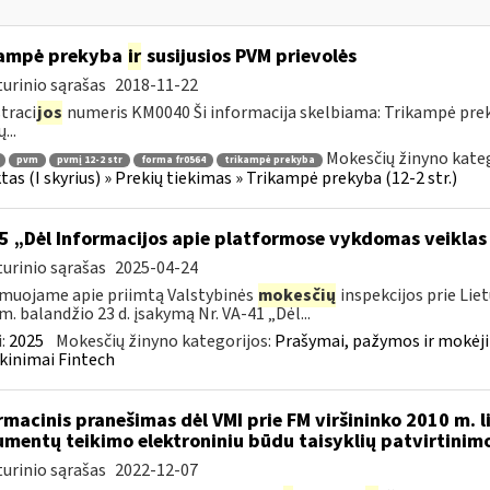
kampė prekyba
ir
susijusios PVM prievolės
urinio sąrašas
2018-11-22
traci
jos
numeris KM0040 Ši informacija skelbiama: Trikampė pre
...
Mokesčių žinyno kateg
pvm
pvmį 12-2 str
forma fr0564
trikampė prekyba
tas (I skyrius) » Prekių tiekimas » Trikampė prekyba (12-2 str.)
5 „Dėl Informacijos apie platformose vykdomas veiklas
urinio sąrašas
2025-04-24
muojame apie priimtą Valstybinės
mokesčių
inspekcijos prie Lie
m. balandžio 23 d. įsakymą Nr. VA-41 „Dėl...
:
2025
Mokesčių žinyno kategorijos:
Prašymai, pažymos ir mokėj
kinimai Fintech
rmacinis pranešimas dėl VMI prie FM viršininko 2010 m. l
mentų teikimo elektroniniu būdu taisyklių patvirtinim
urinio sąrašas
2022-12-07