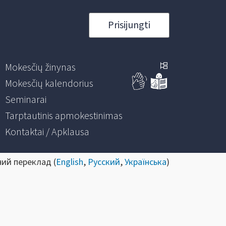
Prisijungti
Mokesčių žinynas
Mokesčių kalendorius
Seminarai
Tarptautinis apmokestinimas
Kontaktai / Apklausa
ний переклад (
English
,
Русский
,
Українська
)