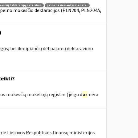
kesčių deklaracijų pateikimo
pelno nesiekiantys vienetai
 pelno mokesčio deklaracijos (PLN204, PLN204A,
i
augusį besikreipiančių dėl pajamų deklaravimo
eikti?
os mokesčių mokėtojų registre (jeigu d
ar
nėra
rie Lietuvos Respublikos finansų ministerijos