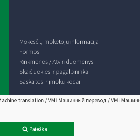
Mokesčių mokėtojų informacija
Formos
Rinkmenos / Atviri duomenys
Skaičiuoklės ir pagalbininkai
Sąskaitos ir įmokų kodai
Machine translation / VMI Машинный перевод / VMI Машин
Paieška