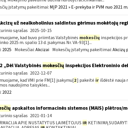
itą. Mokėjimo pavedime būtina nurodyti atitinkamai...
čių įstatymų pakeitimai:
MĮP 2021 » E-prekyba ir PVM nuo 2021 m. 
Akcizų už nealkoholinius saldintus gėrimus mokėtojų reg
urinio sąrašas
2025-10-15
muojame, kad buvo priimtas Valstybinės
mokesčių
inspekcijos pr
ninko 2025 m. spalio 13 d. įsakymas Nr. VA-93[1]...
:
2025
Mokesčiai:
Akcizai
Mokesčių įstatymų pakeitimai:
Akcizų 
2 „Dėl Valstybinės
mokesčių
inspekcijos Elektroninio d
urinio sąrašas
2022-12-07
muojame, kad VMI prie FM[1] įsakymu[
2
] pakeitė
ir
išdėstė nauja 
mos naudojimo taisykles...
:
2022
sčių
apskaitos informacinės sistemos (MAIS) plėtros/
urinio sąrašas
2021-01-14
RMACIJA APIE NUSTATYTUS LAIMĖTOJUS
IR
KETINIMĄ SUDARYTI 
NIZACIJA, ADRESAS
IR
KONTAKTINIAI...