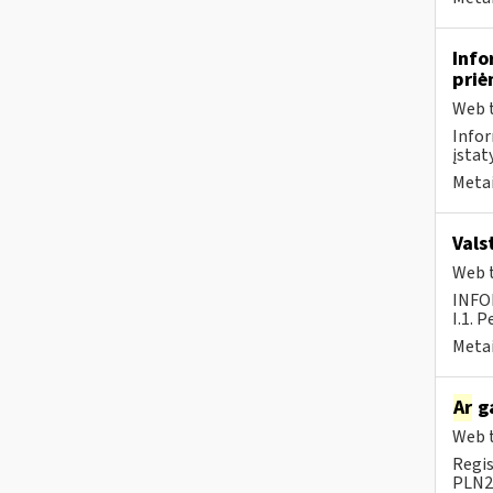
Info
pri
Web t
Infor
įstat
Metai
Vals
Web t
INFO
I.1. 
Metai
Ar
ga
Web t
Regis
PLN20