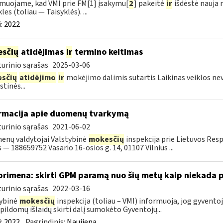
muojame, kad VMI prie FM[1] įsakymu[
2
] pakeitė
ir
išdėstė nauja 
les (toliau — Taisyklės). ...
:
2022
sčių
atidėjimas
ir
termino keitimas
urinio sąrašas
2025-03-06
sčių
atidėjimo
ir
mokėjimo dalimis sutartis Laikinas veiklos ne
tinės...
rmacija apie duomenų tvarkymą
urinio sąrašas
2021-06-02
nų valdytojai Valstybinė
mokesčių
inspekcija prie Lietuvos Res
 — 188659752 Vasario 16-osios g. 14, 01107 Vilnius ...
primena: skirti GPM paramą nuo šių metų kaip niekada 
urinio sąrašas
2022-03-16
ybinė
mokesčių
inspekcija (toliau – VMI) informuoja, jog gyvent
pildomų išlaidų skirti dalį sumokėto Gyventojų...
:
2022
Pagrindinis:
Naujiena