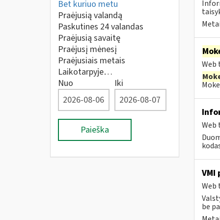
Bet kuriuo metu
Infor
taisyk
Praėjusią valandą
Metai
Paskutines 24 valandas
Praėjusią savaitę
Praėjusį mėnesį
Moke
Praėjusiais metais
Web t
Laikotarpyje…
Moke
Nuo
Iki
Mokes
Info
Web t
Paieška
Duome
kodas
VMI 
Web t
Valst
be pa
Metai