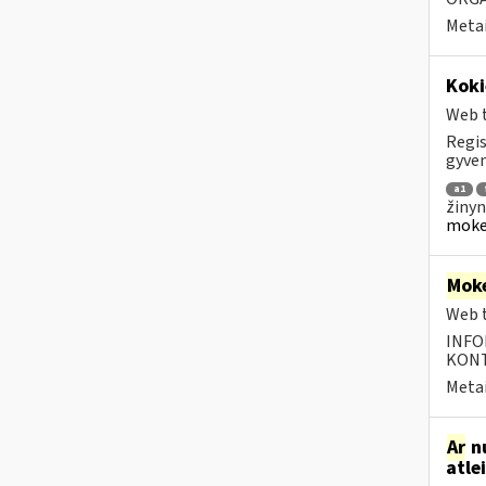
Metai
Koki
Web t
Regis
gyven
a1
žinyn
mokes
Moke
Web t
INFO
KONTA
Metai
Ar
nu
atle