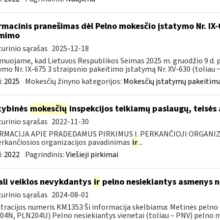
rmacinis pranešimas dėl Pelno mokesčio įstatymo Nr. IX
ėmimo
urinio sąrašas
2025-12-18
muojame, kad Lietuvos Respublikos Seimas 2025 m. gruodžio 9 d.
ymo Nr. IX-675 3 straipsnio pakeitimo įstatymą Nr. XV-630 (toliau − 
:
2025
Mokesčių žinyno kategorijos:
Mokesčių įstatymų pakeitima
tybinės
mokesčių
inspekcijos teikiamų paslaugų, teisės
urinio sąrašas
2022-11-30
RMACIJA APIE PRADEDAMUS PIRKIMUS I. PERKANČIOJI ORGANIZ
Perkančiosios organizacijos pavadinimas
ir
...
:
2022
Pagrindinis:
Viešieji pirkimai
li veiklos nevykdantys
ir
pelno nesiekiantys asmenys ne
urinio sąrašas
2024-08-01
tracijos numeris KM1353 Ši informacija skelbiama: Metinės pelno
4N, PLN204U) Pelno nesiekiantys vienetai (toliau – PNV) pelno mo