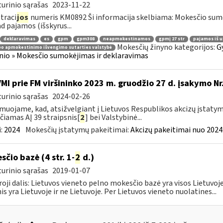
urinio sąrašas
2023-11-22
traci
jos
numeris KM0892 Ši informacija skelbiama: Mokesčio su
ad pajamos (išskyrus...
deklaravimas
es
gpm
gpm308
neapmokestinamos
gpmį 27 str
pajamos iš u
Mokesčių žinyno kategorijos:
G
bo apmokestinimo išvengimo sutarties valstybė
nio » Mokesčio sumokėjimas ir deklaravimas
VMI prie FM viršininko 2023 m. gruodžio 27 d. įsakymo Nr
urinio sąrašas
2024-02-26
muojame, kad, atsižvelgiant į Lietuvos Respublikos akcizų įstatymo
čiamas AĮ 39 straipsnis[
2
] bei Valstybinė...
:
2024
Mokesčių įstatymų pakeitimai:
Akcizų pakeitimai nuo 2024
sčio bazė (4 str. 1-
2
d.)
urinio sąrašas
2019-01-07
oji dalis: Lietuvos vieneto pelno mokesčio bazė yra visos Lietuvoje
nis yra Lietuvoje ir ne Lietuvoje. Per Lietuvos vieneto nuolatines...