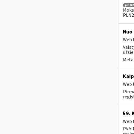
pln204
Mokes
PLN2
Nuo 
Web t
Valst
užsie
Metai
Kaip
Web t
Pirma
regis
59. 
Web t
PVM t