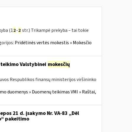
kyba (1
2
-
2
str.) Trikampė prekyba – tai tokie
orijos:
Pridėtinės vertės mokestis » Mokesčio
 teikimo Valstybinei
mokesčių
tuvos Respublikos finansų ministerijos viršininko
imo duomenys » Duomenų teikimas VMI » Raštai,
iepos 21 d. įsakymo Nr. VA-83 „Dėl
o“ pakeitimo