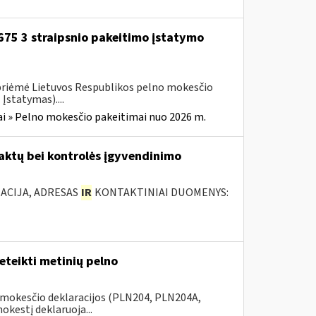
-675 3 straipsnio pakeitimo įstatymo
 priėmė Lietuvos Respublikos pelno mokesčio
Įstatymas)....
i » Pelno mokesčio pakeitimai nuo 2026 m.
 aktų bei kontrolės įgyvendinimo
ACIJA, ADRESAS
IR
KONTAKTINIAI DUOMENYS:
teikti metinių pelno
 mokesčio deklaracijos (PLN204, PLN204A,
kestį deklaruoja...