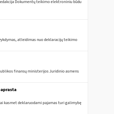
redakcija Dokumentų teikimo elektroniniu būdu
vykdymas, atleidimas nuo deklaracijų teikimo
publikos finansų ministerijos Juridinio asmens
paprasta
ojai kasmet deklaruodami pajamas turi galimybę