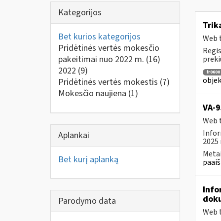
Kategorijos
Tri
Bet kurios kategorijos
Web t
Pridėtinės vertės mokesčio
Regis
pakeitimai nuo 2022 m.
(16)
prekių
2022
(9)
fr0600
objek
Pridėtinės vertės mokestis
(7)
Mokesčio naujiena
(1)
VA-9
Web t
Infor
Aplankai
2025 
Metai
Bet kurį aplanką
paaiš
Info
doku
Parodymo data
Web t