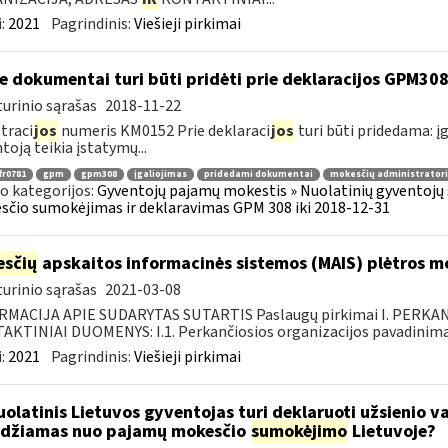
:
2021
Pagrindinis:
Viešieji pirkimai
e dokumentai turi būti pridėti prie deklaracijos GPM30
urinio sąrašas
2018-11-22
traci
jos
numeris KM0152 Prie deklaraci
jos
turi būti pridedama: įg
toją teikia įstatymų...
fr0781
gpm
gpm308
įgaliojimas
pridedami dokumentai
mokesčių administratori
o kategorijos:
Gyventojų pajamų mokestis » Nuolatinių gyventojų 
čio sumokėjimas ir deklaravimas GPM 308 iki 2018-12-31
sčių
apskaitos informacinės sistemos (MAIS) plėtros 
urinio sąrašas
2021-03-08
RMACIJA APIE SUDARYTAS SUTARTIS Paslaugų pirkimai I. PERK
KTINIAI DUOMENYS: I.1. Perkančiosios organizacijos pavadinimas
:
2021
Pagrindinis:
Viešieji pirkimai
olatinis Lietuvos gyventojas turi deklaruoti užsienio v
idžiamas nuo pajamų mokesčio
sumokėjimo
Lietuvoje?