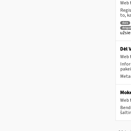
Web t
Regis
to, k
dais
dvigu
užsie
Dėl 
Web t
Infor
pakei
Metai
Moke
Web t
Bendr
šalti