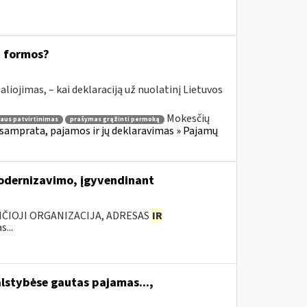
8 formos?
aliojimas, – kai deklaraciją už nuolatinį Lietuvos
Mokesčių
aus patvirtinimas
prašymas grąžinti permoką
samprata, pajamos ir jų deklaravimas » Pajamų
modernizavimo, įgyvendinant
ANČIOJI ORGANIZACIJA, ADRESAS
IR
...
alstybėse gautas pajamas...,