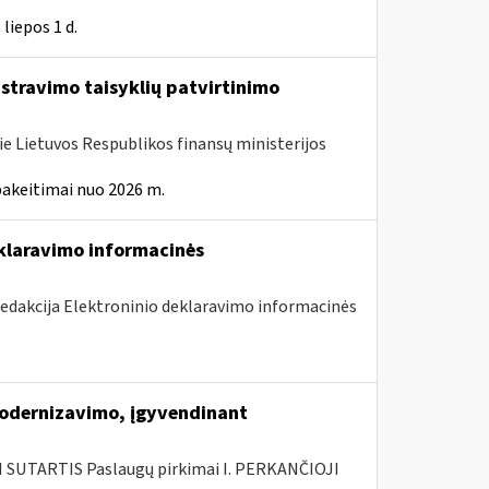
liepos 1 d.
istravimo taisyklių patvirtinimo
ie Lietuvos Respublikos finansų ministerijos
pakeitimai nuo 2026 m.
eklaravimo informacinės
redakcija Elektroninio deklaravimo informacinės
modernizavimo, įgyvendinant
SUTARTIS Paslaugų pirkimai I. PERKANČIOJI