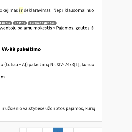
mokėjimas
ir
deklaravimas Nepriklausomai nuo
žsienio
37 str 1
europos sąjungos
yventojų pajamų mokestis » Pajamos, gautos iš
. VA-99 pakeitimo
 (toliau − AĮ) pakeitimą Nr. XIV-2473[1], kuriuo
 m.
 ir užsienio valstybėse uždirbtos pajamos, kurių