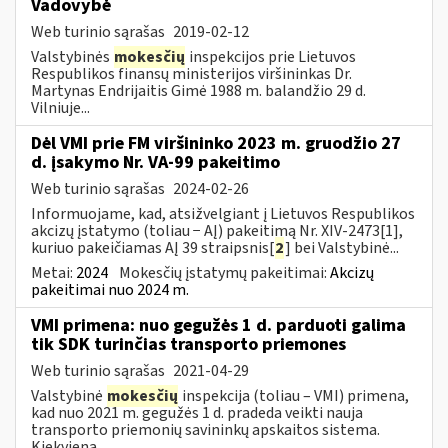
Vadovybė
Web turinio sąrašas
2019-02-12
Valstybinės
mokesčių
inspekcijos prie Lietuvos
Respublikos finansų ministerijos viršininkas Dr.
Martynas Endrijaitis Gimė 1988 m. balandžio 29 d.
Vilniuje...
Dėl VMI prie FM viršininko 2023 m. gruodžio 27
d. įsakymo Nr. VA-99 pakeitimo
Web turinio sąrašas
2024-02-26
Informuojame, kad, atsižvelgiant į Lietuvos Respublikos
akcizų įstatymo (toliau − AĮ) pakeitimą Nr. XIV-2473[1],
kuriuo pakeičiamas AĮ 39 straipsnis[
2
] bei Valstybinė...
Metai:
2024
Mokesčių įstatymų pakeitimai:
Akcizų
pakeitimai nuo 2024 m.
VMI primena: nuo gegužės 1 d. parduoti galima
tik SDK turinčias transporto priemones
Web turinio sąrašas
2021-04-29
Valstybinė
mokesčių
inspekcija (toliau – VMI) primena,
kad nuo 2021 m. gegužės 1 d. pradeda veikti nauja
transporto priemonių savininkų apskaitos sistema.
Kiekviena...