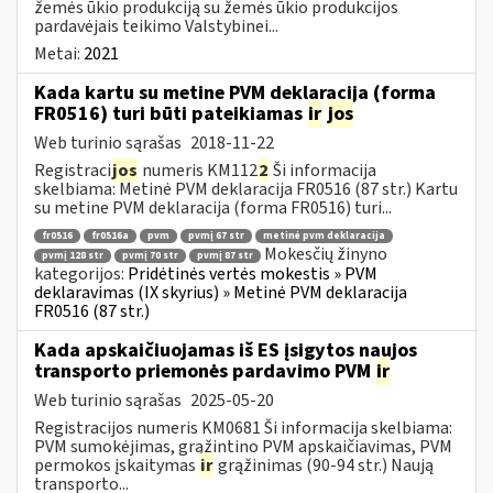
žemės ūkio produkciją su žemės ūkio produkcijos
pardavėjais teikimo Valstybinei...
Metai:
2021
Kada kartu su metine PVM deklaracija (forma
FR0516) turi būti pateikiamas
ir
jos
Web turinio sąrašas
2018-11-22
Registraci
jos
numeris KM112
2
Ši informacija
skelbiama: Metinė PVM deklaracija FR0516 (87 str.) Kartu
su metine PVM deklaracija (forma FR0516) turi...
fr0516
fr0516a
pvm
pvmį 67 str
metinė pvm deklaracija
Mokesčių žinyno
pvmį 128 str
pvmį 70 str
pvmį 87 str
kategorijos:
Pridėtinės vertės mokestis » PVM
deklaravimas (IX skyrius) » Metinė PVM deklaracija
FR0516 (87 str.)
Kada apskaičiuojamas iš ES įsigytos naujos
transporto priemonės pardavimo PVM
ir
Web turinio sąrašas
2025-05-20
Registracijos numeris KM0681 Ši informacija skelbiama:
PVM sumokėjimas, grąžintino PVM apskaičiavimas, PVM
permokos įskaitymas
ir
grąžinimas (90-94 str.) Naują
transporto...