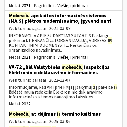
Metai:
2021
Pagrindinis:
Viešieji pirkimai
Mokesčių
apskaitos informacinės sistemos
(MAIS) plėtros modernizavimo, įgyvendinant
Web turinio sąrašas
2021-03-08
INFORMACIJA APIE SUDARYTAS SUTARTIS Paslaugų
pirkimai I. PERKANČIOJI ORGANIZACIJA, ADRESAS
IR
KONTAKTINIAI DUOMENYS: I.1. Perkančiosios
organizacijos pavadinimas...
Metai:
2021
Pagrindinis:
Viešieji pirkimai
VA-72 „Dėl Valstybinės
mokesčių
inspekcijos
Elektroninio deklaravimo informacinės
Web turinio sąrašas
2022-12-07
Informuojame, kad VMI prie FM[1] įsakymu[
2
] pakeitė
ir
išdėstė nauja redakcija Elektroninio deklaravimo
informacinės sistemos naudojimo taisykles...
Metai:
2022
Mokesčių
atidėjimas
ir
termino keitimas
Web turinio sąrašas
2025-03-06