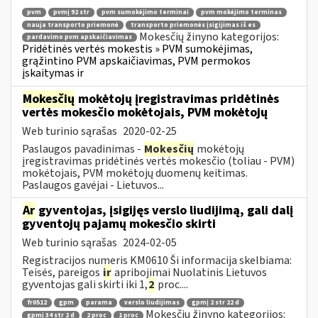
pvm
pvmį 92 str
pvm sumokėjimo terminai
pvm mokėjimo terminas
nauja transporto priemonė
transporto priemonės įsigijimas iš es
Mokesčių žinyno kategorijos:
pardavimo pvm apskaičiavimas
Pridėtinės vertės mokestis » PVM sumokėjimas,
grąžintino PVM apskaičiavimas, PVM permokos
įskaitymas ir
Mokesčių
mokėtojų įregistravimas pridėtinės
vertės mokesčio mokėtojais, PVM mokėtojų
Web turinio sąrašas
2020-02-25
Paslaugos pavadinimas -
Mokesčių
mokėtojų
įregistravimas pridėtinės vertės mokesčio (toliau - PVM)
mokėtojais, PVM mokėtojų duomenų keitimas.
Paslaugos gavėjai - Lietuvos...
Ar
gyventojas, įsigijęs verslo liudijimą, gali dalį
gyventojų pajamų mokesčio skirti
Web turinio sąrašas
2024-02-05
Registracijos numeris KM0610 Ši informacija skelbiama:
Teisės, pareigos
ir
apribojimai Nuolatinis Lietuvos
gyventojas gali skirti iki 1,
2
proc....
fr0512
gpm
parama
verslo liudijimas
gpmį 2 str 22 d
Mokesčių žinyno kategorijos:
gpmį 34 str 2 d
2 proc
1 proc