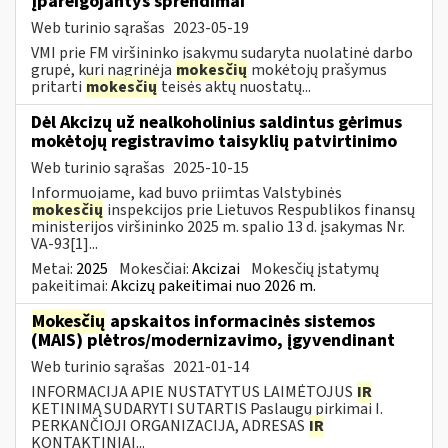
Įpareigojantys sprendimai
Web turinio sąrašas
2023-05-19
VMI prie FM viršininko įsakymu sudaryta nuolatinė darbo
grupė, kuri nagrinėja
mokesčių
mokėtojų prašymus
pritarti
mokesčių
teisės aktų nuostatų...
Dėl Akcizų už nealkoholinius saldintus gėrimus
mokėtojų registravimo taisyklių patvirtinimo
Web turinio sąrašas
2025-10-15
Informuojame, kad buvo priimtas Valstybinės
mokesčių
inspekcijos prie Lietuvos Respublikos finansų
ministerijos viršininko 2025 m. spalio 13 d. įsakymas Nr.
VA-93[1]...
Metai:
2025
Mokesčiai:
Akcizai
Mokesčių įstatymų
pakeitimai:
Akcizų pakeitimai nuo 2026 m.
Mokesčių
apskaitos informacinės sistemos
(MAIS) plėtros/modernizavimo, įgyvendinant
Web turinio sąrašas
2021-01-14
INFORMACIJA APIE NUSTATYTUS LAIMĖTOJUS
IR
KETINIMĄ SUDARYTI SUTARTIS Paslaugų pirkimai I.
PERKANČIOJI ORGANIZACIJA, ADRESAS
IR
KONTAKTINIAI...