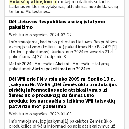
Mokesčių
atidėjimo
ir
mokėjimo dalimis sutartis
Laikinas veiklos nevykdymas, atleidimas nuo deklaracijų
teikimo Mokestinės...
Dėl Lietuvos Respublikos akcizų įstatymo
pakeitimo
Web turinio sąrašas
2024-02-22
Informuojame, kad buvo priimtas Lietuvos Respublikos
akcizų įstatymo (toliau − AĮ) pakeitimas Nr. XIV-2473[1]
(toliau - pakeitimas), kuriuo: nuo 2024 m. vasario 21 d.
pakeičiama AĮ 37 straipsnio 3...
Metai:
2024
Mokesčiai:
Akcizai
Mokesčių įstatymų
pakeitimai:
Akcizų pakeitimai nuo 2024 m.
Dėl VMI prie FM viršininko 2009 m. Spalio 13 d.
Įsakymo Nr. VA-65 „Dėl žemės ūkio produkcijos
pirkėjų informacijos apie atsiskaitymus už
žemės ūkio produkciją su žemės ūkio
produkcijos pardavėjais teikimo VMI taisyklių
patvirtinimo“ pakeitimo
Web turinio sąrašas
2022-01-03
Informuojame, jog įsakymu[1] pakeistos Žemės ūkio
produkcijos pirkėjų informacijos apie atsiskaitymus už