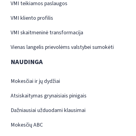
VMI teikiamos paslaugos
VMI kliento profilis
VMI skaitmeninė transformacija
Vienas langelis prievolėms valstybei sumokėti
NAUDINGA
Mokesčiai ir jų dydžiai
Atsiskaitymas grynaisiais pinigais
Dažniausiai užduodami klausimai
Mokesčių ABC