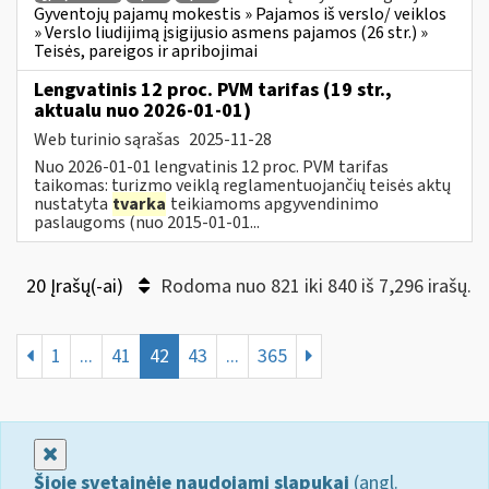
Gyventojų pajamų mokestis » Pajamos iš verslo/ veiklos
» Verslo liudijimą įsigijusio asmens pajamos (26 str.) »
Teisės, pareigos ir apribojimai
Lengvatinis 12 proc. PVM tarifas (19 str.,
aktualu nuo 2026-01-01)
Web turinio sąrašas
2025-11-28
Nuo 2026-01-01 lengvatinis 12 proc. PVM tarifas
taikomas: turizmo veiklą reglamentuojančių teisės aktų
nustatyta
tvarka
teikiamoms apgyvendinimo
paslaugoms (nuo 2015-01-01...
20 Įrašų(-ai)
Rodoma nuo 821 iki 840 iš 7,296 irašų.
1
...
41
42
43
...
365
Uždaryti
Šioje svetainėje naudojami slapukai
(angl.