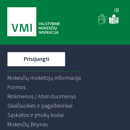
Prisijungti
Mokesčių mokėtojų informacija
Formos
Rinkmenos / Atviri duomenys
Skaičiuoklės ir pagalbininkai
Sąskaitos ir įmokų kodai
Mokesčių žinynas