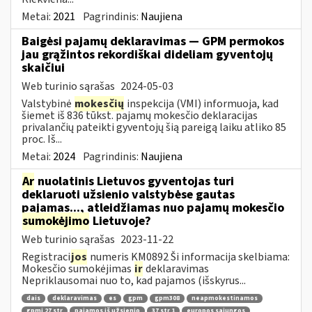
Metai:
2021
Pagrindinis:
Naujiena
Baigėsi pajamų deklaravimas — GPM permokos
jau grąžintos rekordiškai dideliam gyventojų
skaičiui
Web turinio sąrašas
2024-05-03
Valstybinė
mokesčių
inspekcija (VMI) informuoja, kad
šiemet iš 836 tūkst. pajamų mokesčio deklaracijas
privalančių pateikti gyventojų šią pareigą laiku atliko 85
proc. Iš...
Metai:
2024
Pagrindinis:
Naujiena
Ar
nuolatinis Lietuvos gyventojas turi
deklaruoti užsienio valstybėse gautas
pajamas..., atleidžiamas nuo pajamų mokesčio
sumokėjimo
Lietuvoje?
Web turinio sąrašas
2023-11-22
Registraci
jos
numeris KM0892 Ši informacija skelbiama:
Mokesčio sumokėjimas
ir
deklaravimas
Nepriklausomai nuo to, kad pajamos (išskyrus...
dais
deklaravimas
es
gpm
gpm308
neapmokestinamos
gpmį 27 str
pajamos iš užsienio
37 str 1
europos sąjungos