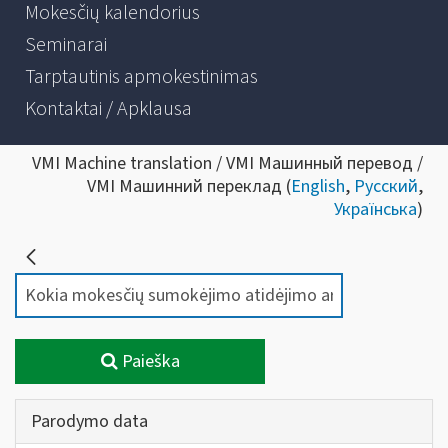
Mokesčių kalendorius
Seminarai
Tarptautinis apmokestinimas
Kontaktai / Apklausa
VMI Machine translation / VMI Машинный перевод /
VMI Машинний переклад (
English
,
Русский
,
Українська
)
Paieška
Parodymo data