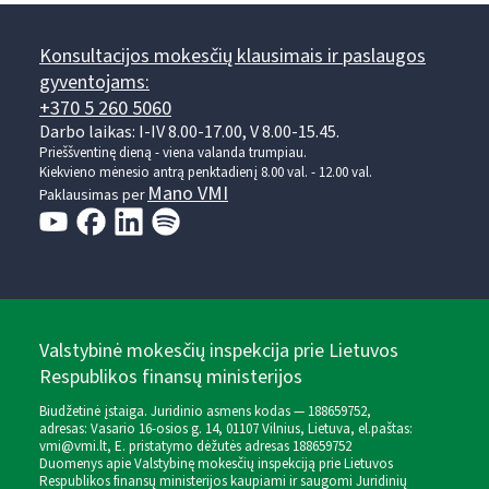
Konsultacijos mokesčių klausimais ir paslaugos
gyventojams:
+370 5 260 5060
Darbo laikas: I-IV 8.00-17.00, V 8.00-15.45.
Prieššventinę dieną - viena valanda trumpiau.
Kiekvieno mėnesio antrą penktadienį 8.00 val. - 12.00 val.
Mano VMI
Paklausimas per
Valstybinė mokesčių inspekcija prie Lietuvos
Respublikos finansų ministerijos
Biudžetinė įstaiga. Juridinio asmens kodas — 188659752,
adresas: Vasario 16-osios g. 14, 01107 Vilnius, Lietuva, el.paštas:
vmi@vmi.lt
, E. pristatymo dėžutės adresas 188659752
Duomenys apie Valstybinę mokesčių inspekciją prie Lietuvos
Respublikos finansų ministerijos kaupiami ir saugomi Juridinių