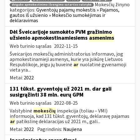
Mokesčių žinyno
dvigubo apmokestinimo išvengimo sutarties valstybė
kategorijos:
Gyventojų pajamų mokestis » Pajamos,
gautos iš užsienio » Mokesčio sumokėjimas ir
deklaravimas
Dėl Šveicarijoje sumokėto PVM grąžinimo
užsienio apmokestinamiesiems
asmenims
Web turinio sąrašas
2022-11-15
Šveicarijos mokesčių administratorius informavo, jog
apmokestinamieji asmenys, kurie yra įsikūrę Lietuvos
Respublikoje, jeigu jų buveinė
ar
nuolatinė gyvenamoji
vieta yra...
Metai:
2022
131 tūkst. gyventojų už 2021 m. dar gali
susigrąžinti 38 mln. eurų GPM
Web turinio sąrašas
2022-08-25
Valstybinė
mokesčių
inspekcija (toliau – VMI)
informuoja, kad 131 tūkst. gyventojų, deklaravę pajamas
ar
patikslinę deklaracijas už 2021 m., gali...
Metai:
2022
Pagrindinis:
Naujiena