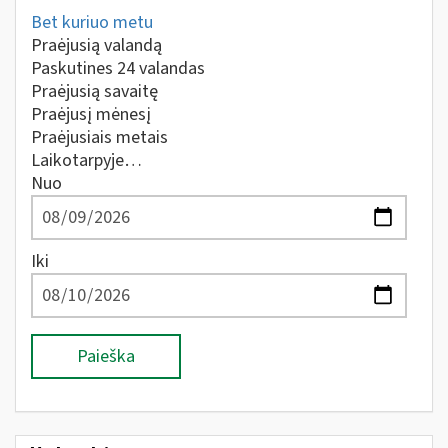
Bet kuriuo metu
Praėjusią valandą
Paskutines 24 valandas
Praėjusią savaitę
Praėjusį mėnesį
Praėjusiais metais
Laikotarpyje…
Nuo
Iki
Paieška