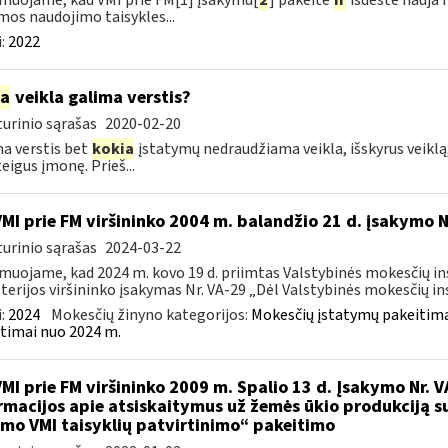
muojame, kad VMI prie FM[1] įsakymu[
2
] pakeitė
ir
išdėstė nauja 
mos naudojimo taisykles...
:
2022
ia
veikla galima verstis?
urinio sąrašas
2020-02-20
a verstis bet
kokia
įstatymų nedraudžiama veikla, išskyrus veiklą,
eigus įmonę. Prieš...
VMI prie FM viršininko 2004 m. balandžio 21 d. įsakymo 
urinio sąrašas
2024-03-22
muojame, kad 2024 m. kovo 19 d. priimtas Valstybinės mokesčių in
terijos viršininko įsakymas Nr. VA-29 „Dėl Valstybinės mokesčių ins
:
2024
Mokesčių žinyno kategorijos:
Mokesčių įstatymų pakeitima
timai nuo 2024 m.
VMI prie FM viršininko 2009 m. Spalio 13 d. Įsakymo Nr. 
rmacijos apie atsiskaitymus už žemės ūkio produkciją s
imo VMI taisyklių patvirtinimo“ pakeitimo