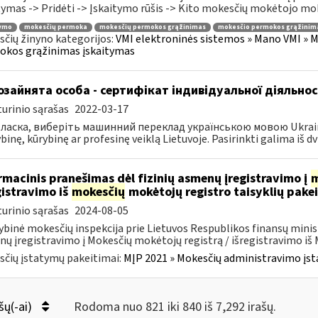
tymas -> Pridėti -> Įskaitymo rūšis -> Kito mokesčių mokėtojo moke
tymo
mokesčių permoka
mokesčių permokos grąžinimas
mokesčio permokos grąžinim
čių žinyno kategorijos:
VMI elektroninės sistemos » Mano VMI » M
okos grąžinimas įskaitymas
зайнята особа - сертифікат індивідуальної діяльнос
urinio sąrašas
2022-03-17
ласка, виберіть машинний переклад українською мовою Ukrainos 
inę, kūrybinę ar profesinę veiklą Lietuvoje. Pasirinkti galima iš dvie
rmacinis pranešimas dėl fizinių asmenų įregistravimo į
m
gistravimo iš
mokesčių
mokėtojų registro taisyklių pake
urinio sąrašas
2024-08-05
ybinė mokesčių inspekcija prie Lietuvos Respublikos finansų minist
ų įregistravimo į Mokesčių mokėtojų registrą / išregistravimo iš M
čių įstatymų pakeitimai:
MĮP 2021 » Mokesčių administravimo įs
šų(-ai)
Rodoma nuo 821 iki 840 iš 7,292 irašų.