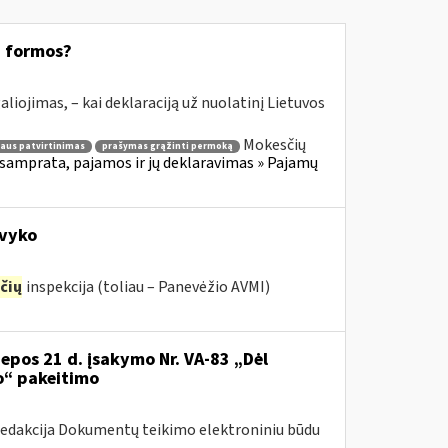
8 formos?
aliojimas, – kai deklaraciją už nuolatinį Lietuvos
Mokesčių
aus patvirtinimas
prašymas grąžinti permoką
samprata, pajamos ir jų deklaravimas » Pajamų
avyko
čių
inspekcija (toliau – Panevėžio AVMI)
iepos 21 d. įsakymo Nr. VA-83 „Dėl
o“ pakeitimo
redakcija Dokumentų teikimo elektroniniu būdu