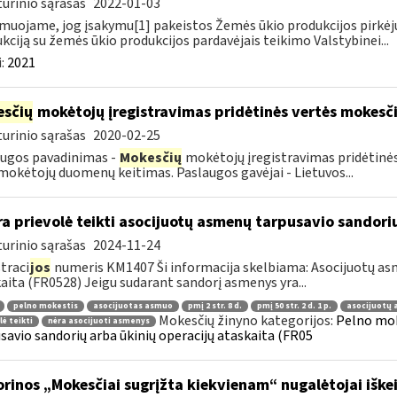
urinio sąrašas
2022-01-03
muojame, jog įsakymu[1] pakeistos Žemės ūkio produkcijos pirkėj
kciją su žemės ūkio produkcijos pardavėjais teikimo Valstybinei...
:
2021
sčių
mokėtojų įregistravimas pridėtinės vertės mokesč
urinio sąrašas
2020-02-25
ugos pavadinimas -
Mokesčių
mokėtojų įregistravimas pridėtinės
okėtojų duomenų keitimas. Paslaugos gavėjai - Lietuvos...
a prievolė teikti asocijuotų asmenų tarpusavio sandorių
urinio sąrašas
2024-11-24
traci
jos
numeris KM1407 Ši informacija skelbiama: Asocijuotų asm
aita (FR0528) Jeigu sudarant sandorį asmenys yra...
pelno mokestis
asocijuotas asmuo
pmį 2 str. 8 d.
pmį 50 str. 2 d. 1 p.
asocijuotų 
Mokesčių žinyno kategorijos:
Pelno mok
lė teikti
nėra asocijuoti asmenys
savio sandorių arba ūkinių operacijų ataskaita (FR05
orinos „Mokesčiai sugrįžta kiekvienam“ nugalėtojai iškei