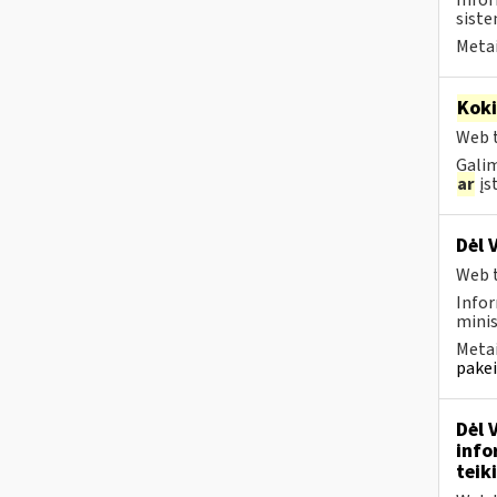
Infor
siste
Metai
Kok
Web t
Galim
ar
įst
Dėl 
Web t
Infor
minis
Metai
pakei
Dėl 
info
teik