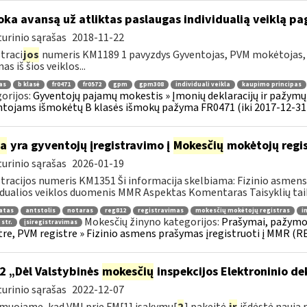
ka avansą už atliktas paslaugas individualią veiklą 
urinio sąrašas
2018-11-22
traci
jos
numeris KM1189 1 pavyzdys Gyventojas, PVM mokėtojas, v
s iš šios veiklos...
as
b klasė
fr0471
fr0572
gpm
gpm308
individuali veikla
kaupimo principas
orijos:
Gyventojų pajamų mokestis » Įmonių deklaracijų ir pažymų 
tojams išmokėtų B klasės išmokų pažyma FR0471 (iki 2017-12-31
ia
yra gyventojų įregistravimo į
Mokesčių
mokėtojų regis
urinio sąrašas
2026-01-19
tracijos numeris KM1351 Ši informacija skelbiama: Fizinio asmens 
idualios veiklos duomenis MMR Aspektas Komentaras Taisyklių tai
atas
antstolis
notaras
reg812
registravimas
mokesčių mokėtojų registras
i
Mokesčių žinyno kategorijos:
Prašymai, pažymo
 str.
įsiregistravimas
tre, PVM registre » Fizinio asmens prašymas įregistruoti į MMR (R
2 „Dėl Valstybinės
mokesčių
inspekcijos Elektroninio d
urinio sąrašas
2022-12-07