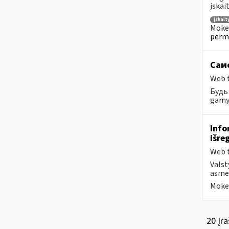
įskai
įskai
Mokes
perm
Само
Web t
Будь 
gamyb
Info
išre
Web t
Valst
asmen
Mokes
20 Įra