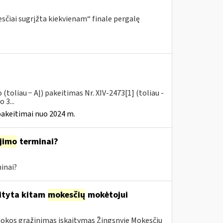
sčiai sugrįžta kiekvienam“ finale pergalę
toliau − AĮ) pakeitimas Nr. XIV-2473[1] (toliau -
 3...
pakeitimai nuo 2024 m.
jimo
terminai?
inai?
aityta kitam
mokesčių
mokėtojui
mokos grąžinimas įskaitymas Žingsnyje Mokesčių