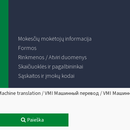
Mokesčių mokėtojų informacija
Formos
Rinkmenos / Atviri duomenys
Skaičiuoklės ir pagalbininkai
Sąskaitos ir įmokų kodai
Machine translation / VMI Машинный перевод / VMI Машин
Paieška