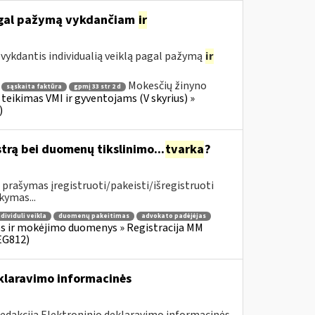
pagal pažymą vykdančiam
ir
ykdantis individualią veiklą pagal pažymą
ir
Mokesčių žinyno
sąskaita faktūra
gpmį 33 str 2 d
teikimas VMI ir gyventojams (V skyrius) »
)
trą bei duomenų tikslinimo...
tvarka
?
prašymas įregistruoti/pakeisti/išregistruoti
kymas...
ndividuli veikla
duomenų pakeitimas
advokato padėjėjas
s ir mokėjimo duomenys » Registracija MM
EG812)
eklaravimo informacinės