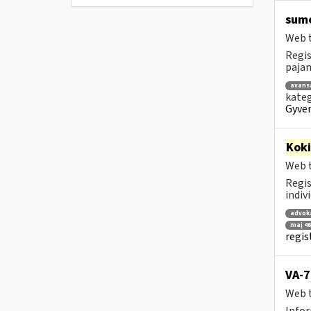
sumo
Web t
Regis
pajama
avans
kateg
Gyven
Kok
Web t
Regis
indiv
advok
maį 46
regis
VA-7
Web t