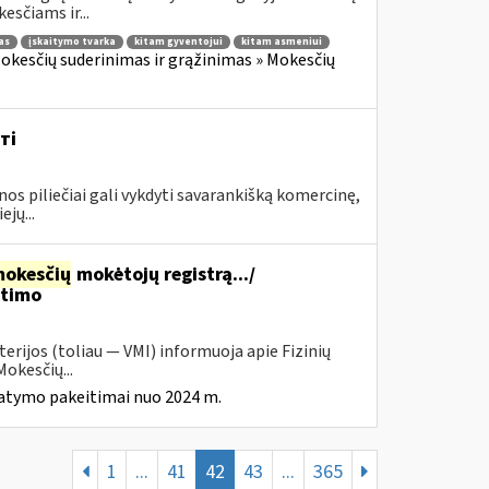
sčiams ir...
as
įskaitymo tvarka
kitam gyventojui
kitam asmeniui
okesčių suderinimas ir grąžinimas » Mokesčių
ті
piliečiai gali vykdyti savarankišką komercinę,
jų...
okesčių
mokėtojų registrą.../
itimo
erijos (toliau — VMI) informuoja apie Fizinių
okesčių...
tatymo pakeitimai nuo 2024 m.
1
...
41
42
43
...
365