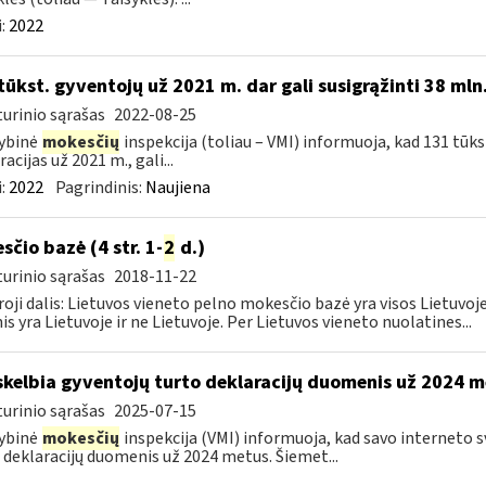
:
2022
tūkst. gyventojų už 2021 m. dar gali susigrąžinti 38 mln
urinio sąrašas
2022-08-25
ybinė
mokesčių
inspekcija (toliau – VMI) informuoja, kad 131 tūk
acijas už 2021 m., gali...
:
2022
Pagrindinis:
Naujiena
sčio bazė (4 str. 1-
2
d.)
urinio sąrašas
2018-11-22
oji dalis: Lietuvos vieneto pelno mokesčio bazė yra visos Lietuvoje
nis yra Lietuvoje ir ne Lietuvoje. Per Lietuvos vieneto nuolatines...
skelbia gyventojų turto deklaracijų duomenis už 2024 
urinio sąrašas
2025-07-15
ybinė
mokesčių
inspekcija (VMI) informuoja, kad savo interneto 
 deklaracijų duomenis už 2024 metus. Šiemet...