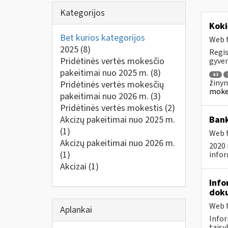
Kategorijos
Koki
Bet kurios kategorijos
Web t
2025
(8)
Regis
Pridėtinės vertės mokesčio
gyven
pakeitimai nuo 2025 m.
(8)
a1
žinyn
Pridėtinės vertės mokesčių
mokes
pakeitimai nuo 2026 m.
(3)
Pridėtinės vertės mokestis
(2)
Akcizų pakeitimai nuo 2025 m.
Bank
(1)
Web t
Akcizų pakeitimai nuo 2026 m.
2020 
(1)
infor
Akcizai
(1)
Info
doku
Web t
Aplankai
Infor
taisyk