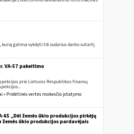
redakcija Elektroninio deklaravimo informacinės
 kurią galima vykdyti tik sudarius darbo sutartį
Nr. VA-57 pakeitimo
spekcijos prie Lietuvos Respublikos finansų
pekcijos...
i » Pridėtinės vertės mokesčio įstatymo
VA-65 „Dėl žemės ūkio produkcijos pirkėjų
u žemės ūkio produkcijos pardavėjais