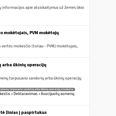
ų informacijos apie atsiskaitymus už žemės ūkio
io mokėtojais, PVM mokėtojų
 vertės mokesčio (toliau - PVM) mokėtojais,
 arba ūkinių operacijų
enų tarpusavio sandorių arba ūkinių operacijų
asmenų tarpusavio sandorių arba ūkinių operacijų ataskaita
estis » Deklaravimas » Asocijuotų asmenų
tė žinias į paspirtukus