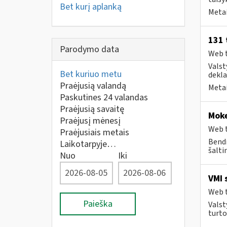
Bet kurį aplanką
Metai
131 
Parodymo data
Web t
Valst
Bet kuriuo metu
deklar
Praėjusią valandą
Metai
Paskutines 24 valandas
Praėjusią savaitę
Moke
Praėjusį mėnesį
Web t
Praėjusiais metais
Bendr
Laikotarpyje…
šalti
Nuo
Iki
VMI 
Web t
Paieška
Valst
turto