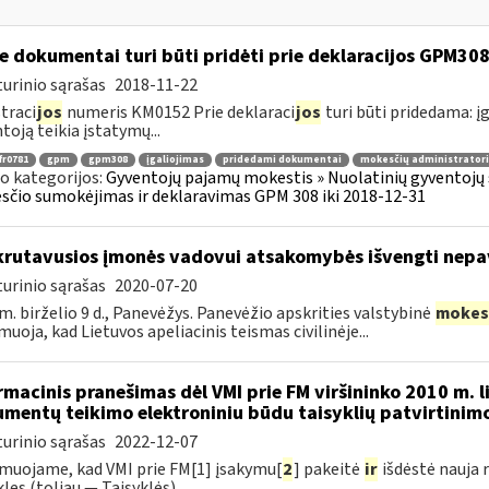
e dokumentai turi būti pridėti prie deklaracijos GPM30
urinio sąrašas
2018-11-22
traci
jos
numeris KM0152 Prie deklaraci
jos
turi būti pridedama: įg
toją teikia įstatymų...
fr0781
gpm
gpm308
įgaliojimas
pridedami dokumentai
mokesčių administratori
o kategorijos:
Gyventojų pajamų mokestis » Nuolatinių gyventojų 
čio sumokėjimas ir deklaravimas GPM 308 iki 2018-12-31
rutavusios įmonės vadovui atsakomybės išvengti nep
urinio sąrašas
2020-07-20
m. birželio 9 d., Panevėžys. Panevėžio apskrities valstybinė
mokes
muoja, kad Lietuvos apeliacinis teismas civilinėje...
rmacinis pranešimas dėl VMI prie FM viršininko 2010 m. l
mentų teikimo elektroniniu būdu taisyklių patvirtinim
urinio sąrašas
2022-12-07
muojame, kad VMI prie FM[1] įsakymu[
2
] pakeitė
ir
išdėstė nauja 
les (toliau — Taisyklės). ...