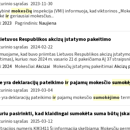
urinio sąrašas
2023-11-30
ybinė
mokesčių
inspekcija (VMI) informuoja, kad viktorinos „Moke
ekė
ir
geriausiai mokesčius...
:
2023
Pagrindinis:
Naujiena
Lietuvos Respublikos akcizų įstatymo pakeitimo
urinio sąrašas
2024-02-22
muojame, kad buvo priimtas Lietuvos Respublikos akcizų įstatymo (
timas), kuriuo: nuo 2024 m. vasario 21 d. pakeičiama AĮ 37 straipsnio
:
2024
Mokesčiai:
Akcizai
Mokesčių įstatymų pakeitimai:
Akcizų 
e yra deklaracijų pateikimo
ir
pajamų mokesčio
sumokė
urinio sąrašas
2019-03-04
 yra deklaracijų pateikimo
ir
pajamų mokesčio
sumokėjimo
term
uriu pasirinkti, kad klaidingai sumokėta suma būtų įsk
urinio sąrašas
2025-03-12
tracijos numeris KM3411 Ši informacija skelbiama: Mokesčių per