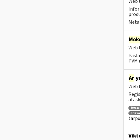
Web t
Infor
produ
Metai
Moke
Web t
Pasla
PVM m
Ar
yr
Web t
Regis
atask
fr0528
prievo
tarpu
Vikt