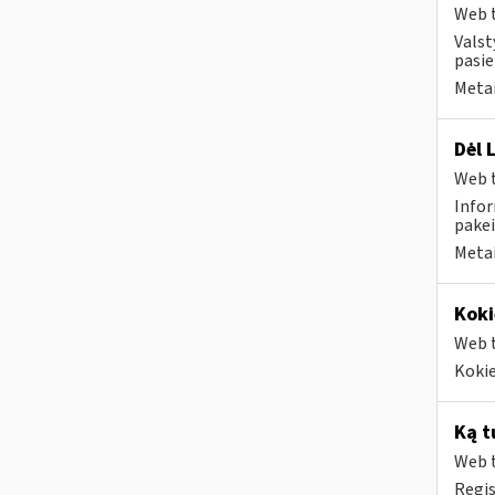
Web t
Valst
pasi
Metai
Dėl 
Web t
Infor
pakei
Metai
Koki
Web t
Kokie
Ką t
Web t
Regis