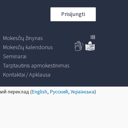
Prisijungti
Mokesčių žinynas
Mokesčių kalendorius
Seminarai
Tarptautinis apmokestinimas
Kontaktai / Apklausa
ний переклад (
English
,
Русский
,
Українська
)