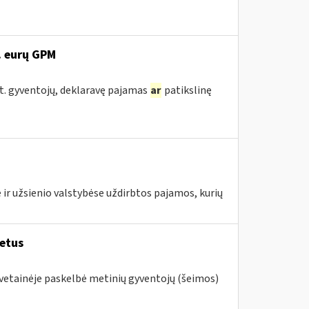
. eurų GPM
st. gyventojų, deklaravę pajamas
ar
patikslinę
 ir užsienio valstybėse uždirbtos pajamos, kurių
metus
svetainėje paskelbė metinių gyventojų (šeimos)