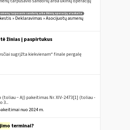
enų tarpusavio sandorių arba ūkinių operacijų
asmenų tarpusavio sandorių arba ūkinių operacijų ataskaita
estis » Deklaravimas » Asocijuotų asmenų
tė žinias į paspirtukus
sčiai sugrįžta kiekvienam“ finale pergalę
toliau − AĮ) pakeitimas Nr. XIV-2473[1] (toliau -
 3...
pakeitimai nuo 2024 m.
jimo
terminai?