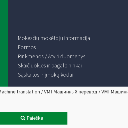
Mokesčių mokėtojų informacija
Formos
Rinkmenos / Atviri duomenys
Skaičiuoklės ir pagalbininkai
Sąskaitos ir įmokų kodai
Machine translation / VMI Машинный перевод / VMI Машин
Paieška