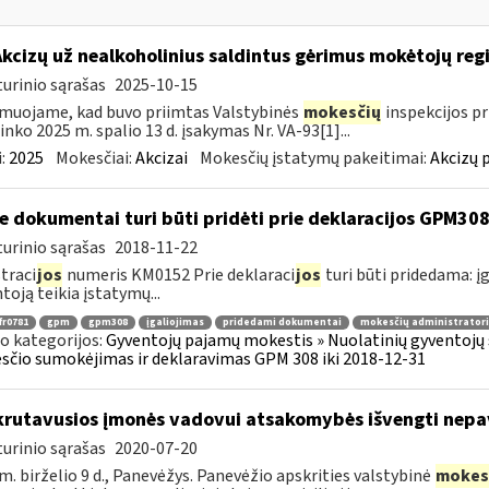
Akcizų už nealkoholinius saldintus gėrimus mokėtojų reg
urinio sąrašas
2025-10-15
muojame, kad buvo priimtas Valstybinės
mokesčių
inspekcijos pr
ninko 2025 m. spalio 13 d. įsakymas Nr. VA-93[1]...
:
2025
Mokesčiai:
Akcizai
Mokesčių įstatymų pakeitimai:
Akcizų 
e dokumentai turi būti pridėti prie deklaracijos GPM30
urinio sąrašas
2018-11-22
traci
jos
numeris KM0152 Prie deklaraci
jos
turi būti pridedama: įg
toją teikia įstatymų...
fr0781
gpm
gpm308
įgaliojimas
pridedami dokumentai
mokesčių administratori
o kategorijos:
Gyventojų pajamų mokestis » Nuolatinių gyventojų 
čio sumokėjimas ir deklaravimas GPM 308 iki 2018-12-31
rutavusios įmonės vadovui atsakomybės išvengti nep
urinio sąrašas
2020-07-20
m. birželio 9 d., Panevėžys. Panevėžio apskrities valstybinė
mokes