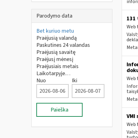
infor
Parodymo data
131 
Web t
Bet kuriuo metu
Valst
Praėjusią valandą
deklar
Paskutines 24 valandas
Metai
Praėjusią savaitę
Praėjusį mėnesį
Info
Praėjusiais metais
doku
Laikotarpyje…
Web t
Nuo
Iki
Infor
taisyk
Metai
Paieška
VMI 
Web t
Valst
turto