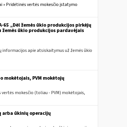
i » Pridėtinės vertės mokesčio įstatymo
VA-65 „Dėl žemės ūkio produkcijos pirkėjų
u žemės ūkio produkcijos pardavėjais
ų informacijos apie atsiskaitymus už žemės ūkio
io mokėtojais, PVM mokėtojų
 vertės mokesčio (toliau - PVM) mokėtojais,
 arba ūkinių operacijų