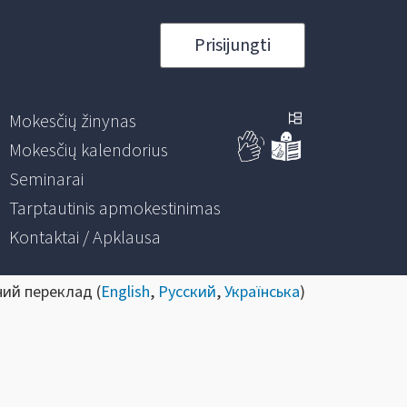
Prisijungti
Mokesčių žinynas
Mokesčių kalendorius
Seminarai
Tarptautinis apmokestinimas
Kontaktai / Apklausa
ний переклад (
English
,
Русский
,
Українська
)