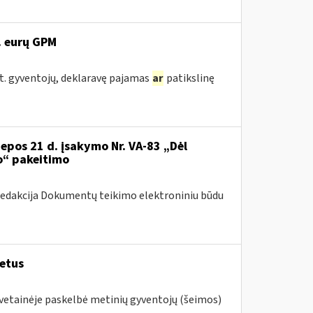
. eurų GPM
st. gyventojų, deklaravę pajamas
ar
patikslinę
iepos 21 d. įsakymo Nr. VA-83 „Dėl
o“ pakeitimo
redakcija Dokumentų teikimo elektroniniu būdu
metus
svetainėje paskelbė metinių gyventojų (šeimos)