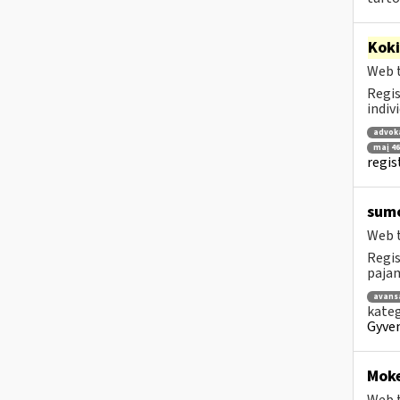
Kok
Web t
Regis
indiv
advok
maį 46
regis
sumo
Web t
Regis
pajama
avans
kateg
Gyven
Moke