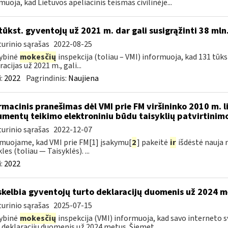
muoja, kad Lietuvos apeliacinis teismas civilinėje...
tūkst. gyventojų už 2021 m. dar gali susigrąžinti 38 mln
urinio sąrašas
2022-08-25
ybinė
mokesčių
inspekcija (toliau – VMI) informuoja, kad 131 tūk
acijas už 2021 m., gali...
:
2022
Pagrindinis:
Naujiena
rmacinis pranešimas dėl VMI prie FM viršininko 2010 m. l
mentų teikimo elektroniniu būdu taisyklių patvirtinim
urinio sąrašas
2022-12-07
muojame, kad VMI prie FM[1] įsakymu[
2
] pakeitė
ir
išdėstė nauja 
les (toliau — Taisyklės). ...
:
2022
skelbia gyventojų turto deklaracijų duomenis už 2024 
urinio sąrašas
2025-07-15
ybinė
mokesčių
inspekcija (VMI) informuoja, kad savo interneto 
 deklaracijų duomenis už 2024 metus. Šiemet...