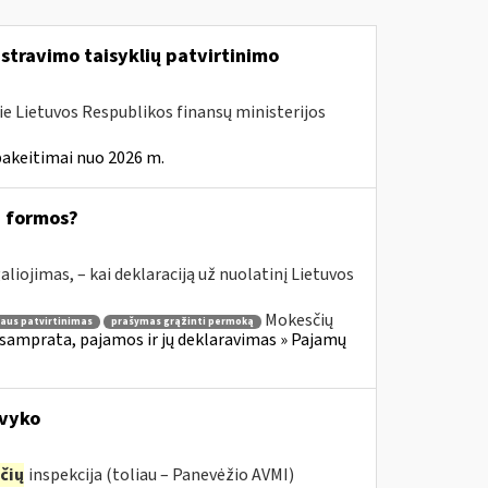
istravimo taisyklių patvirtinimo
ie Lietuvos Respublikos finansų ministerijos
pakeitimai nuo 2026 m.
8 formos?
aliojimas, – kai deklaraciją už nuolatinį Lietuvos
Mokesčių
aus patvirtinimas
prašymas grąžinti permoką
samprata, pajamos ir jų deklaravimas » Pajamų
avyko
čių
inspekcija (toliau – Panevėžio AVMI)