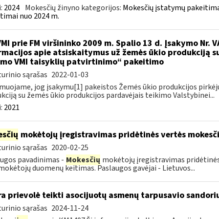
:
2024
Mokesčių žinyno kategorijos:
Mokesčių įstatymų pakeitima
timai nuo 2024 m.
VMI prie FM viršininko 2009 m. Spalio 13 d. Įsakymo Nr. 
rmacijos apie atsiskaitymus už žemės ūkio produkciją s
imo VMI taisyklių patvirtinimo“ pakeitimo
urinio sąrašas
2022-01-03
muojame, jog įsakymu[1] pakeistos Žemės ūkio produkcijos pirkėj
kciją su žemės ūkio produkcijos pardavėjais teikimo Valstybinei...
:
2021
sčių
mokėtojų įregistravimas pridėtinės vertės mokesč
urinio sąrašas
2020-02-25
ugos pavadinimas -
Mokesčių
mokėtojų įregistravimas pridėtinės
okėtojų duomenų keitimas. Paslaugos gavėjai - Lietuvos...
a prievolė teikti asocijuotų asmenų tarpusavio sandorių
urinio sąrašas
2024-11-24