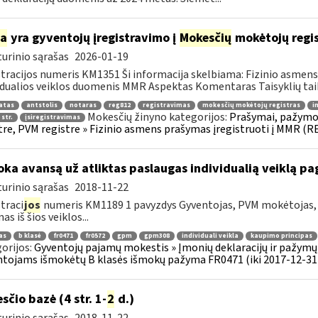
ia
yra gyventojų įregistravimo į
Mokesčių
mokėtojų regis
urinio sąrašas
2026-01-19
tracijos numeris KM1351 Ši informacija skelbiama: Fizinio asmens 
idualios veiklos duomenis MMR Aspektas Komentaras Taisyklių tai
atas
antstolis
notaras
reg812
registravimas
mokesčių mokėtojų registras
i
Mokesčių žinyno kategorijos:
Prašymai, pažymo
 str.
įsiregistravimas
tre, PVM registre » Fizinio asmens prašymas įregistruoti į MMR (R
ka avansą už atliktas paslaugas individualią veiklą 
urinio sąrašas
2018-11-22
traci
jos
numeris KM1189 1 pavyzdys Gyventojas, PVM mokėtojas, v
s iš šios veiklos...
as
b klasė
fr0471
fr0572
gpm
gpm308
individuali veikla
kaupimo principas
orijos:
Gyventojų pajamų mokestis » Įmonių deklaracijų ir pažymų 
tojams išmokėtų B klasės išmokų pažyma FR0471 (iki 2017-12-31
sčio bazė (4 str. 1-
2
d.)