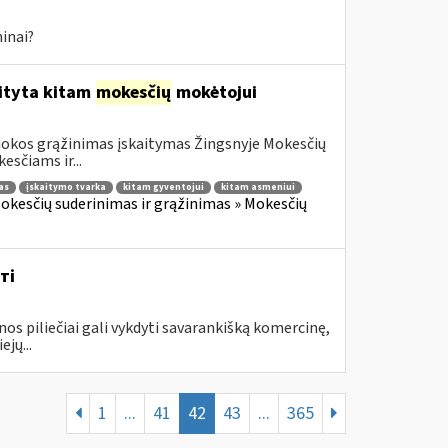
inai?
aityta kitam
mokesčių
mokėtojui
mokos grąžinimas įskaitymas Žingsnyje Mokesčių
sčiams ir...
as
įskaitymo tvarka
kitam gyventojui
kitam asmeniui
okesčių suderinimas ir grąžinimas » Mokesčių
ті
piliečiai gali vykdyti savarankišką komercinę,
jų...
1
...
41
42
43
...
365