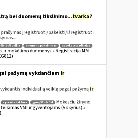
trą bei duomenų tikslinimo...
tvarka
?
prašymas įregistruoti/pakeisti/išregistruoti
kymas...
ndividuli veikla
duomenų pakeitimas
advokato padėjėjas
s ir mokėjimo duomenys » Registracija MM
EG812)
pagal pažymą vykdančiam
ir
ykdantis individualią veiklą pagal pažymą
ir
Mokesčių žinyno
sąskaita faktūra
gpmį 33 str 2 d
teikimas VMI ir gyventojams (V skyrius) »
)