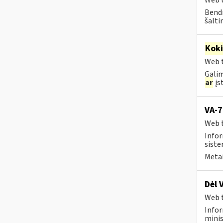
Web t
Bendr
šalti
Kok
Web t
Galim
ar
įst
VA-7
Web t
Infor
siste
Metai
Dėl 
Web t
Infor
minis