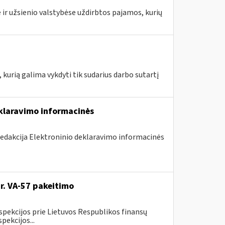
 ir užsienio valstybėse uždirbtos pajamos, kurių
 kurią galima vykdyti tik sudarius darbo sutartį
eklaravimo informacinės
redakcija Elektroninio deklaravimo informacinės
Nr. VA-57 pakeitimo
spekcijos prie Lietuvos Respublikos finansų
pekcijos...