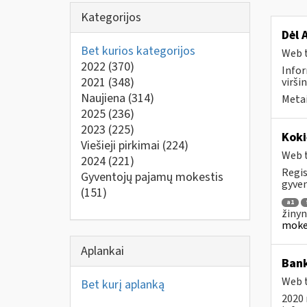
Kategorijos
Dėl 
Bet kurios kategorijos
Web t
2022
(370)
Infor
2021
(348)
virši
Naujiena
(314)
Metai
2025
(236)
2023
(225)
Koki
Viešieji pirkimai
(224)
Web t
2024
(221)
Regis
Gyventojų pajamų mokestis
gyven
(151)
a1
žinyn
mokes
Aplankai
Bank
Web t
Bet kurį aplanką
2020 