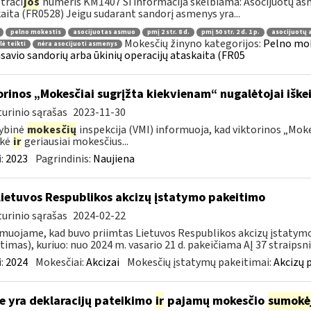
traci
jos
numeris KM1407 Ši informacija skelbiama: Asocijuotų asm
aita (FR0528) Jeigu sudarant sandorį asmenys yra...
pelno mokestis
asocijuotas asmuo
pmį 2 str. 8 d.
pmį 50 str. 2 d. 1 p.
asocijuotų 
Mokesčių žinyno kategorijos:
Pelno mok
lė teikti
nėra asocijuoti asmenys
savio sandorių arba ūkinių operacijų ataskaita (FR05
orinos „Mokesčiai sugrįžta kiekvienam“ nugalėtojai iškei
urinio sąrašas
2023-11-30
ybinė
mokesčių
inspekcija (VMI) informuoja, kad viktorinos „Moke
ekė
ir
geriausiai mokesčius...
:
2023
Pagrindinis:
Naujiena
Lietuvos Respublikos akcizų įstatymo pakeitimo
urinio sąrašas
2024-02-22
muojame, kad buvo priimtas Lietuvos Respublikos akcizų įstatymo (
timas), kuriuo: nuo 2024 m. vasario 21 d. pakeičiama AĮ 37 straipsnio
:
2024
Mokesčiai:
Akcizai
Mokesčių įstatymų pakeitimai:
Akcizų 
e yra deklaracijų pateikimo
ir
pajamų mokesčio
sumokė