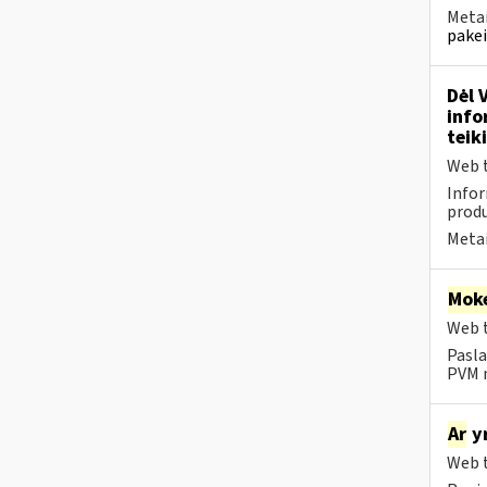
Metai
pakei
Dėl 
info
teik
Web t
Infor
produ
Metai
Moke
Web t
Pasla
PVM m
Ar
yr
Web t