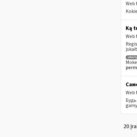
Web t
Kokie
Ką t
Web t
Regis
įskai
įskai
Mokes
perm
Само
Web t
Будь 
gamyb
20 Įra