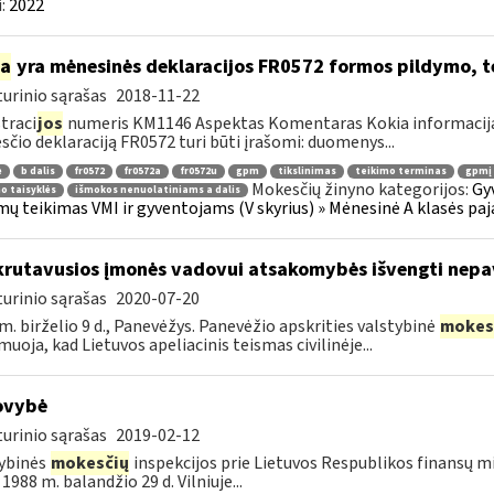
:
2022
ia
yra mėnesinės deklaracijos FR0572 formos pildymo, 
urinio sąrašas
2018-11-22
traci
jos
numeris KM1146 Aspektas Komentaras Kokia informacija 
čio deklaraciją FR0572 turi būti įrašomi: duomenys...
ė
b dalis
fr0572
fr0572a
fr0572u
gpm
tikslinimas
teikimo terminas
gpmį 
Mokesčių žinyno kategorijos:
Gy
o taisyklės
išmokos nenuolatiniams a dalis
ų teikimas VMI ir gyventojams (V skyrius) » Mėnesinė A klasės paj
rutavusios įmonės vadovui atsakomybės išvengti nep
urinio sąrašas
2020-07-20
m. birželio 9 d., Panevėžys. Panevėžio apskrities valstybinė
mokes
muoja, kad Lietuvos apeliacinis teismas civilinėje...
ovybė
urinio sąrašas
2019-02-12
ybinės
mokesčių
inspekcijos prie Lietuvos Respublikos finansų min
1988 m. balandžio 29 d. Vilniuje...