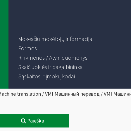
Mokesčių mokėtojų informacija
Formos
Rinkmenos / Atviri duomenys
Skaičiuoklės ir pagalbininkai
Sąskaitos ir įmokų kodai
Machine translation / VMI Машинный перевод / VMI Машин
Paieška