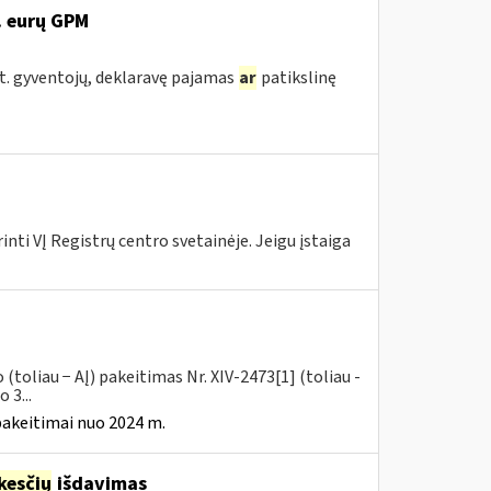
. eurų GPM
st. gyventojų, deklaravę pajamas
ar
patikslinę
nti VĮ Registrų centro svetainėje. Jeigu įstaiga
toliau − AĮ) pakeitimas Nr. XIV-2473[1] (toliau -
 3...
pakeitimai nuo 2024 m.
esčių
išdavimas