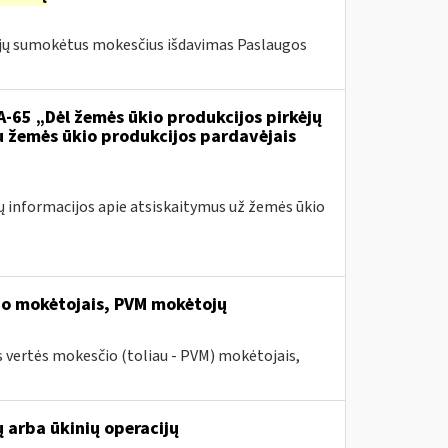
jų sumokėtus mokesčius išdavimas Paslaugos
VA-65 „Dėl žemės ūkio produkcijos pirkėjų
u žemės ūkio produkcijos pardavėjais
ų informacijos apie atsiskaitymus už žemės ūkio
io mokėtojais, PVM mokėtojų
 vertės mokesčio (toliau - PVM) mokėtojais,
 arba ūkinių operacijų