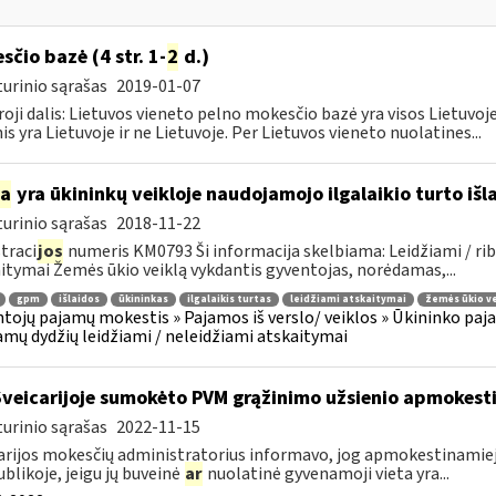
sčio bazė (4 str. 1-
2
d.)
urinio sąrašas
2019-01-07
oji dalis: Lietuvos vieneto pelno mokesčio bazė yra visos Lietuvoje
nis yra Lietuvoje ir ne Lietuvoje. Per Lietuvos vieneto nuolatines...
ia
yra ūkininkų veikloje naudojamojo ilgalaikio turto iš
urinio sąrašas
2018-11-22
traci
jos
numeris KM0793 Ši informacija skelbiama: Leidžiami / rib
itymai Žemės ūkio veiklą vykdantis gyventojas, norėdamas,...
gpm
išlaidos
ūkininkas
ilgalaikis turtas
leidžiami atskaitymai
žemės ūkio ve
tojų pajamų mokestis » Pajamos iš verslo/ veiklos » Ūkininko pajamos
amų dydžių leidžiami / neleidžiami atskaitymai
Šveicarijoje sumokėto PVM grąžinimo užsienio apmokes
urinio sąrašas
2022-11-15
arijos mokesčių administratorius informavo, jog apmokestinamieji 
blikoje, jeigu jų buveinė
ar
nuolatinė gyvenamoji vieta yra...