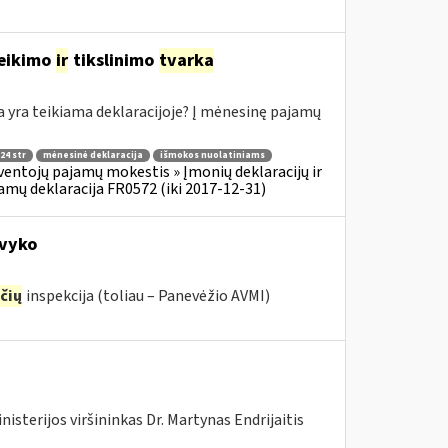
teikimo
ir
tikslinimo
tvarka
yra teikiama deklaracijoje? Į mėnesinę pajamų
24 str
mėnesinė deklaracija
išmokos nuolatiniams
ventojų pajamų mokestis » Įmonių deklaracijų ir
amų deklaracija FR0572 (iki 2017-12-31)
avyko
čių
inspekcija (toliau – Panevėžio AVMI)
isterijos viršininkas Dr. Martynas Endrijaitis