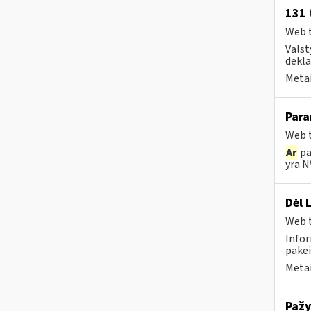
131 
Web t
Valst
deklar
Metai
Para
Web t
Ar
pa
yra N
Dėl 
Web t
Infor
pakei
Metai
Pažy