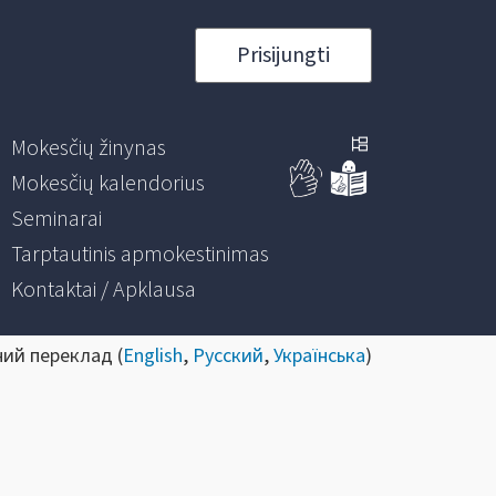
Prisijungti
Mokesčių žinynas
Mokesčių kalendorius
Seminarai
Tarptautinis apmokestinimas
Kontaktai / Apklausa
ний переклад (
English
,
Русский
,
Українська
)