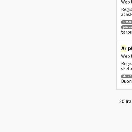
Web t
Regis
atask
fr0528
prievo
tarpu
Ar
pl
Web t
Regis
skelb
dac-7
Duome
20 Įra