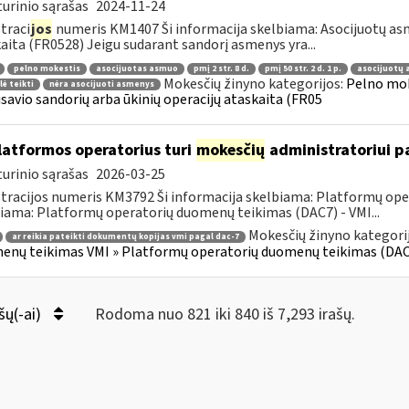
urinio sąrašas
2024-11-24
traci
jos
numeris KM1407 Ši informacija skelbiama: Asocijuotų asm
aita (FR0528) Jeigu sudarant sandorį asmenys yra...
pelno mokestis
asocijuotas asmuo
pmį 2 str. 8 d.
pmį 50 str. 2 d. 1 p.
asocijuotų 
Mokesčių žinyno kategorijos:
Pelno mok
lė teikti
nėra asocijuoti asmenys
savio sandorių arba ūkinių operacijų ataskaita (FR05
atformos operatorius turi
mokesčių
administratoriui pa
urinio sąrašas
2026-03-25
tracijos numeris KM3792 Ši informacija skelbiama: Platformų ope
iama: Platformų operatorių duomenų teikimas (DAC7) - VMI...
Mokesčių žinyno kategori
ar reikia pateikti dokumentų kopijas vmi pagal dac-7
nų teikimas VMI » Platformų operatorių duomenų teikimas (DAC
šų(-ai)
Rodoma nuo 821 iki 840 iš 7,293 irašų.