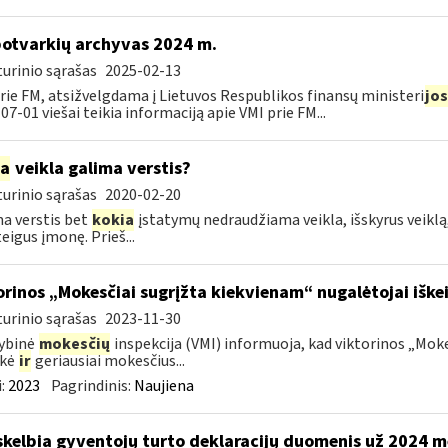
otvarkių archyvas 2024 m.
urinio sąrašas
2025-02-13
rie FM, atsižvelgdama į Lietuvos Respublikos finansų ministeri
jos
07-01 viešai teikia informaciją apie VMI prie FM...
ia
veikla galima verstis?
urinio sąrašas
2020-02-20
a verstis bet
kokia
įstatymų nedraudžiama veikla, išskyrus veiklą,
eigus įmonę. Prieš...
orinos „Mokesčiai sugrįžta kiekvienam“ nugalėtojai iškei
urinio sąrašas
2023-11-30
ybinė
mokesčių
inspekcija (VMI) informuoja, kad viktorinos „Moke
ekė
ir
geriausiai mokesčius...
:
2023
Pagrindinis:
Naujiena
skelbia gyventojų turto deklaracijų duomenis už 2024 