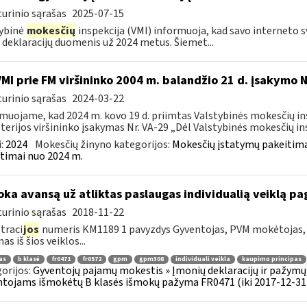
urinio sąrašas
2025-07-15
ybinė
mokesčių
inspekcija (VMI) informuoja, kad savo interneto 
 deklaracijų duomenis už 2024 metus. Šiemet...
VMI prie FM viršininko 2004 m. balandžio 21 d. įsakymo 
urinio sąrašas
2024-03-22
muojame, kad 2024 m. kovo 19 d. priimtas Valstybinės mokesčių in
terijos viršininko įsakymas Nr. VA-29 „Dėl Valstybinės mokesčių ins
:
2024
Mokesčių žinyno kategorijos:
Mokesčių įstatymų pakeitima
timai nuo 2024 m.
ka avansą už atliktas paslaugas individualią veiklą 
urinio sąrašas
2018-11-22
traci
jos
numeris KM1189 1 pavyzdys Gyventojas, PVM mokėtojas, v
s iš šios veiklos...
as
b klasė
fr0471
fr0572
gpm
gpm308
individuali veikla
kaupimo principas
orijos:
Gyventojų pajamų mokestis » Įmonių deklaracijų ir pažymų 
tojams išmokėtų B klasės išmokų pažyma FR0471 (iki 2017-12-31