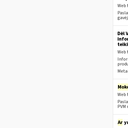
Web t
Pasla
gavėj
Dėl 
info
teik
Web t
Infor
produ
Metai
Moke
Web t
Pasla
PVM m
Ar
yr