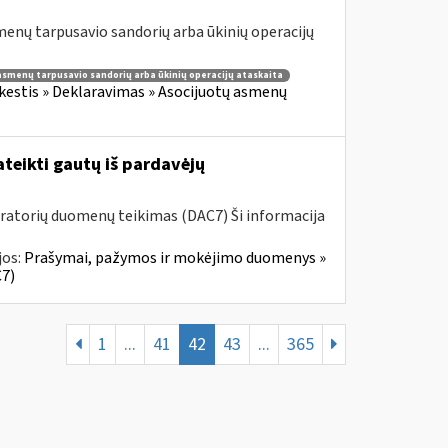
enų tarpusavio sandorių arba ūkinių operacijų
asmenų tarpusavio sandorių arba ūkinių operacijų ataskaita
estis » Deklaravimas » Asocijuotų asmenų
teikti gautų iš pardavėjų
ratorių duomenų teikimas (DAC7) Ši informacija
jos:
Prašymai, pažymos ir mokėjimo duomenys »
7)
1
...
41
42
43
...
365