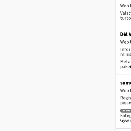
Web t
Valst
turto
Dėl 
Web t
Infor
minis
Metai
pakei
sumo
Web t
Regis
pajama
avans
kateg
Gyven