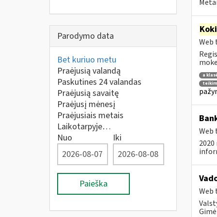
Metai
Kok
Parodymo data
Web t
Regis
Bet kuriuo metu
mokes
Praėjusią valandą
a klas
Paskutines 24 valandas
teikim
pažym
Praėjusią savaitę
Praėjusį mėnesį
Praėjusiais metais
Bank
Laikotarpyje…
Web t
Nuo
Iki
2020 
infor
Vad
Paieška
Web t
Valst
Gimė 