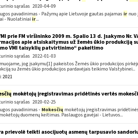
urinio sąrašas
2020-04-09
ugos pavadinimas - Pažymų apie Lietuvoje gautas pajamas
ir
nuo 
ai - Nuolatiniai
ir
...
VMI prie FM viršininko 2009 m. Spalio 13 d. Įsakymo Nr. 
rmacijos apie atsiskaitymus už žemės ūkio produkciją s
imo VMI taisyklių patvirtinimo“ pakeitimo
urinio sąrašas
2022-01-03
muojame, jog įsakymu[1] pakeistos Žemės ūkio produkcijos pirkėj
kciją su žemės ūkio produkcijos pardavėjais teikimo Valstybinei...
:
2021
sčių
mokėtojų įregistravimas pridėtinės vertės mokesč
urinio sąrašas
2020-02-25
ugos pavadinimas -
Mokesčių
mokėtojų įregistravimas pridėtinės
okėtojų duomenų keitimas. Paslaugos gavėjai - Lietuvos...
a prievolė teikti asocijuotų asmenų tarpusavio sandorių