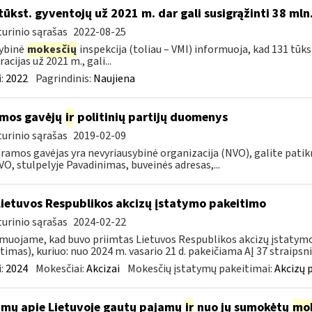
tūkst. gyventojų už 2021 m. dar gali susigrąžinti 38 mln
urinio sąrašas
2022-08-25
ybinė
mokesčių
inspekcija (toliau – VMI) informuoja, kad 131 tūk
acijas už 2021 m., gali...
:
2022
Pagrindinis:
Naujiena
mos gavėjų
ir
politinių partijų duomenys
urinio sąrašas
2019-02-09
ramos gavėjas yra nevyriausybinė organizacija (NVO), galite patikri
VO, stulpelyje Pavadinimas, buveinės adresas,...
Lietuvos Respublikos akcizų įstatymo pakeitimo
urinio sąrašas
2024-02-22
muojame, kad buvo priimtas Lietuvos Respublikos akcizų įstatymo (
timas), kuriuo: nuo 2024 m. vasario 21 d. pakeičiama AĮ 37 straipsnio
:
2024
Mokesčiai:
Akcizai
Mokesčių įstatymų pakeitimai:
Akcizų 
mų apie Lietuvoje gautų pajamų
ir
nuo jų sumokėtų
mok