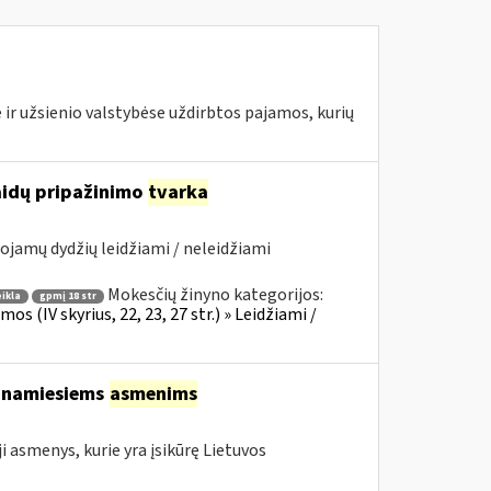
 ir užsienio valstybėse uždirbtos pajamos, kurių
laidų pripažinimo
tvarka
ojamų dydžių leidžiami / neleidžiami
Mokesčių žinyno kategorijos:
ikla
gpmį 18 str
 (IV skyrius, 22, 23, 27 str.) » Leidžiami /
tinamiesiems
asmenims
asmenys, kurie yra įsikūrę Lietuvos