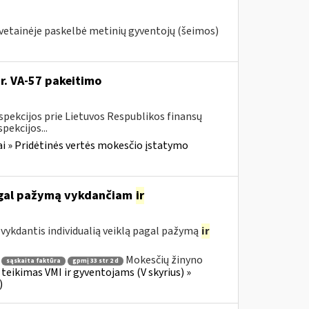
svetainėje paskelbė metinių gyventojų (šeimos)
Nr. VA-57 pakeitimo
spekcijos prie Lietuvos Respublikos finansų
pekcijos...
i » Pridėtinės vertės mokesčio įstatymo
pagal pažymą vykdančiam
ir
ykdantis individualią veiklą pagal pažymą
ir
Mokesčių žinyno
sąskaita faktūra
gpmį 33 str 2 d
teikimas VMI ir gyventojams (V skyrius) »
)