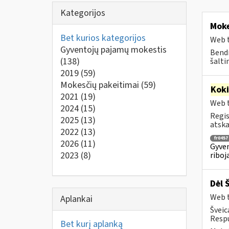
Kategorijos
Moke
Bet kurios kategorijos
Web t
Gyventojų pajamų mokestis
Bendr
(138)
šalti
2019
(59)
Mokesčių pakeitimai
(59)
Kok
2021
(19)
Web t
2024
(15)
Regis
2025
(13)
atska
2022
(13)
fr0457
2026
(11)
Gyven
2023
(8)
riboj
Dėl 
Web t
Aplankai
Šveic
Respu
Bet kurį aplanką