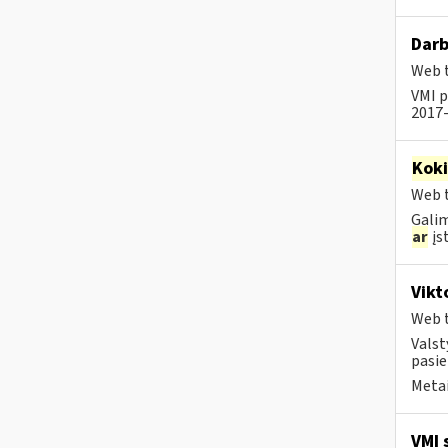
Darb
Web t
VMI p
2017-
Kok
Web t
Galim
ar
įst
Vikt
Web t
Valst
pasi
Metai
VMI 