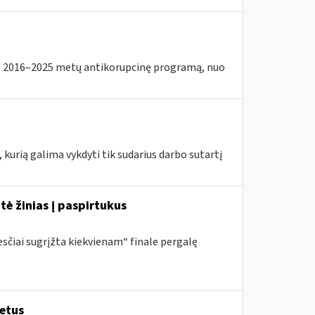
2016–2025 metų antikorupcinę programą, nuo
 kurią galima vykdyti tik sudarius darbo sutartį
tė žinias į paspirtukus
sčiai sugrįžta kiekvienam“ finale pergalę
metus