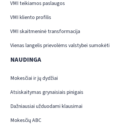
VMI teikiamos paslaugos
VMI kliento profilis
VMI skaitmeninė transformacija
Vienas langelis prievolėms valstybei sumokėti
NAUDINGA
Mokesčiai ir jų dydžiai
Atsiskaitymas grynaisiais pinigais
Dažniausiai užduodami klausimai
Mokesčių ABC