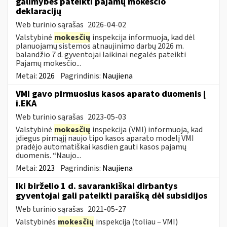
galimybės pateikti pajamų mokesčio
deklaracijų
Web turinio sąrašas
2026-04-02
Valstybinė
mokesčių
inspekcija informuoja, kad dėl
planuojamų sistemos atnaujinimo darbų 2026 m.
balandžio 7 d. gyventojai laikinai negalės pateikti
Pajamų mokesčio...
Metai:
2026
Pagrindinis:
Naujiena
VMI gavo pirmuosius kasos aparato duomenis į
i.EKA
Web turinio sąrašas
2023-05-03
Valstybinė
mokesčių
inspekcija (VMI) informuoja, kad
įdiegus pirmąjį naujo tipo kasos aparato modelį VMI
pradėjo automatiškai kasdien gauti kasos pajamų
duomenis. “Naujo...
Metai:
2023
Pagrindinis:
Naujiena
Iki birželio 1 d. savarankiškai dirbantys
gyventojai gali pateikti paraišką dėl subsidijos
Web turinio sąrašas
2021-05-27
Valstybinės
mokesčių
inspekcija (toliau – VMI)