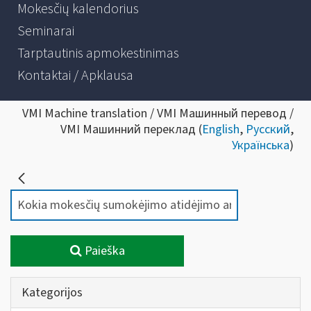
Mokesčių kalendorius
Seminarai
Tarptautinis apmokestinimas
Kontaktai / Apklausa
VMI Machine translation / VMI Машинный перевод /
VMI Машинний переклад (
English
,
Русский
,
Українська
)
Paieška
Kategorijos