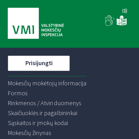
Prisijungti
Mokesčių mokėtojų informacija
Formos
Rinkmenos / Atviri duomenys
Skaičiuoklės ir pagalbininkai
Sąskaitos ir įmokų kodai
Mokesčių žinynas