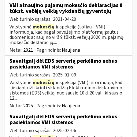
VMI atnaujino pajamų mokesčio deklaracijas 9
tūkst. vežėjų veiklą vykdančių gyventojų
Web turinio sąrašas
2021-04-20
Valstybinė
mokesčių
inspekcija (toliau – VMI)
informuoja, kad pagal pavežėjimo platformų gautus
duomenis atnaujino virš 9 tūkst. vežėjų 2020 m. pajamų
mokesčio deklaracijų....
Metai:
2021
Pagrindinis:
Naujiena
Savaitgalį dėl EDS serverių perkėlimo nebus
pasiekiamos VMI sistemos
Web turinio sąrašas
2025-01-09
Valstybinė
mokesčių
inspekcija (VMI) informuoja, kad
siekiant užtikrinti sklandžią Elektroninio deklaravimo
sistemos (EDS) veiklą, nuo sausio 10 d. 20 val. iki sausio
12...
Metai:
2025
Pagrindinis:
Naujiena
Savaitgalį dėl EDS serverių perkėlimo nebus
pasiekiamos VMI sistemos
Web turinio sąrašas
2025-02-06