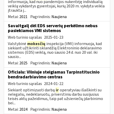
informuoja, kad nuo pandemijos nukentėję individualią
veiklą vykdantys gyventojai, kurių 2020 m. vykdyta veikla
įtraukta į...
Metai:
2021
Pagrindinis:
Naujiena
Savaitgalį dėl EDS serverių perkėlimo nebus
pasiekiamos VMI sistemos
Web turinio sąrašas
2025-01-23
Valstybinė
mokesčių
inspekcija (VMI) informuoja, kad
siekiant užtikrinti sklandžią Elektroninio deklaravimo
sistemos (EDS) veiklą, nuo sausio 24 d. nuo 20 val. iki
sausio...
Metai:
2025
Pagrindinis:
Naujiena
Oficialu: Vilniuje steigiamas Tarpinstitucinio
bendradarbiavimo centras
Web turinio sąrašas
2024-01-22
Siekiant optimizuoti darbą
ir
operatyviau išaiškinti su
nelegaliu, nedeklaruotu, priverstiniu darbu susijusius
teisės aktų pažeidimus, taip pat užsieniečių įdarbinimo
bei...
Metai:
2024
Pagrindinis:
Naujiena