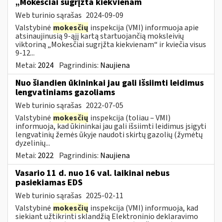
„Mokesčiai sugrįžta kiekvienam
Web turinio sąrašas
2024-09-09
Valstybinė
mokesčių
inspekcija (VMI) informuoja apie
atsinaujinusią 9-ąjį kartą startuojančią moksleivių
viktoriną „Mokesčiai sugrįžta kiekvienam“ ir kviečia visus
9-12...
Metai:
2024
Pagrindinis:
Naujiena
Nuo šiandien ūkininkai jau gali išsiimti leidimus
lengvatiniams gazoliams
Web turinio sąrašas
2022-07-05
Valstybinė
mokesčių
inspekcija (toliau – VMI)
informuoja, kad ūkininkai jau gali išsiimti leidimus įsigyti
lengvatinių žemės ūkyje naudoti skirtų gazolių (žymėtų
dyzelinių...
Metai:
2022
Pagrindinis:
Naujiena
Vasario 11 d. nuo 16 val. laikinai nebus
pasiekiamas EDS
Web turinio sąrašas
2025-02-11
Valstybinė
mokesčių
inspekcija (VMI) informuoja, kad
siekiant užtikrinti sklandžią Elektroninio deklaravimo