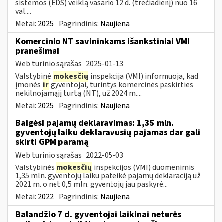
sistemos (EDS) veiklą vasario 12 d. (trečiadienį) nuo 16
val....
Metai:
2025
Pagrindinis:
Naujiena
Komercinio NT savininkams išankstiniai VMI
pranešimai
Web turinio sąrašas
2025-01-13
Valstybinė
mokesčių
inspekcija (VMI) informuoja, kad
įmonės
ir
gyventojai, turintys komercinės paskirties
nekilnojamąjį turtą (NT), už 2024 m....
Metai:
2025
Pagrindinis:
Naujiena
Baigėsi pajamų deklaravimas: 1,35 mln.
gyventojų laiku deklaravusių pajamas dar gali
skirti GPM paramą
Web turinio sąrašas
2022-05-03
Valstybinės
mokesčių
inspekcijos (VMI) duomenimis
1,35 mln. gyventojų laiku pateikė pajamų deklaraciją už
2021 m. o net 0,5 mln. gyventojų jau paskyrė...
Metai:
2022
Pagrindinis:
Naujiena
Balandžio 7 d. gyventojai laikinai neturės