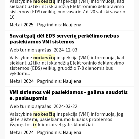
Valstybinė
mokesčių
inspekcija (VMI) informuoja, kad
siekiant užtikrinti sklandžią Elektroninio deklaravimo
sistemos (EDS) veiklą, nuo vasario 7 d. 20 val. iki vasario
10...
Metai:
2025
Pagrindinis:
Naujiena
Savaitgalį dėl EDS serverių perkėlimo nebus
pasiekiamos VMI sistemos
Web turinio sąrašas
2024-12-03
Valstybinė
mokesčių
inspekcija (VMI) informuoja, kad
siekiant užtikrinti sklandžią Elektroninio deklaravimo
sistemos (EDS) veiklą, gruodžio 7-8 dienomis bus
vykdomi...
Metai:
2024
Pagrindinis:
Naujiena
VMI sistemos vėl pasiekiamos - galima naudotis
e. paslaugomis
Web turinio sąrašas
2024-03-22
Valstybinė
mokesčių
inspekcija (VMI) informuoja, jog
dėl e. sistemų pasiekiamumo kilusios problemos
išspręstos
ir
klientai vėl gali sklandžiai...
Metai:
2024
Pagrindinis:
Naujiena