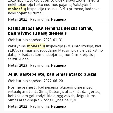
2020 m. 54,2 tūkst. gyventojų deklaravo 163 mln. eurų
nekilnojamojo turto nuomos pajamų. Valstybinė
mokesčių
inspekcija (toliau – VMI) primena, kad savo
nekilnojamąjį turtą...
Metai:
2021
Pagrindinis:
Naujiena
Patikslintas i.EKA terminas dėl susitarimų
pasirašymo su kasų diegėjais
Web turinio sąrašas
2023-01-31
Valstybinė
mokesčių
inspekcija (VMI) informuoja, kad
i.EKA dažniausiai užduodamų klausimų dalyje patikslino
datą, iki kada rekomenduojama įmonėms kreiptis į
sertifikuotą...
Metai:
2023
Pagrindinis:
Naujiena
Jeigu pastebėjote, kad Simas atsako blogai
Web turinio sąrašas
2022-06-20
Norime pranešti, kad neseniai atnaujinome mūsų
virtualų asistentą Simą. Dabar jis atsakinės dar geriau,
bet kai kam gali rodyti klaidingą vaizdą. Jeigu Jums
Simas atsakinėja tik žodžiu „nežinau“, o...
Metai:
2022
Pagrindinis:
Naujiena