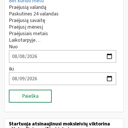
Bet kuriuo metu
Praėjusią valandą
Paskutines 24 valandas
Praėjusią savaitę
Praėjusį mėnesį
Praėjusiais metais
Laikotarpyje…
Nuo
Iki
Paieška
Startuoja atsinaujinusi moksleivių viktorina