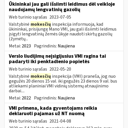
Ūkininkai jau gali išsiimti leidimus dėl veikloje
naudojamų lengvatinių gazolių
Web turinio sąrašas
2023-07-05
Valstybinė
mokesčių
inspekcija informuoja, kad
ūkininkai, prisijungę Mano VMI, jau gali išsiimti leidimus
įsigyti lengvatinių žemės ūkyje naudoti skirtų gazolių
(žymėtų...
Metai:
2023
Pagrindinis:
Naujiena
Verslo liudijimų neįsigijusius VMI ragina tai
padaryti iki penktadienio popietės
Web turinio sąrašas
2022-05-20
Valstybinė
mokesčių
inspekcija (VMI) praneša, jog nuo
gegužės 20 dienos 15 val. iki gegužės 23 dienos 9 val. bus
atliekami planiniai VMI vidinių sistemų atnaujinimo
darbai....
Metai:
2022
Pagrindinis:
Naujiena
VMI primena, kada gyventojams reikia
deklaruoti pajamas už NT nuomą
Web turinio sąrašas
2021-04-08