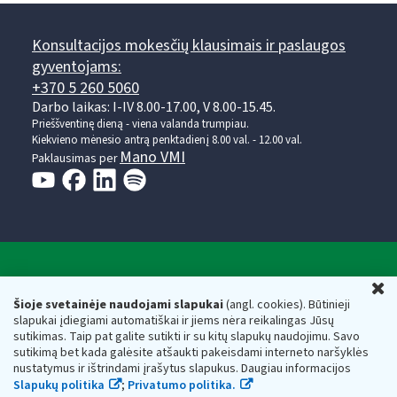
Konsultacijos mokesčių klausimais ir paslaugos
gyventojams:
+370 5 260 5060
Darbo laikas: I-IV 8.00-17.00, V 8.00-15.45.
Prieššventinę dieną - viena valanda trumpiau.
Kiekvieno mėnesio antrą penktadienį 8.00 val. - 12.00 val.
Mano VMI
Paklausimas per
Valstybinė mokesčių inspekcija prie Lietuvos
U
Respublikos finansų ministerijos
Šioje svetainėje naudojami slapukai
(angl. cookies). Būtinieji
slapukai įdiegiami automatiškai ir jiems nėra reikalingas Jūsų
Biudžetinė įstaiga. Juridinio asmens kodas — 188659752,
sutikimas. Taip pat galite sutikti ir su kitų slapukų naudojimu. Savo
adresas: Vasario 16-osios g. 14, 01107 Vilnius, Lietuva, el.paštas:
sutikimą bet kada galėsite atšaukti pakeisdami interneto naršyklės
vmi@vmi.lt
, E. pristatymo dėžutės adresas 188659752
nustatymus ir ištrindami įrašytus slapukus. Daugiau informacijos
Duomenys apie Valstybinę mokesčių inspekciją prie Lietuvos
Slapukų politika
;
Privatumo politika.
Respublikos finansų ministerijos kaupiami ir saugomi Juridinių