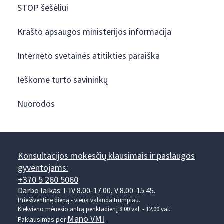
STOP šešėliui
Krašto apsaugos ministerijos informacija
Interneto svetainės atitikties paraiška
Ieškome turto savininkų
Nuorodos
Konsultacijos mokesčių klausimais ir paslaugos
gyventojams:
+370 5 260 5060
Darbo laikas: I-IV 8.00-17.00, V 8.00-15.45.
Prieššventinę dieną - viena valanda trumpiau.
Kiekvieno mėnesio antrą penktadienį 8.00 val. - 12.00 val.
Mano VMI
Paklausimas per