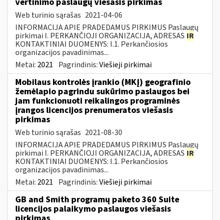
vertinimo paslaugų viešasis pirkimas
Web turinio sąrašas
2021-04-06
INFORMACIJA APIE PRADEDAMUS PIRKIMUS Paslaugų
pirkimai I. PERKANČIOJI ORGANIZACIJA, ADRESAS
IR
KONTAKTINIAI DUOMENYS: I.1. Perkančiosios
organizacijos pavadinimas...
Metai:
2021
Pagrindinis:
Viešieji pirkimai
Mobilaus kontrolės įrankio (MKĮ) geografinio
žemėlapio pagrindu sukūrimo paslaugos bei
jam funkcionuoti reikalingos programinės
įrangos licencijos prenumeratos viešasis
pirkimas
Web turinio sąrašas
2021-08-30
INFORMACIJA APIE PRADEDAMUS PIRKIMUS Paslaugų
pirkimai I. PERKANČIOJI ORGANIZACIJA, ADRESAS
IR
KONTAKTINIAI DUOMENYS: I.1. Perkančiosios
organizacijos pavadinimas...
Metai:
2021
Pagrindinis:
Viešieji pirkimai
GB and Smith programų paketo 360 Suite
licencijos palaikymo paslaugos viešasis
pirkimas