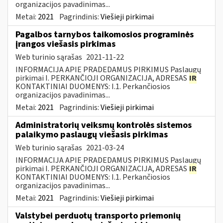
organizacijos pavadinimas...
Metai:
2021
Pagrindinis:
Viešieji pirkimai
Pagalbos tarnybos taikomosios programinės
įrangos viešasis pirkimas
Web turinio sąrašas
2021-11-22
INFORMACIJA APIE PRADEDAMUS PIRKIMUS Paslaugų
pirkimai I. PERKANČIOJI ORGANIZACIJA, ADRESAS
IR
KONTAKTINIAI DUOMENYS: I.1. Perkančiosios
organizacijos pavadinimas...
Metai:
2021
Pagrindinis:
Viešieji pirkimai
Administratorių veiksmų kontrolės sistemos
palaikymo paslaugų viešasis pirkimas
Web turinio sąrašas
2021-03-24
INFORMACIJA APIE PRADEDAMUS PIRKIMUS Paslaugų
pirkimai I. PERKANČIOJI ORGANIZACIJA, ADRESAS
IR
KONTAKTINIAI DUOMENYS: I.1. Perkančiosios
organizacijos pavadinimas...
Metai:
2021
Pagrindinis:
Viešieji pirkimai
Valstybei perduotų transporto priemonių