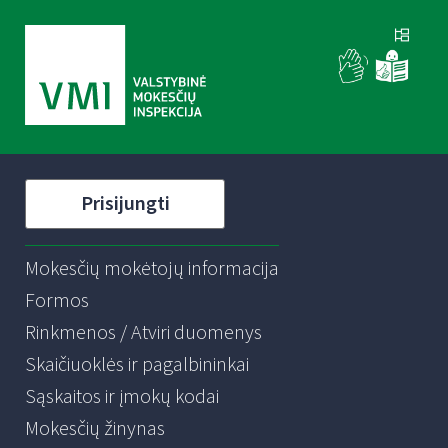
Prisijungti
Mokesčių mokėtojų informacija
Formos
Rinkmenos / Atviri duomenys
Skaičiuoklės ir pagalbininkai
Sąskaitos ir įmokų kodai
Mokesčių žinynas