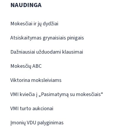
NAUDINGA
Mokesčiai ir jų dydžiai
Atsiskaitymas grynaisiais pinigais
Dažniausiai užduodami klausimai
Mokesčių ABC
Viktorina moksleiviams
VMI kviečia į „Pasimatymą su mokesčiais“
VMI turto aukcionai
Įmonių VDU palyginimas