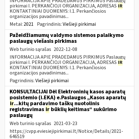
INFORMACIJA APIE PRADEDAMUS PIRKIMUS Paslaugų
pirkimai I. PERKANČIOJI ORGANIZACIJA, ADRESAS
IR
KONTAKTINIAI DUOMENYS: I.1. Perkančiosios
organizacijos pavadinimas...
Metai:
2021
Pagrindinis:
Viešieji pirkimai
Pažeidžiamumų valdymo sistemos palaikymo
paslaugų viešasis pirkimas
Web turinio sąrašas
2022-12-08
INFORMACIJA APIE PRADEDAMUS PIRKIMUS Paslaugų
pirkimai I. PERKANČIOJI ORGANIZACIJA, ADRESAS
IR
KONTAKTINIAI DUOMENYS: I.1. Perkančiosios
organizacijos pavadinimas...
Pagrindinis:
Viešieji pirkimai
KONSULTACIJAI Dėl Elektroninių kasos aparatų
posistemio (i.EKA) e.Paslaugos „Kasos aparatų
ir
...kitų pardavimo taškų nuotolinis
registravimas
ir
būklių keitimas“ sukūrimo
paslaugų
Web turinio sąrašas
2021-03-23
https://cvpp.eviesiejipirkimai.lt/Notice/Details/2021-
646519