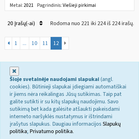
Metai:
2021
Pagrindinis:
Viešieji pirkimai
20 Įrašų(-ai)
Rodoma nuo 221 iki 224 iš 224 irašų.
1
...
10
11
12
Uždaryti
Šioje svetainėje naudojami slapukai
(angl.
cookies). Būtinieji slapukai įdiegiami automatiškai
ir jiems nėra reikalingas Jūsų sutikimas. Taip pat
galite sutikti ir su kitų slapukų naudojimu. Savo
sutikimą bet kada galėsite atšaukti pakeisdami
interneto naršyklės nustatymus ir ištrindami
įrašytus slapukus. Daugiau informacijos
Slapukų
politika
;
Privatumo politika.