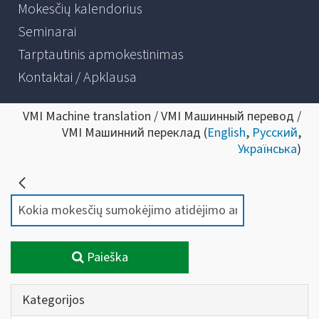
Mokesčių kalendorius
Seminarai
Tarptautinis apmokestinimas
Kontaktai / Apklausa
VMI Machine translation / VMI Машинный перевод /
VMI Машинний переклад (
English
,
Русский
,
Українська
)
Paieška
Kategorijos