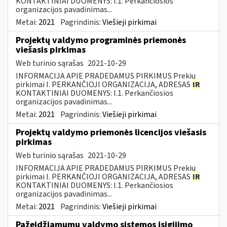
KONTAKTINIAI DUOMENYS: I.1. Perkančiosios
organizacijos pavadinimas...
Metai:
2021
Pagrindinis:
Viešieji pirkimai
Projektų valdymo programinės priemonės
viešasis pirkimas
Web turinio sąrašas
2021-10-29
INFORMACIJA APIE PRADEDAMUS PIRKIMUS Prekių
pirkimai I. PERKANČIOJI ORGANIZACIJA, ADRESAS
IR
KONTAKTINIAI DUOMENYS: I.1. Perkančiosios
organizacijos pavadinimas...
Metai:
2021
Pagrindinis:
Viešieji pirkimai
Projektų valdymo priemonės licencijos viešasis
pirkimas
Web turinio sąrašas
2021-10-29
INFORMACIJA APIE PRADEDAMUS PIRKIMUS Prekių
pirkimai I. PERKANČIOJI ORGANIZACIJA, ADRESAS
IR
KONTAKTINIAI DUOMENYS: I.1. Perkančiosios
organizacijos pavadinimas...
Metai:
2021
Pagrindinis:
Viešieji pirkimai
Pažeidžiamumų valdymo sistemos įsigijimo