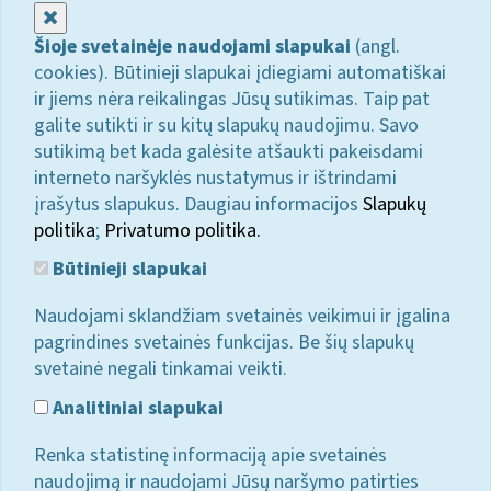
Uždaryti
Šioje svetainėje naudojami slapukai
(angl.
cookies). Būtinieji slapukai įdiegiami automatiškai
ir jiems nėra reikalingas Jūsų sutikimas. Taip pat
galite sutikti ir su kitų slapukų naudojimu. Savo
sutikimą bet kada galėsite atšaukti pakeisdami
interneto naršyklės nustatymus ir ištrindami
įrašytus slapukus. Daugiau informacijos
Slapukų
politika
;
Privatumo politika.
Būtinieji slapukai
Naudojami sklandžiam svetainės veikimui ir įgalina
pagrindines svetainės funkcijas. Be šių slapukų
svetainė negali tinkamai veikti.
Analitiniai slapukai
Renka statistinę informaciją apie svetainės
naudojimą ir naudojami Jūsų naršymo patirties