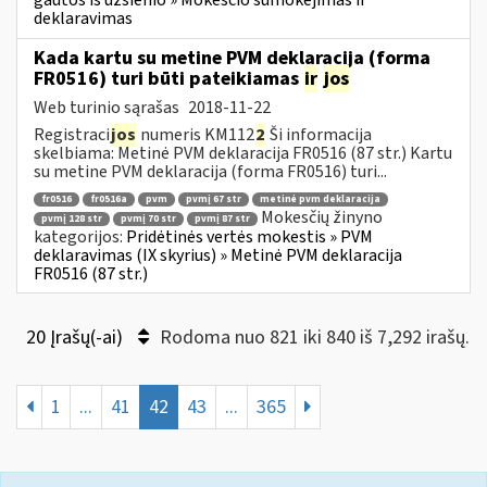
gautos iš užsienio » Mokesčio sumokėjimas ir
deklaravimas
Kada kartu su metine PVM deklaracija (forma
FR0516) turi būti pateikiamas
ir
jos
Web turinio sąrašas
2018-11-22
Registraci
jos
numeris KM112
2
Ši informacija
skelbiama: Metinė PVM deklaracija FR0516 (87 str.) Kartu
su metine PVM deklaracija (forma FR0516) turi...
fr0516
fr0516a
pvm
pvmį 67 str
metinė pvm deklaracija
Mokesčių žinyno
pvmį 128 str
pvmį 70 str
pvmį 87 str
kategorijos:
Pridėtinės vertės mokestis » PVM
deklaravimas (IX skyrius) » Metinė PVM deklaracija
FR0516 (87 str.)
20 Įrašų(-ai)
Rodoma nuo 821 iki 840 iš 7,292 irašų.
1
...
41
42
43
...
365