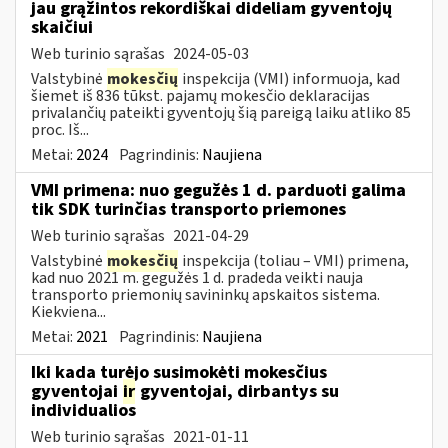
jau grąžintos rekordiškai dideliam gyventojų
skaičiui
Web turinio sąrašas
2024-05-03
Valstybinė
mokesčių
inspekcija (VMI) informuoja, kad
šiemet iš 836 tūkst. pajamų mokesčio deklaracijas
privalančių pateikti gyventojų šią pareigą laiku atliko 85
proc. Iš...
Metai:
2024
Pagrindinis:
Naujiena
VMI primena: nuo gegužės 1 d. parduoti galima
tik SDK turinčias transporto priemones
Web turinio sąrašas
2021-04-29
Valstybinė
mokesčių
inspekcija (toliau – VMI) primena,
kad nuo 2021 m. gegužės 1 d. pradeda veikti nauja
transporto priemonių savininkų apskaitos sistema.
Kiekviena...
Metai:
2021
Pagrindinis:
Naujiena
Iki kada turėjo susimokėti mokesčius
gyventojai
ir
gyventojai, dirbantys su
individualios
Web turinio sąrašas
2021-01-11