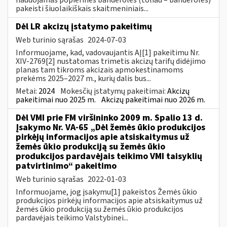
pakeisti šiuolaikiškais skaitmeniniais...
Dėl LR akcizų įstatymo pakeitimų
Web turinio sąrašas
2024-07-03
Informuojame, kad, vadovaujantis AĮ[1] pakeitimu Nr.
XIV-2769[2] nustatomas trimetis akcizų tarifų didėjimo
planas tam tikroms akcizais apmokestinamoms
prekėms 2025–2027 m., kurių dalis bus...
Metai:
2024
Mokesčių įstatymų pakeitimai:
Akcizų
pakeitimai nuo 2025 m.
Akcizų pakeitimai nuo 2026 m.
Dėl VMI prie FM viršininko 2009 m. Spalio 13 d.
Įsakymo Nr. VA-65 „Dėl žemės ūkio produkcijos
pirkėjų informacijos apie atsiskaitymus už
žemės ūkio produkciją su žemės ūkio
produkcijos pardavėjais teikimo VMI taisyklių
patvirtinimo“ pakeitimo
Web turinio sąrašas
2022-01-03
Informuojame, jog įsakymu[1] pakeistos Žemės ūkio
produkcijos pirkėjų informacijos apie atsiskaitymus už
žemės ūkio produkciją su žemės ūkio produkcijos
pardavėjais teikimo Valstybinei...