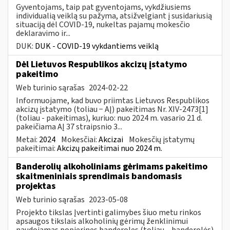
Gyventojams, taip pat gyventojams, vykdžiusiems
individualią veiklą su pažyma, atsižvelgiant į susidariusią
situaciją dėl COVID-19, nukeltas pajamų mokesčio
deklaravimo ir...
DUK:
DUK - COVID-19 vykdantiems veiklą
Dėl Lietuvos Respublikos akcizų įstatymo
pakeitimo
Web turinio sąrašas
2024-02-22
Informuojame, kad buvo priimtas Lietuvos Respublikos
akcizų įstatymo (toliau − AĮ) pakeitimas Nr. XIV-2473[1]
(toliau - pakeitimas), kuriuo: nuo 2024 m. vasario 21 d.
pakeičiama AĮ 37 straipsnio 3...
Metai:
2024
Mokesčiai:
Akcizai
Mokesčių įstatymų
pakeitimai:
Akcizų pakeitimai nuo 2024 m.
Banderolių alkoholiniams gėrimams pakeitimo
skaitmeniniais sprendimais bandomasis
projektas
Web turinio sąrašas
2023-05-08
Projekto tikslas Įvertinti galimybes šiuo metu rinkos
apsaugos tikslais alkoholinių gėrimų ženklinimui
naudojamas popierines banderoles (toliau – banderolės)