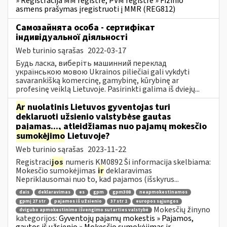
» Registracija MM registre, PVM registre » Fizinio
asmens prašymas įregistruoti į MMR (REG812)
Самозайнята особа - сертифікат
індивідуальної діяльності
Web turinio sąrašas
2022-03-17
Будь ласка, виберіть машинний переклад
українською мовою Ukrainos piliečiai gali vykdyti
savarankišką komercinę, gamybinę, kūrybinę ar
profesinę veiklą Lietuvoje. Pasirinkti galima iš dviejų...
Ar
nuolatinis Lietuvos gyventojas turi
deklaruoti užsienio valstybėse gautas
pajamas..., atleidžiamas nuo pajamų mokesčio
sumokėjimo
Lietuvoje?
Web turinio sąrašas
2023-11-22
Registraci
jos
numeris KM0892 Ši informacija skelbiama:
Mokesčio sumokėjimas
ir
deklaravimas
Nepriklausomai nuo to, kad pajamos (išskyrus...
dais
deklaravimas
es
gpm
gpm308
neapmokestinamos
gpmį 27 str
pajamos iš užsienio
37 str 1
europos sąjungos
Mokesčių žinyno
dvigubo apmokestinimo išvengimo sutarties valstybė
kategorijos:
Gyventojų pajamų mokestis » Pajamos,