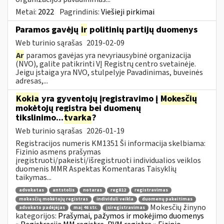
Metai:
2022
Pagrindinis:
Viešieji pirkimai
Paramos gavėjų
ir
politinių partijų duomenys
Web turinio sąrašas
2019-02-09
Ar
paramos gavėjas yra nevyriausybinė organizacija
(NVO), galite patikrinti VĮ Registrų centro svetainėje.
Jeigu įstaiga yra NVO, stulpelyje Pavadinimas, buveinės
adresas,...
Kokia
yra gyventojų įregistravimo į
Mokesčių
mokėtojų registrą bei duomenų
tikslinimo...
tvarka
?
Web turinio sąrašas
2026-01-19
Registracijos numeris KM1351 Ši informacija skelbiama:
Fizinio asmens prašymas
įregistruoti/pakeisti/išregistruoti individualios veiklos
duomenis MMR Aspektas Komentaras Taisyklių
taikymas...
advokatas
antstolis
notaras
reg812
registravimas
mokesčių mokėtojų registras
individuli veikla
duomenų pakeitimas
Mokesčių žinyno
advokato padėjėjas
maį 46 str.
įsiregistravimas
kategorijos:
Prašymai, pažymos ir mokėjimo duomenys