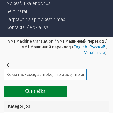
Mokesčių kalendorius
Seminarai
Tarptautinis apmokestinimas
Kontaktai / Apklausa
VMI Machine translation / VMI Машинный перевод /
VMI Машинний переклад (
English
,
Русский
,
Українська
)
Paieška
Kategorijos