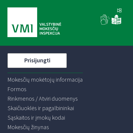
Prisijungti
Mokesčių mokėtojų informacija
Formos
Rinkmenos / Atviri duomenys
Skaičiuoklės ir pagalbininkai
Sąskaitos ir įmokų kodai
Mokesčių žinynas