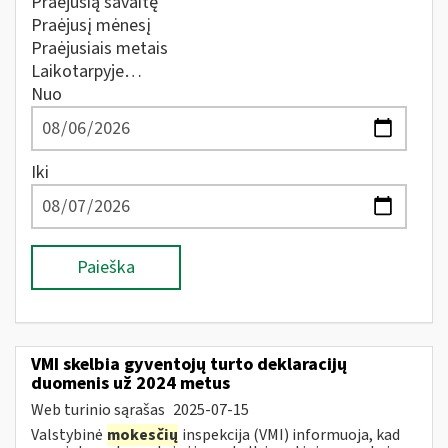
Praėjusią savaitę
Praėjusį mėnesį
Praėjusiais metais
Laikotarpyje…
Nuo
Iki
Paieška
VMI skelbia gyventojų turto deklaracijų
duomenis už 2024 metus
Web turinio sąrašas
2025-07-15
Valstybinė
mokesčių
inspekcija (VMI) informuoja, kad