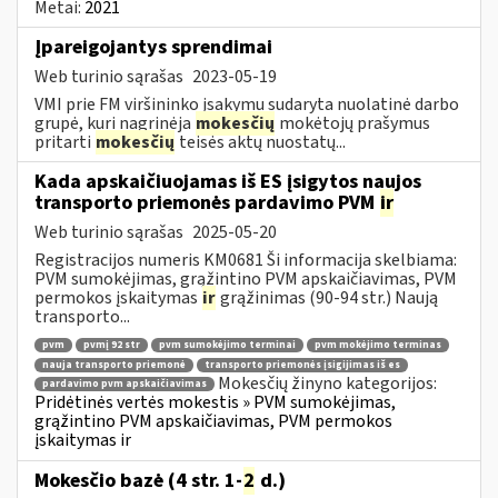
Metai:
2021
Įpareigojantys sprendimai
Web turinio sąrašas
2023-05-19
VMI prie FM viršininko įsakymu sudaryta nuolatinė darbo
grupė, kuri nagrinėja
mokesčių
mokėtojų prašymus
pritarti
mokesčių
teisės aktų nuostatų...
Kada apskaičiuojamas iš ES įsigytos naujos
transporto priemonės pardavimo PVM
ir
Web turinio sąrašas
2025-05-20
Registracijos numeris KM0681 Ši informacija skelbiama:
PVM sumokėjimas, grąžintino PVM apskaičiavimas, PVM
permokos įskaitymas
ir
grąžinimas (90-94 str.) Naują
transporto...
pvm
pvmį 92 str
pvm sumokėjimo terminai
pvm mokėjimo terminas
nauja transporto priemonė
transporto priemonės įsigijimas iš es
Mokesčių žinyno kategorijos:
pardavimo pvm apskaičiavimas
Pridėtinės vertės mokestis » PVM sumokėjimas,
grąžintino PVM apskaičiavimas, PVM permokos
įskaitymas ir
Mokesčio bazė (4 str. 1-
2
d.)