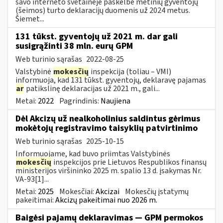
savo interneto svetainėje paskelbė metinių gyventojų
(šeimos) turto deklaracijų duomenis už 2024 metus.
Šiemet...
131 tūkst. gyventojų už 2021 m. dar gali
susigrąžinti 38 mln. eurų GPM
Web turinio sąrašas
2022-08-25
Valstybinė
mokesčių
inspekcija (toliau – VMI)
informuoja, kad 131 tūkst. gyventojų, deklaravę pajamas
ar
patikslinę deklaracijas už 2021 m., gali...
Metai:
2022
Pagrindinis:
Naujiena
Dėl Akcizų už nealkoholinius saldintus gėrimus
mokėtojų registravimo taisyklių patvirtinimo
Web turinio sąrašas
2025-10-15
Informuojame, kad buvo priimtas Valstybinės
mokesčių
inspekcijos prie Lietuvos Respublikos finansų
ministerijos viršininko 2025 m. spalio 13 d. įsakymas Nr.
VA-93[1]...
Metai:
2025
Mokesčiai:
Akcizai
Mokesčių įstatymų
pakeitimai:
Akcizų pakeitimai nuo 2026 m.
Baigėsi pajamų deklaravimas — GPM permokos