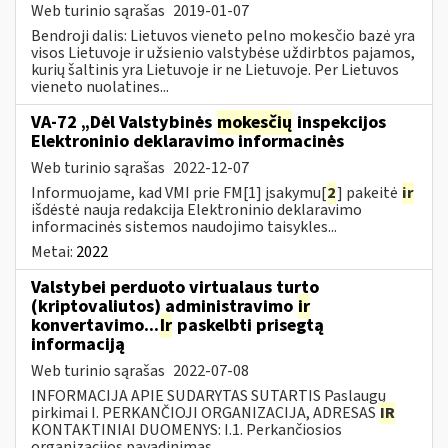
Web turinio sąrašas
2019-01-07
Bendroji dalis: Lietuvos vieneto pelno mokesčio bazė yra
visos Lietuvoje ir užsienio valstybėse uždirbtos pajamos,
kurių šaltinis yra Lietuvoje ir ne Lietuvoje. Per Lietuvos
vieneto nuolatines...
VA-72 „Dėl Valstybinės
mokesčių
inspekcijos
Elektroninio deklaravimo informacinės
Web turinio sąrašas
2022-12-07
Informuojame, kad VMI prie FM[1] įsakymu[
2
] pakeitė
ir
išdėstė nauja redakcija Elektroninio deklaravimo
informacinės sistemos naudojimo taisykles...
Metai:
2022
Valstybei perduoto virtualaus turto
(kriptovaliutos) administravimo
ir
konvertavimo...
Ir
paskelbti prisegtą
informaciją
Web turinio sąrašas
2022-07-08
INFORMACIJA APIE SUDARYTAS SUTARTIS Paslaugų
pirkimai I. PERKANČIOJI ORGANIZACIJA, ADRESAS
IR
KONTAKTINIAI DUOMENYS: I.1. Perkančiosios
organizacijos pavadinimas...