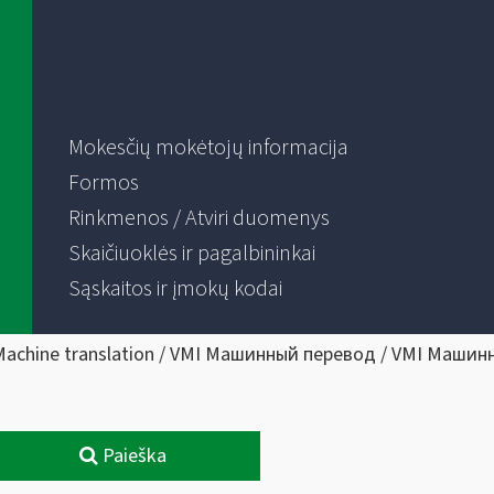
Mokesčių mokėtojų informacija
Formos
Rinkmenos / Atviri duomenys
Skaičiuoklės ir pagalbininkai
Sąskaitos ir įmokų kodai
Machine translation / VMI Машинный перевод / VMI Машин
Paieška