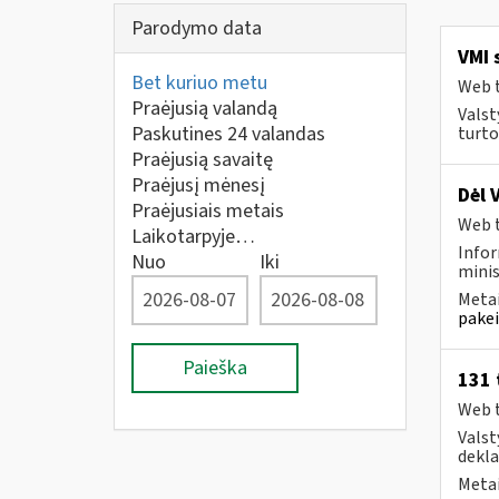
Parodymo data
VMI 
Bet kuriuo metu
Web t
Praėjusią valandą
Valst
Paskutines 24 valandas
turto
Praėjusią savaitę
Praėjusį mėnesį
Dėl 
Praėjusiais metais
Web t
Laikotarpyje…
Infor
Nuo
Iki
minis
Metai
pakei
Paieška
131 
Web t
Valst
deklar
Metai