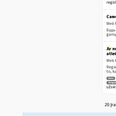
regis
Само
Web t
Будь 
gamyb
Ar
nu
atle
Web t
Regis
to, k
dais
dvigu
užsie
20 Įra