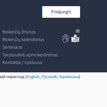
Prisijungti
Mokesčių žinynas
Mokesčių kalendorius
Seminarai
Tarptautinis apmokestinimas
Kontaktai / Apklausa
ний переклад (
English
,
Русский
,
Українська
)