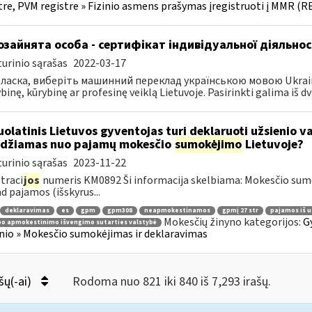
tre, PVM registre » Fizinio asmens prašymas įregistruoti į MMR (R
зайнята особа - сертифікат індивідуальної діяльнос
urinio sąrašas
2022-03-17
ласка, виберіть машинний переклад українською мовою Ukrainos 
inę, kūrybinę ar profesinę veiklą Lietuvoje. Pasirinkti galima iš dvie
olatinis Lietuvos gyventojas turi deklaruoti užsienio v
idžiamas nuo pajamų mokesčio
sumokėjimo
Lietuvoje?
urinio sąrašas
2023-11-22
traci
jos
numeris KM0892 Ši informacija skelbiama: Mokesčio su
ad pajamos (išskyrus...
deklaravimas
es
gpm
gpm308
neapmokestinamos
gpmį 27 str
pajamos iš u
Mokesčių žinyno kategorijos:
G
bo apmokestinimo išvengimo sutarties valstybė
nio » Mokesčio sumokėjimas ir deklaravimas
šų(-ai)
Rodoma nuo 821 iki 840 iš 7,293 irašų.