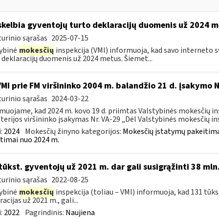
skelbia gyventojų turto deklaracijų duomenis už 2024 
urinio sąrašas
2025-07-15
ybinė
mokesčių
inspekcija (VMI) informuoja, kad savo interneto 
 deklaracijų duomenis už 2024 metus. Šiemet...
VMI prie FM viršininko 2004 m. balandžio 21 d. įsakymo 
urinio sąrašas
2024-03-22
muojame, kad 2024 m. kovo 19 d. priimtas Valstybinės mokesčių in
terijos viršininko įsakymas Nr. VA-29 „Dėl Valstybinės mokesčių ins
:
2024
Mokesčių žinyno kategorijos:
Mokesčių įstatymų pakeitima
timai nuo 2024 m.
tūkst. gyventojų už 2021 m. dar gali susigrąžinti 38 mln
urinio sąrašas
2022-08-25
ybinė
mokesčių
inspekcija (toliau – VMI) informuoja, kad 131 tūk
acijas už 2021 m., gali...
:
2022
Pagrindinis:
Naujiena