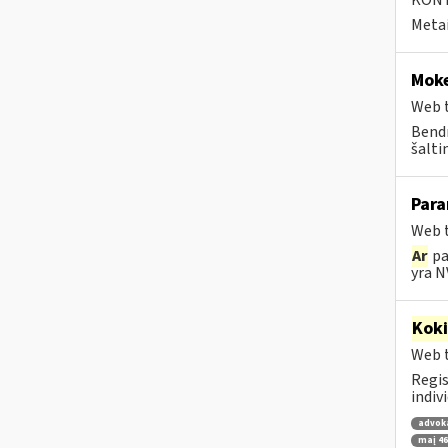
KONTA
Metai
Moke
Web t
Bendr
šalti
Para
Web t
Ar
pa
yra N
Kok
Web t
Regis
indiv
advok
maį 46