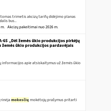
tomas trimetis akcizų tarifų didėjimo planas
lis bus...
 m.
Akcizų pakeitimai nuo 2026 m.
VA-65 „Dėl žemės ūkio produkcijos pirkėjų
u žemės ūkio produkcijos pardavėjais
ų informacijos apie atsiskaitymus už žemės ūkio
grinėja
mokesčių
mokėtojų prašymus pritarti