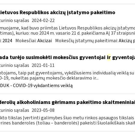
Lietuvos Respublikos akcizų įstatymo pakeitimo
urinio sąrašas
2024-02-22
muojame, kad buvo priimtas Lietuvos Respublikos akcizų įstatymo (
timas), kuriuo: nuo 2024 m. vasario 21 d. pakeičiama AĮ 37 straipsnio
:
2024
Mokesčiai:
Akcizai
Mokesčių įstatymų pakeitimai:
Akcizų 
kada turėjo susimokėti mokesčius gyventojai
ir
gyventoja
urinio sąrašas
2021-01-11
tojams, taip pat gyventojams, vykdžiusiems individualią veiklą su p
-19, nukeltas pajamų mokesčio deklaravimo ir...
DUK - COVID-19 vykdantiems veiklą
erolių alkoholiniams gėrimams pakeitimo skaitmeninia
urinio sąrašas
2023-05-08
kto tikslas Įvertinti galimybes šiuo metu rinkos apsaugos tiksla
rines banderoles (toliau – banderolės) pakeisti šiuolaikiškais skait