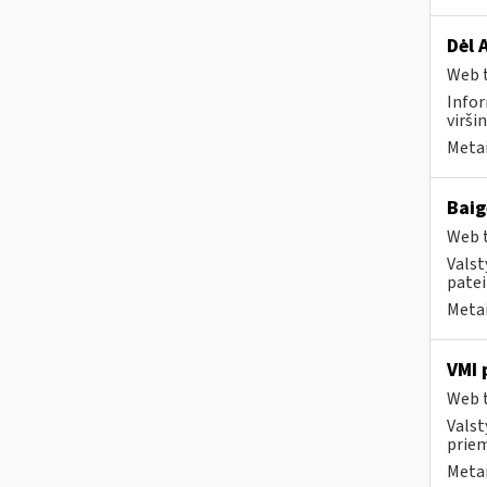
Dėl 
Web t
Infor
virši
Metai
Baig
Web t
Valst
patei
Metai
VMI 
Web t
Valst
priem
Metai