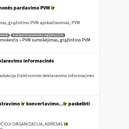
iemonės pardavimo PVM
ir
mas, grąžintino PVM apskaičiavimas, PVM
iemonė
transporto priemonės įsigijimas iš es
s mokestis » PVM sumokėjimas, grąžintino PVM
eklaravimo informacinės
redakcija Elektroninio deklaravimo informacinės
istravimo
ir
konvertavimo...
Ir
paskelbti
ANČIOJI ORGANIZACIJA, ADRESAS
IR