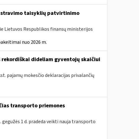
istravimo taisyklių patvirtinimo
ie Lietuvos Respublikos finansų ministerijos
pakeitimai nuo 2026 m.
rekordiškai dideliam gyventojų skaičiui
kst. pajamų mokesčio deklaracijas privalančių
nčias transporto priemones
. gegužės 1 d. pradeda veikti nauja transporto