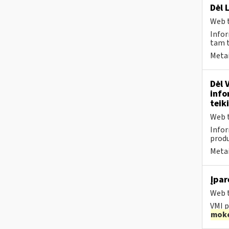
Dėl 
Web t
Infor
tam t
Metai
Dėl 
info
teik
Web t
Infor
produ
Metai
Įpar
Web t
VMI p
moke