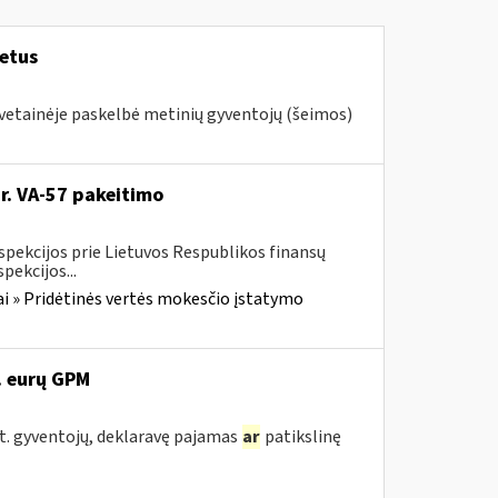
metus
svetainėje paskelbė metinių gyventojų (šeimos)
Nr. VA-57 pakeitimo
spekcijos prie Lietuvos Respublikos finansų
pekcijos...
i » Pridėtinės vertės mokesčio įstatymo
. eurų GPM
st. gyventojų, deklaravę pajamas
ar
patikslinę