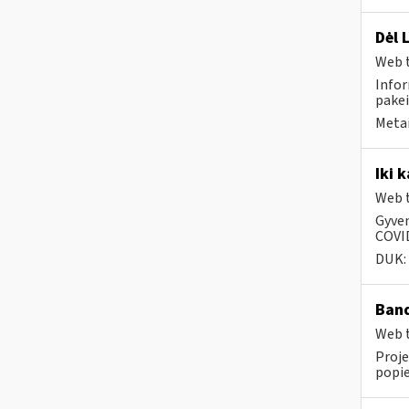
Dėl 
Web t
Infor
pakei
Metai
Iki 
Web t
Gyven
COVID
DUK:
Band
Web t
Proje
popie