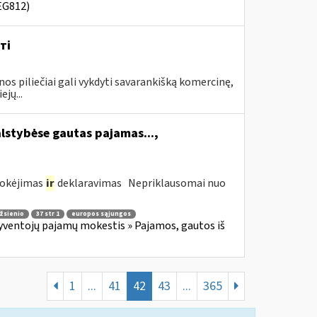
EG812)
ті
piliečiai gali vykdyti savarankišką komercinę,
jų...
alstybėse gautas pajamas...,
mokėjimas
ir
deklaravimas Nepriklausomai nuo
žsienio
37 str 1
europos sąjungos
yventojų pajamų mokestis » Pajamos, gautos iš
1
...
41
42
43
...
365