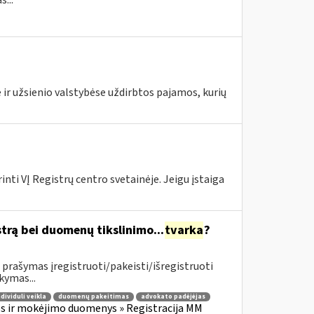
...
 ir užsienio valstybėse uždirbtos pajamos, kurių
nti VĮ Registrų centro svetainėje. Jeigu įstaiga
trą bei duomenų tikslinimo...
tvarka
?
prašymas įregistruoti/pakeisti/išregistruoti
kymas...
ndividuli veikla
duomenų pakeitimas
advokato padėjėjas
s ir mokėjimo duomenys » Registracija MM