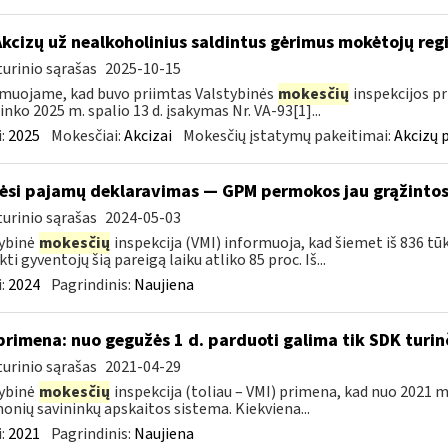
Akcizų už nealkoholinius saldintus gėrimus mokėtojų reg
urinio sąrašas
2025-10-15
muojame, kad buvo priimtas Valstybinės
mokesčių
inspekcijos pr
ninko 2025 m. spalio 13 d. įsakymas Nr. VA-93[1]...
:
2025
Mokesčiai:
Akcizai
Mokesčių įstatymų pakeitimai:
Akcizų 
ėsi pajamų deklaravimas — GPM permokos jau grąžintos 
urinio sąrašas
2024-05-03
ybinė
mokesčių
inspekcija (VMI) informuoja, kad šiemet iš 836 tū
kti gyventojų šią pareigą laiku atliko 85 proc. Iš...
:
2024
Pagrindinis:
Naujiena
primena: nuo gegužės 1 d. parduoti galima tik SDK turi
urinio sąrašas
2021-04-29
ybinė
mokesčių
inspekcija (toliau – VMI) primena, kad nuo 2021 m
onių savininkų apskaitos sistema. Kiekviena...
:
2021
Pagrindinis:
Naujiena