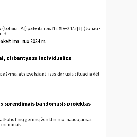
toliau − AĮ) pakeitimas Nr. XIV-2473[1] (toliau -
 3...
pakeitimai nuo 2024 m.
i, dirbantys su individualios
ažyma, atsižvelgiant į susidariusią situaciją dėl
is sprendimais bandomasis projektas
is alkoholinių gėrimų ženklinimui naudojamas
meniniais...