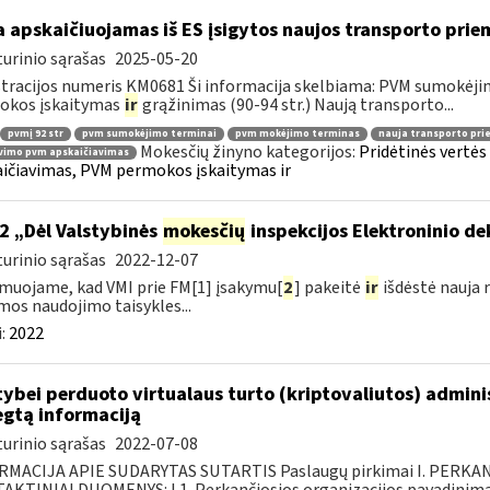
 apskaičiuojamas iš ES įsigytos naujos transporto pr
urinio sąrašas
2025-05-20
tracijos numeris KM0681 Ši informacija skelbiama: PVM sumokėji
okos įskaitymas
ir
grąžinimas (90-94 str.) Naują transporto...
pvmį 92 str
pvm sumokėjimo terminai
pvm mokėjimo terminas
nauja transporto pr
Mokesčių žinyno kategorijos:
Pridėtinės vertė
vimo pvm apskaičiavimas
ičiavimas, PVM permokos įskaitymas ir
2 „Dėl Valstybinės
mokesčių
inspekcijos Elektroninio d
urinio sąrašas
2022-12-07
muojame, kad VMI prie FM[1] įsakymu[
2
] pakeitė
ir
išdėstė nauja 
mos naudojimo taisykles...
:
2022
tybei perduoto virtualaus turto (kriptovaliutos) admin
egtą informaciją
urinio sąrašas
2022-07-08
RMACIJA APIE SUDARYTAS SUTARTIS Paslaugų pirkimai I. PERK