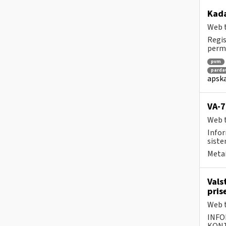
Kada
Web t
Regis
perm
pvm
parda
apska
VA-7
Web t
Infor
siste
Metai
Vals
pris
Web t
INFO