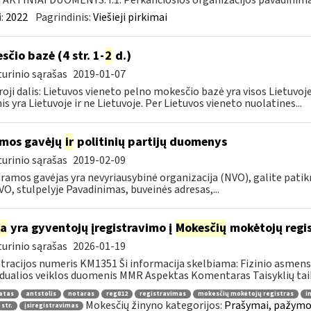
KTINIAI DUOMENYS: I.1. Perkančiosios organizacijos pavadinimas
:
2022
Pagrindinis:
Viešieji pirkimai
sčio bazė (4 str. 1-
2
d.)
urinio sąrašas
2019-01-07
oji dalis: Lietuvos vieneto pelno mokesčio bazė yra visos Lietuvoje
nis yra Lietuvoje ir ne Lietuvoje. Per Lietuvos vieneto nuolatines...
mos gavėjų
ir
politinių partijų duomenys
urinio sąrašas
2019-02-09
ramos gavėjas yra nevyriausybinė organizacija (NVO), galite patikri
VO, stulpelyje Pavadinimas, buveinės adresas,...
ia
yra gyventojų įregistravimo į
Mokesčių
mokėtojų regis
urinio sąrašas
2026-01-19
tracijos numeris KM1351 Ši informacija skelbiama: Fizinio asmens 
idualios veiklos duomenis MMR Aspektas Komentaras Taisyklių tai
atas
antstolis
notaras
reg812
registravimas
mokesčių mokėtojų registras
i
Mokesčių žinyno kategorijos:
Prašymai, pažymo
 str.
įsiregistravimas