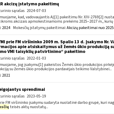
LR akcizų įstatymo pakeitimų
urinio sąrašas
2024-07-03
muojame, kad, vadovaujantis AĮ[1] pakeitimu Nr. XIV-2769[2] nusta
ikroms akcizais apmokestinamoms prekėms 2025–2027 m., kurių da
:
2024
Mokesčių įstatymų pakeitimai:
Akcizų pakeitimai nuo 2025
VMI prie FM viršininko 2009 m. Spalio 13 d. Įsakymo Nr. 
rmacijos apie atsiskaitymus už žemės ūkio produkciją s
imo VMI taisyklių patvirtinimo“ pakeitimo
urinio sąrašas
2022-01-03
muojame, jog įsakymu[1] pakeistos Žemės ūkio produkcijos pirkėj
kciją su žemės ūkio produkcijos pardavėjais teikimo Valstybinei...
:
2021
eigojantys sprendimai
urinio sąrašas
2023-05-19
rie FM viršininko įsakymu sudaryta nuolatinė darbo grupė, kuri na
sčių
teisės aktų nuostatų...