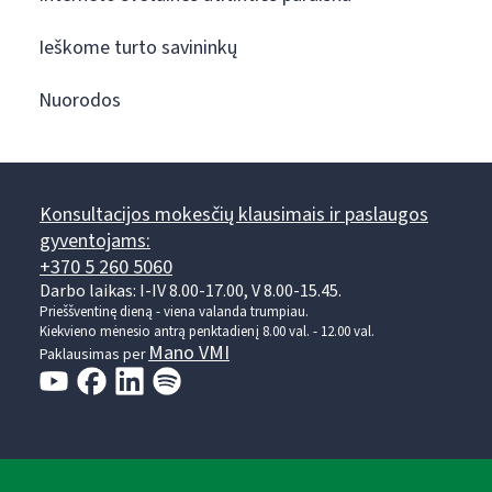
Ieškome turto savininkų
Nuorodos
Konsultacijos mokesčių klausimais ir paslaugos
gyventojams:
+370 5 260 5060
Darbo laikas: I-IV 8.00-17.00, V 8.00-15.45.
Prieššventinę dieną - viena valanda trumpiau.
Kiekvieno mėnesio antrą penktadienį 8.00 val. - 12.00 val.
Mano VMI
Paklausimas per