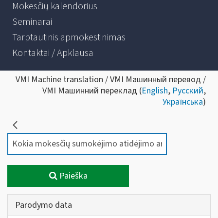
Mokesčių kalendorius
Seminarai
Tarptautinis apmokestinimas
Kontaktai / Apklausa
VMI Machine translation / VMI Машинный перевод /
VMI Машинний переклад (
English
,
Русский
,
Українська
)
Paieška
Parodymo data