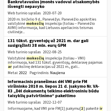
Bankrutavusios įmonės vadovui atsakomybės
išvengti nepavyko
Web turinio sąrašas
2020-07-20
2020 m. birželio 9 d., Panevėžys. Panevėžio apskrities
valstybinė
mokesčių
inspekcija (toliau – Panevėžio
AVMI) informuoja, kad Lietuvos apeliacinis teismas
civilinėje...
131 tūkst. gyventojų už 2021 m. dar gali
susigrąžinti 38 mln. eurų GPM
Web turinio sąrašas
2022-08-25
Valstybinė
mokesčių
inspekcija (toliau – VMI)
informuoja, kad 131 tūkst. gyventojų, deklaravę pajamas
ar
patikslinę deklaracijas už 2021 m., gali...
Metai:
2022
Pagrindinis:
Naujiena
Informacinis pranešimas dėl VMI prie FM
viršininko 2010 m. liepos 21 d. įsakymo Nr. VA-
83 „Dėl dokumentų teikimo elektroniniu būdu
taisyklių patvirtinimo“ pakeitimo
Web turinio sąrašas
2022-12-07
Informuojame, kad VMI prie FM[1] įsakymu[
2
] pakeitė
ir