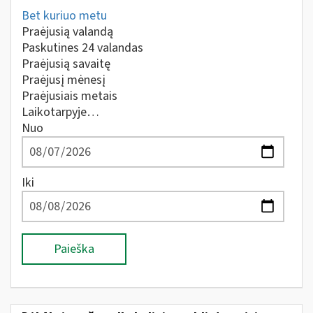
Bet kuriuo metu
Praėjusią valandą
Paskutines 24 valandas
Praėjusią savaitę
Praėjusį mėnesį
Praėjusiais metais
Laikotarpyje…
Nuo
Iki
Paieška