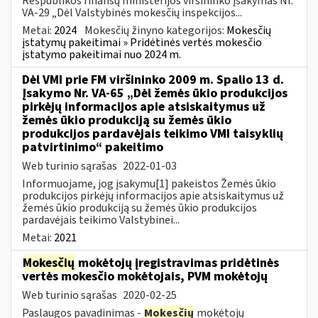
Respublikos finansų ministerijos viršininko įsakymas Nr.
VA-29 „Dėl Valstybinės mokesčių inspekcijos...
Metai:
2024
Mokesčių žinyno kategorijos:
Mokesčių
įstatymų pakeitimai » Pridėtinės vertės mokesčio
įstatymo pakeitimai nuo 2024 m.
Dėl VMI prie FM viršininko 2009 m. Spalio 13 d.
Įsakymo Nr. VA-65 „Dėl žemės ūkio produkcijos
pirkėjų informacijos apie atsiskaitymus už
žemės ūkio produkciją su žemės ūkio
produkcijos pardavėjais teikimo VMI taisyklių
patvirtinimo“ pakeitimo
Web turinio sąrašas
2022-01-03
Informuojame, jog įsakymu[1] pakeistos Žemės ūkio
produkcijos pirkėjų informacijos apie atsiskaitymus už
žemės ūkio produkciją su žemės ūkio produkcijos
pardavėjais teikimo Valstybinei...
Metai:
2021
Mokesčių
mokėtojų įregistravimas pridėtinės
vertės mokesčio mokėtojais, PVM mokėtojų
Web turinio sąrašas
2020-02-25
Paslaugos pavadinimas -
Mokesčių
mokėtojų