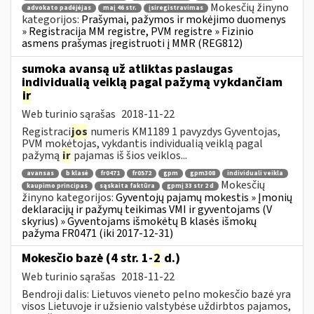
Mokesčių žinyno
advokato padėjėjas
maį 46 str.
įsiregistravimas
kategorijos:
Prašymai, pažymos ir mokėjimo duomenys
» Registracija MM registre, PVM registre » Fizinio
asmens prašymas įregistruoti į MMR (REG812)
sumoka avansą už atliktas paslaugas
individualią veiklą pagal pažymą vykdančiam
ir
Web turinio sąrašas
2018-11-22
Registraci
jos
numeris KM1189 1 pavyzdys Gyventojas,
PVM mokėtojas, vykdantis individualią veiklą pagal
pažymą
ir
pajamas iš šios veiklos...
avansas
b klasė
fr0471
fr0572
gpm
gpm308
individuali veikla
Mokesčių
kaupimo principas
sąskaita faktūra
gpmį 33 str 2 d
žinyno kategorijos:
Gyventojų pajamų mokestis » Įmonių
deklaracijų ir pažymų teikimas VMI ir gyventojams (V
skyrius) » Gyventojams išmokėtų B klasės išmokų
pažyma FR0471 (iki 2017-12-31)
Mokesčio bazė (4 str. 1-
2
d.)
Web turinio sąrašas
2018-11-22
Bendroji dalis: Lietuvos vieneto pelno mokesčio bazė yra
visos Lietuvoje ir užsienio valstybėse uždirbtos pajamos,