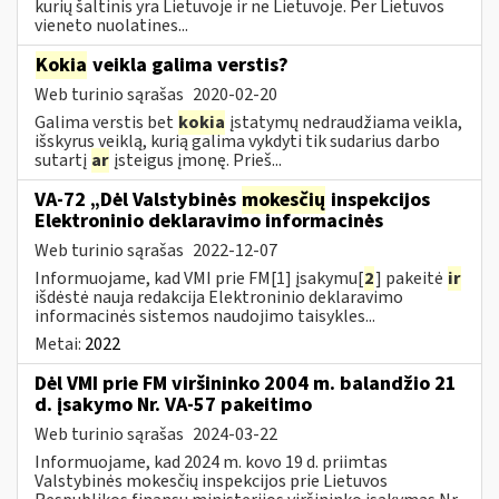
kurių šaltinis yra Lietuvoje ir ne Lietuvoje. Per Lietuvos
vieneto nuolatines...
Kokia
veikla galima verstis?
Web turinio sąrašas
2020-02-20
Galima verstis bet
kokia
įstatymų nedraudžiama veikla,
išskyrus veiklą, kurią galima vykdyti tik sudarius darbo
sutartį
ar
įsteigus įmonę. Prieš...
VA-72 „Dėl Valstybinės
mokesčių
inspekcijos
Elektroninio deklaravimo informacinės
Web turinio sąrašas
2022-12-07
Informuojame, kad VMI prie FM[1] įsakymu[
2
] pakeitė
ir
išdėstė nauja redakcija Elektroninio deklaravimo
informacinės sistemos naudojimo taisykles...
Metai:
2022
Dėl VMI prie FM viršininko 2004 m. balandžio 21
d. įsakymo Nr. VA-57 pakeitimo
Web turinio sąrašas
2024-03-22
Informuojame, kad 2024 m. kovo 19 d. priimtas
Valstybinės mokesčių inspekcijos prie Lietuvos