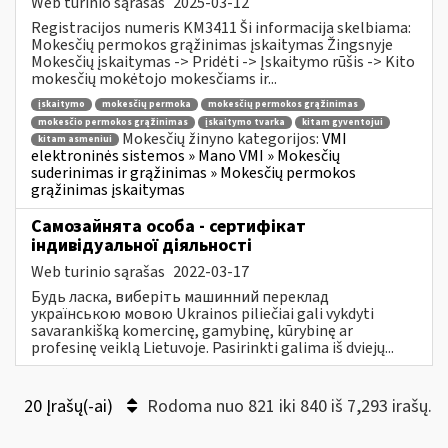
Web turinio sąrašas
2025-03-12
Registracijos numeris KM3411 Ši informacija skelbiama:
Mokesčių permokos grąžinimas įskaitymas Žingsnyje
Mokesčių įskaitymas -> Pridėti -> Įskaitymo rūšis -> Kito
mokesčių mokėtojo mokesčiams ir...
įskaitymo
mokesčių permoka
mokesčių permokos grąžinimas
mokesčio permokos grąžinimas
įskaitymo tvarka
kitam gyventojui
Mokesčių žinyno kategorijos:
VMI
kitam asmeniui
elektroninės sistemos » Mano VMI » Mokesčių
suderinimas ir grąžinimas » Mokesčių permokos
grąžinimas įskaitymas
Самозайнята особа - сертифікат
індивідуальної діяльності
Web turinio sąrašas
2022-03-17
Будь ласка, виберіть машинний переклад
українською мовою Ukrainos piliečiai gali vykdyti
savarankišką komercinę, gamybinę, kūrybinę ar
profesinę veiklą Lietuvoje. Pasirinkti galima iš dviejų...
20 Įrašų(-ai)
Rodoma nuo 821 iki 840 iš 7,293 irašų.