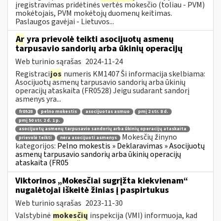
įregistravimas pridėtinės vertės mokesčio (toliau - PVM)
mokėtojais, PVM mokėtojų duomenų keitimas.
Paslaugos gavėjai - Lietuvos...
Ar
yra prievolė teikti asocijuotų asmenų
tarpusavio sandorių arba ūkinių operacijų
Web turinio sąrašas
2024-11-24
Registraci
jos
numeris KM1407 Ši informacija skelbiama:
Asocijuotų asmenų tarpusavio sandorių arba ūkinių
operacijų ataskaita (FR0528) Jeigu sudarant sandorį
asmenys yra...
fr0528
pelno mokestis
asocijuotas asmuo
pmį 2 str. 8 d.
pmį 50 str. 2 d. 1 p.
asocijuotų asmenų tarpusavio sandorių arba ūkinių operacijų ataskaita
Mokesčių žinyno
prievolė teikti
nėra asocijuoti asmenys
kategorijos:
Pelno mokestis » Deklaravimas » Asocijuotų
asmenų tarpusavio sandorių arba ūkinių operacijų
ataskaita (FR05
Viktorinos „Mokesčiai sugrįžta kiekvienam“
nugalėtojai iškeitė žinias į paspirtukus
Web turinio sąrašas
2023-11-30
Valstybinė
mokesčių
inspekcija (VMI) informuoja, kad