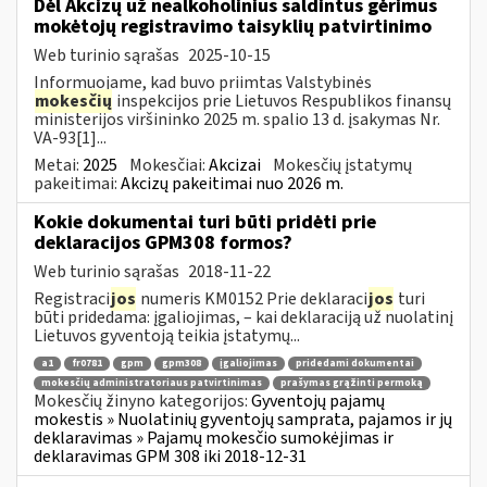
Dėl Akcizų už nealkoholinius saldintus gėrimus
mokėtojų registravimo taisyklių patvirtinimo
Web turinio sąrašas
2025-10-15
Informuojame, kad buvo priimtas Valstybinės
mokesčių
inspekcijos prie Lietuvos Respublikos finansų
ministerijos viršininko 2025 m. spalio 13 d. įsakymas Nr.
VA-93[1]...
Metai:
2025
Mokesčiai:
Akcizai
Mokesčių įstatymų
pakeitimai:
Akcizų pakeitimai nuo 2026 m.
Kokie dokumentai turi būti pridėti prie
deklaracijos GPM308 formos?
Web turinio sąrašas
2018-11-22
Registraci
jos
numeris KM0152 Prie deklaraci
jos
turi
būti pridedama: įgaliojimas, – kai deklaraciją už nuolatinį
Lietuvos gyventoją teikia įstatymų...
a1
fr0781
gpm
gpm308
įgaliojimas
pridedami dokumentai
mokesčių administratoriaus patvirtinimas
prašymas grąžinti permoką
Mokesčių žinyno kategorijos:
Gyventojų pajamų
mokestis » Nuolatinių gyventojų samprata, pajamos ir jų
deklaravimas » Pajamų mokesčio sumokėjimas ir
deklaravimas GPM 308 iki 2018-12-31