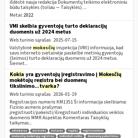
išdėstė nauja redakcija Dokumentų teikimo elektroniniu
būdu taisykles (toliau — Taisyklės). ...
Metai:
2022
VMI skelbia gyventojų turto deklaracijų
duomenis už 2024 metus
Web turinio sąrašas
2025-07-15
Valstybinė
mokesčių
inspekcija (VMI) informuoja, kad
savo interneto svetainėje paskelbė metinių gyventojų
(šeimos) turto deklaracijų duomenis už 2024 metus.
Šiemet...
Kokia
yra gyventojų įregistravimo į
Mokesčių
mokėtojų registrą bei duomenų
tikslinimo...
tvarka
?
Web turinio sąrašas
2026-01-19
Registracijos numeris KM1351 Ši informacija skelbiama:
Fizinio asmens prašymas
įregistruoti/pakeisti/išregistruoti individualios veiklos
duomenis MMR Aspektas Komentaras Taisyklių
taikymas...
advokatas
antstolis
notaras
reg812
registravimas
mokesčių mokėtojų registras
individuli veikla
duomenų pakeitimas