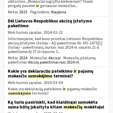
viktorinos „Mokesčiai sugrįžta kiekvienam“ finale
pergalę pasiekė
ir
geriausiai mokesčius...
Metai:
2023
Pagrindinis:
Naujiena
Dėl Lietuvos Respublikos akcizų įstatymo
pakeitimo
Web turinio sąrašas
2024-02-22
Informuojame, kad buvo priimtas Lietuvos Respublikos
akcizų įstatymo (toliau − AĮ) pakeitimas Nr. XIV-2473[1]
(toliau - pakeitimas), kuriuo: nuo 2024 m. vasario 21 d.
pakeičiama AĮ 37 straipsnio 3...
Metai:
2024
Mokesčiai:
Akcizai
Mokesčių įstatymų
pakeitimai:
Akcizų pakeitimai nuo 2024 m.
Kokie yra deklaracijų pateikimo
ir
pajamų
mokesčio
sumokėjimo
terminai?
Web turinio sąrašas
2019-03-04
Kokie yra deklaracijų pateikimo
ir
pajamų mokesčio
sumokėjimo
terminai?
Ką turiu pasirinkti, kad klaidingai sumokėta
suma būtų įskaityta kitam
mokesčių
mokėtojui