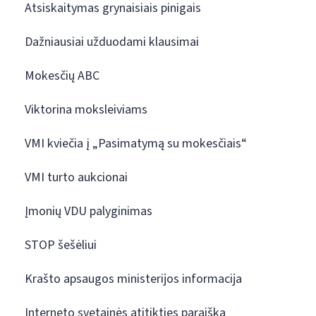
Atsiskaitymas grynaisiais pinigais
Dažniausiai užduodami klausimai
Mokesčių ABC
Viktorina moksleiviams
VMI kviečia į „Pasimatymą su mokesčiais“
VMI turto aukcionai
Įmonių VDU palyginimas
STOP šešėliui
Krašto apsaugos ministerijos informacija
Interneto svetainės atitikties paraiška