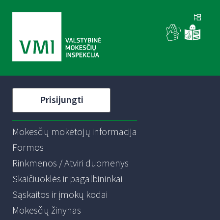
Prisijungti
Mokesčių mokėtojų informacija
Formos
Rinkmenos / Atviri duomenys
Skaičiuoklės ir pagalbininkai
Sąskaitos ir įmokų kodai
Mokesčių žinynas