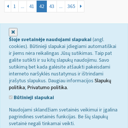
1
...
41
42
43
...
365
Uždaryti
Šioje svetainėje naudojami slapukai
(angl.
cookies). Būtinieji slapukai įdiegiami automatiškai
ir jiems nėra reikalingas Jūsų sutikimas. Taip pat
galite sutikti ir su kitų slapukų naudojimu. Savo
sutikimą bet kada galėsite atšaukti pakeisdami
interneto naršyklės nustatymus ir ištrindami
įrašytus slapukus. Daugiau informacijos
Slapukų
politika
;
Privatumo politika.
Būtinieji slapukai
Naudojami sklandžiam svetainės veikimui ir įgalina
pagrindines svetainės funkcijas. Be šių slapukų
svetainė negali tinkamai veikti.