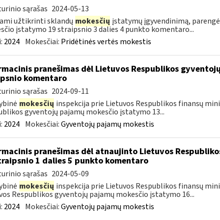
urinio sąrašas
2024-05-13
ami užtikrinti sklandų
mokesčių
įstatymų įgyvendinimą, parengė
čio įstatymo 19 straipsnio 3 dalies 4 punkto komentaro...
:
2024
Mokesčiai:
Pridėtinės vertės mokestis
rmacinis pranešimas dėl Lietuvos Respublikos gyvento
ipsnio komentaro
urinio sąrašas
2024-09-11
ybinė
mokesčių
inspekcija prie Lietuvos Respublikos finansų mini
blikos gyventojų pajamų mokesčio įstatymo 13...
:
2024
Mokesčiai:
Gyventojų pajamų mokestis
rmacinis pranešimas dėl atnaujinto Lietuvos Respublik
traipsnio 1 dalies 5 punkto komentaro
urinio sąrašas
2024-05-09
ybinė
mokesčių
inspekcija prie Lietuvos Respublikos finansų minis
vos Respublikos gyventojų pajamų mokesčio įstatymo 16...
:
2024
Mokesčiai:
Gyventojų pajamų mokestis