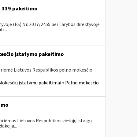
r. 339 pakeitimo
voje (ES) Nr. 2017/2455 bei Tarybos direktyvoje
i...
kesčio įstatymo pakeitimo
 priėmė Lietuvos Respublikos pelno mokesčio
Mokesčių įstatymų pakeitimai » Pelno mokesčio
timo
priėmus Lietuvos Respublikos viešųjų įstaigų
akcija...