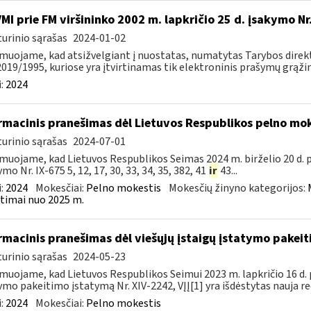
VMI prie FM viršininko 2002 m. lapkričio 25 d. įsakymo N
urinio sąrašas
2024-01-02
muojame, kad atsižvelgiant į nuostatas, numatytas Tarybos direkty
2019/1995, kuriose yra įtvirtinamas tik elektroninis prašymų grąžint
:
2024
rmacinis pranešimas dėl Lietuvos Respublikos pelno mo
urinio sąrašas
2024-07-01
muojame, kad Lietuvos Respublikos Seimas 2024 m. birželio 20 d.
mo Nr. IX-675 5, 12, 17, 30, 33, 34, 35, 382, 41
ir
43...
:
2024
Mokesčiai:
Pelno mokestis
Mokesčių žinyno kategorijos:
timai nuo 2025 m.
rmacinis pranešimas dėl viešųjų įstaigų įstatymo pakei
urinio sąrašas
2024-05-23
muojame, kad Lietuvos Respublikos Seimui 2023 m. lapkričio 16 d. 
ymo pakeitimo įstatymą Nr. XIV-2242, VĮĮ[1] yra išdėstytas nauja red
:
2024
Mokesčiai:
Pelno mokestis