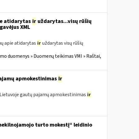
ie atidarytas
ir
uždarytas...visų rūšių
gavėjus XML
ų apie atidarytas
ir
uždarytas visų rūšių
imo duomenys » Duomenų teikimas VMI » Raštai,
 pajamų apmokestinimas
ir
o Lietuvoje gautų pajamų apmokestinimas
ir
ekilnojamojo turto mokestį“ leidinio