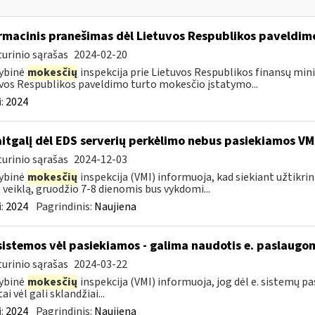
rmacinis pranešimas dėl Lietuvos Respublikos paveldi
urinio sąrašas
2024-02-20
ybinė
mokesčių
inspekcija prie Lietuvos Respublikos finansų minis
vos Respublikos paveldimo turto mokesčio įstatymo...
:
2024
itgalį dėl EDS serverių perkėlimo nebus pasiekiamos VM
urinio sąrašas
2024-12-03
ybinė
mokesčių
inspekcija (VMI) informuoja, kad siekiant užtikri
 veiklą, gruodžio 7-8 dienomis bus vykdomi...
:
2024
Pagrindinis:
Naujiena
sistemos vėl pasiekiamos - galima naudotis e. paslaugo
urinio sąrašas
2024-03-22
ybinė
mokesčių
inspekcija (VMI) informuoja, jog dėl e. sistemų 
ai vėl gali sklandžiai...
:
2024
Pagrindinis:
Naujiena