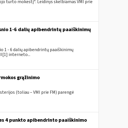
o turto mokestį“. Leidinys skelbiamas VMI prie
snio 1-6 dalių apibendrintų paaiškinimų
 1 - 6 dalių apibendrintų paaiškinimų
[1] interneto...
rmokos grąžinimo
sterijos (toliau – VMI prie FM) parengė
ies 4 punkto apibendrinto paaiškinimo