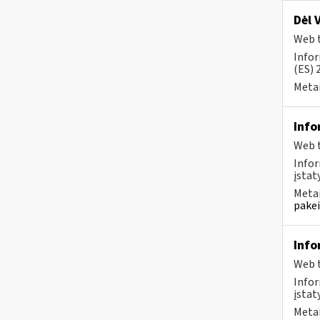
Dėl 
Web t
Infor
(ES) 
Metai
Info
Web t
Infor
įstaty
Metai
pakei
Info
Web t
Infor
įstat
Metai