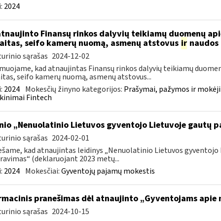
:
2024
atnaujinto Finansų rinkos dalyvių teikiamų duomenų ap
aitas, seifo kamerų nuomą, asmenų atstovus
ir
naudos 
urinio sąrašas
2024-12-02
muojame, kad atnaujintas Finansų rinkos dalyvių teikiamų duomen
itas, seifo kamerų nuomą, asmenų atstovus...
:
2024
Mokesčių žinyno kategorijos:
Prašymai, pažymos ir mokėj
kinimai Fintech
inio „Nenuolatinio Lietuvos gyventojo Lietuvoje gautų
urinio sąrašas
2024-02-01
šame, kad atnaujintas leidinys „Nenuolatinio Lietuvos gyventoj
ravimas“ (deklaruojant 2023 metų...
:
2024
Mokesčiai:
Gyventojų pajamų mokestis
rmacinis pranešimas dėl atnaujinto „Gyventojams apie n
urinio sąrašas
2024-10-15