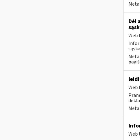
Metai
Dėl 
sąsk
Web t
Infor
sąska
Metai
paaiš
leid
Web t
Prane
dekla
Metai
Info
Web t