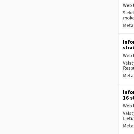
Web t
Siekd
mokes
Metai
Info
stra
Web t
Valst
Respu
Metai
Info
16 s
Web t
Valst
Lietu
Metai