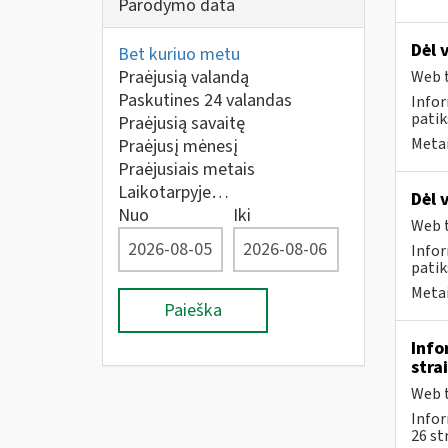
Parodymo data
Dėl 
Bet kuriuo metu
Praėjusią valandą
Web t
Paskutines 24 valandas
Infor
patik
Praėjusią savaitę
Metai
Praėjusį mėnesį
Praėjusiais metais
Laikotarpyje…
Dėl 
Nuo
Iki
Web t
Infor
patik
Metai
Paieška
Info
stra
Web t
Info
26 st