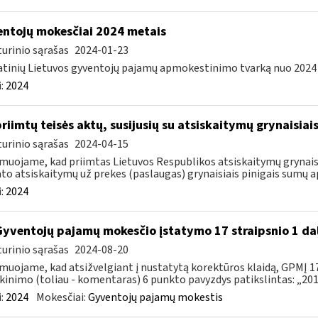
ntojų mokesčiai 2024 metais
urinio sąrašas
2024-01-23
tinių Lietuvos gyventojų pajamų apmokestinimo tvarką nuo 2024 m.
:
2024
priimtų teisės aktų, susijusių su atsiskaitymų grynaisia
urinio sąrašas
2024-04-15
muojame, kad priimtas Lietuvos Respublikos atsiskaitymų grynaisi
to atsiskaitymų už prekes (paslaugas) grynaisiais pinigais sumų ap
:
2024
Gyventojų pajamų mokesčio įstatymo 17 straipsnio 1 da
urinio sąrašas
2024-08-20
muojame, kad atsižvelgiant į nustatytą korektūros klaidą, GPMĮ 17
kinimo (toliau - komentaras) 6 punkto pavyzdys patikslintas: „2015
:
2024
Mokesčiai:
Gyventojų pajamų mokestis