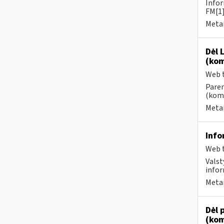
Infor
FM[1]
Metai
Dėl 
(kom
Web t
Paren
(kome
Metai
Info
Web t
Valst
infor
Metai
Dėl 
(kom