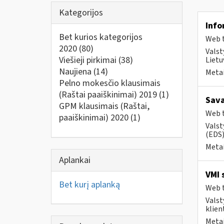
Kategorijos
Info
Bet kurios kategorijos
Web t
2020
(80)
Valst
Viešieji pirkimai
(38)
Lietu
Naujiena
(14)
Metai
Pelno mokesčio klausimais
(Raštai paaiškinimai) 2019
(1)
Sava
GPM klausimais (Raštai,
Web t
paaiškinimai) 2020
(1)
Valst
(EDS)
Metai
Aplankai
VMI 
Bet kurį aplanką
Web t
Valst
klient
Metai