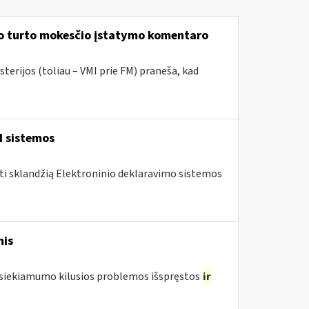
mo turto mokesčio įstatymo komentaro
terijos (toliau – VMI prie FM) praneša, kad
I sistemos
nti sklandžią Elektroninio deklaravimo sistemos
mis
pasiekiamumo kilusios problemos išspręstos
ir