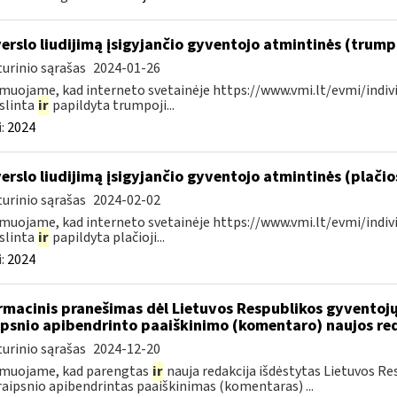
verslo liudijimą įsigyjančio gyventojo atmintinės (trum
urinio sąrašas
2024-01-26
muojame, kad interneto svetainėje https://www.vmi.lt/evmi/indivi
slinta
ir
papildyta trumpoji...
:
2024
verslo liudijimą įsigyjančio gyventojo atmintinės (plači
urinio sąrašas
2024-02-02
muojame, kad interneto svetainėje https://www.vmi.lt/evmi/indivi
slinta
ir
papildyta plačioji...
:
2024
rmacinis pranešimas dėl Lietuvos Respublikos gyvento
ipsnio apibendrinto paaiškinimo (komentaro) naujos re
urinio sąrašas
2024-12-20
rmuojame, kad parengtas
ir
nauja redakcija išdėstytas Lietuvos 
raipsnio apibendrintas paaiškinimas (komentaras) ...