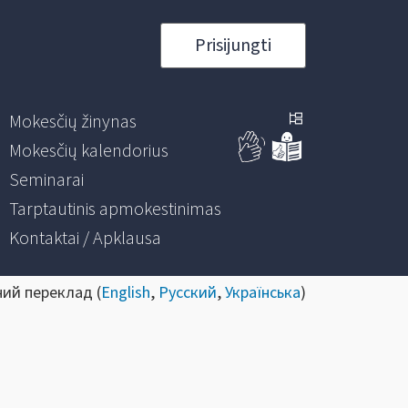
Prisijungti
Mokesčių žinynas
Mokesčių kalendorius
Seminarai
Tarptautinis apmokestinimas
Kontaktai / Apklausa
ний переклад (
English
,
Русский
,
Українська
)