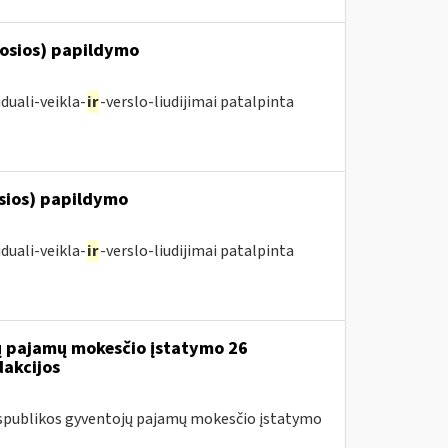
posios) papildymo
duali-veikla-
ir
-verslo-liudijimai patalpinta
osios) papildymo
duali-veikla-
ir
-verslo-liudijimai patalpinta
jų pajamų mokesčio įstatymo 26
dakcijos
Respublikos gyventojų pajamų mokesčio įstatymo