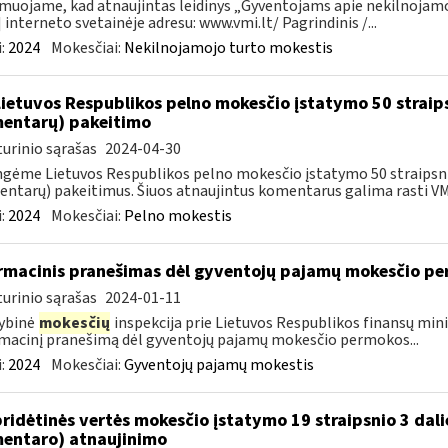
muojame, kad atnaujintas leidinys „Gyventojams apie nekilnojamoj
 interneto svetainėje adresu: www.vmi.lt/ Pagrindinis /...
:
2024
Mokesčiai:
Nekilnojamojo turto mokestis
Lietuvos Respublikos pelno mokesčio įstatymo 50 straip
entarų) pakeitimo
urinio sąrašas
2024-04-30
gėme Lietuvos Respublikos pelno mokesčio įstatymo 50 straipsnio
ntarų) pakeitimus. Šiuos atnaujintus komentarus galima rasti VMI
:
2024
Mokesčiai:
Pelno mokestis
rmacinis pranešimas dėl gyventojų pajamų mokesčio pe
urinio sąrašas
2024-01-11
ybinė
mokesčių
inspekcija prie Lietuvos Respublikos finansų mini
macinį pranešimą dėl gyventojų pajamų mokesčio permokos...
:
2024
Mokesčiai:
Gyventojų pajamų mokestis
pridėtinės vertės mokesčio įstatymo 19 straipsnio 3 dal
entaro) atnaujinimo