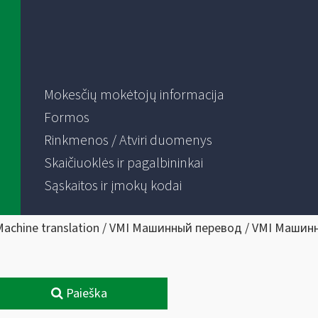
Mokesčių mokėtojų informacija
Formos
Rinkmenos / Atviri duomenys
Skaičiuoklės ir pagalbininkai
Sąskaitos ir įmokų kodai
Machine translation / VMI Машинный перевод / VMI Машин
Paieška