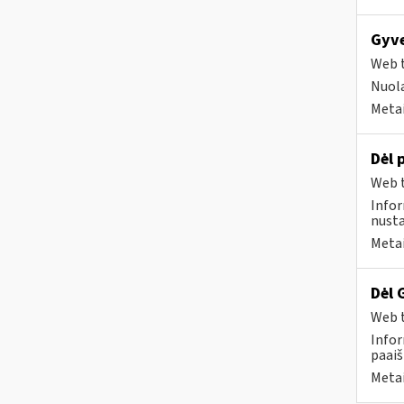
Gyve
Web t
Nuola
Metai
Dėl 
Web t
Infor
nusta
Metai
Dėl 
Web t
Infor
paaiš
Metai