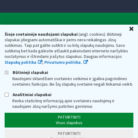
Valstybinė mokesčių inspekcija prie Lietuvos
U
Respublikos finansų ministerijos
Šioje svetainėje naudojami slapukai
(angl. cookies). Būtinieji
slapukai įdiegiami automatiškai ir jiems nėra reikalingas Jūsų
Biudžetinė įstaiga. Juridinio asmens kodas — 188659752,
sutikimas. Taip pat galite sutikti ir su kitų slapukų naudojimu. Savo
adresas: Vasario 16-osios g. 14, 01107 Vilnius, Lietuva, el.paštas:
sutikimą bet kada galėsite atšaukti pakeisdami interneto naršyklės
vmi@vmi.lt
, E. pristatymo dėžutės adresas 188659752
nustatymus ir ištrindami įrašytus slapukus. Daugiau informacijos
Duomenys apie Valstybinę mokesčių inspekciją prie Lietuvos
Slapukų politika
;
Privatumo politika.
Respublikos finansų ministerijos kaupiami ir saugomi Juridinių
asmenų registre
Būtinieji slapukai
Naudojami sklandžiam svetainės veikimui ir įgalina pagrindines
svetainės funkcijas. Be šių slapukų svetainė negali tinkamai veikti.
Analitiniai slapukai
Renka statistinę informaciją apie svetainės naudojimą ir
naudojami Jūsų naršymo patirties gerinimui.
PATVIRTINTI
Visus slapukus
PATVIRTINTI