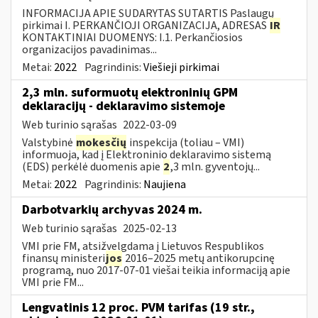
INFORMACIJA APIE SUDARYTAS SUTARTIS Paslaugų
pirkimai I. PERKANČIOJI ORGANIZACIJA, ADRESAS
IR
KONTAKTINIAI DUOMENYS: I.1. Perkančiosios
organizacijos pavadinimas...
Metai:
2022
Pagrindinis:
Viešieji pirkimai
2,3 mln. suformuotų elektroninių GPM
deklaracijų - deklaravimo sistemoje
Web turinio sąrašas
2022-03-09
Valstybinė
mokesčių
inspekcija (toliau – VMI)
informuoja, kad į Elektroninio deklaravimo sistemą
(EDS) perkėlė duomenis apie
2
,3 mln. gyventojų...
Metai:
2022
Pagrindinis:
Naujiena
Darbotvarkių archyvas 2024 m.
Web turinio sąrašas
2025-02-13
VMI prie FM, atsižvelgdama į Lietuvos Respublikos
finansų ministeri
jos
2016–2025 metų antikorupcinę
programą, nuo 2017-07-01 viešai teikia informaciją apie
VMI prie FM...
Lengvatinis 12 proc. PVM tarifas (19 str.,