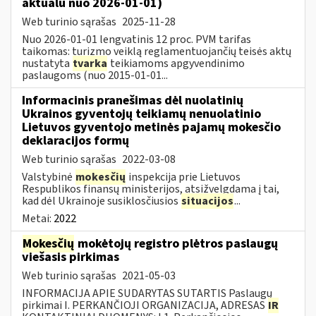
aktualu nuo 2026-01-01)
Web turinio sąrašas
2025-11-28
Nuo 2026-01-01 lengvatinis 12 proc. PVM tarifas
taikomas: turizmo veiklą reglamentuojančių teisės aktų
nustatyta
tvarka
teikiamoms apgyvendinimo
paslaugoms (nuo 2015-01-01...
Informacinis pranešimas dėl nuolatinių
Ukrainos gyventojų teikiamų nenuolatinio
Lietuvos gyventojo metinės pajamų mokesčio
deklaracijos formų
Web turinio sąrašas
2022-03-08
Valstybinė
mokesčių
inspekcija prie Lietuvos
Respublikos finansų ministerijos, atsižvelgdama į tai,
kad dėl Ukrainoje susiklosčiusios
situacijos
...
Metai:
2022
Mokesčių
mokėtojų registro plėtros paslaugų
viešasis pirkimas
Web turinio sąrašas
2021-05-03
INFORMACIJA APIE SUDARYTAS SUTARTIS Paslaugų
pirkimai I. PERKANČIOJI ORGANIZACIJA, ADRESAS
IR