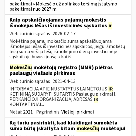
pakeitimai » Mokesčio už aplinkos teršimą įstatymo
pakeitimai nuo 2027 m.
Kaip apskaičiuojamas pajamų mokestis
išmokėjus lėšas iš investicinės sąskaitos
ir
Web turinio sąrašas
2026-02-17
Mokėtina pajamų mokesčio suma apskaičiuojama
išmokėjus lėšas iš investicinės sąskaitos, jeigu išmokėtų
lėšų suma viršija lėšų išmokėjimo dieną investicinėje
sąskaitoje buvusį įnašą: • kai iš...
Mokesčių
mokėtojų registro (MMR) plėtros
paslaugų viešasis pirkimas
Web turinio sąrašas
2021-04-13
INFORMACIJA APIE NUSTATYTUS LAIMĖTOJUS
IR
KETINIMĄ SUDARYTI SUTARTIS Paslaugų pirkimai I.
PERKANČIOJI ORGANIZACIJA, ADRESAS
IR
KONTAKTINIAI...
Metai:
2021
Pagrindinis:
Viešieji pirkimai
Ką turiu pasirinkti, kad klaidingai sumokėta
suma būtų įskaityta kitam
mokesčių
mokėtojui