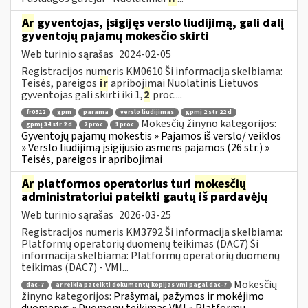
Ar
gyventojas, įsigijęs verslo liudijimą, gali dalį
gyventojų pajamų mokesčio skirti
Web turinio sąrašas
2024-02-05
Registracijos numeris KM0610 Ši informacija skelbiama:
Teisės, pareigos
ir
apribojimai Nuolatinis Lietuvos
gyventojas gali skirti iki 1,
2
proc....
fr0512
gpm
parama
verslo liudijimas
gpmį 2 str 22 d
Mokesčių žinyno kategorijos:
gpmį 34 str 2 d
2 proc
1 proc
Gyventojų pajamų mokestis » Pajamos iš verslo/ veiklos
» Verslo liudijimą įsigijusio asmens pajamos (26 str.) »
Teisės, pareigos ir apribojimai
Ar
platformos operatorius turi
mokesčių
administratoriui pateikti gautų iš pardavėjų
Web turinio sąrašas
2026-03-25
Registracijos numeris KM3792 Ši informacija skelbiama:
Platformų operatorių duomenų teikimas (DAC7) Ši
informacija skelbiama: Platformų operatorių duomenų
teikimas (DAC7) - VMI...
Mokesčių
dac-7
ar reikia pateikti dokumentų kopijas vmi pagal dac-7
žinyno kategorijos:
Prašymai, pažymos ir mokėjimo