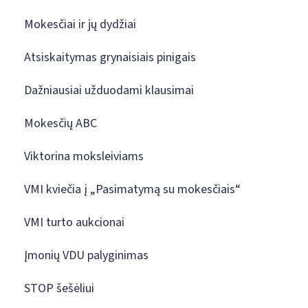
Mokesčiai ir jų dydžiai
Atsiskaitymas grynaisiais pinigais
Dažniausiai užduodami klausimai
Mokesčių ABC
Viktorina moksleiviams
VMI kviečia į „Pasimatymą su mokesčiais“
VMI turto aukcionai
Įmonių VDU palyginimas
STOP šešėliui