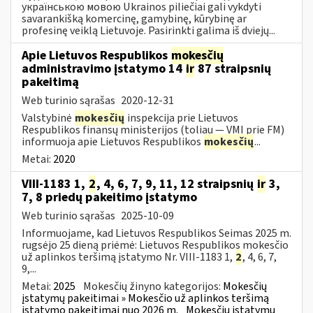
українською мовою Ukrainos piliečiai gali vykdyti
savarankišką komercinę, gamybinę, kūrybinę ar
profesinę veiklą Lietuvoje. Pasirinkti galima iš dviejų...
Apie Lietuvos Respublikos
mokesčių
administravimo įstatymo 14
ir
87 straipsnių
pakeitimą
Web turinio sąrašas
2020-12-31
Valstybinė
mokesčių
inspekcija prie Lietuvos
Respublikos finansų ministerijos (toliau — VMI prie FM)
informuoja apie Lietuvos Respublikos
mokesčių
...
Metai:
2020
VIII-1183 1,
2
, 4, 6, 7, 9, 11, 12 straipsnių
ir
3,
7, 8 priedų pakeitimo įstatymo
Web turinio sąrašas
2025-10-09
Informuojame, kad Lietuvos Respublikos Seimas 2025 m.
rugsėjo 25 dieną priėmė: Lietuvos Respublikos mokesčio
už aplinkos teršimą įstatymo Nr. VIII-1183 1,
2
, 4, 6, 7,
9,...
Metai:
2025
Mokesčių žinyno kategorijos:
Mokesčių
įstatymų pakeitimai » Mokesčio už aplinkos teršimą
įstatymo pakeitimai nuo 2026 m.
Mokesčių įstatymų