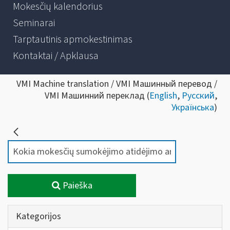
Mokesčių kalendorius
Seminarai
Tarptautinis apmokestinimas
Kontaktai / Apklausa
VMI Machine translation / VMI Машинный перевод /
VMI Машинний переклад (
English
,
Русский
,
Українська
)
Paieška
Kategorijos