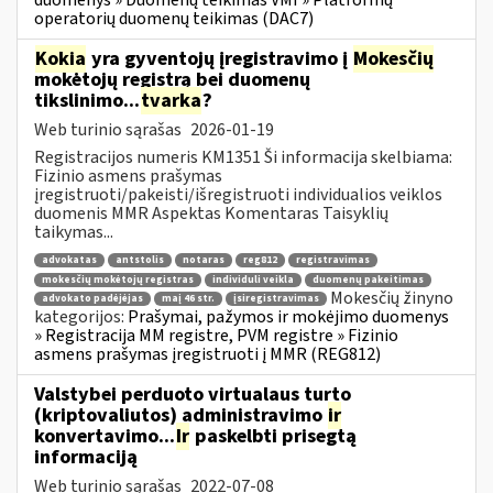
duomenys » Duomenų teikimas VMI » Platformų
operatorių duomenų teikimas (DAC7)
Kokia
yra gyventojų įregistravimo į
Mokesčių
mokėtojų registrą bei duomenų
tikslinimo...
tvarka
?
Web turinio sąrašas
2026-01-19
Registracijos numeris KM1351 Ši informacija skelbiama:
Fizinio asmens prašymas
įregistruoti/pakeisti/išregistruoti individualios veiklos
duomenis MMR Aspektas Komentaras Taisyklių
taikymas...
advokatas
antstolis
notaras
reg812
registravimas
mokesčių mokėtojų registras
individuli veikla
duomenų pakeitimas
Mokesčių žinyno
advokato padėjėjas
maį 46 str.
įsiregistravimas
kategorijos:
Prašymai, pažymos ir mokėjimo duomenys
» Registracija MM registre, PVM registre » Fizinio
asmens prašymas įregistruoti į MMR (REG812)
Valstybei perduoto virtualaus turto
(kriptovaliutos) administravimo
ir
konvertavimo...
Ir
paskelbti prisegtą
informaciją
Web turinio sąrašas
2022-07-08