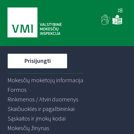
Prisijungti
Mokesčių mokėtojų informacija
Formos
Rinkmenos / Atviri duomenys
Skaičiuoklės ir pagalbininkai
Sąskaitos ir įmokų kodai
Mokesčių žinynas