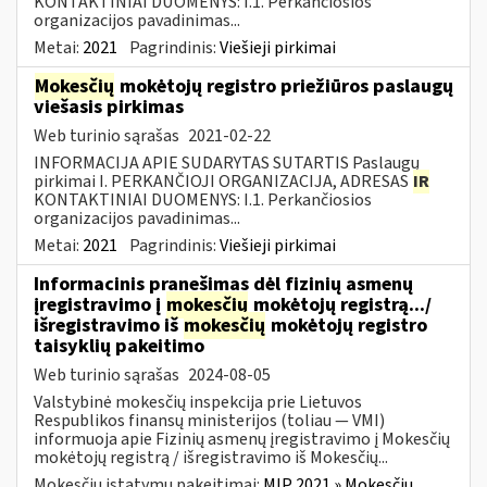
KONTAKTINIAI DUOMENYS: I.1. Perkančiosios
organizacijos pavadinimas...
Metai:
2021
Pagrindinis:
Viešieji pirkimai
Mokesčių
mokėtojų registro priežiūros paslaugų
viešasis pirkimas
Web turinio sąrašas
2021-02-22
INFORMACIJA APIE SUDARYTAS SUTARTIS Paslaugų
pirkimai I. PERKANČIOJI ORGANIZACIJA, ADRESAS
IR
KONTAKTINIAI DUOMENYS: I.1. Perkančiosios
organizacijos pavadinimas...
Metai:
2021
Pagrindinis:
Viešieji pirkimai
Informacinis pranešimas dėl fizinių asmenų
įregistravimo į
mokesčių
mokėtojų registrą.../
išregistravimo iš
mokesčių
mokėtojų registro
taisyklių pakeitimo
Web turinio sąrašas
2024-08-05
Valstybinė mokesčių inspekcija prie Lietuvos
Respublikos finansų ministerijos (toliau — VMI)
informuoja apie Fizinių asmenų įregistravimo į Mokesčių
mokėtojų registrą / išregistravimo iš Mokesčių...
Mokesčių įstatymų pakeitimai:
MĮP 2021 » Mokesčių