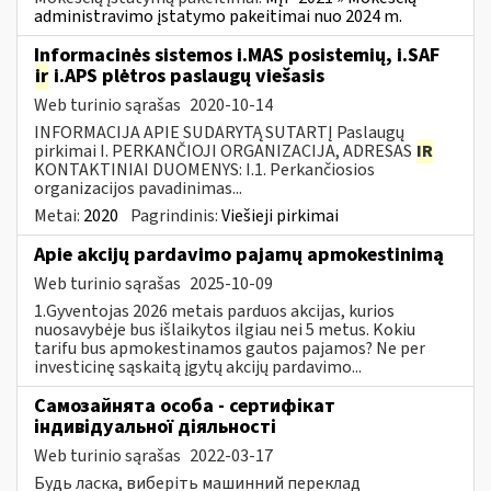
administravimo įstatymo pakeitimai nuo 2024 m.
Informacinės sistemos i.MAS posistemių, i.SAF
ir
i.APS plėtros paslaugų viešasis
Web turinio sąrašas
2020-10-14
INFORMACIJA APIE SUDARYTĄ SUTARTĮ Paslaugų
pirkimai I. PERKANČIOJI ORGANIZACIJA, ADRESAS
IR
KONTAKTINIAI DUOMENYS: I.1. Perkančiosios
organizacijos pavadinimas...
Metai:
2020
Pagrindinis:
Viešieji pirkimai
Apie akcijų pardavimo pajamų apmokestinimą
Web turinio sąrašas
2025-10-09
1.Gyventojas 2026 metais parduos akcijas, kurios
nuosavybėje bus išlaikytos ilgiau nei 5 metus. Kokiu
tarifu bus apmokestinamos gautos pajamos? Ne per
investicinę sąskaitą įgytų akcijų pardavimo...
Самозайнята особа - сертифікат
індивідуальної діяльності
Web turinio sąrašas
2022-03-17
Будь ласка, виберіть машинний переклад