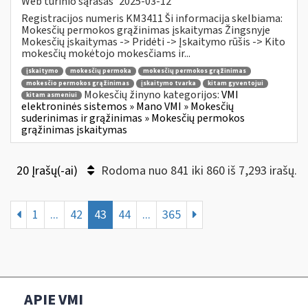
Web turinio sąrašas
2025-03-12
Registracijos numeris KM3411 Ši informacija skelbiama:
Mokesčių permokos grąžinimas įskaitymas Žingsnyje
Mokesčių įskaitymas -> Pridėti -> Įskaitymo rūšis -> Kito
mokesčių mokėtojo mokesčiams ir...
įskaitymo
mokesčių permoka
mokesčių permokos grąžinimas
mokesčio permokos grąžinimas
įskaitymo tvarka
kitam gyventojui
Mokesčių žinyno kategorijos:
VMI
kitam asmeniui
elektroninės sistemos » Mano VMI » Mokesčių
suderinimas ir grąžinimas » Mokesčių permokos
grąžinimas įskaitymas
20 Įrašų(-ai)
Rodoma nuo 841 iki 860 iš 7,293 irašų.
1
...
42
43
44
...
365
APIE VMI