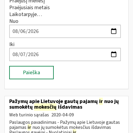
Praėjusį mėnesį
Praėjusiais metais
Laikotarpyje…
Nuo
Iki
Paieška
Pažymų apie Lietuvoje gautų pajamų
ir
nuo jų
sumokėtų
mokesčių
išdavimas
Web turinio sąrašas
2020-04-09
Paslaugos pavadinimas - Pažymų apie Lietuvoje gautas
pajamas
ir
nuo jų sumokėtus mokesčius išdavimas
Paslaugos gavėjai - Nuolatiniai
ir
...