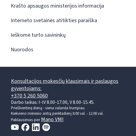
Krašto apsaugos ministerijos informacija
Interneto svetainės atitikties paraiška
Ieškome turto savininkų
Nuorodos
Konsultacijos mokesčių klausimais ir paslaugos
gyventojams:
+370 5 260 5060
Darbo laikas: I-IV 8.00-17.00, V 8.00-15.45.
Prieššventinę dieną - viena valanda trumpiau.
Kiekvieno mėnesio antrą penktadienį 8.00 val. - 12.00 val.
Mano VMI
Paklausimas per