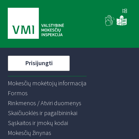
Prisijungti
Mokesčių mokėtojų informacija
Formos
Rinkmenos / Atviri duomenys
Skaičiuoklės ir pagalbininkai
Sąskaitos ir įmokų kodai
Mokesčių žinynas