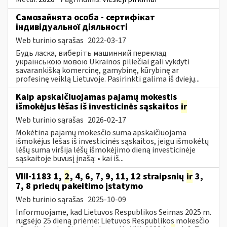
Самозайнята особа - сертифікат
індивідуальної діяльності
Web turinio sąrašas
2022-03-17
Будь ласка, виберіть машинний переклад
українською мовою Ukrainos piliečiai gali vykdyti
savarankišką komercinę, gamybinę, kūrybinę ar
profesinę veiklą Lietuvoje. Pasirinkti galima iš dviejų...
Kaip apskaičiuojamas pajamų mokestis
išmokėjus lėšas iš investicinės sąskaitos
ir
Web turinio sąrašas
2026-02-17
Mokėtina pajamų mokesčio suma apskaičiuojama
išmokėjus lėšas iš investicinės sąskaitos, jeigu išmokėtų
lėšų suma viršija lėšų išmokėjimo dieną investicinėje
sąskaitoje buvusį įnašą: • kai iš...
VIII-1183 1,
2
, 4, 6, 7, 9, 11, 12 straipsnių
ir
3,
7, 8 priedų pakeitimo įstatymo
Web turinio sąrašas
2025-10-09
Informuojame, kad Lietuvos Respublikos Seimas 2025 m.
rugsėjo 25 dieną priėmė: Lietuvos Respublikos mokesčio