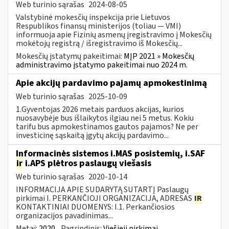
Web turinio sąrašas
2024-08-05
Valstybinė mokesčių inspekcija prie Lietuvos
Respublikos finansų ministerijos (toliau — VMI)
informuoja apie Fizinių asmenų įregistravimo į Mokesčių
mokėtojų registrą / išregistravimo iš Mokesčių...
Mokesčių įstatymų pakeitimai:
MĮP 2021 » Mokesčių
administravimo įstatymo pakeitimai nuo 2024 m.
Apie akcijų pardavimo pajamų apmokestinimą
Web turinio sąrašas
2025-10-09
1.Gyventojas 2026 metais parduos akcijas, kurios
nuosavybėje bus išlaikytos ilgiau nei 5 metus. Kokiu
tarifu bus apmokestinamos gautos pajamos? Ne per
investicinę sąskaitą įgytų akcijų pardavimo...
Informacinės sistemos i.MAS posistemių, i.SAF
ir
i.APS plėtros paslaugų viešasis
Web turinio sąrašas
2020-10-14
INFORMACIJA APIE SUDARYTĄ SUTARTĮ Paslaugų
pirkimai I. PERKANČIOJI ORGANIZACIJA, ADRESAS
IR
KONTAKTINIAI DUOMENYS: I.1. Perkančiosios
organizacijos pavadinimas...
Metai:
2020
Pagrindinis:
Viešieji pirkimai