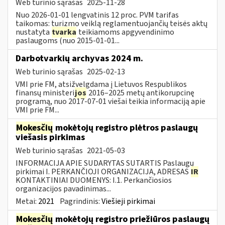
Web turinio sąrašas
2025-11-28
Nuo 2026-01-01 lengvatinis 12 proc. PVM tarifas
taikomas: turizmo veiklą reglamentuojančių teisės aktų
nustatyta
tvarka
teikiamoms apgyvendinimo
paslaugoms (nuo 2015-01-01...
Darbotvarkių archyvas 2024 m.
Web turinio sąrašas
2025-02-13
VMI prie FM, atsižvelgdama į Lietuvos Respublikos
finansų ministeri
jos
2016–2025 metų antikorupcinę
programą, nuo 2017-07-01 viešai teikia informaciją apie
VMI prie FM...
Mokesčių
mokėtojų registro plėtros paslaugų
viešasis pirkimas
Web turinio sąrašas
2021-05-03
INFORMACIJA APIE SUDARYTAS SUTARTIS Paslaugų
pirkimai I. PERKANČIOJI ORGANIZACIJA, ADRESAS
IR
KONTAKTINIAI DUOMENYS: I.1. Perkančiosios
organizacijos pavadinimas...
Metai:
2021
Pagrindinis:
Viešieji pirkimai
Mokesčių
mokėtojų registro priežiūros paslaugų