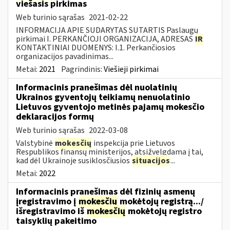
viešasis pirkimas
Web turinio sąrašas
2021-02-22
INFORMACIJA APIE SUDARYTAS SUTARTIS Paslaugų
pirkimai I. PERKANČIOJI ORGANIZACIJA, ADRESAS
IR
KONTAKTINIAI DUOMENYS: I.1. Perkančiosios
organizacijos pavadinimas...
Metai:
2021
Pagrindinis:
Viešieji pirkimai
Informacinis pranešimas dėl nuolatinių
Ukrainos gyventojų teikiamų nenuolatinio
Lietuvos gyventojo metinės pajamų mokesčio
deklaracijos formų
Web turinio sąrašas
2022-03-08
Valstybinė
mokesčių
inspekcija prie Lietuvos
Respublikos finansų ministerijos, atsižvelgdama į tai,
kad dėl Ukrainoje susiklosčiusios
situacijos
...
Metai:
2022
Informacinis pranešimas dėl fizinių asmenų
įregistravimo į
mokesčių
mokėtojų registrą.../
išregistravimo iš
mokesčių
mokėtojų registro
taisyklių pakeitimo