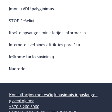
Įmonių VDU palyginimas
STOP šešėliui
Krašto apsaugos ministerijos informacija
Interneto svetainės atitikties paraiška
Ieškome turto savininkų
Nuorodos
Konsultacijos mokesčių klausimais ir paslaugos
gyventojams:
+370 5 260 5060