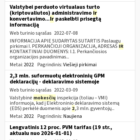
Valstybei perduoto virtualaus turto
(kriptovaliutos) administravimo
ir
konvertavimo...
Ir
paskelbti prisegtą
informaciją
Web turinio sąrašas
2022-07-08
INFORMACIJA APIE SUDARYTAS SUTARTIS Paslaugų
pirkimai I. PERKANČIOJI ORGANIZACIJA, ADRESAS
IR
KONTAKTINIAI DUOMENYS: I.1. Perkančiosios
organizacijos pavadinimas...
Metai:
2022
Pagrindinis:
Viešieji pirkimai
2,3 mln. suformuotų elektroninių GPM
deklaracijų - deklaravimo sistemoje
Web turinio sąrašas
2022-03-09
Valstybinė
mokesčių
inspekcija (toliau – VMI)
informuoja, kad į Elektroninio deklaravimo sistemą
(EDS) perkėlė duomenis apie
2
,3 mln. gyventojų...
Metai:
2022
Pagrindinis:
Naujiena
Lengvatinis 12 proc. PVM tarifas (19 str.,
aktualu nuo 2026-01-01)