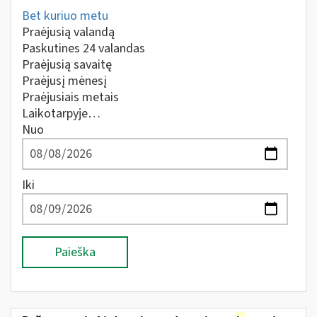
Bet kuriuo metu
Praėjusią valandą
Paskutines 24 valandas
Praėjusią savaitę
Praėjusį mėnesį
Praėjusiais metais
Laikotarpyje…
Nuo
Iki
Paieška