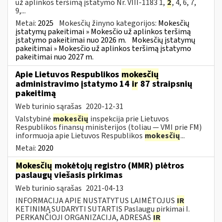
už aplinkos teršimą įstatymo Nr. VIII-1183 1,
2
, 4, 6, 7,
9,...
Metai:
2025
Mokesčių žinyno kategorijos:
Mokesčių
įstatymų pakeitimai » Mokesčio už aplinkos teršimą
įstatymo pakeitimai nuo 2026 m.
Mokesčių įstatymų
pakeitimai » Mokesčio už aplinkos teršimą įstatymo
pakeitimai nuo 2027 m.
Apie Lietuvos Respublikos
mokesčių
administravimo įstatymo 14
ir
87 straipsnių
pakeitimą
Web turinio sąrašas
2020-12-31
Valstybinė
mokesčių
inspekcija prie Lietuvos
Respublikos finansų ministerijos (toliau — VMI prie FM)
informuoja apie Lietuvos Respublikos
mokesčių
...
Metai:
2020
Mokesčių
mokėtojų registro (MMR) plėtros
paslaugų viešasis pirkimas
Web turinio sąrašas
2021-04-13
INFORMACIJA APIE NUSTATYTUS LAIMĖTOJUS
IR
KETINIMĄ SUDARYTI SUTARTIS Paslaugų pirkimai I.
PERKANČIOJI ORGANIZACIJA, ADRESAS
IR