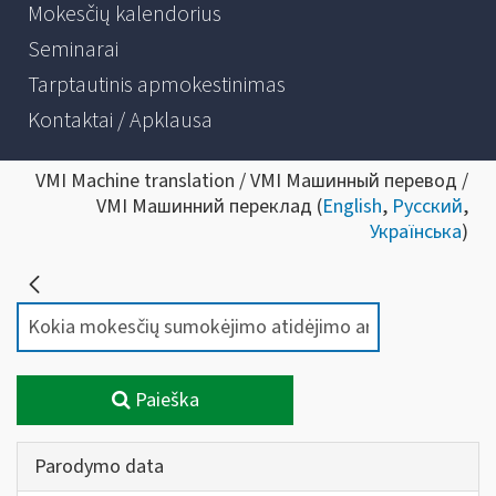
Mokesčių kalendorius
Seminarai
Tarptautinis apmokestinimas
Kontaktai / Apklausa
VMI Machine translation / VMI Машинный перевод /
VMI Машинний переклад (
English
,
Русский
,
Українська
)
Paieška
Parodymo data