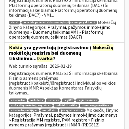
Registracijos numeris KM3792 Ši informacija skelbiama:
Platformų operatorių duomenų teikimas (DAC7) Ši
informacija skelbiama: Platformų operatorių duomenų
teikimas (DAC7) - VMI...
Mokesčių
dac-7
ar reikia pateikti dokumentų kopijas vmi pagal dac-7
žinyno kategorijos:
Prašymai, pažymos ir mokėjimo
duomenys » Duomenų teikimas VMI » Platformų
operatorių duomenų teikimas (DAC7)
Kokia
yra gyventojų įregistravimo į
Mokesčių
mokėtojų registrą bei duomenų
tikslinimo...
tvarka
?
Web turinio sąrašas
2026-01-19
Registracijos numeris KM1351 Ši informacija skelbiama:
Fizinio asmens prašymas
įregistruoti/pakeisti/išregistruoti individualios veiklos
duomenis MMR Aspektas Komentaras Taisyklių
taikymas...
advokatas
antstolis
notaras
reg812
registravimas
mokesčių mokėtojų registras
individuli veikla
duomenų pakeitimas
Mokesčių žinyno
advokato padėjėjas
maį 46 str.
įsiregistravimas
kategorijos:
Prašymai, pažymos ir mokėjimo duomenys
» Registracija MM registre, PVM registre » Fizinio
asmens prašymas įregistruoti į MMR (REG812)