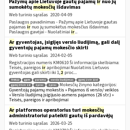
Pažymų apie Lietuvoje gautų pajamų
ir
nuo jų
sumokėtų
mokesčių
išdavimas
Web turinio sąrašas
2020-04-09
Paslaugos pavadinimas - Pažymų apie Lietuvoje gautas
pajamas
ir
nuo jų sumokėtus mokesčius išdavimas
Paslaugos gavėjai - Nuolatiniai
ir
...
Ar
gyventojas, įsigijęs verslo liudijimą, gali dalį
gyventojų pajamų mokesčio skirti
Web turinio sąrašas
2024-02-05
Registracijos numeris KM0610 Ši informacija skelbiama:
Teisės, pareigos
ir
apribojimai Nuolatinis Lietuvos
gyventojas gali skirti iki 1,
2
proc....
fr0512
gpm
parama
verslo liudijimas
gpmį 2 str 22 d
Mokesčių žinyno kategorijos:
gpmį 34 str 2 d
2 proc
1 proc
Gyventojų pajamų mokestis » Pajamos iš verslo/ veiklos
» Verslo liudijimą įsigijusio asmens pajamos (26 str.) »
Teisės, pareigos ir apribojimai
Ar
platformos operatorius turi
mokesčių
administratoriui pateikti gautų iš pardavėjų
Web turinio sąrašas
2026-03-25