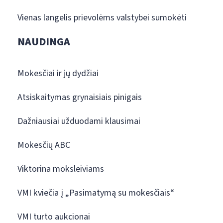
Vienas langelis prievolėms valstybei sumokėti
NAUDINGA
Mokesčiai ir jų dydžiai
Atsiskaitymas grynaisiais pinigais
Dažniausiai užduodami klausimai
Mokesčių ABC
Viktorina moksleiviams
VMI kviečia į „Pasimatymą su mokesčiais“
VMI turto aukcionai