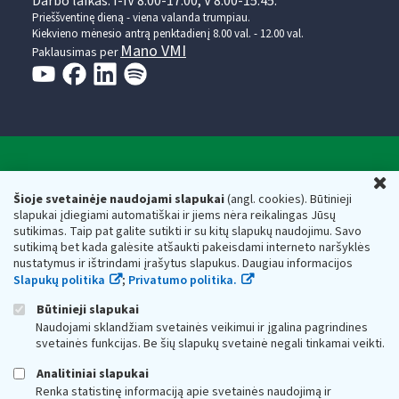
Darbo laikas: I-IV 8.00-17.00, V 8.00-15.45.
Prieššventinę dieną - viena valanda trumpiau.
Kiekvieno mėnesio antrą penktadienį 8.00 val. - 12.00 val.
Mano VMI
Paklausimas per
Valstybinė mokesčių inspekcija prie Lietuvos
U
Respublikos finansų ministerijos
Šioje svetainėje naudojami slapukai
(angl. cookies). Būtinieji
slapukai įdiegiami automatiškai ir jiems nėra reikalingas Jūsų
Biudžetinė įstaiga. Juridinio asmens kodas — 188659752,
sutikimas. Taip pat galite sutikti ir su kitų slapukų naudojimu. Savo
adresas: Vasario 16-osios g. 14, 01107 Vilnius, Lietuva, el.paštas:
sutikimą bet kada galėsite atšaukti pakeisdami interneto naršyklės
vmi@vmi.lt
, E. pristatymo dėžutės adresas 188659752
nustatymus ir ištrindami įrašytus slapukus. Daugiau informacijos
Duomenys apie Valstybinę mokesčių inspekciją prie Lietuvos
Slapukų politika
;
Privatumo politika.
Respublikos finansų ministerijos kaupiami ir saugomi Juridinių
asmenų registre
Būtinieji slapukai
Naudojami sklandžiam svetainės veikimui ir įgalina pagrindines
svetainės funkcijas. Be šių slapukų svetainė negali tinkamai veikti.
Analitiniai slapukai
Renka statistinę informaciją apie svetainės naudojimą ir