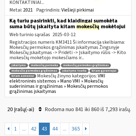
KONTAKTINIAI...
Metai:
2021
Pagrindinis:
Viešieji pirkimai
Ką turiu pasirinkti, kad klaidingai sumokėta
suma būtų įskaityta kitam
mokesčių
mokėtojui
Web turinio sąrašas
2025-03-12
Registracijos numeris KM3411 Ši informacija skelbiama:
Mokesčių permokos grąžinimas įskaitymas Žingsnyje
Mokesčių įskaitymas -> Pridėti -> Įskaitymo rūšis -> Kito
mokesčių mokėtojo mokesčiams ir...
įskaitymo
mokesčių permoka
mokesčių permokos grąžinimas
mokesčio permokos grąžinimas
įskaitymo tvarka
kitam gyventojui
Mokesčių žinyno kategorijos:
VMI
kitam asmeniui
elektroninės sistemos » Mano VMI » Mokesčių
suderinimas ir grąžinimas » Mokesčių permokos
grąžinimas įskaitymas
20 Įrašų(-ai)
Rodoma nuo 841 iki 860 iš 7,293 irašų.
1
...
42
43
44
...
365